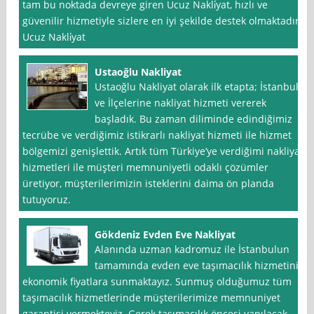
tam bu noktada devreye giren Ucuz Nakli̇yat, hızlı ve
güvenilir hizmetiyle sizlere en iyi şekilde destek olmaktadır.
Ucuz Nakli̇yat
Ustaoğlu Nakliyat
Ustaoğlu Nakliyat olarak ilk etapta; İstanbul
ve İlçelerine nakliyat hizmeti vererek
başladık. Bu zaman diliminde edindiğimiz
tecrübe ve verdiğimiz istikrarlı nakliyat hizmeti ile hizmet
bölgemizi genişlettik. Artık tüm Türkiye’ye verdiğimi nakliyat
hizmetleri ile müşteri memnuniyetli odaklı çözümler
üretiyor, müşterilerimizin isteklerini daima ön planda
tutuyoruz.
Gökdeniz Evden Eve Nakliyat
Alanında uzman kadromuz ile İstanbulun
tamamında evden eve taşımacılık hizmetini
ekonomik fiyatlara sunmaktayız. Sunmuş olduğumuz tüm
taşımacılık hizmetlerinde müşterilerimize memnuniyet
garantisi vermekteyiz. Gerek taşımacılık öncesi yapılacak