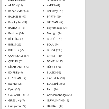
ARTVİN
(19)
AYDIN
(61)
Bahçelievler
(24)
Bakırköy
(25)
BALIKESİR
(97)
BARTIN
(29)
Başakşehir
(24)
BATMAN
(64)
BAYBURT
(15)
Bayrampaşa
(24)
Beşiktaş
(24)
Beyoğlu
(24)
BİLECİK
(35)
BİNGÖL
(26)
BİTLİS
(29)
BOLU
(74)
BURDUR
(25)
BURSA
(199)
ÇANAKKALE
(37)
ÇANKIRI
(19)
ÇORUM
(32)
DENİZLİ
(125)
DİYARBAKIR
(95)
DÜZCE
(39)
EDİRNE
(49)
ELAZIĞ
(52)
ERZİNCAN
(14)
ERZURUM
(91)
Esenler
(25)
ESKİŞEHİR
(60)
Eyüp
(26)
Fatih
(24)
GAZİANTEP
(112)
Gaziosmanpaşa
(25)
GİRESUN
(47)
GÜMÜŞHANE
(18)
Güngören
(24)
HAKKARİ
(12)