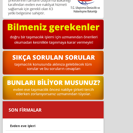
SON FİRMALAR
evden eve i̇şleri̇