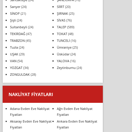
Sarıyer
(24)
SİİRT
(20)
SİNOP
(21)
ŞIRNAK
(25)
Şişli
(24)
SİVAS
(76)
Sultanbeyli
(24)
TALEP
(589)
TEKİRDAĞ
(47)
TOKAT
(48)
TRABZON
(45)
TUNCELİ
(16)
Tuzla
(24)
Ümraniye
(25)
UŞAK
(29)
Üsküdar
(24)
VAN
(54)
YALOVA
(16)
YOZGAT
(34)
Zeytinburnu
(24)
ZONGULDAK
(28)
NAKLIYAT FIYATLARI
Adana Evden Eve Nakliyat
Ağrı Evden Eve Nakliyat
Fiyatları
Fiyatları
Aksaray Evden Eve Nakliyat
Ankara Evden Eve Nakliyat
Fiyatları
Fiyatları