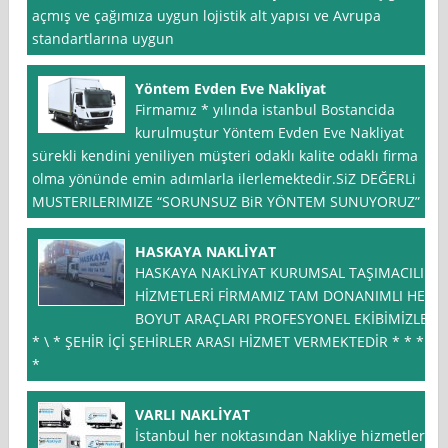
açmış ve çağımıza uygun lojistik alt yapısı ve Avrupa
standartlarına uygun
Yöntem Evden Eve Nakliyat
Firmamız * yılında istanbul Bostancida
kurulmuştur Yöntem Evden Eve Nakliyat
sürekli kendini yeniliyen müşteri odaklı kalite odaklı firma
olma yönünde emin adımlarla ilerlemektedir.SiZ DEĞERLi
MUSTERILERIMIZE “SORUNSUZ BiR YÖNTEM SUNUYORUZ”
HASKAYA NAKLİYAT
HASKAYA NAKLİYAT KURUMSAL TAŞIMACILIK
HİZMETLERİ FİRMAMIZ TAM DONANIMLI HER
BOYUT ARAÇLARI PROFESYONEL EKİBİMİZLE
* \ * ŞEHİR İÇİ ŞEHİRLER ARASI HİZMET VERMEKTEDİR * * *
*
VARLI NAKLİYAT
İstanbul her noktasından Nakliye hizmetleri