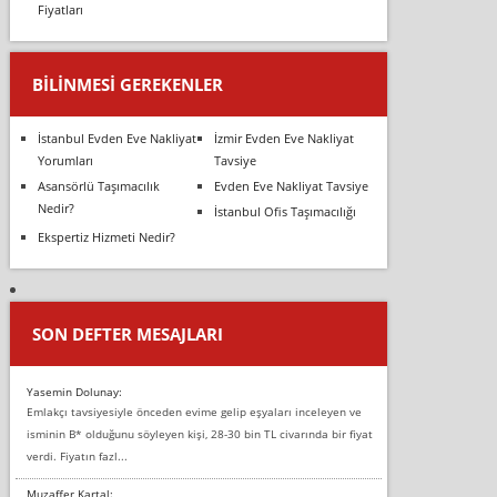
Fiyatları
BILINMESI GEREKENLER
İstanbul Evden Eve Nakliyat
İzmir Evden Eve Nakliyat
Yorumları
Tavsiye
Asansörlü Taşımacılık
Evden Eve Nakliyat Tavsiye
Nedir?
İstanbul Ofis Taşımacılığı
Ekspertiz Hizmeti Nedir?
SON DEFTER MESAJLARI
Yasemin Dolunay:
Emlakçı tavsiyesiyle önceden evime gelip eşyaları inceleyen ve
isminin B* olduğunu söyleyen kişi, 28-30 bin TL civarında bir fiyat
verdi. Fiyatın fazl...
Muzaffer Kartal: