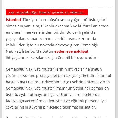
aynı bölgedeki diğer firmaları görmek için tıklayınız...
İstanbul
, Türkiye’nin en büyük ve en yoğun nüfuslu şehri
olmasının yanı sıra, ülkenin ekonomik ve kültürel anlamda
en önemli merkezlerinden biridir. Bu canlı şehirde
yaşayanlar, zaman zaman evlerini taşımak zorunda
kalabilirler. İşte bu noktada devreye giren Cemaloğlu
Nakliyat, İstanbul’da bütün
evden eve nakliyat
ihtiyaçlarınızı karşılamak için önemli bir oyuncudur.
Cemaloğlu Nakliyat, müşterilerinin ihtiyaçlarına uygun
çözümler sunan, profesyonel bir nakliyat şirketidir. İstanbul
başta olmak üzere, Türkiye’nin birçok şehrine hizmet veren
Cemaloğlu Nakliyat, müşteri memnuniyetini her zaman en
üst düzeyde tutmayı amaçlar. Uzun yıllardır sektörde
faaliyet gösteren firma, deneyimli ve eğitimli personeliyle,
eşyalarınızın güvenli bir şekilde taşınmasını sağlar.