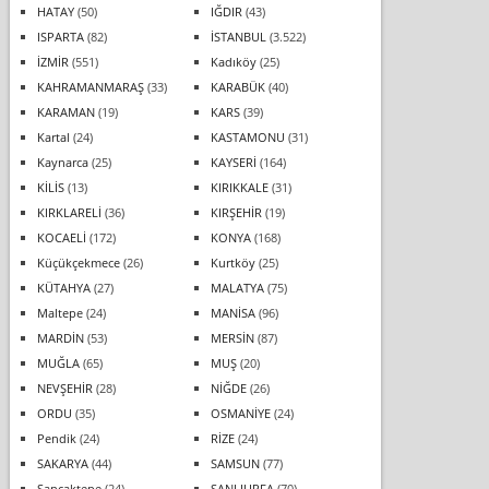
HATAY
(50)
IĞDIR
(43)
ISPARTA
(82)
İSTANBUL
(3.522)
İZMİR
(551)
Kadıköy
(25)
KAHRAMANMARAŞ
(33)
KARABÜK
(40)
KARAMAN
(19)
KARS
(39)
Kartal
(24)
KASTAMONU
(31)
Kaynarca
(25)
KAYSERİ
(164)
KİLİS
(13)
KIRIKKALE
(31)
KIRKLARELİ
(36)
KIRŞEHİR
(19)
KOCAELİ
(172)
KONYA
(168)
Küçükçekmece
(26)
Kurtköy
(25)
KÜTAHYA
(27)
MALATYA
(75)
Maltepe
(24)
MANİSA
(96)
MARDİN
(53)
MERSİN
(87)
MUĞLA
(65)
MUŞ
(20)
NEVŞEHİR
(28)
NİĞDE
(26)
ORDU
(35)
OSMANİYE
(24)
Pendik
(24)
RİZE
(24)
SAKARYA
(44)
SAMSUN
(77)
Sancaktepe
(24)
ŞANLIURFA
(70)