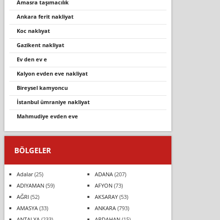
amasra taşimacilik
ankara ferit nakliyat
koc naklıyat
gazi̇kent nakli̇yat
ev den ev e
kalyon evden eve nakliyat
bireysel kamyoncu
i̇stanbul ümraniye nakliyat
mahmudi̇ye evden eve
BÖLGELER
Adalar
(25)
ADANA
(207)
ADIYAMAN
(59)
AFYON
(73)
AĞRI
(52)
AKSARAY
(53)
AMASYA
(33)
ANKARA
(793)
ANTALYA
(233)
ARDAHAN
(15)