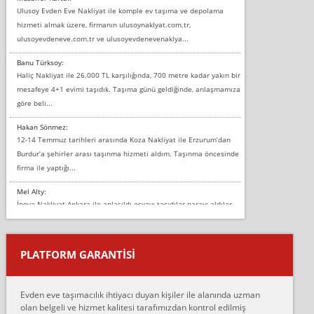
Ulusoy Evden Eve Nakliyat ile komple ev taşıma ve depolama
hizmeti almak üzere, firmanın ulusoynaklyat.com.tr,
ulusoyevdeneve.com.tr ve ulusoyevdenevenaklya...
Banu Türksoy:
Haliç Nakliyat ile 26.000 TL karşılığında, 700 metre kadar yakın bir
mesafeye 4+1 evimi taşıdık. Taşıma günü geldiğinde, anlaşmamıza
göre beli...
Hakan Sönmez:
12-14 Temmuz tarihleri arasında Koza Nakliyat ile Erzurum’dan
Burdur’a şehirler arası taşınma hizmeti aldım. Taşınma öncesinde
firma ile yaptığı...
Mel Alty:
İnova Nakliyat Ankara ile anlaşıldı eşyayı taşıdılar parayı aldılar.
Salon duvarına bir baktım birisi boydan alüminyum renkli bantı
yapıştırm...
PLATFORM GARANTİSİ
Murat:
Merhaba, bu firmayı bir arkadaş tavsiyesi üzerine tercih ettim,
hiçbir sıkıntı yaşanmayacağını ve kendilerinin çok titiz
Evden eve taşımacılık ihtiyacı duyan kişiler ile alanında uzman
çalıştıklarını, müş...
olan belgeli ve hizmet kalitesi tarafımızdan kontrol edilmiş