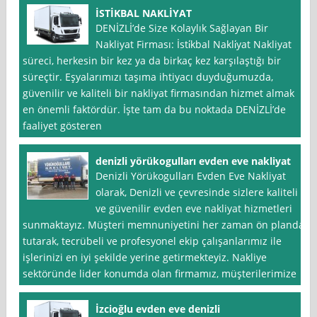
İSTİKBAL NAKLİYAT
DENİZLİ’de Size Kolaylık Sağlayan Bir
Nakliyat Firması: İsti̇kbal Nakli̇yat Nakliyat
süreci, herkesin bir kez ya da birkaç kez karşılaştığı bir
süreçtir. Eşyalarımızı taşıma ihtiyacı duyduğumuzda,
güvenilir ve kaliteli bir nakliyat firmasından hizmet almak
en önemli faktördür. İşte tam da bu noktada DENİZLİ’de
faaliyet gösteren
denizli yörükogulları evden eve nakliyat
Denizli Yörükogulları Evden Eve Nakliyat
olarak, Denizli ve çevresinde sizlere kaliteli
ve güvenilir evden eve nakliyat hizmetleri
sunmaktayız. Müşteri memnuniyetini her zaman ön planda
tutarak, tecrübeli ve profesyonel ekip çalışanlarımız ile
işlerinizi en iyi şekilde yerine getirmekteyiz. Nakliye
sektöründe lider konumda olan firmamız, müşterilerimize
İzcioğlu evden eve denizli