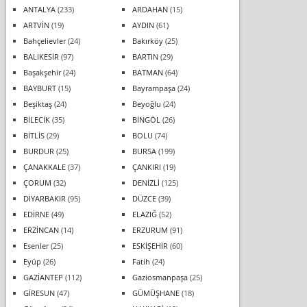
ANTALYA
(233)
ARDAHAN
(15)
ARTVİN
(19)
AYDIN
(61)
Bahçelievler
(24)
Bakırköy
(25)
BALIKESİR
(97)
BARTIN
(29)
Başakşehir
(24)
BATMAN
(64)
BAYBURT
(15)
Bayrampaşa
(24)
Beşiktaş
(24)
Beyoğlu
(24)
BİLECİK
(35)
BİNGÖL
(26)
BİTLİS
(29)
BOLU
(74)
BURDUR
(25)
BURSA
(199)
ÇANAKKALE
(37)
ÇANKIRI
(19)
ÇORUM
(32)
DENİZLİ
(125)
DİYARBAKIR
(95)
DÜZCE
(39)
EDİRNE
(49)
ELAZIĞ
(52)
ERZİNCAN
(14)
ERZURUM
(91)
Esenler
(25)
ESKİŞEHİR
(60)
Eyüp
(26)
Fatih
(24)
GAZİANTEP
(112)
Gaziosmanpaşa
(25)
GİRESUN
(47)
GÜMÜŞHANE
(18)