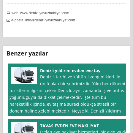
web: www.denizliyavuznakliyat.com
e-posta:
info@denizliyavuznakliyat.com
Benzer yazılar
Denizli yıldırım evden eve taş
Denizli, tarihi ve kültürel zenginlikleri ile
ünlü olan bir şehrimizdir. Yılın her dönemi
turistlerin ilgisini çeken Denizli, aynı zamanda iş ve nüfus
yoğunluğuyla da dikkat çekmektedir. İşte tüm bu
hareketlilik içinde, ev taşıma süreci oldukça stresli bir
dönem haline gelebilmektedir. Neyse ki, Denizli Yıldırım
TAVAS EVDEN EVE NAKLİYAT
Evden eve nakliyat hizmetleri, bir evin ya da