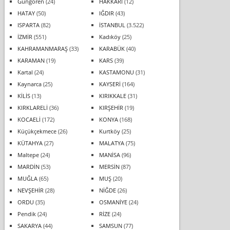
Güngören
(24)
HAKKARİ
(12)
HATAY
(50)
IĞDIR
(43)
ISPARTA
(82)
İSTANBUL
(3.522)
İZMİR
(551)
Kadıköy
(25)
KAHRAMANMARAŞ
(33)
KARABÜK
(40)
KARAMAN
(19)
KARS
(39)
Kartal
(24)
KASTAMONU
(31)
Kaynarca
(25)
KAYSERİ
(164)
KİLİS
(13)
KIRIKKALE
(31)
KIRKLARELİ
(36)
KIRŞEHİR
(19)
KOCAELİ
(172)
KONYA
(168)
Küçükçekmece
(26)
Kurtköy
(25)
KÜTAHYA
(27)
MALATYA
(75)
Maltepe
(24)
MANİSA
(96)
MARDİN
(53)
MERSİN
(87)
MUĞLA
(65)
MUŞ
(20)
NEVŞEHİR
(28)
NİĞDE
(26)
ORDU
(35)
OSMANİYE
(24)
Pendik
(24)
RİZE
(24)
SAKARYA
(44)
SAMSUN
(77)