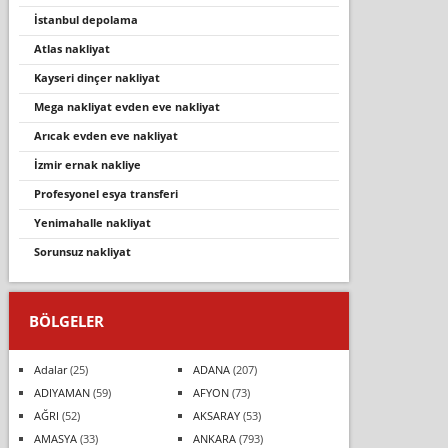
i̇stanbul depolama
atlas nakliyat
kayseri dinçer nakliyat
mega nakli̇yat evden eve nakli̇yat
aricak evden eve nakli̇yat
i̇zmir ernak nakliye
profesyonel esya transferi̇
yenimahalle nakliyat
sorunsuz nakli̇yat
BÖLGELER
Adalar
(25)
ADANA
(207)
ADIYAMAN
(59)
AFYON
(73)
AĞRI
(52)
AKSARAY
(53)
AMASYA
(33)
ANKARA
(793)