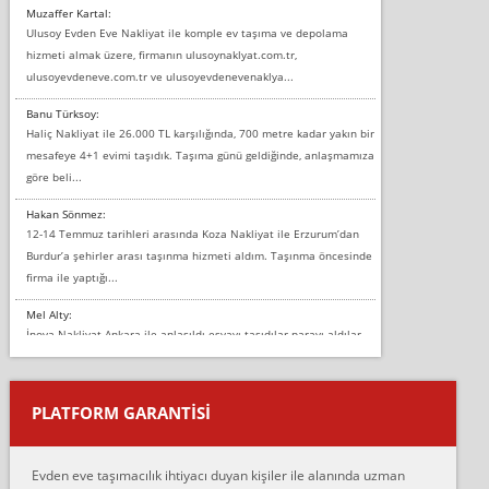
Muzaffer Kartal:
Ulusoy Evden Eve Nakliyat ile komple ev taşıma ve depolama
hizmeti almak üzere, firmanın ulusoynaklyat.com.tr,
ulusoyevdeneve.com.tr ve ulusoyevdenevenaklya...
Banu Türksoy:
Haliç Nakliyat ile 26.000 TL karşılığında, 700 metre kadar yakın bir
mesafeye 4+1 evimi taşıdık. Taşıma günü geldiğinde, anlaşmamıza
göre beli...
Hakan Sönmez:
12-14 Temmuz tarihleri arasında Koza Nakliyat ile Erzurum’dan
Burdur’a şehirler arası taşınma hizmeti aldım. Taşınma öncesinde
firma ile yaptığı...
Mel Alty:
İnova Nakliyat Ankara ile anlaşıldı eşyayı taşıdılar parayı aldılar.
Salon duvarına bir baktım birisi boydan alüminyum renkli bantı
yapıştırm...
PLATFORM GARANTİSİ
Murat:
Merhaba, bu firmayı bir arkadaş tavsiyesi üzerine tercih ettim,
hiçbir sıkıntı yaşanmayacağını ve kendilerinin çok titiz
Evden eve taşımacılık ihtiyacı duyan kişiler ile alanında uzman
çalıştıklarını, müş...