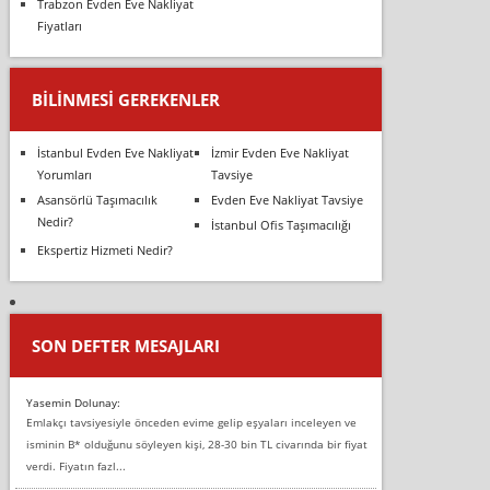
Trabzon Evden Eve Nakliyat
Fiyatları
BILINMESI GEREKENLER
İstanbul Evden Eve Nakliyat
İzmir Evden Eve Nakliyat
Yorumları
Tavsiye
Asansörlü Taşımacılık
Evden Eve Nakliyat Tavsiye
Nedir?
İstanbul Ofis Taşımacılığı
Ekspertiz Hizmeti Nedir?
SON DEFTER MESAJLARI
Yasemin Dolunay:
Emlakçı tavsiyesiyle önceden evime gelip eşyaları inceleyen ve
isminin B* olduğunu söyleyen kişi, 28-30 bin TL civarında bir fiyat
verdi. Fiyatın fazl...