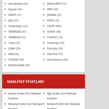
Sancaktepe
(24)
ŞANLIURFA
(70)
Sarıyer
(24)
SİİRT
(20)
SİNOP
(21)
ŞIRNAK
(25)
Şişli
(24)
SİVAS
(76)
Sultanbeyli
(24)
TALEP
(589)
TEKİRDAĞ
(47)
TOKAT
(48)
TRABZON
(45)
TUNCELİ
(16)
Tuzla
(24)
Ümraniye
(25)
UŞAK
(29)
Üsküdar
(24)
VAN
(54)
YALOVA
(16)
YOZGAT
(34)
Zeytinburnu
(24)
ZONGULDAK
(28)
NAKLIYAT FIYATLARI
Adana Evden Eve Nakliyat
Ağrı Evden Eve Nakliyat
Fiyatları
Fiyatları
Aksaray Evden Eve Nakliyat
Ankara Evden Eve Nakliyat
Fiyatları
Fiyatları