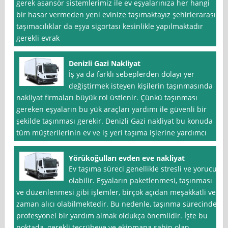
gerek asansör sistemlerimiz ile ev eşyalarınıza her hangi
bir hasar vermeden yeni evinize taşımaktayız şehirlerarası
taşımacılıklar da eşya sigortası kesinlikle yapılmaktadır
gerekli evrak
Denizli Gazi Nakliyat
İş ya da farklı sebeplerden dolayı yer
değiştirmek isteyen kişilerin taşınmasında
nakliyat firmaları büyük rol üstlenir. Çünkü taşınması
gereken eşyaların bu yük araçları yardımı ile güvenli bir
şekilde taşınması gerekir. Denizli Gazi nakliyat bu konuda
tüm müşterilerinin ev ve iş yeri taşıma işlerine yardımcı
Yörükoğulları evden eve nakliyat
Ev taşıma süreci genellikle stresli ve yorucu
olabilir. Eşyaların paketlenmesi, taşınması
ve düzenlenmesi gibi işlemler, birçok açıdan meşakkatli ve
zaman alıcı olabilmektedir. Bu nedenle, taşınma sürecinde
profesyonel bir yardım almak oldukça önemlidir. İşte bu
noktada, gerekli tecrübeye ve ekipmana sahip olan