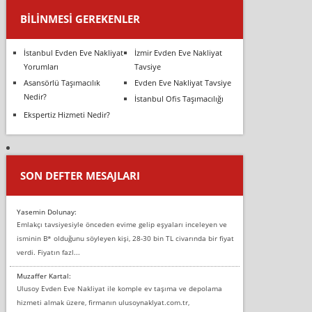
BILINMESI GEREKENLER
İstanbul Evden Eve Nakliyat
İzmir Evden Eve Nakliyat
Yorumları
Tavsiye
Asansörlü Taşımacılık
Evden Eve Nakliyat Tavsiye
Nedir?
İstanbul Ofis Taşımacılığı
Ekspertiz Hizmeti Nedir?
SON DEFTER MESAJLARI
Yasemin Dolunay:
Emlakçı tavsiyesiyle önceden evime gelip eşyaları inceleyen ve
isminin B* olduğunu söyleyen kişi, 28-30 bin TL civarında bir fiyat
verdi. Fiyatın fazl...
Muzaffer Kartal:
Ulusoy Evden Eve Nakliyat ile komple ev taşıma ve depolama
hizmeti almak üzere, firmanın ulusoynaklyat.com.tr,