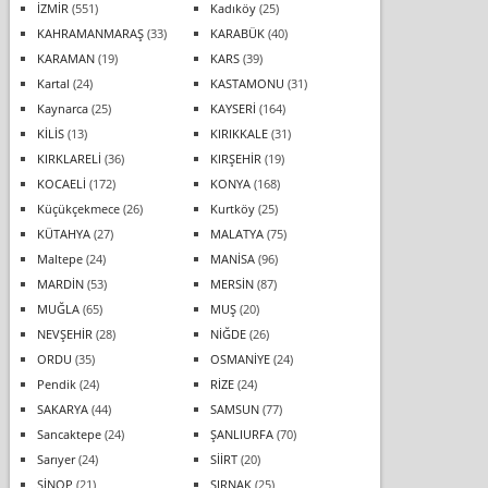
İZMİR
(551)
Kadıköy
(25)
KAHRAMANMARAŞ
(33)
KARABÜK
(40)
KARAMAN
(19)
KARS
(39)
Kartal
(24)
KASTAMONU
(31)
Kaynarca
(25)
KAYSERİ
(164)
KİLİS
(13)
KIRIKKALE
(31)
KIRKLARELİ
(36)
KIRŞEHİR
(19)
KOCAELİ
(172)
KONYA
(168)
Küçükçekmece
(26)
Kurtköy
(25)
KÜTAHYA
(27)
MALATYA
(75)
Maltepe
(24)
MANİSA
(96)
MARDİN
(53)
MERSİN
(87)
MUĞLA
(65)
MUŞ
(20)
NEVŞEHİR
(28)
NİĞDE
(26)
ORDU
(35)
OSMANİYE
(24)
Pendik
(24)
RİZE
(24)
SAKARYA
(44)
SAMSUN
(77)
Sancaktepe
(24)
ŞANLIURFA
(70)
Sarıyer
(24)
SİİRT
(20)
SİNOP
(21)
ŞIRNAK
(25)