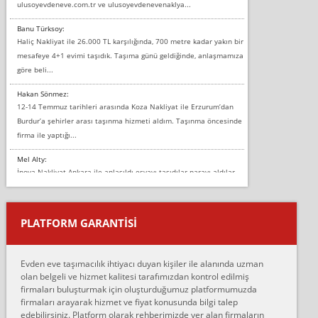
ulusoyevdeneve.com.tr ve ulusoyevdenevenaklya...
Banu Türksoy:
Haliç Nakliyat ile 26.000 TL karşılığında, 700 metre kadar yakın bir
mesafeye 4+1 evimi taşıdık. Taşıma günü geldiğinde, anlaşmamıza
göre beli...
Hakan Sönmez:
12-14 Temmuz tarihleri arasında Koza Nakliyat ile Erzurum’dan
Burdur’a şehirler arası taşınma hizmeti aldım. Taşınma öncesinde
firma ile yaptığı...
Mel Alty:
İnova Nakliyat Ankara ile anlaşıldı eşyayı taşıdılar parayı aldılar.
Salon duvarına bir baktım birisi boydan alüminyum renkli bantı
yapıştırm...
PLATFORM GARANTİSİ
Murat:
Merhaba, bu firmayı bir arkadaş tavsiyesi üzerine tercih ettim,
hiçbir sıkıntı yaşanmayacağını ve kendilerinin çok titiz
Evden eve taşımacılık ihtiyacı duyan kişiler ile alanında uzman
çalıştıklarını, müş...
olan belgeli ve hizmet kalitesi tarafımızdan kontrol edilmiş
firmaları buluşturmak için oluşturduğumuz platformumuzda
Ahmet:
firmaları arayarak hizmet ve fiyat konusunda bilgi talep
Lüleburgaz güngünes evden eve naklyat eşyalarımı taşımak için
edebilirsiniz. Platform olarak rehberimizde yer alan firmaların
anlaştık sabah eve geldiklerinde de eşyalarımı düzgün şekilde