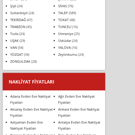
Şişli
(24)
SİVAS
(76)
Sultanbeyli
(24)
TALEP
(589)
TEKİRDAĞ
(47)
TOKAT
(48)
TRABZON
(45)
TUNCELİ
(16)
Tuzla
(24)
Ümraniye
(25)
UŞAK
(29)
Üsküdar
(24)
VAN
(54)
YALOVA
(16)
YOZGAT
(34)
Zeytinburnu
(24)
ZONGULDAK
(28)
NAKLIYAT FIYATLARI
Adana Evden Eve Nakliyat
Ağrı Evden Eve Nakliyat
Fiyatları
Fiyatları
Aksaray Evden Eve Nakliyat
Ankara Evden Eve Nakliyat
Fiyatları
Fiyatları
Adıyaman Evden Eve
Antalya Evden Eve Nakliyat
Nakliyat Fiyatları
Fiyatları