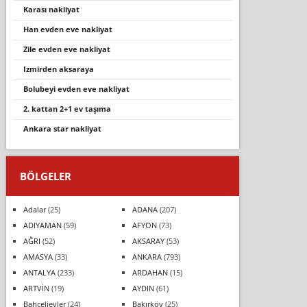
karası nakliyat
han evden eve nakliyat
zile evden eve nakliyat
izmirden aksaraya
bolubeyi evden eve nakliyat
2. kattan 2+1 ev taşıma
ankara star nakliyat
BÖLGELER
Adalar
(25)
ADANA
(207)
ADIYAMAN
(59)
AFYON
(73)
AĞRI
(52)
AKSARAY
(53)
AMASYA
(33)
ANKARA
(793)
ANTALYA
(233)
ARDAHAN
(15)
ARTVİN
(19)
AYDIN
(61)
Bahçelievler
(24)
Bakırköy
(25)