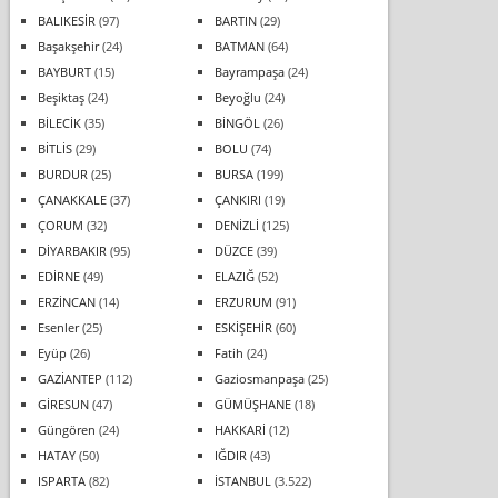
BALIKESİR
(97)
BARTIN
(29)
Başakşehir
(24)
BATMAN
(64)
BAYBURT
(15)
Bayrampaşa
(24)
Beşiktaş
(24)
Beyoğlu
(24)
BİLECİK
(35)
BİNGÖL
(26)
BİTLİS
(29)
BOLU
(74)
BURDUR
(25)
BURSA
(199)
ÇANAKKALE
(37)
ÇANKIRI
(19)
ÇORUM
(32)
DENİZLİ
(125)
DİYARBAKIR
(95)
DÜZCE
(39)
EDİRNE
(49)
ELAZIĞ
(52)
ERZİNCAN
(14)
ERZURUM
(91)
Esenler
(25)
ESKİŞEHİR
(60)
Eyüp
(26)
Fatih
(24)
GAZİANTEP
(112)
Gaziosmanpaşa
(25)
GİRESUN
(47)
GÜMÜŞHANE
(18)
Güngören
(24)
HAKKARİ
(12)
HATAY
(50)
IĞDIR
(43)
ISPARTA
(82)
İSTANBUL
(3.522)