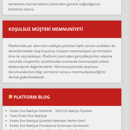
tamamına hizmet kalitesi yönünden garanti sağladığımızı
sarcaz demelerine r...
bilmenizi isteriz.
mehmet güldü:
Ankara ALİCANLAR NAKLİYAT Tutarsız ve ticari ahlak problemleri
var verdikleri fiyat teklifini arttırdılar. Sonrasında taşıma gününde
KOŞULSUZ MÜŞTERI MEMNUNIYETI
oldukça tutarsı...
Erol:
Platformda yer alan tüm nakliyat şirketleri belli zaman aralıkları ile
Ankara Alicanlar naklyat tel 5465524025. 2600 TL'ye ankaradan
denetlenmekte olup koşulsuz müşteri memnuniyeti için firmaları
Konya ya Alicanlar naklyat la anlaştık bu şahıs evin taşınacağı gün
itina ile seçmekteyiz. Platform üzerinden gerçekleştirilen alaşma
fiyatın mazoto gele...
sonunda müşteriler tarafımızdan aranarak memnuniyet anketi
doldurularak değerlendirilir. Memnuniyetsizlik oluşması
Fatih kokmese:
durumunda bize bilgi vermeniz sonucu memnuniyetsizliğiniz
Diyarbakır dan eşyamı getirtmek için anlaştım sözleşme yaptım.
derhal giderilmektedir.
Son anda fiyat artırdılar.. mecburiyetten tasittim.. bu kişiler ağrılı
Ankara merk...
Ali:
PLATFORM BLOG
İzmir de evim naklyat diye bir firmaya ev taşıttık, çok pişman
olduk. Asansörlü dediler sonra uraya asansör kurulmaz dediler
Evden Eve Nakliyat Rehberi
2024 Yılı Nakliye Fiyatları
fark istediler. ortada asa...
Talas Evden Eve Nakliyat
Evden Eve Nakliyat Şirketleri Nelerden Nefret Eder?
Nimet:
Evden Eve Nakliyat Firmalarına Sorulması Gerekenler
Ben 2021 Ağustos ilk haftası Evimi taşıdım yani İstanbul'un bir