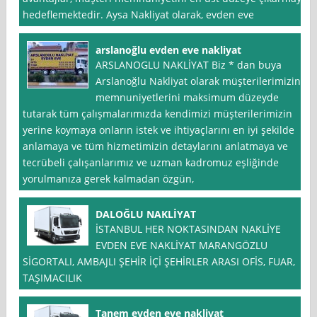
hedeflemektedir. Aysa Nakliyat olarak, evden eve
arslanoğlu evden eve nakliyat
ARSLANOGLU NAKLİYAT Biz * dan buya
Arslanoğlu Nakliyat olarak müşterilerimizin
memnuniyetlerini maksimum düzeyde
tutarak tüm çalışmalarımızda kendimizi müşterilerimizin
yerine koymaya onların istek ve ihtiyaçlarını en iyi şekilde
anlamaya ve tüm hizmetimizin detaylarını anlatmaya ve
tecrübeli çalışanlarımız ve uzman kadromuz eşliğinde
yorulmanıza gerek kalmadan özgün,
DALOĞLU NAKLİYAT
İSTANBUL HER NOKTASINDAN NAKLİYE
EVDEN EVE NAKLİYAT MARANGÖZLU
SİGORTALI, AMBAJLI ŞEHİR İÇİ ŞEHİRLER ARASI OFİS, FUAR,
TAŞIMACILIK
Tanem evden eve nakliyat