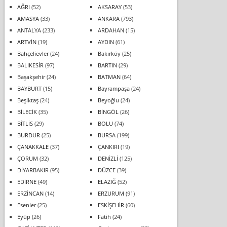
AĞRI
(52)
AKSARAY
(53)
AMASYA
(33)
ANKARA
(793)
ANTALYA
(233)
ARDAHAN
(15)
ARTVİN
(19)
AYDIN
(61)
Bahçelievler
(24)
Bakırköy
(25)
BALIKESİR
(97)
BARTIN
(29)
Başakşehir
(24)
BATMAN
(64)
BAYBURT
(15)
Bayrampaşa
(24)
Beşiktaş
(24)
Beyoğlu
(24)
BİLECİK
(35)
BİNGÖL
(26)
BİTLİS
(29)
BOLU
(74)
BURDUR
(25)
BURSA
(199)
ÇANAKKALE
(37)
ÇANKIRI
(19)
ÇORUM
(32)
DENİZLİ
(125)
DİYARBAKIR
(95)
DÜZCE
(39)
EDİRNE
(49)
ELAZIĞ
(52)
ERZİNCAN
(14)
ERZURUM
(91)
Esenler
(25)
ESKİŞEHİR
(60)
Eyüp
(26)
Fatih
(24)