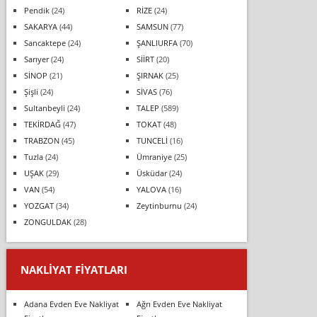
Pendik
(24)
RİZE
(24)
SAKARYA
(44)
SAMSUN
(77)
Sancaktepe
(24)
ŞANLIURFA
(70)
Sarıyer
(24)
SİİRT
(20)
SİNOP
(21)
ŞIRNAK
(25)
Şişli
(24)
SİVAS
(76)
Sultanbeyli
(24)
TALEP
(589)
TEKİRDAĞ
(47)
TOKAT
(48)
TRABZON
(45)
TUNCELİ
(16)
Tuzla
(24)
Ümraniye
(25)
UŞAK
(29)
Üsküdar
(24)
VAN
(54)
YALOVA
(16)
YOZGAT
(34)
Zeytinburnu
(24)
ZONGULDAK
(28)
NAKLIYAT FIYATLARI
Adana Evden Eve Nakliyat
Ağrı Evden Eve Nakliyat