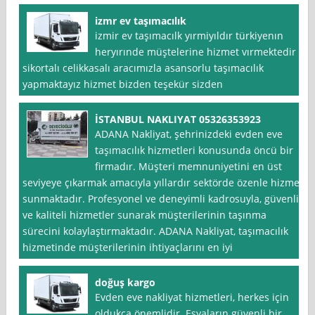
izmr ev taşımacılık
izmir ev taşımacılk yırmiyıldır türkiyenın
heryırınde müştelerine hizmet vırmektedir
sikortalı celikkasalı aracımızla asansorlu taşımacılık
yapmaktayız hizmet bizden teşekür sizden
İSTANBUL NAKLIYAT 05326353923
ADANA Nakliyat, şehrinizdeki evden eve
taşımacılık hizmetleri konusunda öncü bir
firmadır. Müşteri memnuniyetini en üst
seviyeye çıkarmak amacıyla yıllardır sektörde özenle hizmet
sunmaktadır. Profesyonel ve deneyimli kadrosuyla, güvenli
ve kaliteli hizmetler sunarak müşterilerinin taşınma
sürecini kolaylaştırmaktadır. ADANA Nakliyat, taşımacılık
hizmetinde müşterilerinin ihtiyaçlarını en iyi
doğuş kargo
Evden eve nakliyat hizmetleri, herkes için
oldukça önemlidir. Eşyaların güvenli bir