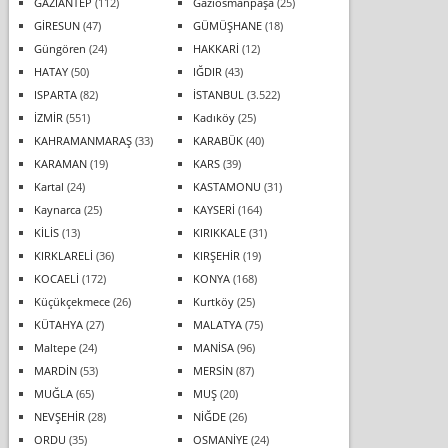
GAZİANTEP
(112)
Gaziosmanpaşa
(25)
GİRESUN
(47)
GÜMÜŞHANE
(18)
Güngören
(24)
HAKKARİ
(12)
HATAY
(50)
IĞDIR
(43)
ISPARTA
(82)
İSTANBUL
(3.522)
İZMİR
(551)
Kadıköy
(25)
KAHRAMANMARAŞ
(33)
KARABÜK
(40)
KARAMAN
(19)
KARS
(39)
Kartal
(24)
KASTAMONU
(31)
Kaynarca
(25)
KAYSERİ
(164)
KİLİS
(13)
KIRIKKALE
(31)
KIRKLARELİ
(36)
KIRŞEHİR
(19)
KOCAELİ
(172)
KONYA
(168)
Küçükçekmece
(26)
Kurtköy
(25)
KÜTAHYA
(27)
MALATYA
(75)
Maltepe
(24)
MANİSA
(96)
MARDİN
(53)
MERSİN
(87)
MUĞLA
(65)
MUŞ
(20)
NEVŞEHİR
(28)
NİĞDE
(26)
ORDU
(35)
OSMANİYE
(24)