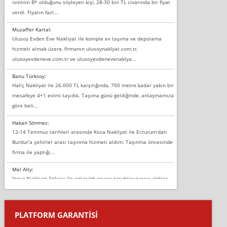
isminin B* olduğunu söyleyen kişi, 28-30 bin TL civarında bir fiyat
verdi. Fiyatın fazl...
Muzaffer Kartal:
Ulusoy Evden Eve Nakliyat ile komple ev taşıma ve depolama
hizmeti almak üzere, firmanın ulusoynaklyat.com.tr,
ulusoyevdeneve.com.tr ve ulusoyevdenevenaklya...
Banu Türksoy:
Haliç Nakliyat ile 26.000 TL karşılığında, 700 metre kadar yakın bir
mesafeye 4+1 evimi taşıdık. Taşıma günü geldiğinde, anlaşmamıza
göre beli...
Hakan Sönmez:
12-14 Temmuz tarihleri arasında Koza Nakliyat ile Erzurum’dan
Burdur’a şehirler arası taşınma hizmeti aldım. Taşınma öncesinde
firma ile yaptığı...
Mel Alty:
İnova Nakliyat Ankara ile anlaşıldı eşyayı taşıdılar parayı aldılar.
Salon duvarına bir baktım birisi boydan alüminyum renkli bantı
yapıştırm...
PLATFORM GARANTİSİ
Murat:
Merhaba, bu firmayı bir arkadaş tavsiyesi üzerine tercih ettim,