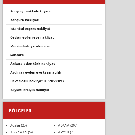
konya-çanakkale taşıma
kanguru nakliyat
istanbul expres nakliyat
ceylan evden eve nakli̇yat
mersin-hatay evden eve
soncare
ankara aslan türk nakliyat
aydınlar evden eve taşımacılık
devecıoğlu nakliyat 05320538093
kayseri erciyes nakliyat
BÖLGELER
Adalar
(25)
ADANA
(207)
ADIYAMAN
(59)
AFYON
(73)