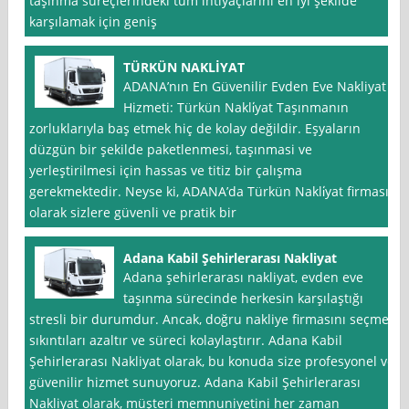
taşınma süreçlerindeki tüm ihtiyaçlarını en iyi şekilde
karşılamak için geniş
TÜRKÜN NAKLİYAT
ADANA’nın En Güvenilir Evden Eve Nakliyat
Hizmeti: Türkün Nakli̇yat Taşınmanın
zorluklarıyla baş etmek hiç de kolay değildir. Eşyaların
düzgün bir şekilde paketlenmesi, taşınmasi ve
yerleştirilmesi için hassas ve titiz bir çalışma
gerekmektedir. Neyse ki, ADANA’da Türkün Nakli̇yat firması
olarak sizlere güvenli ve pratik bir
Adana Kabil Şehirlerarası Nakliyat
Adana şehirlerarası nakliyat, evden eve
taşınma sürecinde herkesin karşılaştığı
stresli bir durumdur. Ancak, doğru nakliye firmasını seçmek
sıkıntıları azaltır ve süreci kolaylaştırır. Adana Kabil
Şehirlerarası Nakliyat olarak, bu konuda size profesyonel ve
güvenilir hizmet sunuyoruz. Adana Kabil Şehirlerarası
Nakliyat olarak, müşteri memnuniyetini her zaman