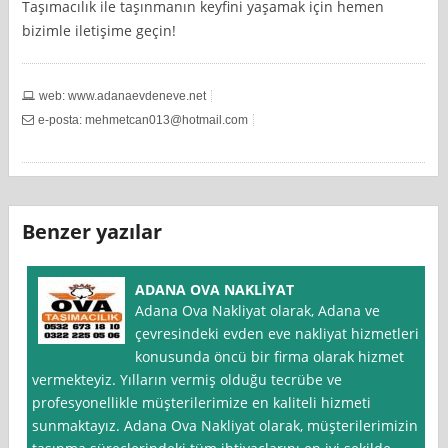
Taşımacılık ile taşınmanın keyfini yaşamak için hemen
bizimle iletişime geçin!
web: www.adanaevdeneve.net
e-posta:
mehmetcan013@hotmail.com
Benzer yazılar
ADANA OVA NAKLİYAT
Adana Ova Nakliyat olarak, Adana ve
çevresindeki evden eve nakliyat hizmetleri
konusunda öncü bir firma olarak hizmet
vermekteyiz. Yılların vermiş olduğu tecrübe ve
profesyonellikle müşterilerimize en kaliteli hizmeti
sunmaktayız. Adana Ova Nakliyat olarak, müşterilerimizin