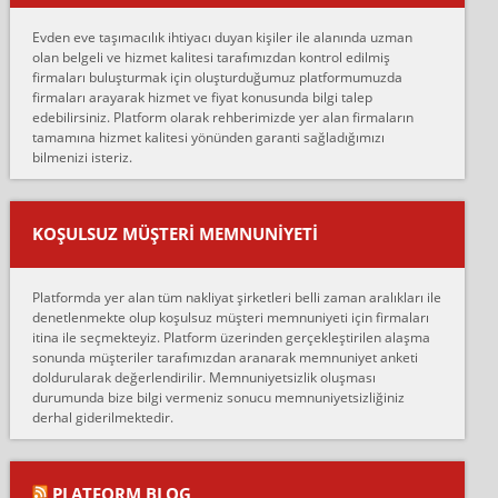
hiçbir sıkıntı yaşanmayacağını ve kendilerinin çok titiz
Evden eve taşımacılık ihtiyacı duyan kişiler ile alanında uzman
çalıştıklarını, müş...
olan belgeli ve hizmet kalitesi tarafımızdan kontrol edilmiş
firmaları buluşturmak için oluşturduğumuz platformumuzda
Ahmet:
firmaları arayarak hizmet ve fiyat konusunda bilgi talep
Lüleburgaz güngünes evden eve naklyat eşyalarımı taşımak için
edebilirsiniz. Platform olarak rehberimizde yer alan firmaların
anlaştık sabah eve geldiklerinde de eşyalarımı düzgün şekilde
tamamına hizmet kalitesi yönünden garanti sağladığımızı
sarcaz demelerine r...
bilmenizi isteriz.
mehmet güldü:
Ankara ALİCANLAR NAKLİYAT Tutarsız ve ticari ahlak problemleri
var verdikleri fiyat teklifini arttırdılar. Sonrasında taşıma gününde
KOŞULSUZ MÜŞTERI MEMNUNIYETI
oldukça tutarsı...
Erol:
Platformda yer alan tüm nakliyat şirketleri belli zaman aralıkları ile
Ankara Alicanlar naklyat tel 5465524025. 2600 TL'ye ankaradan
denetlenmekte olup koşulsuz müşteri memnuniyeti için firmaları
Konya ya Alicanlar naklyat la anlaştık bu şahıs evin taşınacağı gün
itina ile seçmekteyiz. Platform üzerinden gerçekleştirilen alaşma
fiyatın mazoto gele...
sonunda müşteriler tarafımızdan aranarak memnuniyet anketi
doldurularak değerlendirilir. Memnuniyetsizlik oluşması
Fatih kokmese:
durumunda bize bilgi vermeniz sonucu memnuniyetsizliğiniz
Diyarbakır dan eşyamı getirtmek için anlaştım sözleşme yaptım.
derhal giderilmektedir.
Son anda fiyat artırdılar.. mecburiyetten tasittim.. bu kişiler ağrılı
Ankara merk...
Ali:
PLATFORM BLOG