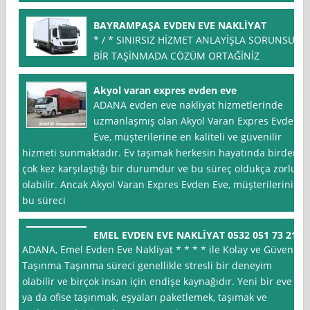
BAYRAMPAŞA EVDEN EVE NAKLİYAT
* / * SINIRSIZ HİZMET ANLAYİŞLA SORUNSUZ
BİR TAŞİNMADA CÖZÜM ORTAĞİNİZ
Akyol varan expres evden eve
ADANA evden eve nakliyat hizmetlerinde
uzmanlaşmış olan Akyol Varan Expres Evden
Eve, müşterilerine en kaliteli ve güvenilir
hizmeti sunmaktadır. Ev taşımak herkesin hayatında birden
çok kez karşılaştığı bir durumdur ve bu süreç oldukça zorlu
olabilir. Ancak Akyol Varan Expres Evden Eve, müşterilerinin
bu süreci
EMEL EVDEN EVE NAKLİYAT 0532 051 73 21
ADANA, Emel Evden Eve Nakliyat * * * * ile Kolay ve Güvenli
Taşınma Taşınma süreci genellikle stresli bir deneyim
olabilir ve birçok insan için endişe kaynağıdır. Yeni bir eve
ya da ofise taşınmak, eşyaları paketlemek, taşımak ve