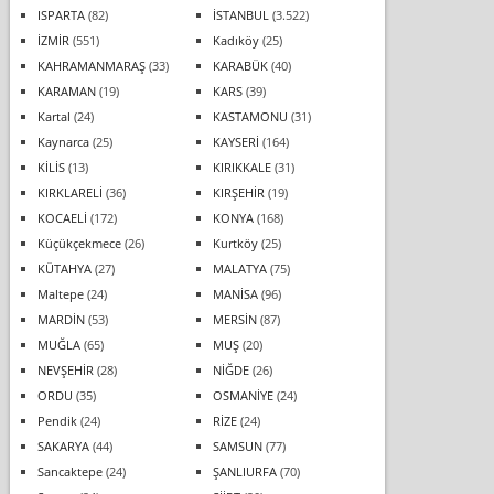
ISPARTA
(82)
İSTANBUL
(3.522)
İZMİR
(551)
Kadıköy
(25)
KAHRAMANMARAŞ
(33)
KARABÜK
(40)
KARAMAN
(19)
KARS
(39)
Kartal
(24)
KASTAMONU
(31)
Kaynarca
(25)
KAYSERİ
(164)
KİLİS
(13)
KIRIKKALE
(31)
KIRKLARELİ
(36)
KIRŞEHİR
(19)
KOCAELİ
(172)
KONYA
(168)
Küçükçekmece
(26)
Kurtköy
(25)
KÜTAHYA
(27)
MALATYA
(75)
Maltepe
(24)
MANİSA
(96)
MARDİN
(53)
MERSİN
(87)
MUĞLA
(65)
MUŞ
(20)
NEVŞEHİR
(28)
NİĞDE
(26)
ORDU
(35)
OSMANİYE
(24)
Pendik
(24)
RİZE
(24)
SAKARYA
(44)
SAMSUN
(77)
Sancaktepe
(24)
ŞANLIURFA
(70)