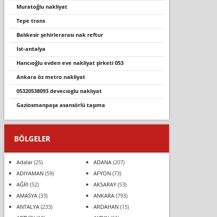
muratoğlu nakliyat
tepe trans
balikesi̇r şehi̇rlerarasi nak reftur
ist-antalya
hancioğlu evden eve nakli̇yat şi̇rketi̇ 053
ankara öz metro nakliyat
05320538093 devecioglu nakliyat
gaziosmanpaşa asansörlü taşıma
BÖLGELER
Adalar
(25)
ADANA
(207)
ADIYAMAN
(59)
AFYON
(73)
AĞRI
(52)
AKSARAY
(53)
AMASYA
(33)
ANKARA
(793)
ANTALYA
(233)
ARDAHAN
(15)