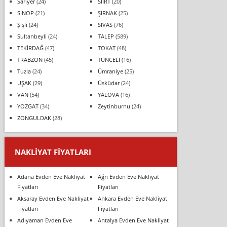
Sarıyer
(24)
SİİRT
(20)
SİNOP
(21)
ŞIRNAK
(25)
Şişli
(24)
SİVAS
(76)
Sultanbeyli
(24)
TALEP
(589)
TEKİRDAĞ
(47)
TOKAT
(48)
TRABZON
(45)
TUNCELİ
(16)
Tuzla
(24)
Ümraniye
(25)
UŞAK
(29)
Üsküdar
(24)
VAN
(54)
YALOVA
(16)
YOZGAT
(34)
Zeytinburnu
(24)
ZONGULDAK
(28)
NAKLIYAT FIYATLARI
Adana Evden Eve Nakliyat
Ağrı Evden Eve Nakliyat
Fiyatları
Fiyatları
Aksaray Evden Eve Nakliyat
Ankara Evden Eve Nakliyat
Fiyatları
Fiyatları
Adıyaman Evden Eve
Antalya Evden Eve Nakliyat