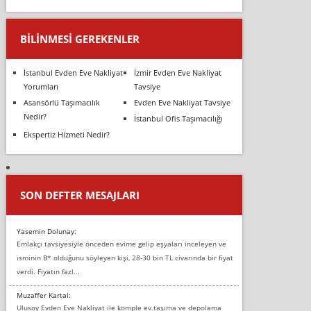
BILINMESI GEREKENLER
İstanbul Evden Eve Nakliyat
İzmir Evden Eve Nakliyat
Yorumları
Tavsiye
Asansörlü Taşımacılık
Evden Eve Nakliyat Tavsiye
Nedir?
İstanbul Ofis Taşımacılığı
Ekspertiz Hizmeti Nedir?
SON DEFTER MESAJLARI
Yasemin Dolunay:
Emlakçı tavsiyesiyle önceden evime gelip eşyaları inceleyen ve
isminin B* olduğunu söyleyen kişi, 28-30 bin TL civarında bir fiyat
verdi. Fiyatın fazl...
Muzaffer Kartal:
Ulusoy Evden Eve Nakliyat ile komple ev taşıma ve depolama