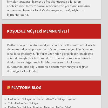
firmaları arayarak hizmet ve fiyat konusunda bilgi talep
Lüleburgaz güngünes evden eve naklyat eşyalarımı taşımak için
edebilirsiniz. Platform olarak rehberimizde yer alan firmaların
anlaştık sabah eve geldiklerinde de eşyalarımı düzgün şekilde
tamamına hizmet kalitesi yönünden garanti sağladığımızı
sarcaz demelerine r...
bilmenizi isteriz.
mehmet güldü:
Ankara ALİCANLAR NAKLİYAT Tutarsız ve ticari ahlak problemleri
var verdikleri fiyat teklifini arttırdılar. Sonrasında taşıma gününde
KOŞULSUZ MÜŞTERI MEMNUNIYETI
oldukça tutarsı...
Erol:
Platformda yer alan tüm nakliyat şirketleri belli zaman aralıkları ile
Ankara Alicanlar naklyat tel 5465524025. 2600 TL'ye ankaradan
denetlenmekte olup koşulsuz müşteri memnuniyeti için firmaları
Konya ya Alicanlar naklyat la anlaştık bu şahıs evin taşınacağı gün
itina ile seçmekteyiz. Platform üzerinden gerçekleştirilen alaşma
fiyatın mazoto gele...
sonunda müşteriler tarafımızdan aranarak memnuniyet anketi
doldurularak değerlendirilir. Memnuniyetsizlik oluşması
Fatih kokmese:
durumunda bize bilgi vermeniz sonucu memnuniyetsizliğiniz
Diyarbakır dan eşyamı getirtmek için anlaştım sözleşme yaptım.
derhal giderilmektedir.
Son anda fiyat artırdılar.. mecburiyetten tasittim.. bu kişiler ağrılı
Ankara merk...
Ali:
PLATFORM BLOG
İzmir de evim naklyat diye bir firmaya ev taşıttık, çok pişman
olduk. Asansörlü dediler sonra uraya asansör kurulmaz dediler
Evden Eve Nakliyat Rehberi
2024 Yılı Nakliye Fiyatları
fark istediler. ortada asa...
Talas Evden Eve Nakliyat
Evden Eve Nakliyat Şirketleri Nelerden Nefret Eder?