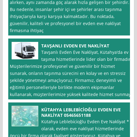
alırken, aynı zamanda göç alarak hızla gelişen bir şehirdir.
Bu nedenle, insanlar şehir içi ve şehirler arası taşınma
ihtiyaçlarıyla karşı karşıya kalmaktadır. Bu noktada,
güvenilir, kaliteli ve profesyonel bir evden eve nakliyat
firmasına ihtiyaç
TAVŞANLI EVDEN EVE NAKLİYAT
Tavşanlı Evden Eve Nakliyat, Kütahya‘da ev
taşıma hizmetlerinde lider olan bir firmadır.
Müşterilerimize profesyonel ve güvenilir bir hizmet
sunarak, onların taşınma sürecini en kolay ve en stressiz
şekilde yönetmeyi amaçlıyoruz. Firmamız, deneyimli ve
eğitimli personelleriyle birlikte modern ekipmanlar
kullanarak, müşterilerimize yüksek kalitede hizmet sunmayı
KÜTAHYA LEBLEBİCİOĞLU EVDEN EVE
NAKLİYAT 05465651188
Kütahya Leblebi̇ci̇oğlu Evden Eve Nakli̇yat *
olarak, evden eve nakliyat hizmetlerinde
öncü bir firma olarak faaliyet gösteriyoruz. Kütahya ve