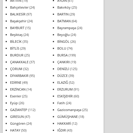
ARTVİN
(19)
AYDIN
(61)
Bahçelievler
(24)
Bakırköy
(25)
BALIKESİR
(97)
BARTIN
(29)
Başakşehir
(24)
BATMAN
(64)
BAYBURT
(15)
Bayrampaşa
(24)
Beşiktaş
(24)
Beyoğlu
(24)
BİLECİK
(35)
BİNGÖL
(26)
BİTLİS
(29)
BOLU
(74)
BURDUR
(25)
BURSA
(199)
ÇANAKKALE
(37)
ÇANKIRI
(19)
ÇORUM
(32)
DENİZLİ
(125)
DİYARBAKIR
(95)
DÜZCE
(39)
EDİRNE
(49)
ELAZIĞ
(52)
ERZİNCAN
(14)
ERZURUM
(91)
Esenler
(25)
ESKİŞEHİR
(60)
Eyüp
(26)
Fatih
(24)
GAZİANTEP
(112)
Gaziosmanpaşa
(25)
GİRESUN
(47)
GÜMÜŞHANE
(18)
Güngören
(24)
HAKKARİ
(12)
HATAY
(50)
IĞDIR
(43)