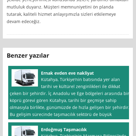
mutluluk duyarız. Müşteri memnuniyetini ön planda
tutarak, kaliteli hizmet anlayışımızla sizleri etkilemeye
devam edeceğiz.
Benzer yazılar
Ernak evden eve nakliyat
Kütahya, Türkiye’nin batısında yer alan
tarihi ve kültürel zenginlikleri ile dikkat
çeken bir şehirdir. İç Anadolu ve Ege bölgeleri arasında bir
köprü görevi gören Kütahya, tarihi bir geçmişe sahip
olmasıyla birlikte, günümüzde de hızla gelişen bir şehirdir.
Bu gelişim sürecinde taşımacılık sektörü de büyük
Erdoğmuş Taşımacılık
Kütahya, Türkiye’nin Marmara Bölgesi’nde