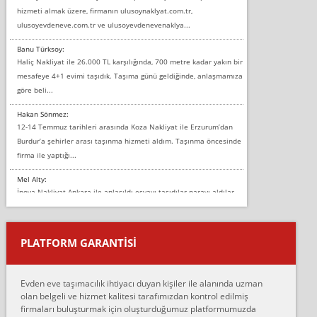
hizmeti almak üzere, firmanın ulusoynaklyat.com.tr,
ulusoyevdeneve.com.tr ve ulusoyevdenevenaklya...
Banu Türksoy:
Haliç Nakliyat ile 26.000 TL karşılığında, 700 metre kadar yakın bir
mesafeye 4+1 evimi taşıdık. Taşıma günü geldiğinde, anlaşmamıza
göre beli...
Hakan Sönmez:
12-14 Temmuz tarihleri arasında Koza Nakliyat ile Erzurum’dan
Burdur’a şehirler arası taşınma hizmeti aldım. Taşınma öncesinde
firma ile yaptığı...
Mel Alty:
İnova Nakliyat Ankara ile anlaşıldı eşyayı taşıdılar parayı aldılar.
Salon duvarına bir baktım birisi boydan alüminyum renkli bantı
yapıştırm...
PLATFORM GARANTİSİ
Murat:
Merhaba, bu firmayı bir arkadaş tavsiyesi üzerine tercih ettim,
hiçbir sıkıntı yaşanmayacağını ve kendilerinin çok titiz
Evden eve taşımacılık ihtiyacı duyan kişiler ile alanında uzman
çalıştıklarını, müş...
olan belgeli ve hizmet kalitesi tarafımızdan kontrol edilmiş
firmaları buluşturmak için oluşturduğumuz platformumuzda
Ahmet: