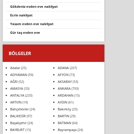
gökdeniz evden eve nakliyat
ecrin nakliyat
yasam evden eve nakliyat
gür taş evden eve
BÖLGELER
Adalar
(25)
ADANA
(207)
ADIYAMAN
(59)
AFYON
(73)
AĞRI
(52)
AKSARAY
(53)
AMASYA
(33)
ANKARA
(793)
ANTALYA
(233)
ARDAHAN
(15)
ARTVİN
(19)
AYDIN
(61)
Bahçelievler
(24)
Bakırköy
(25)
BALIKESİR
(97)
BARTIN
(29)
Başakşehir
(24)
BATMAN
(64)
BAYBURT
(15)
Bayrampaşa
(24)