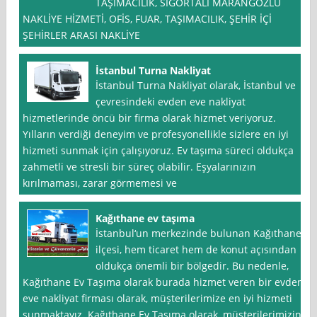
TAŞIMACILIK, SİGORTALI MARANGOZLU
NAKLİYE HİZMETİ, OFİS, FUAR, TAŞIMACILIK, ŞEHİR İÇİ
ŞEHİRLER ARASI NAKLİYE
İstanbul Turna Nakliyat
İstanbul Turna Nakliyat olarak, İstanbul ve
çevresindeki evden eve nakliyat
hizmetlerinde öncü bir firma olarak hizmet veriyoruz.
Yılların verdiği deneyim ve profesyonellikle sizlere en iyi
hizmeti sunmak için çalışıyoruz. Ev taşıma süreci oldukça
zahmetli ve stresli bir süreç olabilir. Eşyalarınızın
kırılmaması, zarar görmemesi ve
Kağıthane ev taşıma
İstanbul‘un merkezinde bulunan Kağıthane
ilçesi, hem ticaret hem de konut açısından
oldukça önemli bir bölgedir. Bu nedenle,
Kağıthane Ev Taşıma olarak burada hizmet veren bir evden
eve nakliyat firması olarak, müşterilerimize en iyi hizmeti
sunmaktayız. Kağıthane Ev Taşıma olarak, müşterilerimizin