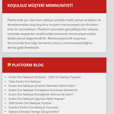
var verdikleri fiyat teklifini arttırdılar. Sonrasında taşıma gününde
KOŞULSUZ MÜŞTERI MEMNUNIYETI
oldukça tutarsı...
Erol:
Platformda yer alan tüm nakliyat şirketleri belli zaman aralıkları ile
Ankara Alicanlar naklyat tel 5465524025. 2600 TL'ye ankaradan
denetlenmekte olup koşulsuz müşteri memnuniyeti için firmaları
Konya ya Alicanlar naklyat la anlaştık bu şahıs evin taşınacağı gün
itina ile seçmekteyiz. Platform üzerinden gerçekleştirilen alaşma
fiyatın mazoto gele...
sonunda müşteriler tarafımızdan aranarak memnuniyet anketi
doldurularak değerlendirilir. Memnuniyetsizlik oluşması
Fatih kokmese:
durumunda bize bilgi vermeniz sonucu memnuniyetsizliğiniz
Diyarbakır dan eşyamı getirtmek için anlaştım sözleşme yaptım.
derhal giderilmektedir.
Son anda fiyat artırdılar.. mecburiyetten tasittim.. bu kişiler ağrılı
Ankara merk...
Ali:
PLATFORM BLOG
İzmir de evim naklyat diye bir firmaya ev taşıttık, çok pişman
olduk. Asansörlü dediler sonra uraya asansör kurulmaz dediler
Evden Eve Nakliyat Rehberi
2024 Yılı Nakliye Fiyatları
fark istediler. ortada asa...
Talas Evden Eve Nakliyat
Evden Eve Nakliyat Şirketleri Nelerden Nefret Eder?
Nimet:
Evden Eve Nakliyat Firmalarına Sorulması Gerekenler
Ben 2021 Ağustos ilk haftası Evimi taşıdım yani İstanbul'un bir
Evden Eve Nakliyat Dendiğinde Aklınıza Ne Gelir?
Mahallesi'nden bir başka Mahallesi'ne yani Ümraniye bölgesinde
Evden Eve Nakliyat Sigortası Neleri Kapsar?
oturuyorum önceleri ara...
2020 Evden Eve Nakliyat Fiyatları
İstanbul Evden Eve Nakliyat Yorumları
Nimet Köse:
Nakliye Firmaları Nereye Şikayet Edilir?