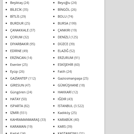
Beşiktaş
(24)
Beyoğlu
(24)
BİLECİK
(35)
BİNGÖL
(26)
BİTLİS
(29)
BOLU
(74)
BURDUR
(25)
BURSA
(199)
ÇANAKKALE
(37)
ÇANKIRI
(19)
ÇORUM
(32)
DENİZLİ
(125)
DİYARBAKIR
(95)
DÜZCE
(39)
EDİRNE
(49)
ELAZIĞ
(52)
ERZİNCAN
(14)
ERZURUM
(91)
Esenler
(25)
ESKİŞEHİR
(60)
Eyüp
(26)
Fatih
(24)
GAZİANTEP
(112)
Gaziosmanpaşa
(25)
GİRESUN
(47)
GÜMÜŞHANE
(18)
Güngören
(24)
HAKKARİ
(12)
HATAY
(50)
IĞDIR
(43)
ISPARTA
(82)
İSTANBUL
(3.522)
İZMİR
(551)
Kadıköy
(25)
KAHRAMANMARAŞ
(33)
KARABÜK
(40)
KARAMAN
(19)
KARS
(39)
Kartal
(24)
KASTAMONU
(31)