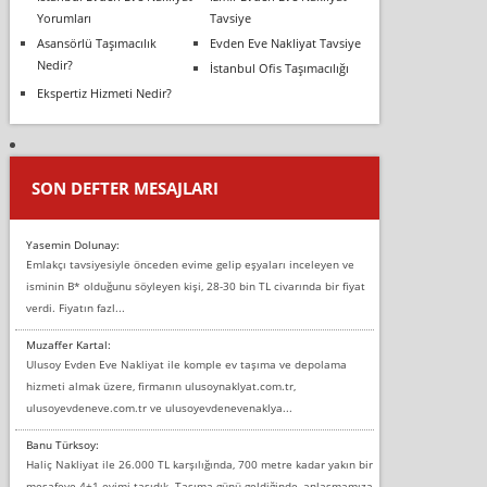
Yorumları
Tavsiye
Asansörlü Taşımacılık
Evden Eve Nakliyat Tavsiye
Nedir?
İstanbul Ofis Taşımacılığı
Ekspertiz Hizmeti Nedir?
SON DEFTER MESAJLARI
Yasemin Dolunay:
Emlakçı tavsiyesiyle önceden evime gelip eşyaları inceleyen ve
isminin B* olduğunu söyleyen kişi, 28-30 bin TL civarında bir fiyat
verdi. Fiyatın fazl...
Muzaffer Kartal:
Ulusoy Evden Eve Nakliyat ile komple ev taşıma ve depolama
hizmeti almak üzere, firmanın ulusoynaklyat.com.tr,
ulusoyevdeneve.com.tr ve ulusoyevdenevenaklya...
Banu Türksoy:
Haliç Nakliyat ile 26.000 TL karşılığında, 700 metre kadar yakın bir
mesafeye 4+1 evimi taşıdık. Taşıma günü geldiğinde, anlaşmamıza