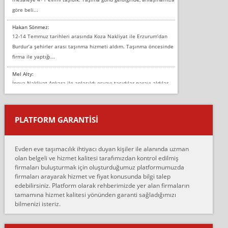
göre beli...
Hakan Sönmez:
12-14 Temmuz tarihleri arasında Koza Nakliyat ile Erzurum’dan
Burdur’a şehirler arası taşınma hizmeti aldım. Taşınma öncesinde
firma ile yaptığı...
Mel Alty:
İnova Nakliyat Ankara ile anlaşıldı eşyayı taşıdılar parayı aldılar.
Salon duvarına bir baktım birisi boydan alüminyum renkli bantı
yapıştırm...
PLATFORM GARANTİSİ
Murat:
Merhaba, bu firmayı bir arkadaş tavsiyesi üzerine tercih ettim,
hiçbir sıkıntı yaşanmayacağını ve kendilerinin çok titiz
Evden eve taşımacılık ihtiyacı duyan kişiler ile alanında uzman
çalıştıklarını, müş...
olan belgeli ve hizmet kalitesi tarafımızdan kontrol edilmiş
firmaları buluşturmak için oluşturduğumuz platformumuzda
Ahmet:
firmaları arayarak hizmet ve fiyat konusunda bilgi talep
Lüleburgaz güngünes evden eve naklyat eşyalarımı taşımak için
edebilirsiniz. Platform olarak rehberimizde yer alan firmaların
anlaştık sabah eve geldiklerinde de eşyalarımı düzgün şekilde
tamamına hizmet kalitesi yönünden garanti sağladığımızı
sarcaz demelerine r...
bilmenizi isteriz.
mehmet güldü:
Ankara ALİCANLAR NAKLİYAT Tutarsız ve ticari ahlak problemleri