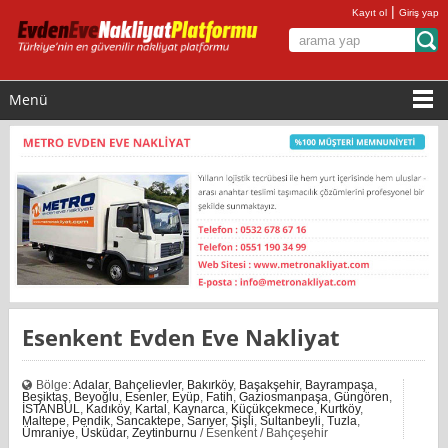
|
Kayıt ol
Giriş yap
Menü
Esenkent Evden Eve Nakliyat
Bölge:
Adalar
,
Bahçelievler
,
Bakırköy
,
Başakşehir
,
Bayrampaşa
,
Beşiktaş
,
Beyoğlu
,
Esenler
,
Eyüp
,
Fatih
,
Gaziosmanpaşa
,
Güngören
,
İSTANBUL
,
Kadıköy
,
Kartal
,
Kaynarca
,
Küçükçekmece
,
Kurtköy
,
Maltepe
,
Pendik
,
Sancaktepe
,
Sarıyer
,
Şişli
,
Sultanbeyli
,
Tuzla
,
Ümraniye
,
Üsküdar
,
Zeytinburnu
/ Esenkent / Bahçeşehir