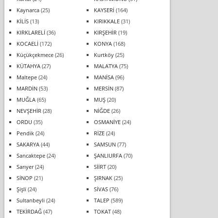
Kaynarca
(25)
KAYSERİ
(164)
KİLİS
(13)
KIRIKKALE
(31)
KIRKLARELİ
(36)
KIRŞEHİR
(19)
KOCAELİ
(172)
KONYA
(168)
Küçükçekmece
(26)
Kurtköy
(25)
KÜTAHYA
(27)
MALATYA
(75)
Maltepe
(24)
MANİSA
(96)
MARDİN
(53)
MERSİN
(87)
MUĞLA
(65)
MUŞ
(20)
NEVŞEHİR
(28)
NİĞDE
(26)
ORDU
(35)
OSMANİYE
(24)
Pendik
(24)
RİZE
(24)
SAKARYA
(44)
SAMSUN
(77)
Sancaktepe
(24)
ŞANLIURFA
(70)
Sarıyer
(24)
SİİRT
(20)
SİNOP
(21)
ŞIRNAK
(25)
Şişli
(24)
SİVAS
(76)
Sultanbeyli
(24)
TALEP
(589)
TEKİRDAĞ
(47)
TOKAT
(48)