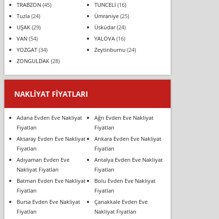
TRABZON
(45)
TUNCELİ
(16)
Tuzla
(24)
Ümraniye
(25)
UŞAK
(29)
Üsküdar
(24)
VAN
(54)
YALOVA
(16)
YOZGAT
(34)
Zeytinburnu
(24)
ZONGULDAK
(28)
NAKLIYAT FIYATLARI
Adana Evden Eve Nakliyat
Ağrı Evden Eve Nakliyat
Fiyatları
Fiyatları
Aksaray Evden Eve Nakliyat
Ankara Evden Eve Nakliyat
Fiyatları
Fiyatları
Adıyaman Evden Eve
Antalya Evden Eve Nakliyat
Nakliyat Fiyatları
Fiyatları
Batman Evden Eve Nakliyat
Bolu Evden Eve Nakliyat
Fiyatları
Fiyatları
Bursa Evden Eve Nakliyat
Çanakkale Evden Eve
Fiyatları
Nakliyat Fiyatları