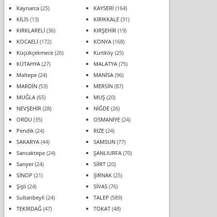
Kaynarca
(25)
KAYSERİ
(164)
KİLİS
(13)
KIRIKKALE
(31)
KIRKLARELİ
(36)
KIRŞEHİR
(19)
KOCAELİ
(172)
KONYA
(168)
Küçükçekmece
(26)
Kurtköy
(25)
KÜTAHYA
(27)
MALATYA
(75)
Maltepe
(24)
MANİSA
(96)
MARDİN
(53)
MERSİN
(87)
MUĞLA
(65)
MUŞ
(20)
NEVŞEHİR
(28)
NİĞDE
(26)
ORDU
(35)
OSMANİYE
(24)
Pendik
(24)
RİZE
(24)
SAKARYA
(44)
SAMSUN
(77)
Sancaktepe
(24)
ŞANLIURFA
(70)
Sarıyer
(24)
SİİRT
(20)
SİNOP
(21)
ŞIRNAK
(25)
Şişli
(24)
SİVAS
(76)
Sultanbeyli
(24)
TALEP
(589)
TEKİRDAĞ
(47)
TOKAT
(48)