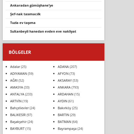
ankaradan gümüşhane’ye
şef-nak tasımacılk
tuzla ev taşıma
sultanbeyli hanedan evden eve nakliyat
BÖLGELER
Adalar
(25)
ADANA
(207)
ADIYAMAN
(59)
AFYON
(73)
AĞRI
(52)
AKSARAY
(53)
AMASYA
(33)
ANKARA
(793)
ANTALYA
(233)
ARDAHAN
(15)
ARTVİN
(19)
AYDIN
(61)
Bahçelievler
(24)
Bakırköy
(25)
BALIKESİR
(97)
BARTIN
(29)
Başakşehir
(24)
BATMAN
(64)
BAYBURT
(15)
Bayrampaşa
(24)