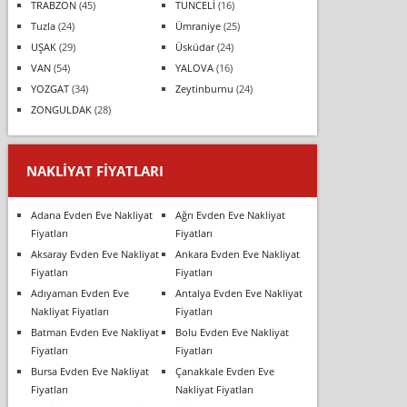
TRABZON
(45)
TUNCELİ
(16)
Tuzla
(24)
Ümraniye
(25)
UŞAK
(29)
Üsküdar
(24)
VAN
(54)
YALOVA
(16)
YOZGAT
(34)
Zeytinburnu
(24)
ZONGULDAK
(28)
NAKLIYAT FIYATLARI
Adana Evden Eve Nakliyat
Ağrı Evden Eve Nakliyat
Fiyatları
Fiyatları
Aksaray Evden Eve Nakliyat
Ankara Evden Eve Nakliyat
Fiyatları
Fiyatları
Adıyaman Evden Eve
Antalya Evden Eve Nakliyat
Nakliyat Fiyatları
Fiyatları
Batman Evden Eve Nakliyat
Bolu Evden Eve Nakliyat
Fiyatları
Fiyatları
Bursa Evden Eve Nakliyat
Çanakkale Evden Eve
Fiyatları
Nakliyat Fiyatları