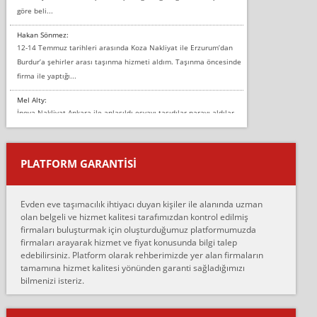
göre beli...
Hakan Sönmez:
12-14 Temmuz tarihleri arasında Koza Nakliyat ile Erzurum’dan
Burdur’a şehirler arası taşınma hizmeti aldım. Taşınma öncesinde
firma ile yaptığı...
Mel Alty:
İnova Nakliyat Ankara ile anlaşıldı eşyayı taşıdılar parayı aldılar.
Salon duvarına bir baktım birisi boydan alüminyum renkli bantı
yapıştırm...
PLATFORM GARANTİSİ
Murat:
Merhaba, bu firmayı bir arkadaş tavsiyesi üzerine tercih ettim,
hiçbir sıkıntı yaşanmayacağını ve kendilerinin çok titiz
Evden eve taşımacılık ihtiyacı duyan kişiler ile alanında uzman
çalıştıklarını, müş...
olan belgeli ve hizmet kalitesi tarafımızdan kontrol edilmiş
firmaları buluşturmak için oluşturduğumuz platformumuzda
Ahmet:
firmaları arayarak hizmet ve fiyat konusunda bilgi talep
Lüleburgaz güngünes evden eve naklyat eşyalarımı taşımak için
edebilirsiniz. Platform olarak rehberimizde yer alan firmaların
anlaştık sabah eve geldiklerinde de eşyalarımı düzgün şekilde
tamamına hizmet kalitesi yönünden garanti sağladığımızı
sarcaz demelerine r...
bilmenizi isteriz.
mehmet güldü:
Ankara ALİCANLAR NAKLİYAT Tutarsız ve ticari ahlak problemleri