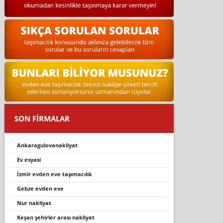
SON FİRMALAR
ankaragulovanakliyat
ev esyasi
i̇zmir evden eve taşımacılık
gebze evden eve
nur nakli̇yat
keşan şehi̇rler arasi nakli̇yat