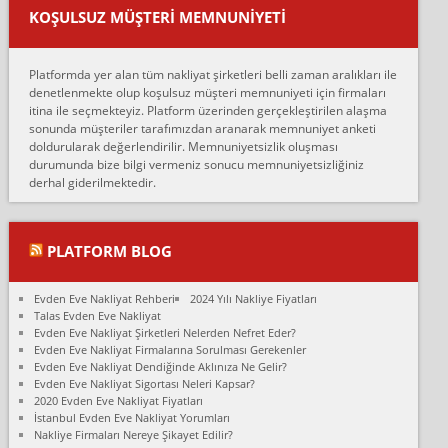
var verdikleri fiyat teklifini arttırdılar. Sonrasında taşıma gününde
KOŞULSUZ MÜŞTERI MEMNUNIYETI
oldukça tutarsı...
Erol:
Platformda yer alan tüm nakliyat şirketleri belli zaman aralıkları ile
Ankara Alicanlar naklyat tel 5465524025. 2600 TL'ye ankaradan
denetlenmekte olup koşulsuz müşteri memnuniyeti için firmaları
Konya ya Alicanlar naklyat la anlaştık bu şahıs evin taşınacağı gün
itina ile seçmekteyiz. Platform üzerinden gerçekleştirilen alaşma
fiyatın mazoto gele...
sonunda müşteriler tarafımızdan aranarak memnuniyet anketi
doldurularak değerlendirilir. Memnuniyetsizlik oluşması
Fatih kokmese:
durumunda bize bilgi vermeniz sonucu memnuniyetsizliğiniz
Diyarbakır dan eşyamı getirtmek için anlaştım sözleşme yaptım.
derhal giderilmektedir.
Son anda fiyat artırdılar.. mecburiyetten tasittim.. bu kişiler ağrılı
Ankara merk...
Ali:
PLATFORM BLOG
İzmir de evim naklyat diye bir firmaya ev taşıttık, çok pişman
olduk. Asansörlü dediler sonra uraya asansör kurulmaz dediler
Evden Eve Nakliyat Rehberi
2024 Yılı Nakliye Fiyatları
fark istediler. ortada asa...
Talas Evden Eve Nakliyat
Evden Eve Nakliyat Şirketleri Nelerden Nefret Eder?
Nimet:
Evden Eve Nakliyat Firmalarına Sorulması Gerekenler
Ben 2021 Ağustos ilk haftası Evimi taşıdım yani İstanbul'un bir
Evden Eve Nakliyat Dendiğinde Aklınıza Ne Gelir?
Mahallesi'nden bir başka Mahallesi'ne yani Ümraniye bölgesinde
Evden Eve Nakliyat Sigortası Neleri Kapsar?
oturuyorum önceleri ara...
2020 Evden Eve Nakliyat Fiyatları
İstanbul Evden Eve Nakliyat Yorumları
Nimet Köse:
Nakliye Firmaları Nereye Şikayet Edilir?
Merhaba ben 2021 Ağustos ilk haftası evimi Ümraniye'den Çok