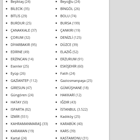
Beşiktaş
(24)
Beyoğlu
(24)
BİLECİK
(35)
BİNGÖL
(26)
BİTLİS
(29)
BOLU
(74)
BURDUR
(25)
BURSA
(199)
ÇANAKKALE
(37)
ÇANKIRI
(19)
ÇORUM
(32)
DENİZLİ
(125)
DİYARBAKIR
(95)
DÜZCE
(39)
EDİRNE
(49)
ELAZIĞ
(52)
ERZİNCAN
(14)
ERZURUM
(91)
Esenler
(25)
ESKİŞEHİR
(60)
Eyüp
(26)
Fatih
(24)
GAZİANTEP
(112)
Gaziosmanpaşa
(25)
GİRESUN
(47)
GÜMÜŞHANE
(18)
Güngören
(24)
HAKKARİ
(12)
HATAY
(50)
IĞDIR
(43)
ISPARTA
(82)
İSTANBUL
(3.522)
İZMİR
(551)
Kadıköy
(25)
KAHRAMANMARAŞ
(33)
KARABÜK
(40)
KARAMAN
(19)
KARS
(39)
Kartal
(24)
KASTAMONU
(31)