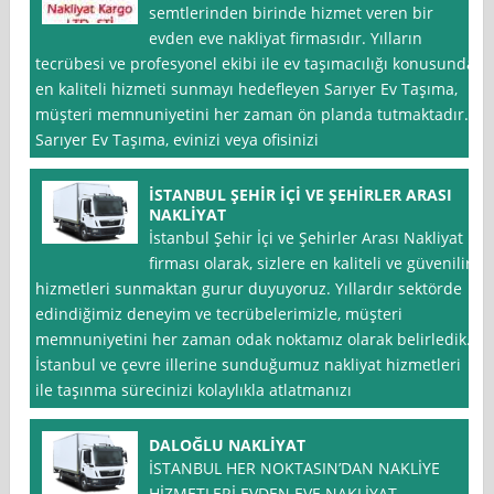
semtlerinden birinde hizmet veren bir
evden eve nakliyat firmasıdır. Yılların
tecrübesi ve profesyonel ekibi ile ev taşımacılığı konusunda
en kaliteli hizmeti sunmayı hedefleyen Sarıyer Ev Taşıma,
müşteri memnuniyetini her zaman ön planda tutmaktadır.
Sarıyer Ev Taşıma, evinizi veya ofisinizi
İSTANBUL ŞEHİR İÇİ VE ŞEHİRLER ARASI
NAKLİYAT
İstanbul Şehir İçi ve Şehirler Arası Nakliyat
firması olarak, sizlere en kaliteli ve güvenilir
hizmetleri sunmaktan gurur duyuyoruz. Yıllardır sektörde
edindiğimiz deneyim ve tecrübelerimizle, müşteri
memnuniyetini her zaman odak noktamız olarak belirledik.
İstanbul ve çevre illerine sunduğumuz nakliyat hizmetleri
ile taşınma sürecinizi kolaylıkla atlatmanızı
DALOĞLU NAKLİYAT
İSTANBUL HER NOKTASIN’DAN NAKLİYE
HİZMETLERİ EVDEN EVE NAKLİYAT