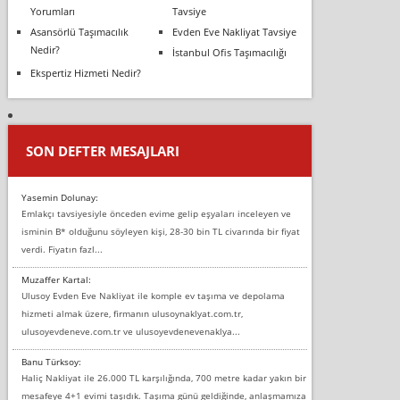
Yorumları
Tavsiye
Asansörlü Taşımacılık
Evden Eve Nakliyat Tavsiye
Nedir?
İstanbul Ofis Taşımacılığı
Ekspertiz Hizmeti Nedir?
SON DEFTER MESAJLARI
Yasemin Dolunay:
Emlakçı tavsiyesiyle önceden evime gelip eşyaları inceleyen ve
isminin B* olduğunu söyleyen kişi, 28-30 bin TL civarında bir fiyat
verdi. Fiyatın fazl...
Muzaffer Kartal:
Ulusoy Evden Eve Nakliyat ile komple ev taşıma ve depolama
hizmeti almak üzere, firmanın ulusoynaklyat.com.tr,
ulusoyevdeneve.com.tr ve ulusoyevdenevenaklya...
Banu Türksoy:
Haliç Nakliyat ile 26.000 TL karşılığında, 700 metre kadar yakın bir
mesafeye 4+1 evimi taşıdık. Taşıma günü geldiğinde, anlaşmamıza