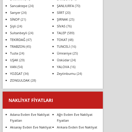
Sancaktepe
(24)
ŞANLIURFA
(70)
Sarıyer
(24)
SİİRT
(20)
SİNOP
(21)
ŞIRNAK
(25)
Şişli
(24)
SİVAS
(76)
Sultanbeyli
(24)
TALEP
(589)
TEKİRDAĞ
(47)
TOKAT
(48)
TRABZON
(45)
TUNCELİ
(16)
Tuzla
(24)
Ümraniye
(25)
UŞAK
(29)
Üsküdar
(24)
VAN
(54)
YALOVA
(16)
YOZGAT
(34)
Zeytinburnu
(24)
ZONGULDAK
(28)
NAKLIYAT FIYATLARI
Adana Evden Eve Nakliyat
Ağrı Evden Eve Nakliyat
Fiyatları
Fiyatları
Aksaray Evden Eve Nakliyat
Ankara Evden Eve Nakliyat