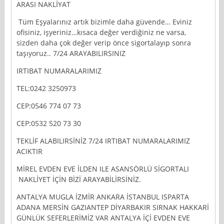
ARASI NAKLİYAT
Tüm Eşyalarınız artık bizimle daha güvende… Eviniz
ofisiniz, işyeriniz…kısaca değer verdiğiniz ne varsa,
sizden daha çok değer verip önce sigortalayıp sonra
taşıyoruz.. 7/24 ARAYABILIRSINIZ
IRTIBAT NUMARALARIMIZ
TEL:0242 3250973
CEP:0546 774 07 73
CEP:0532 520 73 30
TEKLİF ALABILIRSİNİZ 7/24 IRTIBAT NUMARALARIMIZ
ACIKTIR
MİREL EVDEN EVE İLDEN ILE ASANSÖRLÜ SİGORTALI
NAKLİYET İÇİN BİZİ ARAYABİLİRSİNİZ.
ANTALYA MUGLA İZMİR ANKARA İSTANBUL ISPARTA
ADANA MERSİN GAZIANTEP DİYARBAKIR SIRNAK HAKKARİ
GÜNLÜK SEFERLERİMİZ VAR ANTALYA İÇİ EVDEN EVE