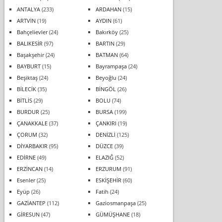
ANTALYA
(233)
ARDAHAN
(15)
ARTVİN
(19)
AYDIN
(61)
Bahçelievler
(24)
Bakırköy
(25)
BALIKESİR
(97)
BARTIN
(29)
Başakşehir
(24)
BATMAN
(64)
BAYBURT
(15)
Bayrampaşa
(24)
Beşiktaş
(24)
Beyoğlu
(24)
BİLECİK
(35)
BİNGÖL
(26)
BİTLİS
(29)
BOLU
(74)
BURDUR
(25)
BURSA
(199)
ÇANAKKALE
(37)
ÇANKIRI
(19)
ÇORUM
(32)
DENİZLİ
(125)
DİYARBAKIR
(95)
DÜZCE
(39)
EDİRNE
(49)
ELAZIĞ
(52)
ERZİNCAN
(14)
ERZURUM
(91)
Esenler
(25)
ESKİŞEHİR
(60)
Eyüp
(26)
Fatih
(24)
GAZİANTEP
(112)
Gaziosmanpaşa
(25)
GİRESUN
(47)
GÜMÜŞHANE
(18)