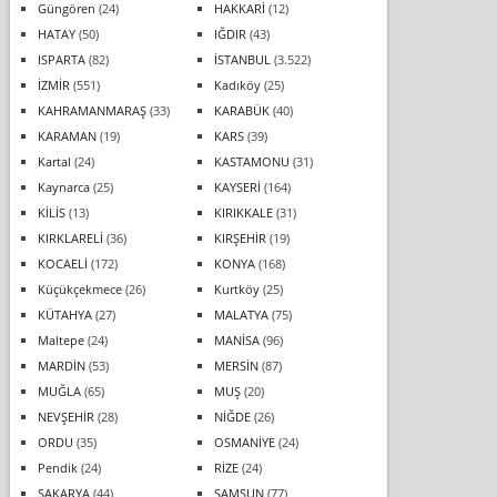
Güngören
(24)
HAKKARİ
(12)
HATAY
(50)
IĞDIR
(43)
ISPARTA
(82)
İSTANBUL
(3.522)
İZMİR
(551)
Kadıköy
(25)
KAHRAMANMARAŞ
(33)
KARABÜK
(40)
KARAMAN
(19)
KARS
(39)
Kartal
(24)
KASTAMONU
(31)
Kaynarca
(25)
KAYSERİ
(164)
KİLİS
(13)
KIRIKKALE
(31)
KIRKLARELİ
(36)
KIRŞEHİR
(19)
KOCAELİ
(172)
KONYA
(168)
Küçükçekmece
(26)
Kurtköy
(25)
KÜTAHYA
(27)
MALATYA
(75)
Maltepe
(24)
MANİSA
(96)
MARDİN
(53)
MERSİN
(87)
MUĞLA
(65)
MUŞ
(20)
NEVŞEHİR
(28)
NİĞDE
(26)
ORDU
(35)
OSMANİYE
(24)
Pendik
(24)
RİZE
(24)
SAKARYA
(44)
SAMSUN
(77)