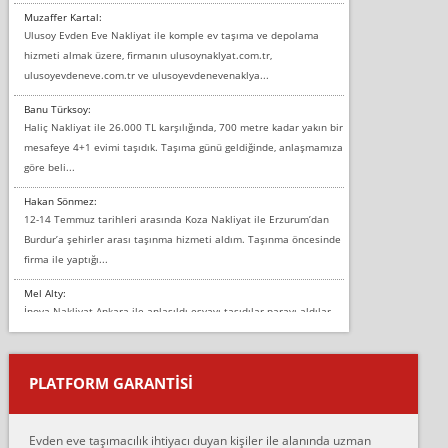
Muzaffer Kartal:
Ulusoy Evden Eve Nakliyat ile komple ev taşıma ve depolama
hizmeti almak üzere, firmanın ulusoynaklyat.com.tr,
ulusoyevdeneve.com.tr ve ulusoyevdenevenaklya...
Banu Türksoy:
Haliç Nakliyat ile 26.000 TL karşılığında, 700 metre kadar yakın bir
mesafeye 4+1 evimi taşıdık. Taşıma günü geldiğinde, anlaşmamıza
göre beli...
Hakan Sönmez:
12-14 Temmuz tarihleri arasında Koza Nakliyat ile Erzurum’dan
Burdur’a şehirler arası taşınma hizmeti aldım. Taşınma öncesinde
firma ile yaptığı...
Mel Alty:
İnova Nakliyat Ankara ile anlaşıldı eşyayı taşıdılar parayı aldılar.
Salon duvarına bir baktım birisi boydan alüminyum renkli bantı
yapıştırm...
PLATFORM GARANTİSİ
Murat:
Merhaba, bu firmayı bir arkadaş tavsiyesi üzerine tercih ettim,
hiçbir sıkıntı yaşanmayacağını ve kendilerinin çok titiz
Evden eve taşımacılık ihtiyacı duyan kişiler ile alanında uzman
çalıştıklarını, müş...