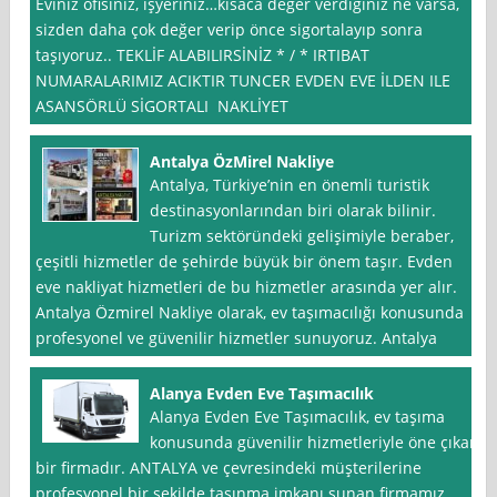
Eviniz ofisiniz, işyeriniz…kısaca değer verdiğiniz ne varsa,
sizden daha çok değer verip önce sigortalayıp sonra
taşıyoruz.. TEKLİF ALABILIRSİNİZ * / * IRTIBAT
NUMARALARIMIZ ACIKTIR TUNCER EVDEN EVE İLDEN ILE
ASANSÖRLÜ SİGORTALI NAKLİYET
Antalya ÖzMirel Nakliye
Antalya, Türkiye’nin en önemli turistik
destinasyonlarından biri olarak bilinir.
Turizm sektöründeki gelişimiyle beraber,
çeşitli hizmetler de şehirde büyük bir önem taşır. Evden
eve nakliyat hizmetleri de bu hizmetler arasında yer alır.
Antalya Özmirel Nakliye olarak, ev taşımacılığı konusunda
profesyonel ve güvenilir hizmetler sunuyoruz. Antalya
Alanya Evden Eve Taşımacılık
Alanya Evden Eve Taşımacılık, ev taşıma
konusunda güvenilir hizmetleriyle öne çıkan
bir firmadır. ANTALYA ve çevresindeki müşterilerine
profesyonel bir şekilde taşınma imkanı sunan firmamız,