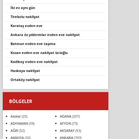
i̇ki ev aynı gün
ti̇rebolu nakli̇yat
karataş evden eve
ankara öz yıldırımlar evden eve nakliyat
batman evden eve taşıma
kozan evden eve nakli̇yat i̇zci̇oğlu
kadikoy evden eve nakliyat
haskaya nakliyat
ortaköy nakli̇yat
BÖLGELER
Adalar
(25)
ADANA
(207)
ADIYAMAN
(59)
AFYON
(73)
AĞRI
(52)
AKSARAY
(53)
AMASYA
(33)
ANKARA
(793)