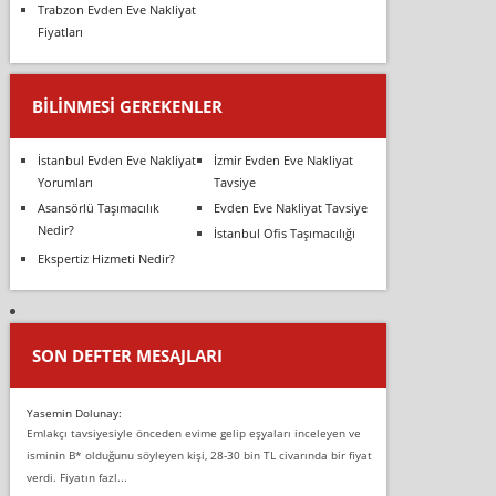
Trabzon Evden Eve Nakliyat
Fiyatları
BILINMESI GEREKENLER
İstanbul Evden Eve Nakliyat
İzmir Evden Eve Nakliyat
Yorumları
Tavsiye
Asansörlü Taşımacılık
Evden Eve Nakliyat Tavsiye
Nedir?
İstanbul Ofis Taşımacılığı
Ekspertiz Hizmeti Nedir?
SON DEFTER MESAJLARI
Yasemin Dolunay:
Emlakçı tavsiyesiyle önceden evime gelip eşyaları inceleyen ve
isminin B* olduğunu söyleyen kişi, 28-30 bin TL civarında bir fiyat
verdi. Fiyatın fazl...