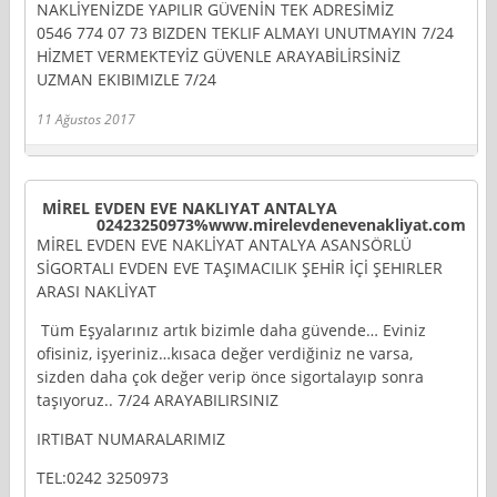
NAKLİYENİZDE YAPILIR GÜVENİN TEK ADRESİMİZ
0546 774 07 73 BIZDEN TEKLIF ALMAYI UNUTMAYIN 7/24
HİZMET VERMEKTEYİZ GÜVENLE ARAYABİLİRSİNİZ
UZMAN EKIBIMIZLE 7/24
11 Ağustos 2017
MİREL EVDEN EVE NAKLIYAT ANTALYA
02423250973%www.mirelevdenevenakliyat.com
MİREL EVDEN EVE NAKLİYAT ANTALYA ASANSÖRLÜ
SİGORTALI EVDEN EVE TAŞIMACILIK ŞEHİR İÇİ ŞEHIRLER
ARASI NAKLİYAT
Tüm Eşyalarınız artık bizimle daha güvende… Eviniz
ofisiniz, işyeriniz…kısaca değer verdiğiniz ne varsa,
sizden daha çok değer verip önce sigortalayıp sonra
taşıyoruz.. 7/24 ARAYABILIRSINIZ
IRTIBAT NUMARALARIMIZ
TEL:0242 3250973