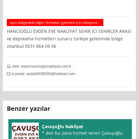
aynı bölgedeki diğer firmaları görmek için tıklayınız...
HANCIOĞLU EVDEN EVE NAKLİYAT SEHİR ICI SEHİRLER ARASI
ve depolama hizmetleri sunarız türkiye geleninde bölge
ıstanbul 0531 864 09 36
web: www.hancioglunakliyat.com.tr
e-posta:
vedat3636000@hotmail.com
Benzer yazılar
Çavuşoğlu Nakliyat
* den bu yana hizmet veren Çavuşoğlu