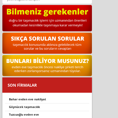
SON FİRMALAR
bahar evden eve nakli̇yat
göynücek taşimacilik
tuzcuoğlu evden eve