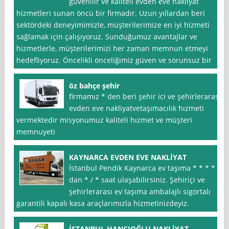
güvenilir ve kaliteli evden eve nakliyat
hizmetleri sunan öncü bir firmadır. Uzun yıllardan beri
sektördeki deneyimimizle, müşterilerimize en iyi hizmeti
sağlamak için çalışıyoruz. Sunduğumuz avantajlar ve
hizmetlerle, müşterilerimizi her zaman memnun etmeyi
hedefliyoruz. Öncelikli önceliğimiz güven ve sorunsuz bir
öz bahçe şehir
firmamız * den beri şehir ici ve şehirlerarası
evden eve nakliyatvetaşımacılık hızmeti
vermektedir misyonumuz kaliteli hızmet ve müşteri
memnuyeti
KAYNARCA EVDEN EVE NAKLİYAT
İstanbul Pendik Kaynarca ev taşıma * * * *
dan * / * saat ulaşabilirsiniz. Şehiriçi ve
şehirlerarası ev taşıma ambalajlı sigortalı
garantili kapalı kasa araçlarımızla hizmetinizdeyiz.
İSTANBUL HANCIOĞLU NAKLİYAT