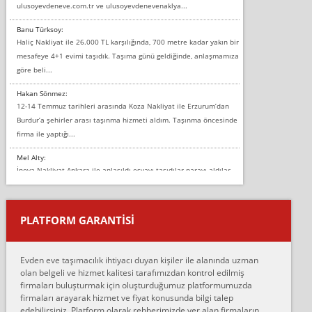
ulusoyevdeneve.com.tr ve ulusoyevdenevenaklya...
Banu Türksoy:
Haliç Nakliyat ile 26.000 TL karşılığında, 700 metre kadar yakın bir
mesafeye 4+1 evimi taşıdık. Taşıma günü geldiğinde, anlaşmamıza
göre beli...
Hakan Sönmez:
12-14 Temmuz tarihleri arasında Koza Nakliyat ile Erzurum’dan
Burdur’a şehirler arası taşınma hizmeti aldım. Taşınma öncesinde
firma ile yaptığı...
Mel Alty:
İnova Nakliyat Ankara ile anlaşıldı eşyayı taşıdılar parayı aldılar.
Salon duvarına bir baktım birisi boydan alüminyum renkli bantı
yapıştırm...
PLATFORM GARANTİSİ
Murat:
Merhaba, bu firmayı bir arkadaş tavsiyesi üzerine tercih ettim,
hiçbir sıkıntı yaşanmayacağını ve kendilerinin çok titiz
Evden eve taşımacılık ihtiyacı duyan kişiler ile alanında uzman
çalıştıklarını, müş...
olan belgeli ve hizmet kalitesi tarafımızdan kontrol edilmiş
firmaları buluşturmak için oluşturduğumuz platformumuzda
Ahmet:
firmaları arayarak hizmet ve fiyat konusunda bilgi talep
Lüleburgaz güngünes evden eve naklyat eşyalarımı taşımak için
edebilirsiniz. Platform olarak rehberimizde yer alan firmaların
anlaştık sabah eve geldiklerinde de eşyalarımı düzgün şekilde