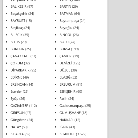
BALIKESİR
(97)
BARTIN
(29)
Başakşehir
(24)
BATMAN
(64)
BAYBURT
(15)
Bayrampaşa
(24)
Beşiktaş
(24)
Beyoğlu
(24)
BİLECİK
(35)
BİNGÖL
(26)
BİTLİS
(29)
BOLU
(74)
BURDUR
(25)
BURSA
(199)
ÇANAKKALE
(37)
ÇANKIRI
(19)
ÇORUM
(32)
DENİZLİ
(125)
DİYARBAKIR
(95)
DÜZCE
(39)
EDİRNE
(49)
ELAZIĞ
(52)
ERZİNCAN
(14)
ERZURUM
(91)
Esenler
(25)
ESKİŞEHİR
(60)
Eyüp
(26)
Fatih
(24)
GAZİANTEP
(112)
Gaziosmanpaşa
(25)
GİRESUN
(47)
GÜMÜŞHANE
(18)
Güngören
(24)
HAKKARİ
(12)
HATAY
(50)
IĞDIR
(43)
ISPARTA
(82)
İSTANBUL
(3.522)