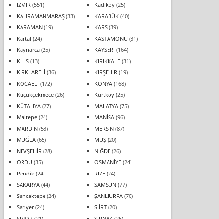
İZMİR
(551)
Kadıköy
(25)
KAHRAMANMARAŞ
(33)
KARABÜK
(40)
KARAMAN
(19)
KARS
(39)
Kartal
(24)
KASTAMONU
(31)
Kaynarca
(25)
KAYSERİ
(164)
KİLİS
(13)
KIRIKKALE
(31)
KIRKLARELİ
(36)
KIRŞEHİR
(19)
KOCAELİ
(172)
KONYA
(168)
Küçükçekmece
(26)
Kurtköy
(25)
KÜTAHYA
(27)
MALATYA
(75)
Maltepe
(24)
MANİSA
(96)
MARDİN
(53)
MERSİN
(87)
MUĞLA
(65)
MUŞ
(20)
NEVŞEHİR
(28)
NİĞDE
(26)
ORDU
(35)
OSMANİYE
(24)
Pendik
(24)
RİZE
(24)
SAKARYA
(44)
SAMSUN
(77)
Sancaktepe
(24)
ŞANLIURFA
(70)
Sarıyer
(24)
SİİRT
(20)
SİNOP
(21)
ŞIRNAK
(25)