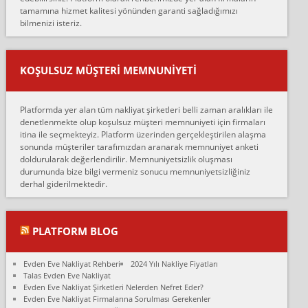
tamamına hizmet kalitesi yönünden garanti sağladığımızı
sarcaz demelerine r...
bilmenizi isteriz.
mehmet güldü:
Ankara ALİCANLAR NAKLİYAT Tutarsız ve ticari ahlak problemleri
var verdikleri fiyat teklifini arttırdılar. Sonrasında taşıma gününde
KOŞULSUZ MÜŞTERI MEMNUNIYETI
oldukça tutarsı...
Erol:
Platformda yer alan tüm nakliyat şirketleri belli zaman aralıkları ile
Ankara Alicanlar naklyat tel 5465524025. 2600 TL'ye ankaradan
denetlenmekte olup koşulsuz müşteri memnuniyeti için firmaları
Konya ya Alicanlar naklyat la anlaştık bu şahıs evin taşınacağı gün
itina ile seçmekteyiz. Platform üzerinden gerçekleştirilen alaşma
fiyatın mazoto gele...
sonunda müşteriler tarafımızdan aranarak memnuniyet anketi
doldurularak değerlendirilir. Memnuniyetsizlik oluşması
Fatih kokmese:
durumunda bize bilgi vermeniz sonucu memnuniyetsizliğiniz
Diyarbakır dan eşyamı getirtmek için anlaştım sözleşme yaptım.
derhal giderilmektedir.
Son anda fiyat artırdılar.. mecburiyetten tasittim.. bu kişiler ağrılı
Ankara merk...
Ali:
PLATFORM BLOG
İzmir de evim naklyat diye bir firmaya ev taşıttık, çok pişman
olduk. Asansörlü dediler sonra uraya asansör kurulmaz dediler
Evden Eve Nakliyat Rehberi
2024 Yılı Nakliye Fiyatları
fark istediler. ortada asa...
Talas Evden Eve Nakliyat
Evden Eve Nakliyat Şirketleri Nelerden Nefret Eder?
Nimet:
Evden Eve Nakliyat Firmalarına Sorulması Gerekenler
Ben 2021 Ağustos ilk haftası Evimi taşıdım yani İstanbul'un bir