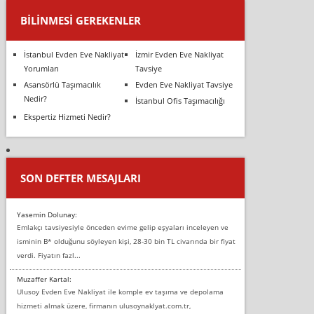
BILINMESI GEREKENLER
İstanbul Evden Eve Nakliyat
İzmir Evden Eve Nakliyat
Yorumları
Tavsiye
Asansörlü Taşımacılık
Evden Eve Nakliyat Tavsiye
Nedir?
İstanbul Ofis Taşımacılığı
Ekspertiz Hizmeti Nedir?
SON DEFTER MESAJLARI
Yasemin Dolunay:
Emlakçı tavsiyesiyle önceden evime gelip eşyaları inceleyen ve
isminin B* olduğunu söyleyen kişi, 28-30 bin TL civarında bir fiyat
verdi. Fiyatın fazl...
Muzaffer Kartal:
Ulusoy Evden Eve Nakliyat ile komple ev taşıma ve depolama
hizmeti almak üzere, firmanın ulusoynaklyat.com.tr,