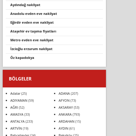
aydındağ nakliyat
anadolu evden eve nakliyat
eği̇rdi̇r evden eve nakli̇yat
ataşehir ev taşıma fiyatları
metro evden eve nakliyat
i̇zcioğlu erzurum nakliyat
öz kapadokya
BÖLGELER
Adalar
(25)
ADANA
(207)
ADIYAMAN
(59)
AFYON
(73)
AĞRI
(52)
AKSARAY
(53)
AMASYA
(33)
ANKARA
(793)
ANTALYA
(233)
ARDAHAN
(15)
ARTVİN
(19)
AYDIN
(61)
Bahçelievler
(24)
Bakırköy
(25)