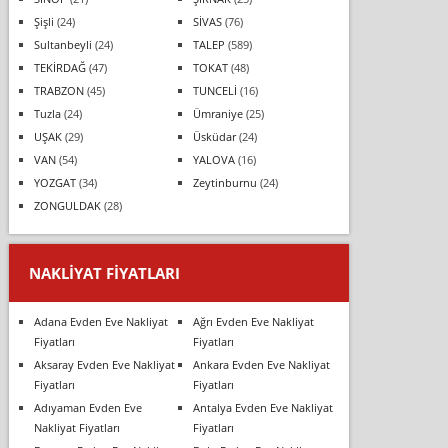
Şişli
(24)
SİVAS
(76)
Sultanbeyli
(24)
TALEP
(589)
TEKİRDAĞ
(47)
TOKAT
(48)
TRABZON
(45)
TUNCELİ
(16)
Tuzla
(24)
Ümraniye
(25)
UŞAK
(29)
Üsküdar
(24)
VAN
(54)
YALOVA
(16)
YOZGAT
(34)
Zeytinburnu
(24)
ZONGULDAK
(28)
NAKLIYAT FIYATLARI
Adana Evden Eve Nakliyat
Ağrı Evden Eve Nakliyat
Fiyatları
Fiyatları
Aksaray Evden Eve Nakliyat
Ankara Evden Eve Nakliyat
Fiyatları
Fiyatları
Adıyaman Evden Eve
Antalya Evden Eve Nakliyat
Nakliyat Fiyatları
Fiyatları