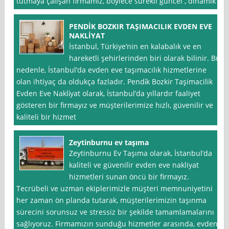
tutmaya çalışan firmamız, böylece sürekli güncel , dinamik
PENDİK BOZKIR TAŞIMACILIK EVDEN EVE
NAKLİYAT
İstanbul, Türkiye’nin en kalabalık ve en
hareketli şehirlerinden biri olarak bilinir. Bu
nedenle, İstanbul’da evden eve taşımacılık hizmetlerine
olan ihtiyaç da oldukça fazladır. Pendi̇k Bozkir Taşimacilik
Evden Eve Nakli̇yat olarak, İstanbul’da yıllardır faaliyet
gösteren bir firmayız ve müşterilerimize hızlı, güvenilir ve
kaliteli bir hizmet
Zeytinburnu ev taşıma
Zeytinburnu Ev Taşıma olarak, İstanbul‘da
kaliteli ve güvenilir evden eve nakliyat
hizmetleri sunan öncü bir firmayız.
Tecrübeli ve uzman ekiplerimizle müşteri memnuniyetini
her zaman ön planda tutarak, müşterilerimizin taşınma
sürecini sorunsuz ve stressiz bir şekilde tamamlamalarını
sağlıyoruz. Firmamızın sunduğu hizmetler arasında, evden