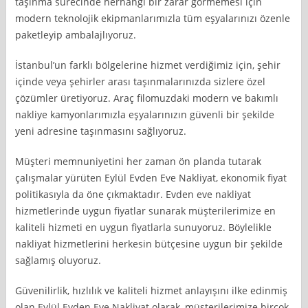
taşınma sürecinde herhangi bir zarar görmemesi için
modern teknolojik ekipmanlarımızla tüm eşyalarınızı özenle
paketleyip ambalajlıyoruz.
İstanbul’un farklı bölgelerine hizmet verdiğimiz için, şehir
içinde veya şehirler arası taşınmalarınızda sizlere özel
çözümler üretiyoruz. Araç filomuzdaki modern ve bakımlı
nakliye kamyonlarımızla eşyalarınızın güvenli bir şekilde
yeni adresine taşınmasını sağlıyoruz.
Müşteri memnuniyetini her zaman ön planda tutarak
çalışmalar yürüten Eylül Evden Eve Nakliyat, ekonomik fiyat
politikasıyla da öne çıkmaktadır. Evden eve nakliyat
hizmetlerinde uygun fiyatlar sunarak müşterilerimize en
kaliteli hizmeti en uygun fiyatlarla sunuyoruz. Böylelikle
nakliyat hizmetlerini herkesin bütçesine uygun bir şekilde
sağlamış oluyoruz.
Güvenilirlik, hızlılık ve kaliteli hizmet anlayışını ilke edinmiş
olan Eylül Evden Eve Nakliyat olarak, müşterilerimize birçok