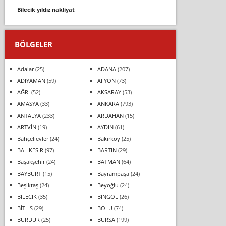
bilecik yıldız nakliyat
BÖLGELER
Adalar
(25)
ADANA
(207)
ADIYAMAN
(59)
AFYON
(73)
AĞRI
(52)
AKSARAY
(53)
AMASYA
(33)
ANKARA
(793)
ANTALYA
(233)
ARDAHAN
(15)
ARTVİN
(19)
AYDIN
(61)
Bahçelievler
(24)
Bakırköy
(25)
BALIKESİR
(97)
BARTIN
(29)
Başakşehir
(24)
BATMAN
(64)
BAYBURT
(15)
Bayrampaşa
(24)
Beşiktaş
(24)
Beyoğlu
(24)
BİLECİK
(35)
BİNGÖL
(26)
BİTLİS
(29)
BOLU
(74)
BURDUR
(25)
BURSA
(199)