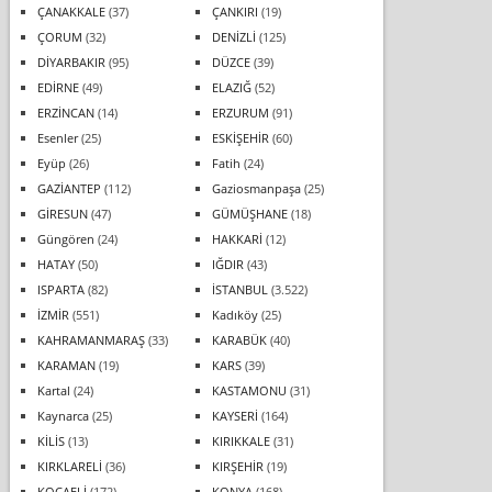
ÇANAKKALE
(37)
ÇANKIRI
(19)
ÇORUM
(32)
DENİZLİ
(125)
DİYARBAKIR
(95)
DÜZCE
(39)
EDİRNE
(49)
ELAZIĞ
(52)
ERZİNCAN
(14)
ERZURUM
(91)
Esenler
(25)
ESKİŞEHİR
(60)
Eyüp
(26)
Fatih
(24)
GAZİANTEP
(112)
Gaziosmanpaşa
(25)
GİRESUN
(47)
GÜMÜŞHANE
(18)
Güngören
(24)
HAKKARİ
(12)
HATAY
(50)
IĞDIR
(43)
ISPARTA
(82)
İSTANBUL
(3.522)
İZMİR
(551)
Kadıköy
(25)
KAHRAMANMARAŞ
(33)
KARABÜK
(40)
KARAMAN
(19)
KARS
(39)
Kartal
(24)
KASTAMONU
(31)
Kaynarca
(25)
KAYSERİ
(164)
KİLİS
(13)
KIRIKKALE
(31)
KIRKLARELİ
(36)
KIRŞEHİR
(19)
KOCAELİ
(172)
KONYA
(168)