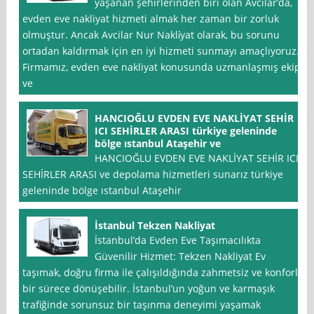
yaşanan şehirlerinden biri olan Avcılar’da,
evden eve nakliyat hizmeti almak her zaman bir zorluk
olmuştur. Ancak Avcilar Nur Nakli̇yat olarak, bu sorunu
ortadan kaldırmak için en iyi hizmeti sunmayı amaçlıyoruz.
Firmamız, evden eve nakliyat konusunda uzmanlaşmış ekip
ve
HANCIOĞLU EVDEN EVE NAKLİYAT SEHİR
ICI SEHİRLER ARASI türkiye geleninde
bölge ıstanbul Ataşehir ve
HANCIOĞLU EVDEN EVE NAKLİYAT SEHİR ICI
SEHİRLER ARASI ve depolama hizmetleri sunarız türkiye
geleninde bölge ıstanbul Ataşehir
İstanbul Tekzen Nakliyat
İstanbul’da Evden Eve Taşımacılıkta
Güvenilir Hizmet: Tekzen Nakliyat Ev
taşımak, doğru firma ile çalışıldığında zahmetsiz ve konforlu
bir sürece dönüşebilir. İstanbul’un yoğun ve karmaşık
trafiğinde sorunsuz bir taşınma deneyimi yaşamak