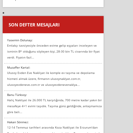
SON DEFTER MESAJLARI
Yasemin Dolunay:
Emlakçı tavsiyesiyle önceden evime gelip eşyaları inceleyen ve
isminin B* olduğunu söyleyen kişi, 28-30 bin TL civarında bir fiyat
verdi. Fiyatın fazl...
Muzaffer Kartal:
Ulusoy Evden Eve Nakliyat ile komple ev taşıma ve depolama
hizmeti almak üzere, firmanın ulusoynaklyat.com.tr,
ulusoyevdeneve.com.tr ve ulusoyevdenevenaklya...
Banu Türksoy:
Haliç Nakliyat ile 26.000 TL karşılığında, 700 metre kadar yakın bir
mesafeye 4+1 evimi taşıdık. Taşıma günü geldiğinde, anlaşmamıza
göre beli...
Hakan Sönmez:
12-14 Temmuz tarihleri arasında Koza Nakliyat ile Erzurum’dan