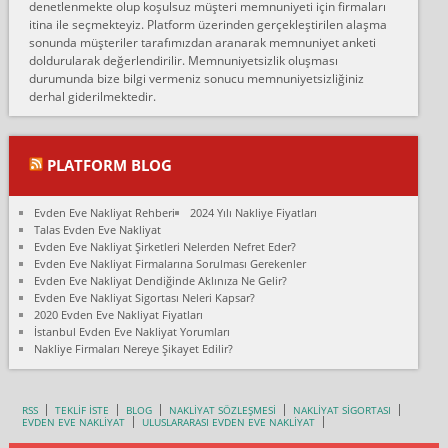
denetlenmekte olup koşulsuz müşteri memnuniyeti için firmaları
Konya ya Alicanlar naklyat la anlaştık bu şahıs evin taşınacağı gün
itina ile seçmekteyiz. Platform üzerinden gerçekleştirilen alaşma
fiyatın mazoto gele...
sonunda müşteriler tarafımızdan aranarak memnuniyet anketi
doldurularak değerlendirilir. Memnuniyetsizlik oluşması
Fatih kokmese:
durumunda bize bilgi vermeniz sonucu memnuniyetsizliğiniz
Diyarbakır dan eşyamı getirtmek için anlaştım sözleşme yaptım.
derhal giderilmektedir.
Son anda fiyat artırdılar.. mecburiyetten tasittim.. bu kişiler ağrılı
Ankara merk...
Ali:
PLATFORM BLOG
İzmir de evim naklyat diye bir firmaya ev taşıttık, çok pişman
olduk. Asansörlü dediler sonra uraya asansör kurulmaz dediler
Evden Eve Nakliyat Rehberi
2024 Yılı Nakliye Fiyatları
fark istediler. ortada asa...
Talas Evden Eve Nakliyat
Evden Eve Nakliyat Şirketleri Nelerden Nefret Eder?
Nimet:
Evden Eve Nakliyat Firmalarına Sorulması Gerekenler
Ben 2021 Ağustos ilk haftası Evimi taşıdım yani İstanbul'un bir
Evden Eve Nakliyat Dendiğinde Aklınıza Ne Gelir?
Mahallesi'nden bir başka Mahallesi'ne yani Ümraniye bölgesinde
Evden Eve Nakliyat Sigortası Neleri Kapsar?
oturuyorum önceleri ara...
2020 Evden Eve Nakliyat Fiyatları
İstanbul Evden Eve Nakliyat Yorumları
Nimet Köse:
Nakliye Firmaları Nereye Şikayet Edilir?
Merhaba ben 2021 Ağustos ilk haftası evimi Ümraniye'den Çok
yakın bir bölgeye taşıdım yeni Ümraniye'nin Mahallesi'ne
Hancıoğlu naklyatla taşındım...
RSS
TEKLİF İSTE
BLOG
NAKLİYAT SÖZLEŞMESİ
NAKLİYAT SİGORTASI
EVDEN EVE NAKLİYAT
ULUSLARARASI EVDEN EVE NAKLİYAT
Sevim bal: