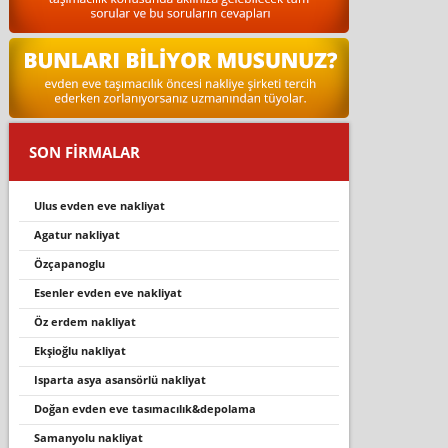
SON FİRMALAR
ulus evden eve nakli̇yat
agatur nakliyat
özçapanoglu
esenler evden eve nakli̇yat
öz erdem nakliyat
ekşioğlu nakliyat
isparta asya asansörlü nakliyat
doğan evden eve tasimacilik&depolama
samanyolu nakliyat