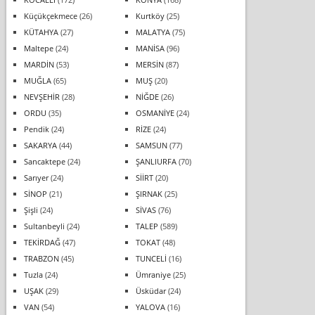
Küçükçekmece
(26)
Kurtköy
(25)
KÜTAHYA
(27)
MALATYA
(75)
Maltepe
(24)
MANİSA
(96)
MARDİN
(53)
MERSİN
(87)
MUĞLA
(65)
MUŞ
(20)
NEVŞEHİR
(28)
NİĞDE
(26)
ORDU
(35)
OSMANİYE
(24)
Pendik
(24)
RİZE
(24)
SAKARYA
(44)
SAMSUN
(77)
Sancaktepe
(24)
ŞANLIURFA
(70)
Sarıyer
(24)
SİİRT
(20)
SİNOP
(21)
ŞIRNAK
(25)
Şişli
(24)
SİVAS
(76)
Sultanbeyli
(24)
TALEP
(589)
TEKİRDAĞ
(47)
TOKAT
(48)
TRABZON
(45)
TUNCELİ
(16)
Tuzla
(24)
Ümraniye
(25)
UŞAK
(29)
Üsküdar
(24)
VAN
(54)
YALOVA
(16)