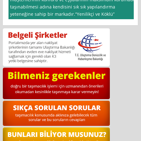
taşınabilmesi adına kendisini sık sık yapılandırma
yeteneğine sahip bir markadır.“Yenilikçi ve Köklü”