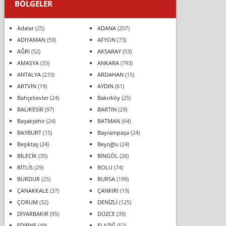
BÖLGELER
Adalar
(25)
ADANA
(207)
ADIYAMAN
(59)
AFYON
(73)
AĞRI
(52)
AKSARAY
(53)
AMASYA
(33)
ANKARA
(793)
ANTALYA
(233)
ARDAHAN
(15)
ARTVİN
(19)
AYDIN
(61)
Bahçelievler
(24)
Bakırköy
(25)
BALIKESİR
(97)
BARTIN
(29)
Başakşehir
(24)
BATMAN
(64)
BAYBURT
(15)
Bayrampaşa
(24)
Beşiktaş
(24)
Beyoğlu
(24)
BİLECİK
(35)
BİNGÖL
(26)
BİTLİS
(29)
BOLU
(74)
BURDUR
(25)
BURSA
(199)
ÇANAKKALE
(37)
ÇANKIRI
(19)
ÇORUM
(32)
DENİZLİ
(125)
DİYARBAKIR
(95)
DÜZCE
(39)
EDİRNE
(49)
ELAZIĞ
(52)