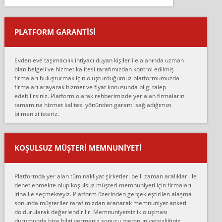
Salon duvarına bir baktım birisi boydan alüminyum renkli bantı
yapıştırm...
PLATFORM GARANTİSİ
Murat:
Merhaba, bu firmayı bir arkadaş tavsiyesi üzerine tercih ettim,
hiçbir sıkıntı yaşanmayacağını ve kendilerinin çok titiz
Evden eve taşımacılık ihtiyacı duyan kişiler ile alanında uzman
çalıştıklarını, müş...
olan belgeli ve hizmet kalitesi tarafımızdan kontrol edilmiş
firmaları buluşturmak için oluşturduğumuz platformumuzda
Ahmet:
firmaları arayarak hizmet ve fiyat konusunda bilgi talep
Lüleburgaz güngünes evden eve naklyat eşyalarımı taşımak için
edebilirsiniz. Platform olarak rehberimizde yer alan firmaların
anlaştık sabah eve geldiklerinde de eşyalarımı düzgün şekilde
tamamına hizmet kalitesi yönünden garanti sağladığımızı
sarcaz demelerine r...
bilmenizi isteriz.
mehmet güldü:
Ankara ALİCANLAR NAKLİYAT Tutarsız ve ticari ahlak problemleri
var verdikleri fiyat teklifini arttırdılar. Sonrasında taşıma gününde
KOŞULSUZ MÜŞTERI MEMNUNIYETI
oldukça tutarsı...
Erol:
Platformda yer alan tüm nakliyat şirketleri belli zaman aralıkları ile
Ankara Alicanlar naklyat tel 5465524025. 2600 TL'ye ankaradan
denetlenmekte olup koşulsuz müşteri memnuniyeti için firmaları
Konya ya Alicanlar naklyat la anlaştık bu şahıs evin taşınacağı gün
itina ile seçmekteyiz. Platform üzerinden gerçekleştirilen alaşma
fiyatın mazoto gele...
sonunda müşteriler tarafımızdan aranarak memnuniyet anketi
doldurularak değerlendirilir. Memnuniyetsizlik oluşması
Fatih kokmese:
durumunda bize bilgi vermeniz sonucu memnuniyetsizliğiniz