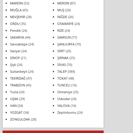
MARDİN
(53)
MERSİN
(87)
MUĞLA
(65)
MUŞ
(20)
NEVŞEHİR
(28)
NİĞDE
(26)
ORDU
(35)
OSMANİYE
(24)
Pendik
(24)
RİZE
(24)
SAKARYA
(44)
SAMSUN
(77)
Sancaktepe
(24)
ŞANLIURFA
(70)
Sarıyer
(24)
SİİRT
(20)
SİNOP
(21)
ŞIRNAK
(25)
Şişli
(24)
SİVAS
(76)
Sultanbeyli
(24)
TALEP
(589)
TEKİRDAĞ
(47)
TOKAT
(48)
TRABZON
(45)
TUNCELİ
(16)
Tuzla
(24)
Ümraniye
(25)
UŞAK
(29)
Üsküdar
(24)
VAN
(54)
YALOVA
(16)
YOZGAT
(34)
Zeytinburnu
(24)
ZONGULDAK
(28)