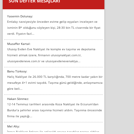
SON DEFTER MESAJLARI
Yasemin Dolunay:
Emlakçı tavsiyesiyle önceden evime gelip eşyaları inceleyen ve
isminin B* olduğunu söyleyen kişi, 28-30 bin TL civarında bir fiyat
verdi. Fiyatın fazl...
Muzaffer Kartal:
Ulusoy Evden Eve Nakliyat ile komple ev taşıma ve depolama
hizmeti almak üzere, firmanın ulusoynaklyat.com.tr,
ulusoyevdeneve.com.tr ve ulusoyevdenevenaklya...
Banu Türksoy:
Haliç Nakliyat ile 26.000 TL karşılığında, 700 metre kadar yakın bir
mesafeye 4+1 evimi taşıdık. Taşıma günü geldiğinde, anlaşmamıza
göre beli...
Hakan Sönmez:
12-14 Temmuz tarihleri arasında Koza Nakliyat ile Erzurum’dan
Burdur’a şehirler arası taşınma hizmeti aldım. Taşınma öncesinde
firma ile yaptığı...
Mel Alty:
İnova Nakliyat Ankara ile anlaşıldı eşyayı taşıdılar parayı aldılar.