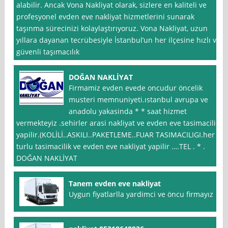
alabilir. Ancak Vona Nakliyat olarak, sizlere en kaliteli ve
profesyonel evden eve nakliyat hizmetlerini sunarak
taşınma sürecinizi kolaylaştırıyoruz. Vona Nakliyat, uzun
yıllara dayanan tecrübesiyle İstanbul’un her ilçesine hızlı ve
güvenli taşımacılık
DOĞAN NAKLİYAT
Firmamiz evden evede oncudur öncelik
musteri memnuniyeti.ıstanbul avrupa ve
anadolu yakasinda * * saat hizmet
vermekteyiz .sehirler arasi nakliyat ve evden eve tasimacilik
yapilir.(KOLİLİ..ASKILI..PAKETLEME..FUAR TASIMACILIGI.her
turlu tasimacilik ve evden eve nakliyat yapilir ….TEL . * .
DOĞAN NAKLİYAT
Tanem evden eve nakliyat
Uygun fiyatlarlla yardimci ve öncu firmayız