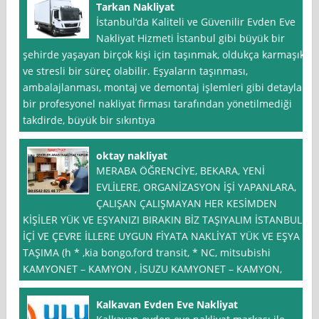
Tarkan Nakliyat
İstanbul‘da Kaliteli ve Güvenilir Evden Eve
Nakliyat Hizmeti İstanbul gibi büyük bir
şehirde yaşayan birçok kişi için taşınmak, oldukça karmaşık
ve stresli bir süreç olabilir. Eşyaların taşınması,
ambalajlanması, montaj ve demontaj işlemleri gibi detaylar,
bir profesyonel nakliyat firması tarafından yönetilmediği
takdirde, büyük bir sıkıntıya
oktay nakliyat
MERABA ÖĞRENCİYE, BEKARA, YENİ
EVLİLERE, ORGANİZASYON İŞİ YAPANLARA,
ÇALIŞAN ÇALIŞMAYAN HER KESİMDEN
KİŞİLER YÜK VE EŞYANIZI BIRAKIN BİZ TAŞIYALIM İSTANBUL
İÇİ VE ÇEVRE İLLERE UYGUN FİYATA NAKLİYAT YÜK VE EŞYA
TAŞIMA (h * ,kia bongo,ford transit, * NC, mitsubishi
KAMYONET – KAMYON , İSUZU KAMYONET – KAMYON,
Kalkavan Evden Eve Nakliyat