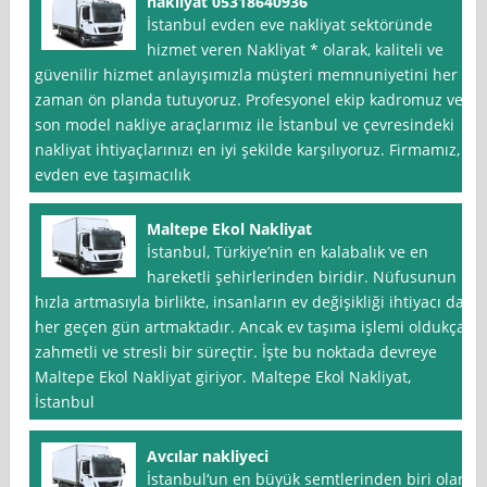
nakliyat 05318640936
İstanbul evden eve nakliyat sektöründe
hizmet veren Nakliyat * olarak, kaliteli ve
güvenilir hizmet anlayışımızla müşteri memnuniyetini her
zaman ön planda tutuyoruz. Profesyonel ekip kadromuz ve
son model nakliye araçlarımız ile İstanbul ve çevresindeki
nakliyat ihtiyaçlarınızı en iyi şekilde karşılıyoruz. Firmamız,
evden eve taşımacılık
Maltepe Ekol Nakliyat
İstanbul, Türkiye’nin en kalabalık ve en
hareketli şehirlerinden biridir. Nüfusunun
hızla artmasıyla birlikte, insanların ev değişikliği ihtiyacı da
her geçen gün artmaktadır. Ancak ev taşıma işlemi oldukça
zahmetli ve stresli bir süreçtir. İşte bu noktada devreye
Maltepe Ekol Nakliyat giriyor. Maltepe Ekol Nakliyat,
İstanbul
Avcılar nakliyeci
İstanbul‘un en büyük semtlerinden biri olan