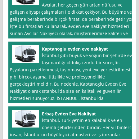
Avcılar, her geçen gün artan nüfusu ve
gelişen altyapı çalışmaları ile dikkat çekiyor. Bu büyüme ve
gelişme beraberinde birçok fırsatı da beraberinde getiriyor.
İşte bu fırsatları kullanarak, evden eve nakliyat hizmetleri
sunan Avcılar Nakliyeci olarak, müşterilerimize kaliteli ve
Kaptanoglu evden eve naklıyat
İstanbul gibi büyük ve yoğun bir şehirde ev
taşımacılığı oldukça zorlu bir süreçtir.
Eşyaların paketlenmesi, taşınması, yeni eve yerleştirilmesi
gibi birçok aşama, titizlikle ve profesyonellikle
gerçekleştirilmelidir. Bu nedenle, Kaptanoglu Evden Eve
Nakliyat olarak İstanbul’da size en kaliteli ve güvenilir
hizmetleri sunuyoruz. İSTANBUL , İstanbul’da
Erbaş Evden Eve Nakliyat
İstanbul, Türkiye’nin en kalabalık ve en
önemli şehirlerinden biridir. Her yıl binlerce
insan, İstanbul’un büyüleyici atmosferi ve iş imkanları