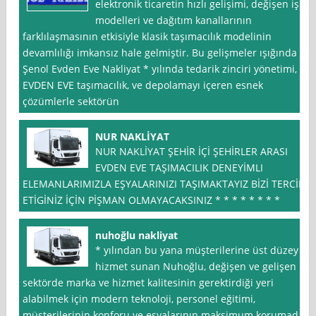
elektronik ticaretin hızlı gelişimi, değişen iş
modelleri ve dağıtım kanallarının
farklılaşmasının etkisiyle klasik taşımacılık modelinin
devamlılığı imkansız hale gelmiştir. Bu gelişmeler ışığında
Şenol Evden Eve Nakliyat * yılında tedarik zinciri yönetimi,
EVDEN EVE taşımacılık, ve depolamayı içeren esnek
çözümlerle sektörün
NUR NAKLİYAT
NUR NAKLİYAT ŞEHİR İÇİ ŞEHİRLER ARASI
EVDEN EVE TAŞIMACILIK DENEYİMLI
ELEMANLARIMIZLA EŞYALARINIZI TAŞIMAKTAYIZ BİZİ TERCİH
ETİGİNİZ İÇİN PİŞMAN OLMAYACAKSINIZ * * * * * * * *
nuhoğlu nakliyat
* yılından bu yana müşterilerine üst düzey
hizmet sunan Nuhoğlu, değişen ve gelişen
sektörde marka ve hizmet kalitesinin gerektirdiği yeri
alabilmek için modern teknoloji, personel eğitimi,
müşterilerinin konforu ve eşyalarının maksimum korumada