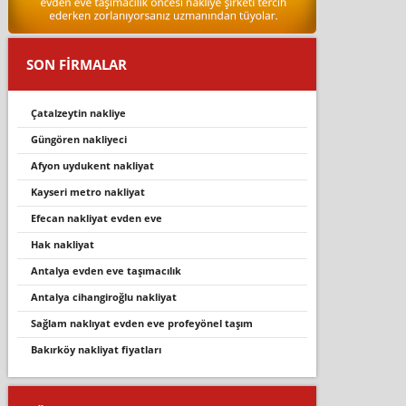
SON FİRMALAR
çatalzeyti̇n nakli̇ye
güngören nakliyeci
afyon uydukent nakliyat
kayseri metro nakliyat
efecan nakliyat evden eve
hak nakliyat
antalya evden eve taşımacılık
antalya cihangiroğlu nakliyat
sağlam nakliyat evden eve profeyönel taşim
bakırköy nakliyat fiyatları