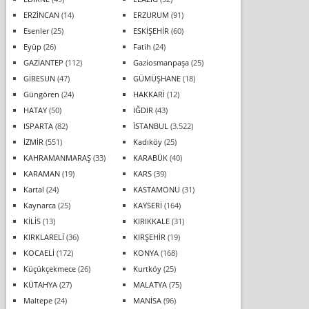
ERZİNCAN
(14)
ERZURUM
(91)
Esenler
(25)
ESKİŞEHİR
(60)
Eyüp
(26)
Fatih
(24)
GAZİANTEP
(112)
Gaziosmanpaşa
(25)
GİRESUN
(47)
GÜMÜŞHANE
(18)
Güngören
(24)
HAKKARİ
(12)
HATAY
(50)
IĞDIR
(43)
ISPARTA
(82)
İSTANBUL
(3.522)
İZMİR
(551)
Kadıköy
(25)
KAHRAMANMARAŞ
(33)
KARABÜK
(40)
KARAMAN
(19)
KARS
(39)
Kartal
(24)
KASTAMONU
(31)
Kaynarca
(25)
KAYSERİ
(164)
KİLİS
(13)
KIRIKKALE
(31)
KIRKLARELİ
(36)
KIRŞEHİR
(19)
KOCAELİ
(172)
KONYA
(168)
Küçükçekmece
(26)
Kurtköy
(25)
KÜTAHYA
(27)
MALATYA
(75)
Maltepe
(24)
MANİSA
(96)