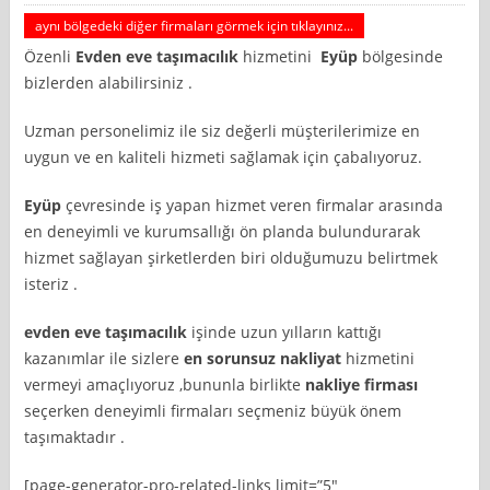
aynı bölgedeki diğer firmaları görmek için tıklayınız...
Özenli
Evden eve taşımacılık
hizmetini
Eyüp
bölgesinde
bizlerden alabilirsiniz .
Uzman personelimiz ile siz değerli müşterilerimize en
uygun ve en kaliteli hizmeti sağlamak için çabalıyoruz.
Eyüp
çevresinde iş yapan hizmet veren firmalar arasında
en deneyimli ve kurumsallığı ön planda bulundurarak
hizmet sağlayan şirketlerden biri olduğumuzu belirtmek
isteriz .
evden eve taşımacılık
işinde uzun yılların kattığı
kazanımlar ile sizlere
en sorunsuz nakliyat
hizmetini
vermeyi amaçlıyoruz ,bununla birlikte
nakliye firması
seçerken deneyimli firmaları seçmeniz büyük önem
taşımaktadır .
[page-generator-pro-related-links limit=”5″