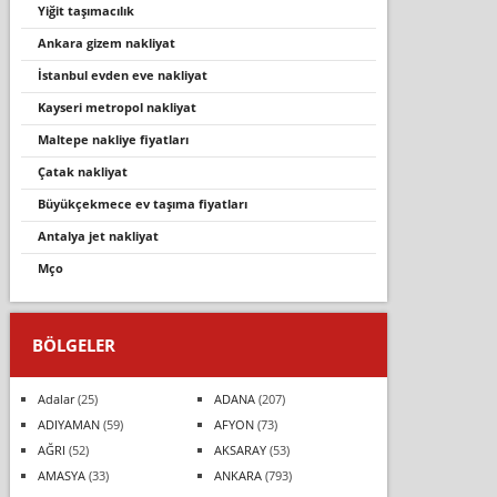
yiğit taşımacılık
ankara gizem nakliyat
i̇stanbul evden eve nakli̇yat
kayseri metropol nakliyat
maltepe nakliye fiyatları
çatak nakli̇yat
büyükçekmece ev taşıma fiyatları
antalya jet nakliyat
mço
BÖLGELER
Adalar
(25)
ADANA
(207)
ADIYAMAN
(59)
AFYON
(73)
AĞRI
(52)
AKSARAY
(53)
AMASYA
(33)
ANKARA
(793)