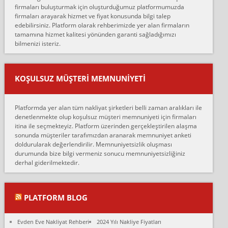
firmaları buluşturmak için oluşturduğumuz platformumuzda
Ahmet:
firmaları arayarak hizmet ve fiyat konusunda bilgi talep
Lüleburgaz güngünes evden eve naklyat eşyalarımı taşımak için
edebilirsiniz. Platform olarak rehberimizde yer alan firmaların
anlaştık sabah eve geldiklerinde de eşyalarımı düzgün şekilde
tamamına hizmet kalitesi yönünden garanti sağladığımızı
sarcaz demelerine r...
bilmenizi isteriz.
mehmet güldü:
Ankara ALİCANLAR NAKLİYAT Tutarsız ve ticari ahlak problemleri
var verdikleri fiyat teklifini arttırdılar. Sonrasında taşıma gününde
KOŞULSUZ MÜŞTERI MEMNUNIYETI
oldukça tutarsı...
Erol:
Platformda yer alan tüm nakliyat şirketleri belli zaman aralıkları ile
Ankara Alicanlar naklyat tel 5465524025. 2600 TL'ye ankaradan
denetlenmekte olup koşulsuz müşteri memnuniyeti için firmaları
Konya ya Alicanlar naklyat la anlaştık bu şahıs evin taşınacağı gün
itina ile seçmekteyiz. Platform üzerinden gerçekleştirilen alaşma
fiyatın mazoto gele...
sonunda müşteriler tarafımızdan aranarak memnuniyet anketi
doldurularak değerlendirilir. Memnuniyetsizlik oluşması
Fatih kokmese:
durumunda bize bilgi vermeniz sonucu memnuniyetsizliğiniz
Diyarbakır dan eşyamı getirtmek için anlaştım sözleşme yaptım.
derhal giderilmektedir.
Son anda fiyat artırdılar.. mecburiyetten tasittim.. bu kişiler ağrılı
Ankara merk...
Ali:
PLATFORM BLOG
İzmir de evim naklyat diye bir firmaya ev taşıttık, çok pişman
olduk. Asansörlü dediler sonra uraya asansör kurulmaz dediler
Evden Eve Nakliyat Rehberi
2024 Yılı Nakliye Fiyatları
fark istediler. ortada asa...