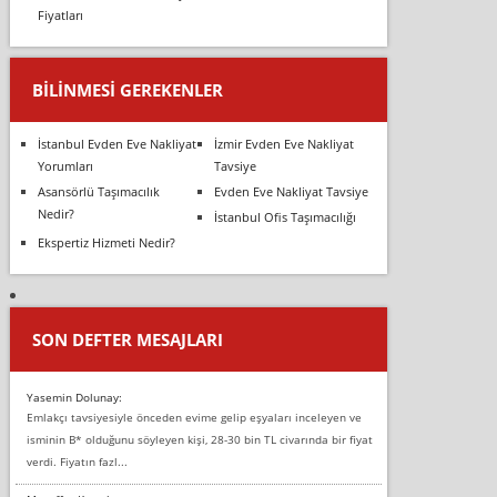
Fiyatları
BILINMESI GEREKENLER
İstanbul Evden Eve Nakliyat
İzmir Evden Eve Nakliyat
Yorumları
Tavsiye
Asansörlü Taşımacılık
Evden Eve Nakliyat Tavsiye
Nedir?
İstanbul Ofis Taşımacılığı
Ekspertiz Hizmeti Nedir?
SON DEFTER MESAJLARI
Yasemin Dolunay:
Emlakçı tavsiyesiyle önceden evime gelip eşyaları inceleyen ve
isminin B* olduğunu söyleyen kişi, 28-30 bin TL civarında bir fiyat
verdi. Fiyatın fazl...