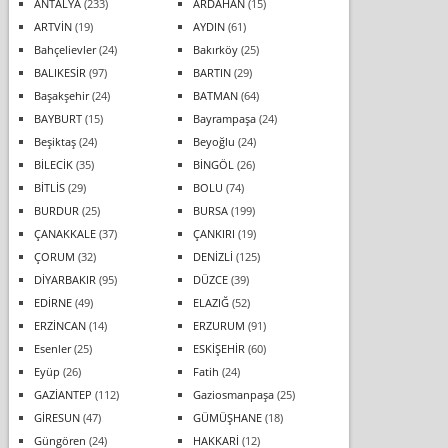
ANTALYA
(233)
ARDAHAN
(15)
ARTVİN
(19)
AYDIN
(61)
Bahçelievler
(24)
Bakırköy
(25)
BALIKESİR
(97)
BARTIN
(29)
Başakşehir
(24)
BATMAN
(64)
BAYBURT
(15)
Bayrampaşa
(24)
Beşiktaş
(24)
Beyoğlu
(24)
BİLECİK
(35)
BİNGÖL
(26)
BİTLİS
(29)
BOLU
(74)
BURDUR
(25)
BURSA
(199)
ÇANAKKALE
(37)
ÇANKIRI
(19)
ÇORUM
(32)
DENİZLİ
(125)
DİYARBAKIR
(95)
DÜZCE
(39)
EDİRNE
(49)
ELAZIĞ
(52)
ERZİNCAN
(14)
ERZURUM
(91)
Esenler
(25)
ESKİŞEHİR
(60)
Eyüp
(26)
Fatih
(24)
GAZİANTEP
(112)
Gaziosmanpaşa
(25)
GİRESUN
(47)
GÜMÜŞHANE
(18)
Güngören
(24)
HAKKARİ
(12)