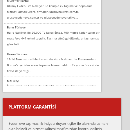
Muzaffer Kartal:
Ulusoy Evden Eve Nakliyat ile komple ev taşıma ve depolama
hizmeti almak üzere, firmanın ulusoynaklyat.com.tr,
ulusoyevdeneve.com.tr ve ulusoyevdenevenaklya...
Banu Türksoy:
Haliç Nakliyat ile 26.000 TL karşılığında, 700 metre kadar yakın bir
mesafeye 4+1 evimi taşıdık. Taşıma günü geldiğinde, anlaşmamıza
göre beli...
Hakan Sönmez:
12-14 Temmuz tarihleri arasında Koza Nakliyat ile Erzurum’dan
Burdur’a şehirler arası taşınma hizmeti aldım. Taşınma öncesinde
firma ile yaptığı...
Mel Alty:
İnova Nakliyat Ankara ile anlaşıldı eşyayı taşıdılar parayı aldılar.
Salon duvarına bir baktım birisi boydan alüminyum renkli bantı
yapıştırm...
PLATFORM GARANTİSİ
Murat:
Merhaba, bu firmayı bir arkadaş tavsiyesi üzerine tercih ettim,
hiçbir sıkıntı yaşanmayacağını ve kendilerinin çok titiz
Evden eve taşımacılık ihtiyacı duyan kişiler ile alanında uzman
çalıştıklarını, müş...
olan belgeli ve hizmet kalitesi tarafımızdan kontrol edilmiş