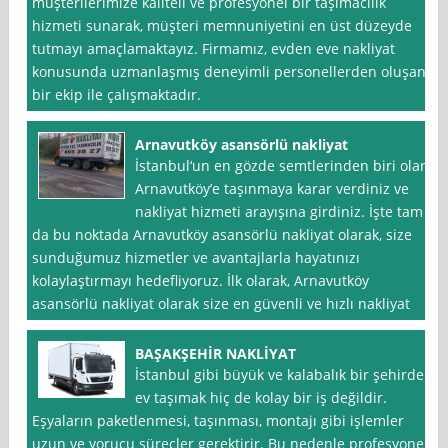
müşterilerimize kaliteli ve profesyonel bir taşımacılık
hizmeti sunarak, müşteri memnuniyetini en üst düzeyde
tutmayı amaçlamaktayız. Firmamız, evden eve nakliyat
konusunda uzmanlaşmış deneyimli personellerden oluşan
bir ekip ile çalışmaktadır.
Arnavutköy asansörlü nakliyat
İstanbul‘un en gözde semtlerinden biri olan
Arnavutköy’e taşınmaya karar verdiniz ve
nakliyat hizmeti arayışına girdiniz. İşte tam
da bu noktada Arnavutköy asansörlü nakliyat olarak, size
sunduğumuz hizmetler ve avantajlarla hayatınızı
kolaylaştırmayı hedefliyoruz. İlk olarak, Arnavutköy
asansörlü nakliyat olarak size en güvenli ve hızlı nakliyat
BAŞAKŞEHİR NAKLİYAT
İstanbul gibi büyük ve kalabalık bir şehirde
ev taşımak hiç de kolay bir iş değildir.
Eşyaların paketlenmesi, taşınması, montajı gibi işlemler
uzun ve yorucu süreçler gerektirir. Bu nedenle profesyonel