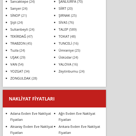
Sancaktepe
(24)
ŞANLIURFA
(70)
Sarıyer
(24)
SİİRT
(20)
SİNOP
(21)
ŞIRNAK
(25)
Şişli
(24)
SİVAS
(76)
Sultanbeyli
(24)
TALEP
(589)
TEKİRDAĞ
(47)
TOKAT
(48)
TRABZON
(45)
TUNCELİ
(16)
Tuzla
(24)
Ümraniye
(25)
UŞAK
(29)
Üsküdar
(24)
VAN
(54)
YALOVA
(16)
YOZGAT
(34)
Zeytinburnu
(24)
ZONGULDAK
(28)
NAKLIYAT FIYATLARI
Adana Evden Eve Nakliyat
Ağrı Evden Eve Nakliyat
Fiyatları
Fiyatları
Aksaray Evden Eve Nakliyat
Ankara Evden Eve Nakliyat
Fiyatları
Fiyatları