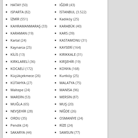
HATAY
(50)
IĞDIR
(43)
ISPARTA
(82)
İSTANBUL
(3.522)
İZMİR
(551)
Kadıköy
(25)
KAHRAMANMARAŞ
(33)
KARABÜK
(40)
KARAMAN
(19)
KARS
(39)
Kartal
(24)
KASTAMONU
(31)
Kaynarca
(25)
KAYSERİ
(164)
KİLİS
(13)
KIRIKKALE
(31)
KIRKLARELİ
(36)
KIRŞEHİR
(19)
KOCAELİ
(172)
KONYA
(168)
Küçükçekmece
(26)
Kurtköy
(25)
KÜTAHYA
(27)
MALATYA
(75)
Maltepe
(24)
MANİSA
(96)
MARDİN
(53)
MERSİN
(87)
MUĞLA
(65)
MUŞ
(20)
NEVŞEHİR
(28)
NİĞDE
(26)
ORDU
(35)
OSMANİYE
(24)
Pendik
(24)
RİZE
(24)
SAKARYA
(44)
SAMSUN
(77)