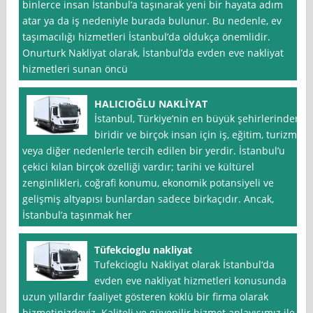
binlerce insan İstanbul’a taşınarak yeni bir hayata adım
atar ya da iş nedeniyle burada bulunur. Bu nedenle, ev
taşımacılığı hizmetleri İstanbul’da oldukça önemlidir.
Onurturk Nakliyat olarak, İstanbul’da evden eve nakliyat
hizmetleri sunan öncü
HALICIOĞLU NAKLİYAT
İstanbul, Türkiye’nin en büyük şehirlerinden
biridir ve birçok insan için iş, eğitim, turizm
veya diğer nedenlerle tercih edilen bir yerdir. İstanbul’u
çekici kılan birçok özelliği vardır; tarihi ve kültürel
zenginlikleri, coğrafi konumu, ekonomik potansiyeli ve
gelişmiş altyapısı bunlardan sadece birkaçıdır. Ancak,
İstanbul’a taşınmak her
Tüfekcioglu nakliyat
Tufekcioglu Nakliyat olarak İstanbul‘da
evden eve nakliyat hizmetleri konusunda
uzun yıllardır faaliyet gösteren köklü bir firma olarak
hizmetinizdeyiz. Kaliteli ve güvenilir hizmet anlayışımız ile