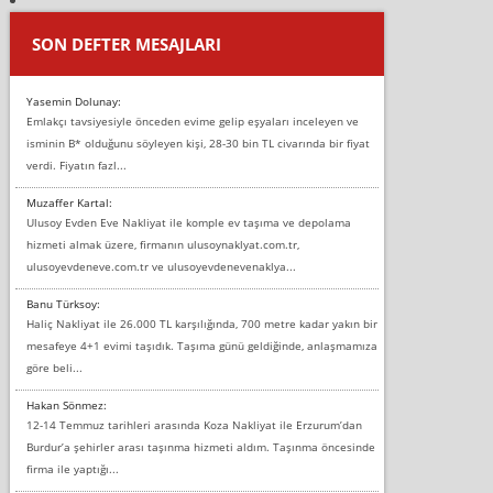
SON DEFTER MESAJLARI
Yasemin Dolunay:
Emlakçı tavsiyesiyle önceden evime gelip eşyaları inceleyen ve
isminin B* olduğunu söyleyen kişi, 28-30 bin TL civarında bir fiyat
verdi. Fiyatın fazl...
Muzaffer Kartal:
Ulusoy Evden Eve Nakliyat ile komple ev taşıma ve depolama
hizmeti almak üzere, firmanın ulusoynaklyat.com.tr,
ulusoyevdeneve.com.tr ve ulusoyevdenevenaklya...
Banu Türksoy:
Haliç Nakliyat ile 26.000 TL karşılığında, 700 metre kadar yakın bir
mesafeye 4+1 evimi taşıdık. Taşıma günü geldiğinde, anlaşmamıza
göre beli...
Hakan Sönmez:
12-14 Temmuz tarihleri arasında Koza Nakliyat ile Erzurum’dan
Burdur’a şehirler arası taşınma hizmeti aldım. Taşınma öncesinde
firma ile yaptığı...