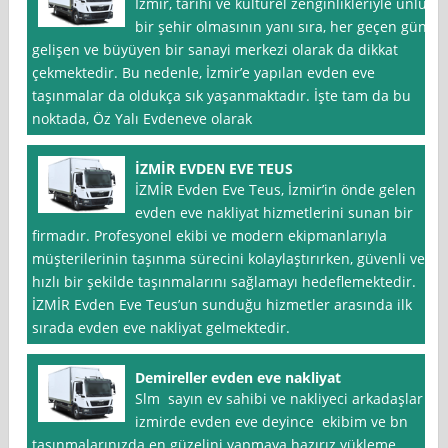
İzmir, tarihi ve kültürel zenginlikleriyle ünlü
bir şehir olmasının yanı sıra, her geçen gün
gelişen ve büyüyen bir sanayi merkezi olarak da dikkat
çekmektedir. Bu nedenle, İzmir’e yapılan evden eve
taşınmalar da oldukça sık yaşanmaktadır. İşte tam da bu
noktada, Öz Yalı Evdeneve olarak
İZMİR EVDEN EVE TEUS
İZMİR Evden Eve Teus, İzmir’in önde gelen
evden eve nakliyat hizmetlerini sunan bir
firmadır. Profesyonel ekibi ve modern ekipmanlarıyla
müşterilerinin taşınma sürecini kolaylaştırırken, güvenli ve
hızlı bir şekilde taşınmalarını sağlamayı hedeflemektedir.
İZMİR Evden Eve Teus’un sunduğu hizmetler arasında ilk
sırada evden eve nakliyat gelmektedir.
Demireller evden eve nakliyat
Slm sayın ev sahibi ve nakliyeci arkadaşlar
izmirde evden eve deyince ekibim ve bn
taşınmalarınızda en güzelini yapmaya hazırız yükleme