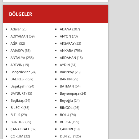
BÖLGELER
Adalar
(25)
ADANA
(207)
ADIYAMAN
(59)
AFYON
(73)
AĞRI
(52)
AKSARAY
(53)
AMASYA
(33)
ANKARA
(793)
ANTALYA
(233)
ARDAHAN
(15)
ARTVİN
(19)
AYDIN
(61)
Bahçelievler
(24)
Bakırköy
(25)
BALIKESİR
(97)
BARTIN
(29)
Başakşehir
(24)
BATMAN
(64)
BAYBURT
(15)
Bayrampaşa
(24)
Beşiktaş
(24)
Beyoğlu
(24)
BİLECİK
(35)
BİNGÖL
(26)
BİTLİS
(29)
BOLU
(74)
BURDUR
(25)
BURSA
(199)
ÇANAKKALE
(37)
ÇANKIRI
(19)
ÇORUM
(32)
DENİZLİ
(125)