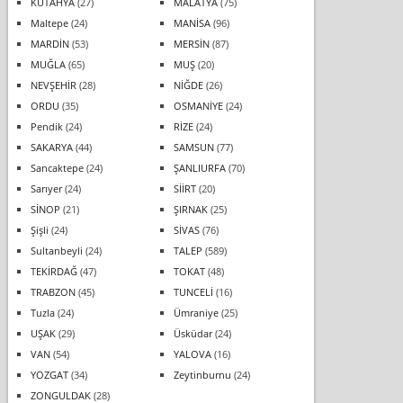
KÜTAHYA
(27)
MALATYA
(75)
Maltepe
(24)
MANİSA
(96)
MARDİN
(53)
MERSİN
(87)
MUĞLA
(65)
MUŞ
(20)
NEVŞEHİR
(28)
NİĞDE
(26)
ORDU
(35)
OSMANİYE
(24)
Pendik
(24)
RİZE
(24)
SAKARYA
(44)
SAMSUN
(77)
Sancaktepe
(24)
ŞANLIURFA
(70)
Sarıyer
(24)
SİİRT
(20)
SİNOP
(21)
ŞIRNAK
(25)
Şişli
(24)
SİVAS
(76)
Sultanbeyli
(24)
TALEP
(589)
TEKİRDAĞ
(47)
TOKAT
(48)
TRABZON
(45)
TUNCELİ
(16)
Tuzla
(24)
Ümraniye
(25)
UŞAK
(29)
Üsküdar
(24)
VAN
(54)
YALOVA
(16)
YOZGAT
(34)
Zeytinburnu
(24)
ZONGULDAK
(28)