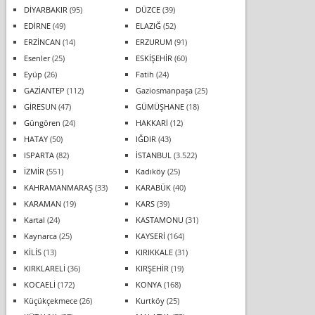
DİYARBAKIR
(95)
DÜZCE
(39)
EDİRNE
(49)
ELAZIĞ
(52)
ERZİNCAN
(14)
ERZURUM
(91)
Esenler
(25)
ESKİŞEHİR
(60)
Eyüp
(26)
Fatih
(24)
GAZİANTEP
(112)
Gaziosmanpaşa
(25)
GİRESUN
(47)
GÜMÜŞHANE
(18)
Güngören
(24)
HAKKARİ
(12)
HATAY
(50)
IĞDIR
(43)
ISPARTA
(82)
İSTANBUL
(3.522)
İZMİR
(551)
Kadıköy
(25)
KAHRAMANMARAŞ
(33)
KARABÜK
(40)
KARAMAN
(19)
KARS
(39)
Kartal
(24)
KASTAMONU
(31)
Kaynarca
(25)
KAYSERİ
(164)
KİLİS
(13)
KIRIKKALE
(31)
KIRKLARELİ
(36)
KIRŞEHİR
(19)
KOCAELİ
(172)
KONYA
(168)
Küçükçekmece
(26)
Kurtköy
(25)