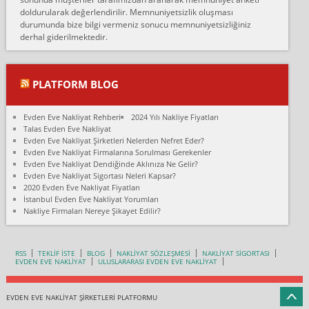
doldurularak değerlendirilir. Memnuniyetsizlik oluşması
Fatih kokmese:
durumunda bize bilgi vermeniz sonucu memnuniyetsizliğiniz
Diyarbakır dan eşyamı getirtmek için anlaştım sözleşme yaptım.
derhal giderilmektedir.
Son anda fiyat artırdılar.. mecburiyetten tasittim.. bu kişiler ağrılı
Ankara merk...
Ali:
PLATFORM BLOG
İzmir de evim naklyat diye bir firmaya ev taşıttık, çok pişman
olduk. Asansörlü dediler sonra uraya asansör kurulmaz dediler
Evden Eve Nakliyat Rehberi
2024 Yılı Nakliye Fiyatları
fark istediler. ortada asa...
Talas Evden Eve Nakliyat
Evden Eve Nakliyat Şirketleri Nelerden Nefret Eder?
Nimet:
Evden Eve Nakliyat Firmalarına Sorulması Gerekenler
Ben 2021 Ağustos ilk haftası Evimi taşıdım yani İstanbul'un bir
Evden Eve Nakliyat Dendiğinde Aklınıza Ne Gelir?
Mahallesi'nden bir başka Mahallesi'ne yani Ümraniye bölgesinde
Evden Eve Nakliyat Sigortası Neleri Kapsar?
oturuyorum önceleri ara...
2020 Evden Eve Nakliyat Fiyatları
İstanbul Evden Eve Nakliyat Yorumları
Nimet Köse:
Nakliye Firmaları Nereye Şikayet Edilir?
Merhaba ben 2021 Ağustos ilk haftası evimi Ümraniye'den Çok
yakın bir bölgeye taşıdım yeni Ümraniye'nin Mahallesi'ne
Hancıoğlu naklyatla taşındım...
RSS
TEKLİF İSTE
BLOG
NAKLİYAT SÖZLEŞMESİ
NAKLİYAT SİGORTASI
EVDEN EVE NAKLİYAT
ULUSLARARASI EVDEN EVE NAKLİYAT
Sevim bal:
Karabükden İzmir'e Karabük kardem naklyat la taşındım bir çok
esyam kaybolmuş.aradigimda çok ilgilenilmedi evi aramanı
EVDEN EVE NAKLİYAT ŞİRKETLERİ PLATFORMU