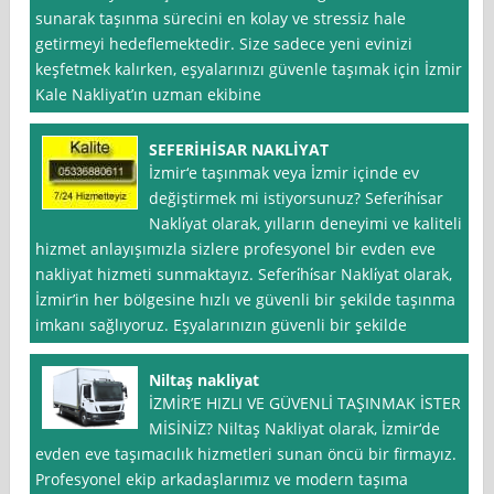
sunarak taşınma sürecini en kolay ve stressiz hale
getirmeyi hedeflemektedir. Size sadece yeni evinizi
keşfetmek kalırken, eşyalarınızı güvenle taşımak için İzmir
Kale Nakliyat’ın uzman ekibine
SEFERİHİSAR NAKLİYAT
İzmir‘e taşınmak veya İzmir içinde ev
değiştirmek mi istiyorsunuz? Seferi̇hi̇sar
Nakli̇yat olarak, yılların deneyimi ve kaliteli
hizmet anlayışımızla sizlere profesyonel bir evden eve
nakliyat hizmeti sunmaktayız. Seferi̇hi̇sar Nakli̇yat olarak,
İzmir’in her bölgesine hızlı ve güvenli bir şekilde taşınma
imkanı sağlıyoruz. Eşyalarınızın güvenli bir şekilde
Niltaş nakliyat
İZMİR’E HIZLI VE GÜVENLİ TAŞINMAK İSTER
MİSİNİZ? Niltaş Nakliyat olarak, İzmir‘de
evden eve taşımacılık hizmetleri sunan öncü bir firmayız.
Profesyonel ekip arkadaşlarımız ve modern taşıma