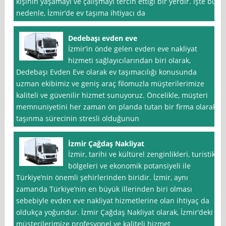
kişinin yaşamayı ve çalışmayı tercih ettiği bir yerdir. İşte bu
nedenle, İzmir’de ev taşıma ihtiyacı da
Dedebaşı evden eve
İzmir’in önde gelen evden eve nakliyat
hizmeti sağlayıcılarından biri olarak,
Dedebaşı Evden Eve olarak ev taşımacılığı konusunda
uzman ekibimiz ve geniş araç filomuzla müşterilerimize
kaliteli ve güvenilir hizmet sunuyoruz. Öncelikle, müşteri
memnuniyetini her zaman ön planda tutan bir firma olarak,
taşınma sürecinin stresli olduğunun
İzmir Çağdaş Nakliyat
İzmir, tarihi ve kültürel zenginlikleri, turistik
bölgeleri ve ekonomik potansiyeli ile
Türkiye’nin önemli şehirlerinden biridir. İzmir, aynı
zamanda Türkiye’nin en büyük illerinden biri olması
sebebiyle evden eve nakliyat hizmetlerine olan ihtiyaç da
oldukça yoğundur. İzmir Çağdaş Nakliyat olarak, İzmir’deki
müşterilerimize profesyonel ve kaliteli hizmet