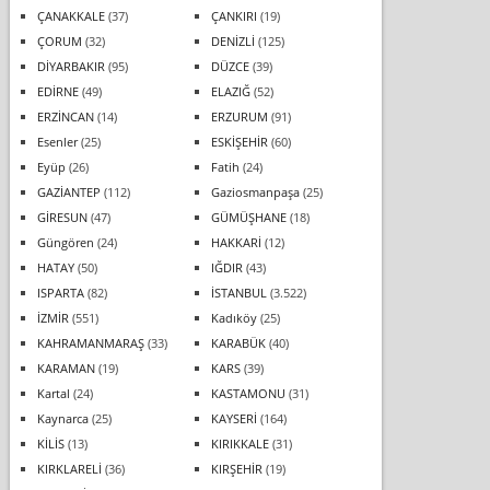
ÇANAKKALE
(37)
ÇANKIRI
(19)
ÇORUM
(32)
DENİZLİ
(125)
DİYARBAKIR
(95)
DÜZCE
(39)
EDİRNE
(49)
ELAZIĞ
(52)
ERZİNCAN
(14)
ERZURUM
(91)
Esenler
(25)
ESKİŞEHİR
(60)
Eyüp
(26)
Fatih
(24)
GAZİANTEP
(112)
Gaziosmanpaşa
(25)
GİRESUN
(47)
GÜMÜŞHANE
(18)
Güngören
(24)
HAKKARİ
(12)
HATAY
(50)
IĞDIR
(43)
ISPARTA
(82)
İSTANBUL
(3.522)
İZMİR
(551)
Kadıköy
(25)
KAHRAMANMARAŞ
(33)
KARABÜK
(40)
KARAMAN
(19)
KARS
(39)
Kartal
(24)
KASTAMONU
(31)
Kaynarca
(25)
KAYSERİ
(164)
KİLİS
(13)
KIRIKKALE
(31)
KIRKLARELİ
(36)
KIRŞEHİR
(19)