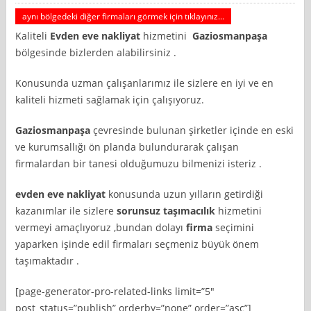
aynı bölgedeki diğer firmaları görmek için tıklayınız...
Kaliteli
Evden eve nakliyat
hizmetini
Gaziosmanpaşa
bölgesinde bizlerden alabilirsiniz .
Konusunda uzman çalışanlarımız ile sizlere en iyi ve en
kaliteli hizmeti sağlamak için çalışıyoruz.
Gaziosmanpaşa
çevresinde bulunan şirketler içinde en eski
ve kurumsallığı ön planda bulundurarak çalışan
firmalardan bir tanesi olduğumuzu bilmenizi isteriz .
evden eve nakliyat
konusunda uzun yılların getirdiği
kazanımlar ile sizlere
sorunsuz taşımacılık
hizmetini
vermeyi amaçlıyoruz ,bundan dolayı
firma
seçimini
yaparken işinde edil firmaları seçmeniz büyük önem
taşımaktadır .
[page-generator-pro-related-links limit=”5″
post_status=”publish” orderby=”none” order=”asc”]