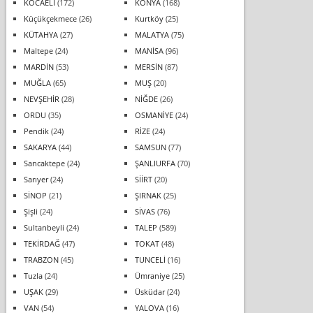
KOCAELİ
(172)
KONYA
(168)
Küçükçekmece
(26)
Kurtköy
(25)
KÜTAHYA
(27)
MALATYA
(75)
Maltepe
(24)
MANİSA
(96)
MARDİN
(53)
MERSİN
(87)
MUĞLA
(65)
MUŞ
(20)
NEVŞEHİR
(28)
NİĞDE
(26)
ORDU
(35)
OSMANİYE
(24)
Pendik
(24)
RİZE
(24)
SAKARYA
(44)
SAMSUN
(77)
Sancaktepe
(24)
ŞANLIURFA
(70)
Sarıyer
(24)
SİİRT
(20)
SİNOP
(21)
ŞIRNAK
(25)
Şişli
(24)
SİVAS
(76)
Sultanbeyli
(24)
TALEP
(589)
TEKİRDAĞ
(47)
TOKAT
(48)
TRABZON
(45)
TUNCELİ
(16)
Tuzla
(24)
Ümraniye
(25)
UŞAK
(29)
Üsküdar
(24)
VAN
(54)
YALOVA
(16)