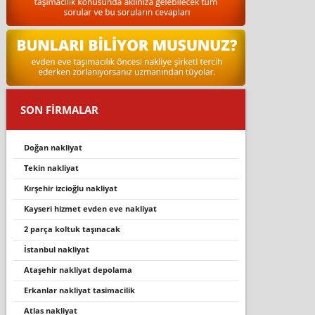
SON FİRMALAR
doğan nakli̇yat
teki̇n nakli̇yat
kırşehir izcioğlu nakliyat
kayseri hizmet evden eve nakliyat
2 parça koltuk taşınacak
i̇stanbul nakli̇yat
ataşehir nakliyat depolama
erkanlar nakliyat tasimacilik
atlas nakliyat