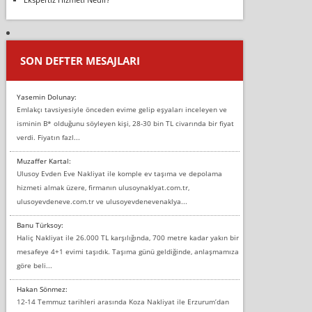
SON DEFTER MESAJLARI
Yasemin Dolunay:
Emlakçı tavsiyesiyle önceden evime gelip eşyaları inceleyen ve
isminin B* olduğunu söyleyen kişi, 28-30 bin TL civarında bir fiyat
verdi. Fiyatın fazl...
Muzaffer Kartal:
Ulusoy Evden Eve Nakliyat ile komple ev taşıma ve depolama
hizmeti almak üzere, firmanın ulusoynaklyat.com.tr,
ulusoyevdeneve.com.tr ve ulusoyevdenevenaklya...
Banu Türksoy:
Haliç Nakliyat ile 26.000 TL karşılığında, 700 metre kadar yakın bir
mesafeye 4+1 evimi taşıdık. Taşıma günü geldiğinde, anlaşmamıza
göre beli...
Hakan Sönmez:
12-14 Temmuz tarihleri arasında Koza Nakliyat ile Erzurum’dan