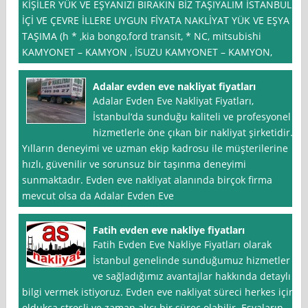
KİŞİLER YÜK VE EŞYANIZI BIRAKIN BİZ TAŞIYALIM İSTANBUL
İÇİ VE ÇEVRE İLLERE UYGUN FİYATA NAKLİYAT YÜK VE EŞYA
TAŞIMA (h * ,kia bongo,ford transit, * NC, mitsubishi
KAMYONET – KAMYON , İSUZU KAMYONET – KAMYON,
Adalar evden eve nakliyat fiyatları
Adalar Evden Eve Nakliyat Fiyatları,
İstanbul‘da sunduğu kaliteli ve profesyonel
hizmetlerle öne çıkan bir nakliyat şirketidir.
Yılların deneyimi ve uzman ekip kadrosu ile müşterilerine
hızlı, güvenilir ve sorunsuz bir taşınma deneyimi
sunmaktadır. Evden eve nakliyat alanında birçok firma
mevcut olsa da Adalar Evden Eve
Fatih evden eve nakliye fiyatları
Fatih Evden Eve Nakliye Fiyatları olarak
İstanbul genelinde sunduğumuz hizmetler
ve sağladığımız avantajlar hakkında detaylı
bilgi vermek istiyoruz. Evden eve nakliyat süreci herkes için
oldukça stresli ve zaman alıcı bir süreç olabilir. Eşyaların