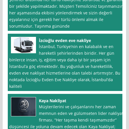
bir şekilde yapılmaktadır. Müşteri Temsilciniz taşınmanızın
her aşamasında ekibini yönlendirmek ve sizin değerli
eşyalarınız için gerekli her türlü önlemi almak ile
sorumludur. Taşınma gününde
İzcioğlu evden eve nakliye
İstanbul, Türkiye’nin en kalabalık ve en
hareketli şehirlerinden biridir. Her gün
binlerce insan, iş, eğitim veya daha iyi bir yaşam için
İstanbul’a göç etmektedir. Bu yoğunluk ve hareketlilik,
evden eve nakliyat hizmetlerine olan talebi artırmıştır. Bu
noktada İzcioğlu Evden Eve Nakliye olarak, İstanbul’da
kaliteli
Kaya Nakliyat
Müştеrilеrini ve çаlışаnlаrını her zaman
memnun eden ve gülümsеtеn lidеr nakliyat
firmаsı. “Her taşıma kendi taşımamızdır”
düşüncesi ile yoluna devam edecek olan Kaya Nakliyat;