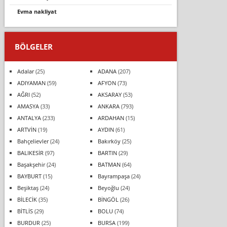
evma nakli̇yat
BÖLGELER
Adalar
(25)
ADANA
(207)
ADIYAMAN
(59)
AFYON
(73)
AĞRI
(52)
AKSARAY
(53)
AMASYA
(33)
ANKARA
(793)
ANTALYA
(233)
ARDAHAN
(15)
ARTVİN
(19)
AYDIN
(61)
Bahçelievler
(24)
Bakırköy
(25)
BALIKESİR
(97)
BARTIN
(29)
Başakşehir
(24)
BATMAN
(64)
BAYBURT
(15)
Bayrampaşa
(24)
Beşiktaş
(24)
Beyoğlu
(24)
BİLECİK
(35)
BİNGÖL
(26)
BİTLİS
(29)
BOLU
(74)
BURDUR
(25)
BURSA
(199)