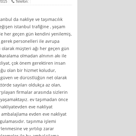
 2015
Telefon:
tanbul da nakliye ve taşımacılık
eğişen istanbul trafiğine , yaşam
 de her geçen gün kendini yenilemiş,
 gerek personelleri ile avrupa
ı olarak müşteri ağı her geçen gün
karalama olmadan alnının akı ile
liyat, çok önem gerektiren insan
uğu olan bir hizmet koludur,
ı güven ve dürüstlüğün net olarak
örde sayıları oldukça az olan,
rşılayan firmalar arasında sizlerin
 yaşamaktayız. ev taşımadan önce
nakliyatevden eve nakliyat
ya ambalajlama evden eve nakliyat
ygulamasıdır. taşınma işlemi
rlenmesine ve yırtılıp zarar
lzemeler ile bu ambalajlama