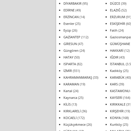
DİYARBAKIR
(95)
DÜZCE
(39)
EDİRNE
(49)
ELAZIĞ
(52)
ERZİNCAN
(14)
ERZURUM
(91
Esenler
(25)
ESKİŞEHİR
(60
Eyüp
(26)
Fatih
(24)
GAZİANTEP
(112)
Gaziosmanpa
GİRESUN
(47)
GÜMÜŞHANE
Güngören
(24)
HAKKARİ
(12)
HATAY
(50)
IĞDIR
(43)
ISPARTA
(82)
İSTANBUL
(3.5
İZMİR
(551)
Kadıköy
(25)
KAHRAMANMARAŞ
(33)
KARABÜK
(40)
KARAMAN
(19)
KARS
(39)
Kartal
(24)
KASTAMONU
Kaynarca
(25)
KAYSERİ
(164)
KİLİS
(13)
KIRIKKALE
(31
KIRKLARELİ
(36)
KIRŞEHİR
(19)
KOCAELİ
(172)
KONYA
(168)
Küçükçekmece
(26)
Kurtköy
(25)