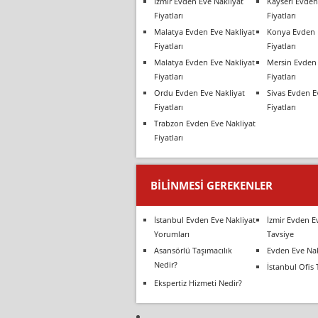
İzmir Evden Eve Nakliyat
Kayseri Evden
Fiyatları
Fiyatları
Malatya Evden Eve Nakliyat
Konya Evden 
Fiyatları
Fiyatları
Malatya Evden Eve Nakliyat
Mersin Evden 
Fiyatları
Fiyatları
Ordu Evden Eve Nakliyat
Sivas Evden E
Fiyatları
Fiyatları
Trabzon Evden Eve Nakliyat
Fiyatları
BILINMESI GEREKENLER
İstanbul Evden Eve Nakliyat
İzmir Evden E
Yorumları
Tavsiye
Asansörlü Taşımacılık
Evden Eve Nak
Nedir?
İstanbul Ofis 
Ekspertiz Hizmeti Nedir?