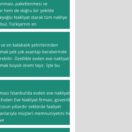
şınması, paketlenmesi ve
ır hem de doğru bir şekilde
eyoğlu Nakliyat olarak tüm nakliye
nbul, Türkiye’nin en
 ve en kalabalık şehirlerinden
amak pek çok avantajı beraberinde
rebilir. Özellikle evden eve nakliyat
almak büyük önem taşır. İşte bu
rması İstanbul’da evden eve nakliyat
 Evden Eve Nakliyat firması, güvenilir
 Uzun yıllardır sektörde faaliyet
manlarıyla müşteri memnuniyetini her
ve