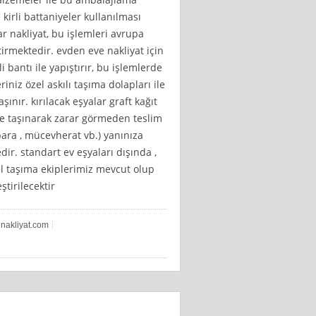
 kirli battaniyeler kullanılması
r nakliyat, bu işlemleri avrupa
irmektedir. evden eve nakliyat için
i bantı ile yapıştırır, bu işlemlerde
riniz özel askılı taşıma dolapları ile
nır. kırılacak eşyalar graft kağıt
 ile taşınarak zarar görmeden teslim
( para , mücevherat vb.) yanınıza
ir. standart ev eşyaları dışında ,
zel taşıma ekiplerimiz mevcut olup
tirilecektir
enakliyat.com