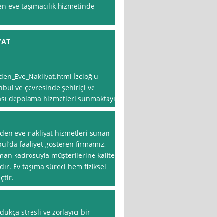
den eve taşımacılık hizmetinde
YAT
en_Eve_Nakliyat.html İzcioğlu
anbul ve çevresinde şehiriçi ve
şyası depolama hizmetleri sunmaktayız
vden eve nakliyat hizmetleri sunan
bul‘da faaliyet gösteren firmamız,
man kadrosuyla müşterilerine kaliteli
ır. Ev taşıma süreci hem fiziksel
çtir.
dukça stresli ve zorlayıcı bir