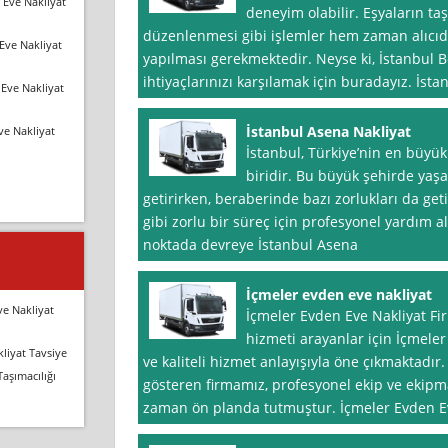
 Eve Nakliyat
deneyim olabilir. Eşyaların ta
düzenlenmesi gibi işlemler hem zaman alıcıd
Eve Nakliyat
yapılması gerekmektedir. Neyse ki, İstanbul B
ihtiyaçlarınızı karşılamak için buradayız. İsta
Eve Nakliyat
İstanbul Asena Nakliyat
ve Nakliyat
İstanbul, Türkiye’nin en büyük
biridir. Bu büyük şehirde yaş
getirirken, beraberinde bazı zorlukları da geti
gibi zorlu bir süreç için profesyonel yardım 
noktada devreye İstanbul Asena
İçmeler evden eve nakliyat
ve Nakliyat
İçmeler Evden Eve Nakliyat Fi
hizmeti arayanlar için İçmeler
liyat Tavsiye
ve kaliteli hizmet anlayışıyla öne çıkmaktadır.
Taşımacılığı
gösteren firmamız, profesyonel ekip ve ekip
zaman ön planda tutmuştur. İçmeler Evden E