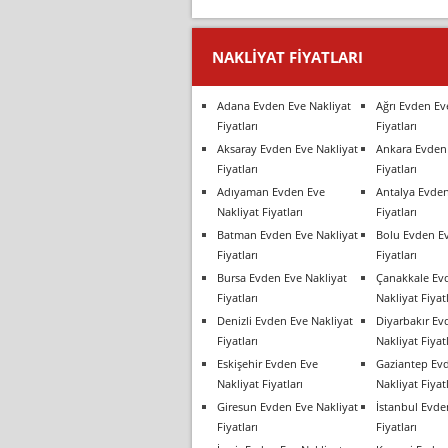
NAKLIYAT FIYATLARI
Adana Evden Eve Nakliyat
Ağrı Evden Ev
Fiyatları
Fiyatları
Aksaray Evden Eve Nakliyat
Ankara Evden 
Fiyatları
Fiyatları
Adıyaman Evden Eve
Antalya Evden
Nakliyat Fiyatları
Fiyatları
Batman Evden Eve Nakliyat
Bolu Evden Ev
Fiyatları
Fiyatları
Bursa Evden Eve Nakliyat
Çanakkale Ev
Fiyatları
Nakliyat Fiyatl
Denizli Evden Eve Nakliyat
Diyarbakır Ev
Fiyatları
Nakliyat Fiyatl
Eskişehir Evden Eve
Gaziantep Ev
Nakliyat Fiyatları
Nakliyat Fiyatl
Giresun Evden Eve Nakliyat
İstanbul Evde
Fiyatları
Fiyatları