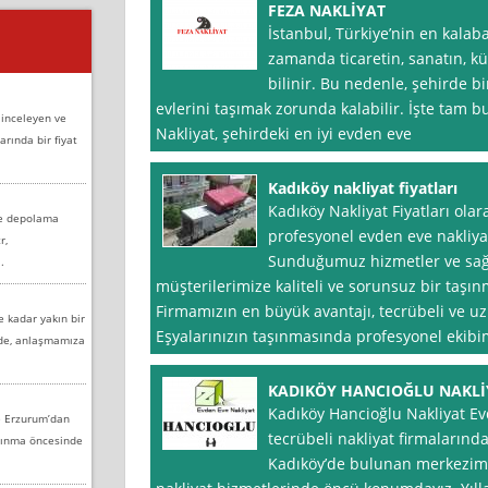
FEZA NAKLİYAT
İstanbul, Türkiye’nin en kalaba
zamanda ticaretin, sanatın, k
bilinir. Bu nedenle, şehirde bi
evlerini taşımak zorunda kalabilir. İşte tam 
 inceleyen ve
Nakliyat, şehirdeki en iyi evden eve
arında bir fiyat
Kadıköy nakliyat fiyatları
Kadıköy Nakliyat Fiyatları ola
ve depolama
profesyonel evden eve nakliya
r,
Sunduğumuz hizmetler ve sağl
.
müşterilerimize kaliteli ve sorunsuz bir taş
Firmamızın en büyük avantajı, tecrübeli ve 
e kadar yakın bir
Eşyalarınızın taşınmasında profesyonel ekibi
nde, anlaşmamıza
KADIKÖY HANCIOĞLU NAKLİ
Kadıköy Hancioğlu Nakliyat Ev
e Erzurum’dan
tecrübeli nakliyat firmalarınd
aşınma öncesinde
Kadıköy’de bulunan merkezimi