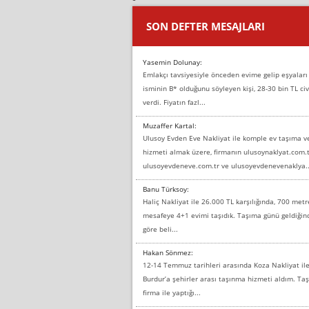
SON DEFTER MESAJLARI
Yasemin Dolunay:
Emlakçı tavsiyesiyle önceden evime gelip eşyaları
isminin B* olduğunu söyleyen kişi, 28-30 bin TL civ
verdi. Fiyatın fazl...
Muzaffer Kartal:
Ulusoy Evden Eve Nakliyat ile komple ev taşıma 
hizmeti almak üzere, firmanın ulusoynaklyat.com.t
ulusoyevdeneve.com.tr ve ulusoyevdenevenaklya..
Banu Türksoy:
Haliç Nakliyat ile 26.000 TL karşılığında, 700 metr
mesafeye 4+1 evimi taşıdık. Taşıma günü geldiği
göre beli...
Hakan Sönmez:
12-14 Temmuz tarihleri arasında Koza Nakliyat il
Burdur’a şehirler arası taşınma hizmeti aldım. T
firma ile yaptığı...