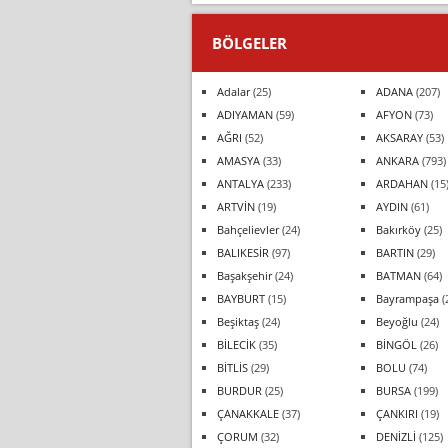
BÖLGELER
Adalar
(25)
ADANA
(207)
ADIYAMAN
(59)
AFYON
(73)
AĞRI
(52)
AKSARAY
(53)
AMASYA
(33)
ANKARA
(793)
ANTALYA
(233)
ARDAHAN
(15
ARTVİN
(19)
AYDIN
(61)
Bahçelievler
(24)
Bakırköy
(25)
BALIKESİR
(97)
BARTIN
(29)
Başakşehir
(24)
BATMAN
(64)
BAYBURT
(15)
Bayrampaşa
(
Beşiktaş
(24)
Beyoğlu
(24)
BİLECİK
(35)
BİNGÖL
(26)
BİTLİS
(29)
BOLU
(74)
BURDUR
(25)
BURSA
(199)
ÇANAKKALE
(37)
ÇANKIRI
(19)
ÇORUM
(32)
DENİZLİ
(125)