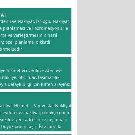
YAT
den Eve Nakliyat, İzcioğlu Nakliyat *
nma planlaması ve koordinasyonu ile
ıma ve yerleştirmesinin nasıl
; özel planlama, dikkatli
tirmektedir.
ye hizmetleri verilir, evden eve
 nakliye, ofis, fuar, taşımacılık,
iz detaylı bilgi için lütfen arayınız…
akliyat Hizmeti – Vip Vuslat Nakliyat
e evden eve nakliyat, oldukça önemli
r şekilde yeni adresinize taşınması
ız büyük önem taşır. İşte tam da