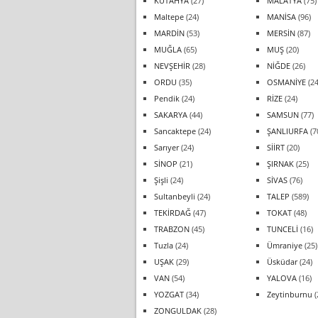
KÜTAHYA
(27)
MALATYA
(75)
Maltepe
(24)
MANİSA
(96)
MARDİN
(53)
MERSİN
(87)
MUĞLA
(65)
MUŞ
(20)
NEVŞEHİR
(28)
NİĞDE
(26)
ORDU
(35)
OSMANİYE
(24
Pendik
(24)
RİZE
(24)
SAKARYA
(44)
SAMSUN
(77)
Sancaktepe
(24)
ŞANLIURFA
(7
Sarıyer
(24)
SİİRT
(20)
SİNOP
(21)
ŞIRNAK
(25)
Şişli
(24)
SİVAS
(76)
Sultanbeyli
(24)
TALEP
(589)
TEKİRDAĞ
(47)
TOKAT
(48)
TRABZON
(45)
TUNCELİ
(16)
Tuzla
(24)
Ümraniye
(25)
UŞAK
(29)
Üsküdar
(24)
VAN
(54)
YALOVA
(16)
YOZGAT
(34)
Zeytinburnu
(
ZONGULDAK
(28)