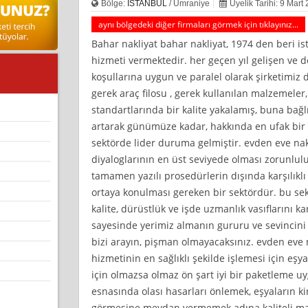
Bölge:
İSTANBUL
/ Ümraniye
Üyelik Tarihi: 9 Mart
aynı bölgedeki diğer firmaları görmek için tıklayınız...
Bahar nakliyat bahar nakliyat, 1974 den beri is
hizmeti vermektedir. her geçen yıl gelişen ve d
koşullarına uygun ve paralel olarak şirketimiz
gerek araç filosu , gerek kullanılan malzemeler,
standartlarında bir kalite yakalamış, buna bağl
artarak günümüze kadar, hakkında en ufak bir 
sektörde lider duruma gelmiştir. evden eve nak
diyaloglarının en üst seviyede olması zorunlul
tamamen yazılı prosedürlerin dışında karşılıkl
ortaya konulması gereken bir sektördür. bu sekt
kalite, dürüstlük ve işde uzmanlık vasıflarını ka
sayesinde yerimiz almanın gururu ve sevincini
bizi arayın, pişman olmayacaksınız. evden eve 
hizmetinin en sağlıklı şekilde işlemesi için eş
için olmazsa olmaz ön şart iyi bir paketleme u
esnasında olası hasarları önlemek, eşyaların ki
görmesine meydan vermemek adına kaliteli ma