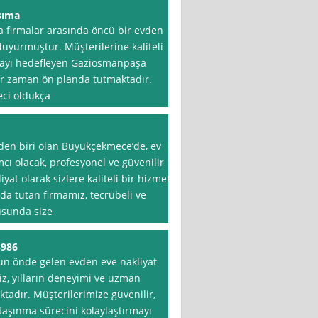
şıma
 firmalar arasında öncü bir evden
 duyurmuştur. Müşterilerine kaliteli
nmayı hedefleyen Gaziosmanpaşa
r zaman ön planda tutmaktadır.
eci oldukça
nden biri olan Büyükçekmece’de, ev
cı olacak, profesyonel ve güvenilir
at olarak sizlere kaliteli bir hizmet
a tutan firmamız, tecrübeli ve
usunda size
3986
‘un önde gelen evden eve nakliyat
miz, yılların deneyimi ve uzman
tadır. Müşterilerimize güvenilir,
 taşınma sürecini kolaylaştırmayı