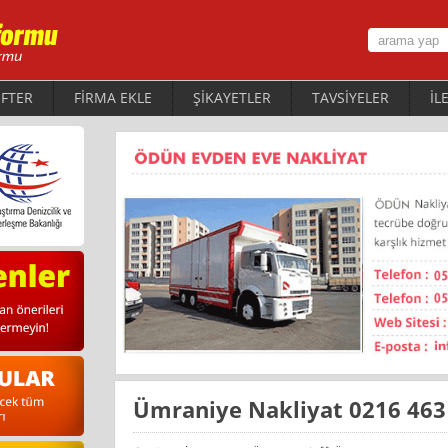
FTER
FİRMA EKLE
ŞİKAYETLER
TAVSİYELER
İL
Ümraniye Nakliyat 0216 463