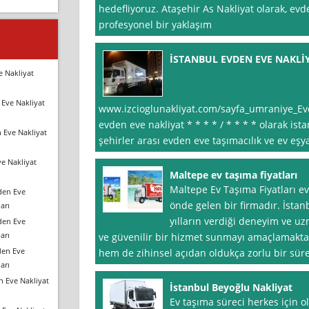
hedefliyoruz. Ataşehir As Nakliyat olarak, ev
profesyonel bir yaklaşım
İSTANBUL EVDEN EVE NAKLİ
e Nakliyat
Eve Nakliyat
www.izcioglunakliyat.com/sayfa_umraniye_Evd
evden eve nakliyat * * * * / * * * * olarak ist
 Eve Nakliyat
şehirler arası evden eve taşımacılık ve ev e
e Nakliyat
Maltepe ev taşıma fiyatları
Maltepe Ev Taşıma Fiyatları e
den Eve
önde gelen bir firmadır. İstan
arı
yılların verdiği deneyim ve uz
den Eve
arı
ve güvenilir bir hizmet sunmayı amaçlamaktad
den Eve
hem de zihinsel açıdan oldukça zorlu bir süre
arı
n Eve Nakliyat
İstanbul Beyoğlu Nakliyat
Ev taşıma süreci herkes için ol