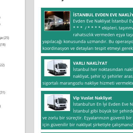
İSTANBUL EVDEN EVE NAKLİ
)
Evden Eve Nakliyat İstanbul Ev
)
* * * / * * * * ekipleri, taşı
rahatsızlık vermeden eşya taş
şa
(25)
yapılacağı konusunda uzmandır. Bu operasyon
(18)
koordinasyon ve detayları tespit etmeyi gerek
VARLI NAKLİYAT
22)
İstanbul her noktasından nakli
nakliyat, şehir içi şehirler arası
sigortalı marangozlu nakliye hizmeti vermektey
(31)
Vip Vuslat Nakliyat
İstanbul‘un En İyi Evden Eve N
)
İstanbul gibi büyük bir şehird
ve zorlu bir süreçtir. Eşyalarınızın güvenli bi
için güvenilir bir nakliyat şirketiyle çalışman