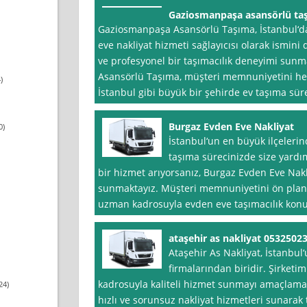
Gaziosmanpaşa asansörlü ta
Gaziosmanpaşa Asansörlü Taşıma, İstanbul‘da
eve nakliyat hizmeti sağlayıcısı olarak ismini
ve profesyonel bir taşımacılık deneyimi su
Asansörlü Taşıma, müşteri memnuniyetini he
)
İstanbul gibi büyük bir şehirde ev taşıma sür
Burgaz Evden Eve Nakliyat
0)
İstanbul‘un en büyük ilçeleri
taşıma sürecinizde size yardım
bir hizmet arıyorsanız, Burgaz Evden Eve Nakliy
sunmaktayız. Müşteri memnuniyetini ön pland
uzman kadrosuyla evden eve taşımacılık kon
ataşehir as nakliyat 0532502
Ataşehir As Nakliyat, İstanbul
firmalarından biridir. Şirketi
kadrosuyla kaliteli hizmet sunmayı amaçlamak
24)
hızlı ve sorunsuz nakliyat hizmetleri sunarak