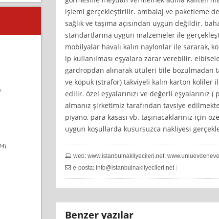
işlemi gerçekleştirilir. ambalaj ve paketleme de
sağlık ve taşıma açısından uygun değildir. baha
standartlarına uygun malzemeler ile gerçekleşt
mobilyalar havalı kalın naylonlar ile sararak, kol
ip kullanılması eşyalara zarar verebilir. elbisele
gardropdan alınarak ütüleri bile bozulmadan taşı
ve köpük (strafor) takviyeli kalın karton koliler
)
edilir. özel eşyalarınızı ve değerli eşyalarınız 
almanız şirketimiz tarafından tavsiye edilmekted
piyano, para kasası vb. taşınacaklarınız için ö
uygun koşullarda kusursuzca nakliyesi gerçekleş
24)
web: www.istanbulnakliyecileri.net, www.unluevdenev
e-posta:
info@istanbulnakliyecileri.net
Benzer yazılar