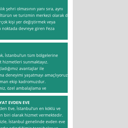
lık şehri olmasının yanı sıra, aynı
ültürün ve turizmin merkezi olarak da
rçok kişi yer değiştirmek veya
bu noktada devreye giren Feza
rak, İstanbul‘un tüm bölgelerine
t hizmetleri sunmaktayız.
adığımız avantajlar ile
ınma deneyimi yaşatmayı amaçlıyoruz.
uzman ekip kadromuzdur.
miz, özel ambalajlama ve
YAT EVDEN EVE
den Eve, İstanbul‘un en köklü ve
an biri olarak hizmet vermektedir.
zle, İstanbul genelinde evden eve