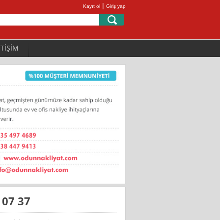
|
Kayıt ol
Giriş yap
ETİŞİM
 07 37