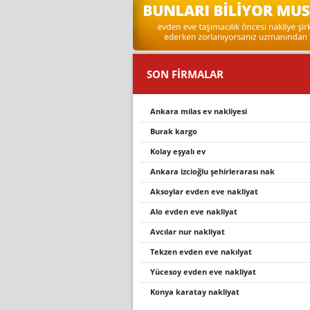
SON FİRMALAR
ankara milas ev nakliyesi
burak kargo
kolay eşyalı ev
ankara izcioğlu şehirlerarası nak
aksoylar evden eve nakliyat
alo evden eve nakliyat
avcilar nur nakli̇yat
tekzen evden eve nakilyat
yücesoy evden eve nakliyat
konya karatay nakliyat