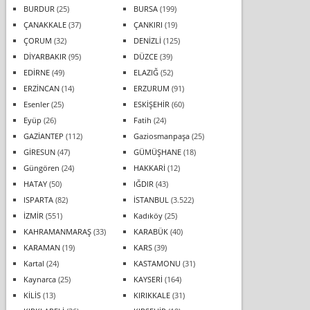
BURDUR
(25)
BURSA
(199)
ÇANAKKALE
(37)
ÇANKIRI
(19)
ÇORUM
(32)
DENİZLİ
(125)
DİYARBAKIR
(95)
DÜZCE
(39)
EDİRNE
(49)
ELAZIĞ
(52)
ERZİNCAN
(14)
ERZURUM
(91)
Esenler
(25)
ESKİŞEHİR
(60)
Eyüp
(26)
Fatih
(24)
GAZİANTEP
(112)
Gaziosmanpaşa
(25)
GİRESUN
(47)
GÜMÜŞHANE
(18)
Güngören
(24)
HAKKARİ
(12)
HATAY
(50)
IĞDIR
(43)
ISPARTA
(82)
İSTANBUL
(3.522)
İZMİR
(551)
Kadıköy
(25)
KAHRAMANMARAŞ
(33)
KARABÜK
(40)
KARAMAN
(19)
KARS
(39)
Kartal
(24)
KASTAMONU
(31)
Kaynarca
(25)
KAYSERİ
(164)
KİLİS
(13)
KIRIKKALE
(31)