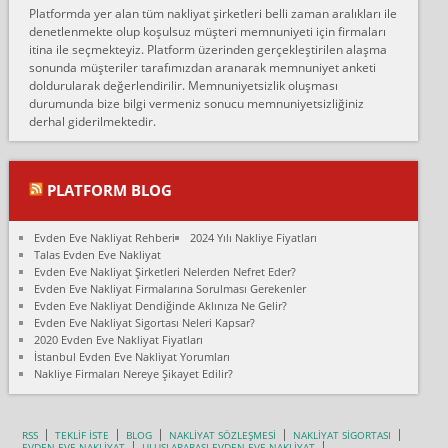
Platformda yer alan tüm nakliyat şirketleri belli zaman aralıkları ile
Ankara Alicanlar naklyat tel 5465524025. 2600 TL'ye ankaradan
denetlenmekte olup koşulsuz müşteri memnuniyeti için firmaları
Konya ya Alicanlar naklyat la anlaştık bu şahıs evin taşınacağı gün
itina ile seçmekteyiz. Platform üzerinden gerçekleştirilen alaşma
fiyatın mazoto gele...
sonunda müşteriler tarafımızdan aranarak memnuniyet anketi
doldurularak değerlendirilir. Memnuniyetsizlik oluşması
Fatih kokmese:
durumunda bize bilgi vermeniz sonucu memnuniyetsizliğiniz
Diyarbakır dan eşyamı getirtmek için anlaştım sözleşme yaptım.
derhal giderilmektedir.
Son anda fiyat artırdılar.. mecburiyetten tasittim.. bu kişiler ağrılı
Ankara merk...
Ali:
PLATFORM BLOG
İzmir de evim naklyat diye bir firmaya ev taşıttık, çok pişman
olduk. Asansörlü dediler sonra uraya asansör kurulmaz dediler
Evden Eve Nakliyat Rehberi
2024 Yılı Nakliye Fiyatları
fark istediler. ortada asa...
Talas Evden Eve Nakliyat
Evden Eve Nakliyat Şirketleri Nelerden Nefret Eder?
Nimet:
Evden Eve Nakliyat Firmalarına Sorulması Gerekenler
Ben 2021 Ağustos ilk haftası Evimi taşıdım yani İstanbul'un bir
Evden Eve Nakliyat Dendiğinde Aklınıza Ne Gelir?
Mahallesi'nden bir başka Mahallesi'ne yani Ümraniye bölgesinde
Evden Eve Nakliyat Sigortası Neleri Kapsar?
oturuyorum önceleri ara...
2020 Evden Eve Nakliyat Fiyatları
İstanbul Evden Eve Nakliyat Yorumları
Nimet Köse:
Nakliye Firmaları Nereye Şikayet Edilir?
Merhaba ben 2021 Ağustos ilk haftası evimi Ümraniye'den Çok
yakın bir bölgeye taşıdım yeni Ümraniye'nin Mahallesi'ne
Hancıoğlu naklyatla taşındım...
RSS
TEKLİF İSTE
BLOG
NAKLİYAT SÖZLEŞMESİ
NAKLİYAT SİGORTASI
EVDEN EVE NAKLİYAT
ULUSLARARASI EVDEN EVE NAKLİYAT