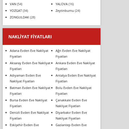
VAN
(54)
YALOVA
(16)
YOZGAT
(34)
Zeytinburnu
(24)
ZONGULDAK
(28)
NAKLIYAT FIYATLARI
Adana Evden Eve Nakliyat
Ağrı Evden Eve Nakliyat
Fiyatları
Fiyatları
Aksaray Evden Eve Nakliyat
Ankara Evden Eve Nakliyat
Fiyatları
Fiyatları
Adıyaman Evden Eve
Antalya Evden Eve Nakliyat
Nakliyat Fiyatları
Fiyatları
Batman Evden Eve Nakliyat
Bolu Evden Eve Nakliyat
Fiyatları
Fiyatları
Bursa Evden Eve Nakliyat
Çanakkale Evden Eve
Fiyatları
Nakliyat Fiyatları
Denizli Evden Eve Nakliyat
Diyarbakır Evden Eve
Fiyatları
Nakliyat Fiyatları
Eskişehir Evden Eve
Gaziantep Evden Eve