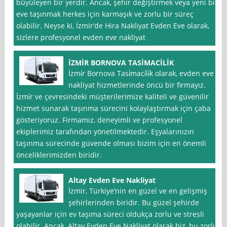
büyüleyen bir yerdir. Ancak, şehir değiştirmek veya yeni bir
eve taşınmak herkes için karmaşık ve zorlu bir süreç
olabilir. Neyse ki, İzmir’de Hira Nakliyat Evden Eve olarak,
sizlere profesyonel evden eve nakliyat
İZMİR BORNOVA TASİMACİLİK
İzmi̇r Bornova Tasi̇maci̇li̇k olarak, evden eve
nakliyat hizmetlerinde öncü bir firmayız.
İzmi̇r ve çevresindeki müşterilerimize kaliteli ve güvenilir
hizmet sunarak taşınma sürecini kolaylaştırmak için çaba
gösteriyoruz. Firmamız, deneyimli ve profesyonel
ekiplerimiz tarafından yönetilmektedir. Eşyalarınızın
taşınma sürecinde güvende olması bizim için en önemli
önceliklerimizden biridir.
Altay Evden Eve Nakliyat
İzmir, Türkiye’nin en güzel ve en gelişmiş
şehirlerinden biridir. Bu güzel şehirde
yaşayanlar için ev taşıma süreci oldukça zorlu ve stresli
olabilir. Ancak, Altay Evden Eve Nakliyat olarak biz, bu zorlu