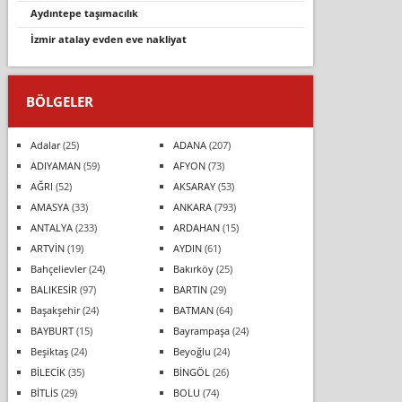
aydintepe taşimacilik
i̇zmir atalay evden eve nakliyat
BÖLGELER
Adalar
(25)
ADANA
(207)
ADIYAMAN
(59)
AFYON
(73)
AĞRI
(52)
AKSARAY
(53)
AMASYA
(33)
ANKARA
(793)
ANTALYA
(233)
ARDAHAN
(15)
ARTVİN
(19)
AYDIN
(61)
Bahçelievler
(24)
Bakırköy
(25)
BALIKESİR
(97)
BARTIN
(29)
Başakşehir
(24)
BATMAN
(64)
BAYBURT
(15)
Bayrampaşa
(24)
Beşiktaş
(24)
Beyoğlu
(24)
BİLECİK
(35)
BİNGÖL
(26)
BİTLİS
(29)
BOLU
(74)