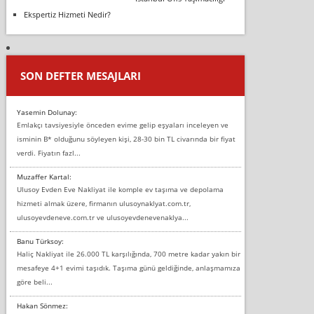
Ekspertiz Hizmeti Nedir?
SON DEFTER MESAJLARI
Yasemin Dolunay:
Emlakçı tavsiyesiyle önceden evime gelip eşyaları inceleyen ve
isminin B* olduğunu söyleyen kişi, 28-30 bin TL civarında bir fiyat
verdi. Fiyatın fazl...
Muzaffer Kartal:
Ulusoy Evden Eve Nakliyat ile komple ev taşıma ve depolama
hizmeti almak üzere, firmanın ulusoynaklyat.com.tr,
ulusoyevdeneve.com.tr ve ulusoyevdenevenaklya...
Banu Türksoy:
Haliç Nakliyat ile 26.000 TL karşılığında, 700 metre kadar yakın bir
mesafeye 4+1 evimi taşıdık. Taşıma günü geldiğinde, anlaşmamıza
göre beli...
Hakan Sönmez: