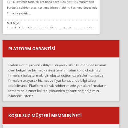
12-14 Temmuz tarihleri arasında Koza Nakliyat ile Erzurum’dan
Burdur’a şehirler arası taşınma hizmeti aldım. Taşınma öncesinde
firma ile yaptığı...
Mel Alty:
İnova Nakliyat Ankara ile anlaşıldı eşyayı taşıdılar parayı aldılar.
Salon duvarına bir baktım birisi boydan alüminyum renkli bantı
yapıştırm...
PLATFORM GARANTİSİ
Murat:
Merhaba, bu firmayı bir arkadaş tavsiyesi üzerine tercih ettim,
hiçbir sıkıntı yaşanmayacağını ve kendilerinin çok titiz
Evden eve taşımacılık ihtiyacı duyan kişiler ile alanında uzman
çalıştıklarını, müş...
olan belgeli ve hizmet kalitesi tarafımızdan kontrol edilmiş
firmaları buluşturmak için oluşturduğumuz platformumuzda
Ahmet:
firmaları arayarak hizmet ve fiyat konusunda bilgi talep
Lüleburgaz güngünes evden eve naklyat eşyalarımı taşımak için
edebilirsiniz. Platform olarak rehberimizde yer alan firmaların
anlaştık sabah eve geldiklerinde de eşyalarımı düzgün şekilde
tamamına hizmet kalitesi yönünden garanti sağladığımızı
sarcaz demelerine r...
bilmenizi isteriz.
mehmet güldü:
Ankara ALİCANLAR NAKLİYAT Tutarsız ve ticari ahlak problemleri
var verdikleri fiyat teklifini arttırdılar. Sonrasında taşıma gününde
KOŞULSUZ MÜŞTERI MEMNUNIYETI
oldukça tutarsı...
Erol: