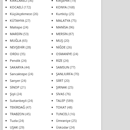
KIRKLARELİ
(36)
KIRŞEHİR
(19)
KOCAELİ
(172)
KONYA
(168)
Küçükçekmece
(26)
Kurtköy
(25)
KÜTAHYA
(27)
MALATYA
(75)
Maltepe
(24)
MANİSA
(96)
MARDİN
(53)
MERSİN
(87)
MUĞLA
(65)
MUŞ
(20)
NEVŞEHİR
(28)
NİĞDE
(26)
ORDU
(35)
OSMANİYE
(24)
Pendik
(24)
RİZE
(24)
SAKARYA
(44)
SAMSUN
(77)
Sancaktepe
(24)
ŞANLIURFA
(70)
Sarıyer
(24)
SİİRT
(20)
SİNOP
(21)
ŞIRNAK
(25)
Şişli
(24)
SİVAS
(76)
Sultanbeyli
(24)
TALEP
(589)
TEKİRDAĞ
(47)
TOKAT
(48)
TRABZON
(45)
TUNCELİ
(16)
Tuzla
(24)
Ümraniye
(25)
UŞAK
(29)
Üsküdar
(24)