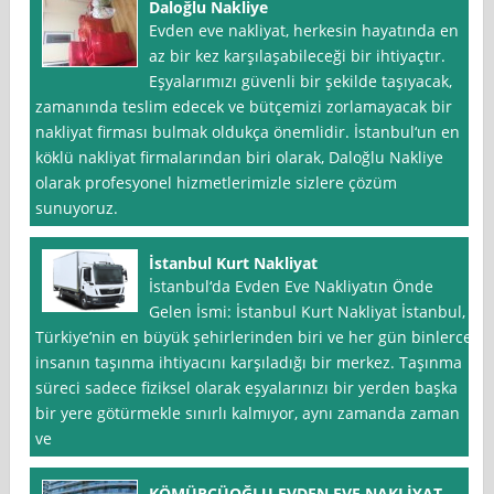
Daloğlu Nakliye
Evden eve nakliyat, herkesin hayatında en
az bir kez karşılaşabileceği bir ihtiyaçtır.
Eşyalarımızı güvenli bir şekilde taşıyacak,
zamanında teslim edecek ve bütçemizi zorlamayacak bir
nakliyat firması bulmak oldukça önemlidir. İstanbul‘un en
köklü nakliyat firmalarından biri olarak, Daloğlu Nakliye
olarak profesyonel hizmetlerimizle sizlere çözüm
sunuyoruz.
İstanbul Kurt Nakliyat
İstanbul‘da Evden Eve Nakliyatın Önde
Gelen İsmi: İstanbul Kurt Nakliyat İstanbul,
Türkiye’nin en büyük şehirlerinden biri ve her gün binlerce
insanın taşınma ihtiyacını karşıladığı bir merkez. Taşınma
süreci sadece fiziksel olarak eşyalarınızı bir yerden başka
bir yere götürmekle sınırlı kalmıyor, aynı zamanda zaman
ve
KÖMÜRCÜOĞLU EVDEN EVE NAKLİYAT