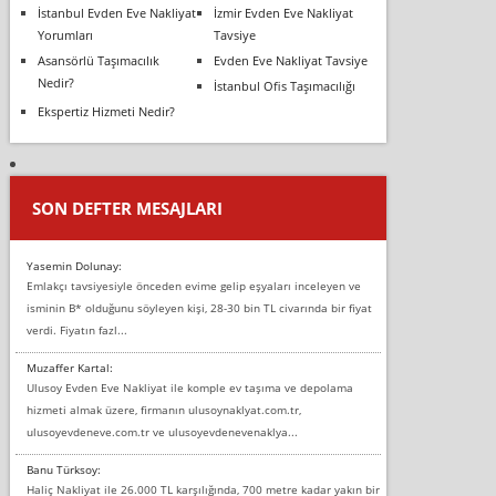
İstanbul Evden Eve Nakliyat
İzmir Evden Eve Nakliyat
Yorumları
Tavsiye
Asansörlü Taşımacılık
Evden Eve Nakliyat Tavsiye
Nedir?
İstanbul Ofis Taşımacılığı
Ekspertiz Hizmeti Nedir?
SON DEFTER MESAJLARI
Yasemin Dolunay:
Emlakçı tavsiyesiyle önceden evime gelip eşyaları inceleyen ve
isminin B* olduğunu söyleyen kişi, 28-30 bin TL civarında bir fiyat
verdi. Fiyatın fazl...
Muzaffer Kartal:
Ulusoy Evden Eve Nakliyat ile komple ev taşıma ve depolama
hizmeti almak üzere, firmanın ulusoynaklyat.com.tr,
ulusoyevdeneve.com.tr ve ulusoyevdenevenaklya...
Banu Türksoy:
Haliç Nakliyat ile 26.000 TL karşılığında, 700 metre kadar yakın bir