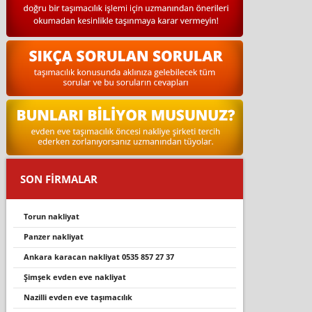
SON FİRMALAR
torun nakliyat
panzer nakliyat
ankara karacan nakli̇yat 0535 857 27 37
şimşek evden eve nakliyat
nazi̇lli̇ evden eve taşimacilik