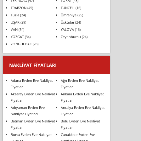
TEKİRDAĞ
(47)
TOKAT
(48)
TRABZON
(45)
TUNCELİ
(16)
Tuzla
(24)
Ümraniye
(25)
UŞAK
(29)
Üsküdar
(24)
VAN
(54)
YALOVA
(16)
YOZGAT
(34)
Zeytinburnu
(24)
ZONGULDAK
(28)
NAKLIYAT FIYATLARI
Adana Evden Eve Nakliyat
Ağrı Evden Eve Nakliyat
Fiyatları
Fiyatları
Aksaray Evden Eve Nakliyat
Ankara Evden Eve Nakliyat
Fiyatları
Fiyatları
Adıyaman Evden Eve
Antalya Evden Eve Nakliyat
Nakliyat Fiyatları
Fiyatları
Batman Evden Eve Nakliyat
Bolu Evden Eve Nakliyat
Fiyatları
Fiyatları
Bursa Evden Eve Nakliyat
Çanakkale Evden Eve
Fiyatları
Nakliyat Fiyatları