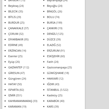
BAYBURT
(15)
Bayrampaşa
(24)
Beşiktaş
(24)
Beyoğlu
(24)
BİLECİK
(35)
BİNGÖL
(26)
BİTLİS
(29)
BOLU
(74)
BURDUR
(25)
BURSA
(199)
ÇANAKKALE
(37)
ÇANKIRI
(19)
ÇORUM
(32)
DENİZLİ
(125)
DİYARBAKIR
(95)
DÜZCE
(39)
EDİRNE
(49)
ELAZIĞ
(52)
ERZİNCAN
(14)
ERZURUM
(91)
Esenler
(25)
ESKİŞEHİR
(60)
Eyüp
(26)
Fatih
(24)
GAZİANTEP
(112)
Gaziosmanpaşa
(25)
GİRESUN
(47)
GÜMÜŞHANE
(18)
Güngören
(24)
HAKKARİ
(12)
HATAY
(50)
IĞDIR
(43)
ISPARTA
(82)
İSTANBUL
(3.522)
İZMİR
(551)
Kadıköy
(25)
KAHRAMANMARAŞ
(33)
KARABÜK
(40)
KARAMAN
(19)
KARS
(39)