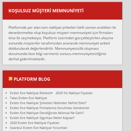
Ankara ALİCANLAR NAKLİYAT Tutarsız ve ticari ahlak problemleri
var verdikleri fiyat teklifini arttırdılar. Sonrasında taşıma gününde
KOŞULSUZ MÜŞTERI MEMNUNIYETI
oldukça tutarsı...
Erol:
Platformda yer alan tüm nakliyat şirketleri belli zaman aralıkları ile
Ankara Alicanlar naklyat tel 5465524025. 2600 TL'ye ankaradan
denetlenmekte olup koşulsuz müşteri memnuniyeti için firmaları
Konya ya Alicanlar naklyat la anlaştık bu şahıs evin taşınacağı gün
itina ile seçmekteyiz. Platform üzerinden gerçekleştirilen alaşma
fiyatın mazoto gele...
sonunda müşteriler tarafımızdan aranarak memnuniyet anketi
doldurularak değerlendirilir. Memnuniyetsizlik oluşması
Fatih kokmese:
durumunda bize bilgi vermeniz sonucu memnuniyetsizliğiniz
Diyarbakır dan eşyamı getirtmek için anlaştım sözleşme yaptım.
derhal giderilmektedir.
Son anda fiyat artırdılar.. mecburiyetten tasittim.. bu kişiler ağrılı
Ankara merk...
Ali:
PLATFORM BLOG
İzmir de evim naklyat diye bir firmaya ev taşıttık, çok pişman
olduk. Asansörlü dediler sonra uraya asansör kurulmaz dediler
Evden Eve Nakliyat Rehberi
2024 Yılı Nakliye Fiyatları
fark istediler. ortada asa...
Talas Evden Eve Nakliyat
Evden Eve Nakliyat Şirketleri Nelerden Nefret Eder?
Nimet:
Evden Eve Nakliyat Firmalarına Sorulması Gerekenler
Ben 2021 Ağustos ilk haftası Evimi taşıdım yani İstanbul'un bir
Evden Eve Nakliyat Dendiğinde Aklınıza Ne Gelir?
Mahallesi'nden bir başka Mahallesi'ne yani Ümraniye bölgesinde
Evden Eve Nakliyat Sigortası Neleri Kapsar?
oturuyorum önceleri ara...
2020 Evden Eve Nakliyat Fiyatları
İstanbul Evden Eve Nakliyat Yorumları
Nimet Köse: