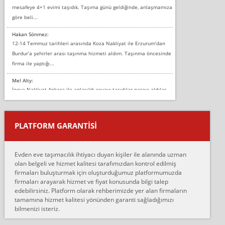
mesafeye 4+1 evimi taşıdık. Taşıma günü geldiğinde, anlaşmamıza
göre beli...
Hakan Sönmez:
12-14 Temmuz tarihleri arasında Koza Nakliyat ile Erzurum’dan
Burdur’a şehirler arası taşınma hizmeti aldım. Taşınma öncesinde
firma ile yaptığı...
Mel Alty:
İnova Nakliyat Ankara ile anlaşıldı eşyayı taşıdılar parayı aldılar.
Salon duvarına bir baktım birisi boydan alüminyum renkli bantı
yapıştırm...
PLATFORM GARANTİSİ
Murat:
Merhaba, bu firmayı bir arkadaş tavsiyesi üzerine tercih ettim,
hiçbir sıkıntı yaşanmayacağını ve kendilerinin çok titiz
Evden eve taşımacılık ihtiyacı duyan kişiler ile alanında uzman
çalıştıklarını, müş...
olan belgeli ve hizmet kalitesi tarafımızdan kontrol edilmiş
firmaları buluşturmak için oluşturduğumuz platformumuzda
Ahmet:
firmaları arayarak hizmet ve fiyat konusunda bilgi talep
Lüleburgaz güngünes evden eve naklyat eşyalarımı taşımak için
edebilirsiniz. Platform olarak rehberimizde yer alan firmaların
anlaştık sabah eve geldiklerinde de eşyalarımı düzgün şekilde
tamamına hizmet kalitesi yönünden garanti sağladığımızı
sarcaz demelerine r...
bilmenizi isteriz.
mehmet güldü: