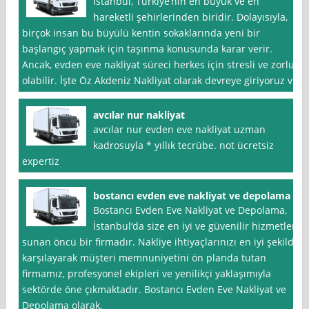
İstanbul, Türkiye’nin en büyük ve en
hareketli şehirlerinden biridir. Dolayısıyla,
birçok insan bu büyülü kentin sokaklarında yeni bir
başlangıç yapmak için taşınma konusunda karar verir.
Ancak, evden eve nakliyat süreci herkes için stresli ve zorlu
olabilir. İşte Öz Akdeniz Nakliyat olarak devreye giriyoruz ve
avcılar nur nakliyat
avcılar nur evden eve nakliyat uzman
kadrosuyla * yıllık tecrübe. not ücretsiz
expertiz
bostancı evden eve nakliyat ve depolama
Bostancı Evden Eve Nakliyat ve Depolama,
İstanbul‘da size en iyi ve güvenilir hizmetleri
sunan öncü bir firmadır. Nakliye ihtiyaçlarınızı en iyi şekilde
karşılayarak müşteri memnuniyetini ön planda tutan
firmamız, profesyonel ekipleri ve yenilikçi yaklaşımıyla
sektörde öne çıkmaktadır. Bostancı Evden Eve Nakliyat ve
Depolama olarak,