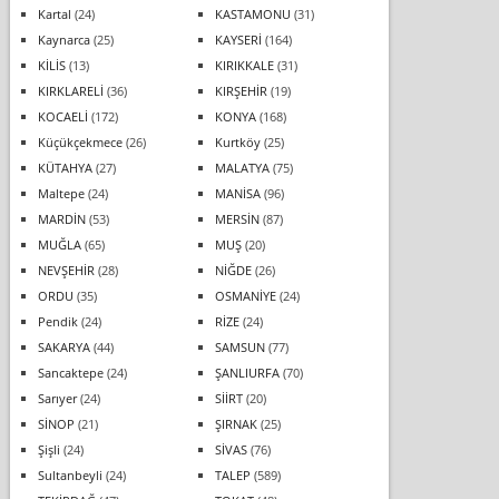
Kartal
(24)
KASTAMONU
(31)
Kaynarca
(25)
KAYSERİ
(164)
KİLİS
(13)
KIRIKKALE
(31)
KIRKLARELİ
(36)
KIRŞEHİR
(19)
KOCAELİ
(172)
KONYA
(168)
Küçükçekmece
(26)
Kurtköy
(25)
KÜTAHYA
(27)
MALATYA
(75)
Maltepe
(24)
MANİSA
(96)
MARDİN
(53)
MERSİN
(87)
MUĞLA
(65)
MUŞ
(20)
NEVŞEHİR
(28)
NİĞDE
(26)
ORDU
(35)
OSMANİYE
(24)
Pendik
(24)
RİZE
(24)
SAKARYA
(44)
SAMSUN
(77)
Sancaktepe
(24)
ŞANLIURFA
(70)
Sarıyer
(24)
SİİRT
(20)
SİNOP
(21)
ŞIRNAK
(25)
Şişli
(24)
SİVAS
(76)
Sultanbeyli
(24)
TALEP
(589)