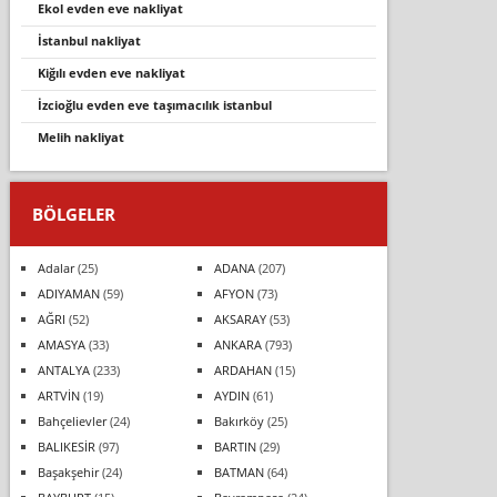
ekol evden eve nakliyat
i̇stanbul nakli̇yat
kiğılı evden eve nakliyat
i̇zci̇oğlu evden eve taşimacilik i̇stanbul
melih nakliyat
BÖLGELER
Adalar
(25)
ADANA
(207)
ADIYAMAN
(59)
AFYON
(73)
AĞRI
(52)
AKSARAY
(53)
AMASYA
(33)
ANKARA
(793)
ANTALYA
(233)
ARDAHAN
(15)
ARTVİN
(19)
AYDIN
(61)
Bahçelievler
(24)
Bakırköy
(25)
BALIKESİR
(97)
BARTIN
(29)
Başakşehir
(24)
BATMAN
(64)