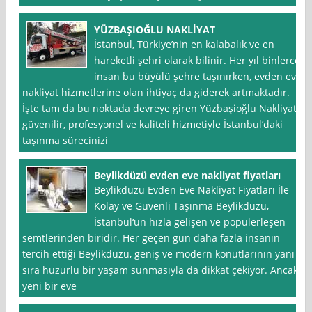
YÜZBAŞIOĞLU NAKLİYAT
İstanbul, Türkiye’nin en kalabalık ve en
hareketli şehri olarak bilinir. Her yıl binlerce
insan bu büyülü şehre taşınırken, evden eve
nakliyat hizmetlerine olan ihtiyaç da giderek artmaktadır.
İşte tam da bu noktada devreye giren Yüzbaşioğlu Nakliyat,
güvenilir, profesyonel ve kaliteli hizmetiyle İstanbul’daki
taşınma sürecinizi
Beylikdüzü evden eve nakliyat fiyatları
Beylikdüzü Evden Eve Nakliyat Fiyatları İle
Kolay ve Güvenli Taşınma Beylikdüzü,
İstanbul‘un hızla gelişen ve popülerleşen
semtlerinden biridir. Her geçen gün daha fazla insanın
tercih ettiği Beylikdüzü, geniş ve modern konutlarının yanı
sıra huzurlu bir yaşam sunmasıyla da dikkat çekiyor. Ancak,
yeni bir eve