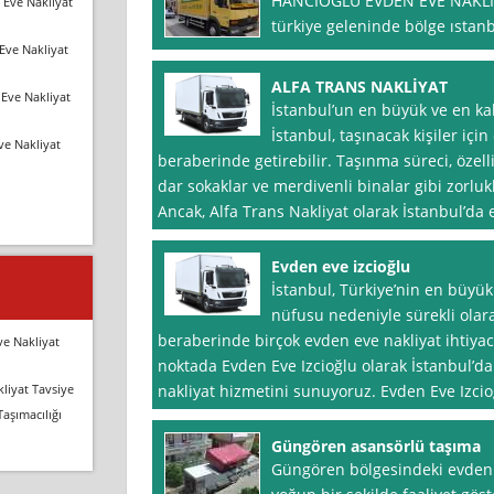
HANCIOĞLU EVDEN EVE NAKLİY
 Eve Nakliyat
türkiye geleninde bölge ıstan
Eve Nakliyat
ALFA TRANS NAKLİYAT
Eve Nakliyat
İstanbul’un en büyük ve en kal
İstanbul, taşınacak kişiler içi
ve Nakliyat
beraberinde getirebilir. Taşınma süreci, özell
dar sokaklar ve merdivenli binalar gibi zorlukl
Ancak, Alfa Trans Nakliyat olarak İstanbul’da
Evden eve izcioğlu
İstanbul, Türkiye’nin en büyük
nüfusu nedeniyle sürekli olar
beraberinde birçok evden eve nakliyat ihtiyac
ve Nakliyat
noktada Evden Eve Izcioğlu olarak İstanbul’da
liyat Tavsiye
nakliyat hizmetini sunuyoruz. Evden Eve Izcio
Taşımacılığı
Güngören asansörlü taşıma
Güngören bölgesindeki evden 