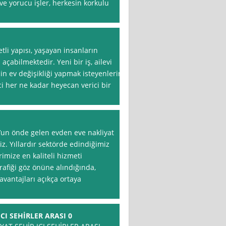
ve yorucu işler, herkesin korkulu
tli yapısı, yaşayan insanların
 açabilmektedir. Yeni bir iş, ailevi
in ev değişikliği yapmak isteyenlerin
ci her ne kadar heyecan verici bir
l’un önde gelen evden eve nakliyat
iz. Yıllardır sektörde edindiğimiz
imize en kaliteli hizmeti
afiği göz önüne alındığında,
 avantajları açıkça ortaya
CI SEHİRLER ARASI 0