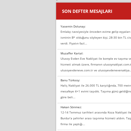
SON DEFTER MESAJLARI
Yasemin Dolunay:
Emlakçı tavsiyesiyle önceden evime gelip eşyaları
isminin B* olduğunu söyleyen kişi, 28-30 bin TL civ
verdi. Fiyatın fazl...
Muzaffer Kartal:
Ulusoy Evden Eve Nakliyat ile komple ev taşıma 
hizmeti almak üzere, firmanın ulusoynaklyat.com.t
ulusoyevdeneve.com.tr ve ulusoyevdenevenaklya..
Banu Türksoy:
Haliç Nakliyat ile 26.000 TL karşılığında, 700 metr
mesafeye 4+1 evimi taşıdık. Taşıma günü geldiği
göre beli...
Hakan Sönmez:
12-14 Temmuz tarihleri arasında Koza Nakliyat il
Burdur’a şehirler arası taşınma hizmeti aldım. T
firma ile yaptığı...