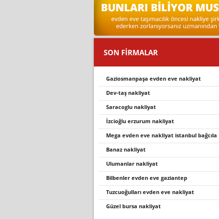
SON FİRMALAR
gazi̇osmanpaşa evden eve nakli̇yat
dev-taş nakliyat
saracoglu nakliyat
i̇zcioğlu erzurum nakliyat
mega evden eve nakli̇yat i̇stanbul bağcila
banaz nakli̇yat
ulumanlar nakliyat
bilbenler evden eve gaziantep
tuzcuoğulları evden eve nakliyat
güzel bursa nakliyat