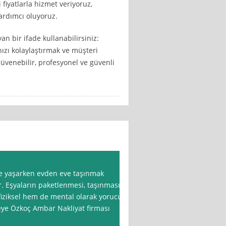
 fiyatlarla hizmet veriyoruz,
ardımcı oluyoruz.
n bir ifade kullanabilirsiniz:
ızı kolaylaştırmak ve müşteri
üvenebilir, profesyonel ve güvenli
de yaşarken evden eve taşınmak
r. Eşyaların paketlenmesi, taşınması,
iziksel hem de mental olarak yorucu
eye Özkoç Ambar Nakliyat firması