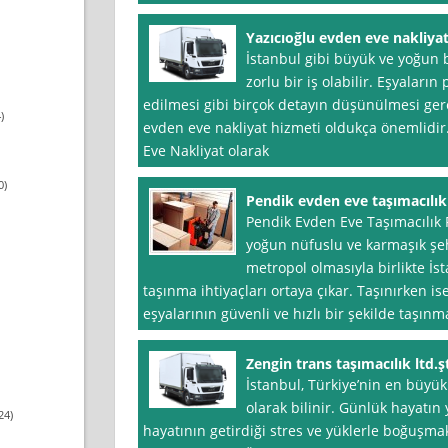
Yazıcıoğlu evden eve nakliya
İstanbul gibi büyük ve yoğun 
zorlu bir iş olabilir. Eşyalar
edilmesi gibi birçok detayın düşünülmesi ger
)
evden eve nakliyat hizmeti oldukça önemlidir
Eve Nakliyat olarak
0)
Pendik evden eve taşımacılık 
Pendik Evden Eve Taşımacılık F
yoğun nüfuslu ve karmaşık şeh
metropol olmasıyla birlikte İst
taşınma ihtiyaçları ortaya çıkar. Taşınırken i
eşyalarının güvenli ve hızlı bir şekilde taşın
Zengin trans taşımacılık ltd.ş
İstanbul, Türkiye’nin en büyük
olarak bilinir. Günlük hayatı
24)
hayatının getirdiği stres ve yüklerle boğuşmak,