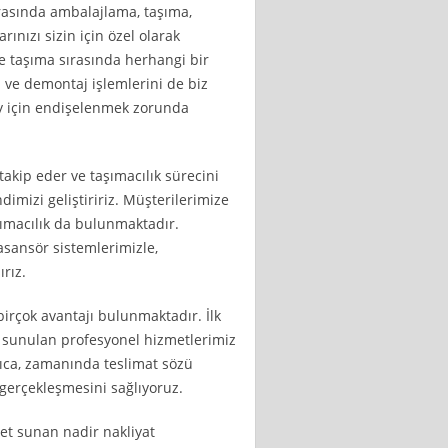
rasında ambalajlama, taşıma,
rınızı sizin için özel olarak
e taşıma sırasında herhangi bir
 ve demontaj işlemlerini de biz
şey için endişelenmek zorunda
 takip eder ve taşımacılık sürecini
dimizi geliştiririz. Müşterilerimize
macılık da bulunmaktadır.
asansör sistemlerimizle,
ırız.
birçok avantajı bulunmaktadır. İlk
n sunulan profesyonel hizmetlerimiz
rıca, zamanında teslimat sözü
gerçekleşmesini sağlıyoruz.
zmet sunan nadir nakliyat