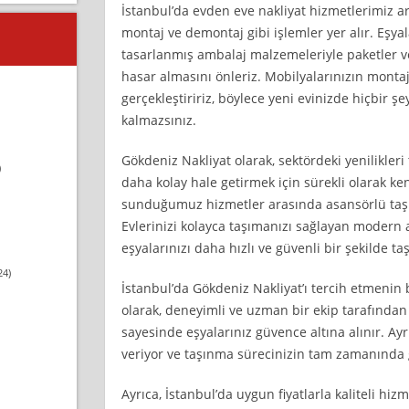
İstanbul’da evden eve nakliyat hizmetlerimiz a
montaj ve demontaj gibi işlemler yer alır. Eşyala
tasarlanmış ambalaj malzemeleriyle paketler v
hasar almasını önleriz. Mobilyalarınızın montaj
gerçekleştiririz, böylece yeni evinizde hiçbir 
kalmazsınız.
Gökdeniz Nakliyat olarak, sektördeki yenilikleri
)
daha kolay hale getirmek için sürekli olarak ken
sunduğumuz hizmetler arasında asansörlü taşı
Evlerinizi kolayca taşımanızı sağlayan modern 
eşyalarınızı daha hızlı ve güvenli bir şekilde taş
24)
İstanbul’da Gökdeniz Nakliyat’ı tercih etmenin 
olarak, deneyimli ve uzman bir ekip tarafında
sayesinde eşyalarınız güvence altına alınır. Ay
veriyor ve taşınma sürecinizin tam zamanında 
Ayrıca, İstanbul’da uygun fiyatlarla kaliteli hi