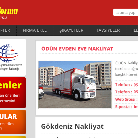
FTER
FİRMA EKLE
ŞİKAYETLER
TAVSİYELER
İL
Gökdeniz Nakliyat