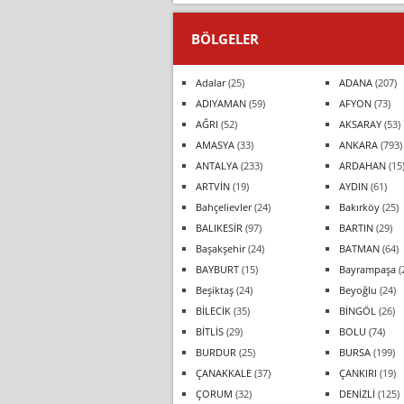
BÖLGELER
Adalar
(25)
ADANA
(207)
ADIYAMAN
(59)
AFYON
(73)
AĞRI
(52)
AKSARAY
(53)
AMASYA
(33)
ANKARA
(793)
ANTALYA
(233)
ARDAHAN
(15
ARTVİN
(19)
AYDIN
(61)
Bahçelievler
(24)
Bakırköy
(25)
BALIKESİR
(97)
BARTIN
(29)
Başakşehir
(24)
BATMAN
(64)
BAYBURT
(15)
Bayrampaşa
(
Beşiktaş
(24)
Beyoğlu
(24)
BİLECİK
(35)
BİNGÖL
(26)
BİTLİS
(29)
BOLU
(74)
BURDUR
(25)
BURSA
(199)
ÇANAKKALE
(37)
ÇANKIRI
(19)
ÇORUM
(32)
DENİZLİ
(125)