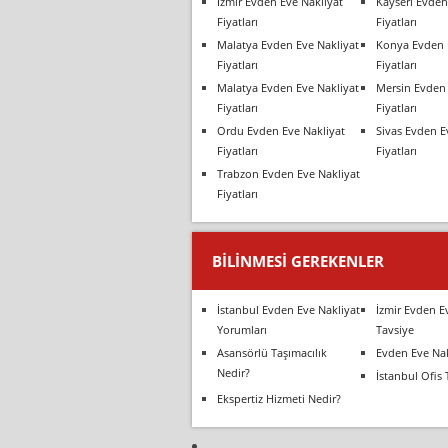
İzmir Evden Eve Nakliyat
Kayseri Evden
Fiyatları
Fiyatları
Malatya Evden Eve Nakliyat
Konya Evden 
Fiyatları
Fiyatları
Malatya Evden Eve Nakliyat
Mersin Evden 
Fiyatları
Fiyatları
Ordu Evden Eve Nakliyat
Sivas Evden E
Fiyatları
Fiyatları
Trabzon Evden Eve Nakliyat
Fiyatları
BILINMESI GEREKENLER
İstanbul Evden Eve Nakliyat
İzmir Evden E
Yorumları
Tavsiye
Asansörlü Taşımacılık
Evden Eve Nak
Nedir?
İstanbul Ofis 
Ekspertiz Hizmeti Nedir?