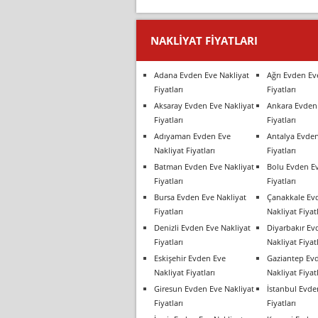
NAKLIYAT FIYATLARI
Adana Evden Eve Nakliyat
Ağrı Evden Ev
Fiyatları
Fiyatları
Aksaray Evden Eve Nakliyat
Ankara Evden 
Fiyatları
Fiyatları
Adıyaman Evden Eve
Antalya Evden
Nakliyat Fiyatları
Fiyatları
Batman Evden Eve Nakliyat
Bolu Evden Ev
Fiyatları
Fiyatları
Bursa Evden Eve Nakliyat
Çanakkale Ev
Fiyatları
Nakliyat Fiyatl
Denizli Evden Eve Nakliyat
Diyarbakır Ev
Fiyatları
Nakliyat Fiyatl
Eskişehir Evden Eve
Gaziantep Ev
Nakliyat Fiyatları
Nakliyat Fiyatl
Giresun Evden Eve Nakliyat
İstanbul Evde
Fiyatları
Fiyatları