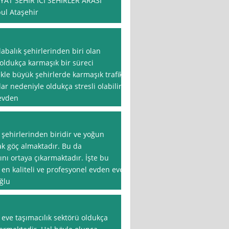
AT SEHİR ICI SEHİRLER ARASI
bul Ataşehir
abalık şehirlerinden biri olan
n oldukça karmaşık bir süreci
ikle büyük şehirlerde karmaşık trafik,
ar nedeniyle oldukça stresli olabilir.
 evden
 şehirlerinden biridir ve yoğun
ak göç almaktadır. Bu da
ını ortaya çıkarmaktadır. İşte bu
 en kaliteli ve profesyonel evden eve
ğlu
eve taşımacılık sektörü oldukça