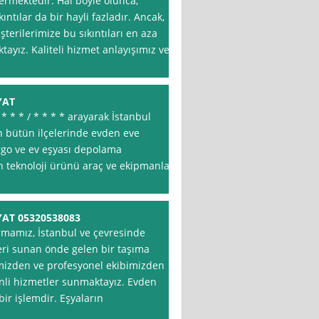
termektedir. Hal böyle olunca,
ntılar da bir hayli fazladır. Ancak,
erilerimize bu sıkıntıları en aza
ayız. Kaliteli hizmet anlayışımız ve
YAT
 * * * / * * * * arayarak İstanbul
un bütün ilçelerinde evden eve
 kargo ve ev eşyası depolama
n teknoloji ürünü araç ve ekipmanlar
AT 05320538083
irmamız, İstanbul ve çevresinde
eri sunan önde gelen bir taşıma
mimizden ve profesyonel ekibimizden
enli hizmetler sunmaktayız. Evden
bir işlemdir. Eşyaların