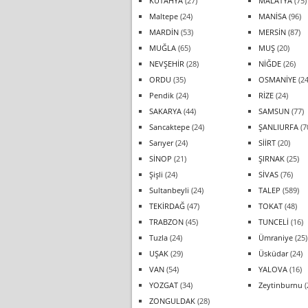
KÜTAHYA
(27)
MALATYA
(75)
Maltepe
(24)
MANİSA
(96)
MARDİN
(53)
MERSİN
(87)
MUĞLA
(65)
MUŞ
(20)
NEVŞEHİR
(28)
NİĞDE
(26)
ORDU
(35)
OSMANİYE
(24
Pendik
(24)
RİZE
(24)
SAKARYA
(44)
SAMSUN
(77)
Sancaktepe
(24)
ŞANLIURFA
(7
Sarıyer
(24)
SİİRT
(20)
SİNOP
(21)
ŞIRNAK
(25)
Şişli
(24)
SİVAS
(76)
Sultanbeyli
(24)
TALEP
(589)
TEKİRDAĞ
(47)
TOKAT
(48)
TRABZON
(45)
TUNCELİ
(16)
Tuzla
(24)
Ümraniye
(25)
UŞAK
(29)
Üsküdar
(24)
VAN
(54)
YALOVA
(16)
YOZGAT
(34)
Zeytinburnu
(
ZONGULDAK
(28)