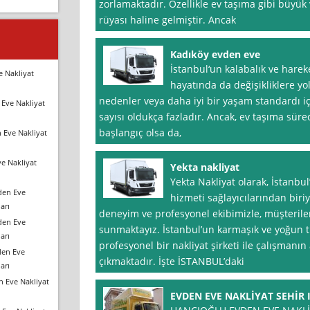
zorlamaktadır. Özellikle ev taşıma gibi büyük 
rüyası haline gelmiştir. Ancak
Kadıköy evden eve
İstanbul‘un kalabalık ve hareke
e Nakliyat
hayatında da değişikliklere yol
nedenler veya daha iyi bir yaşam standardı iç
Eve Nakliyat
sayısı oldukça fazladır. Ancak, ev taşıma süre
başlangıç olsa da,
 Eve Nakliyat
e Nakliyat
Yekta nakliyat
Yekta Nakliyat olarak, İstanbu
den Eve
hizmeti sağlayıcılarından biriy
arı
deneyim ve profesyonel ekibimizle, müşteriler
den Eve
sunmaktayız. İstanbul’un karmaşık ve yoğun tr
arı
profesyonel bir nakliyat şirketi ile çalışmanın
den Eve
çıkmaktadır. İşte İSTANBUL’daki
arı
n Eve Nakliyat
EVDEN EVE NAKLİYAT SEHİR I