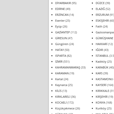
DİYARBAKIR
(95)
DÜZCE
(39)
EDİRNE
(49)
ELAZIĞ
(52)
ERZİNCAN
(14)
ERZURUM
(91
Esenler
(25)
ESKİŞEHİR
(60
Eyüp
(26)
Fatih
(24)
GAZİANTEP
(112)
Gaziosmanpa
GİRESUN
(47)
GÜMÜŞHANE
Güngören
(24)
HAKKARİ
(12)
HATAY
(50)
IĞDIR
(43)
ISPARTA
(82)
İSTANBUL
(3.5
İZMİR
(551)
Kadıköy
(25)
KAHRAMANMARAŞ
(33)
KARABÜK
(40)
KARAMAN
(19)
KARS
(39)
Kartal
(24)
KASTAMONU
Kaynarca
(25)
KAYSERİ
(164)
KİLİS
(13)
KIRIKKALE
(31
KIRKLARELİ
(36)
KIRŞEHİR
(19)
KOCAELİ
(172)
KONYA
(168)
Küçükçekmece
(26)
Kurtköy
(25)