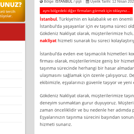
Bölge:
İSTANBUL
/ şişli
Üyelik Tarihi: 12 Nisan 20
aynı bölgedeki diğer firmaları görmek için tıklayınız...
İstanbul
, Türkiye’nin en kalabalık ve en önemli
İstanbul’da yaşayanlar için ev taşıma süreci oldu
Gökdeniz Nakliyat olarak, müşterilerimize hızlı,
nakliyat
hizmeti sunarak bu süreci kolaylaştırı
İstanbul’da evden eve taşımacılık hizmetleri 
firması olarak, müşterilerimize geniş bir hizme
taşınma sürecinde herhangi bir hasar almadan 
ulaşmasını sağlamak için özenle çalışıyoruz. De
ekibimizle, eşyalarınızı güvenle taşıyor ve yeni 
Gökdeniz Nakliyat olarak, müşterilerimize taşın
deneyim sunmaktan gurur duyuyoruz. Müşteri 
zaman önceliklidir ve bu nedenle her adımda p
Eşyalarınızın taşınma sürecini başından sonuna
hizmeti sunarız.