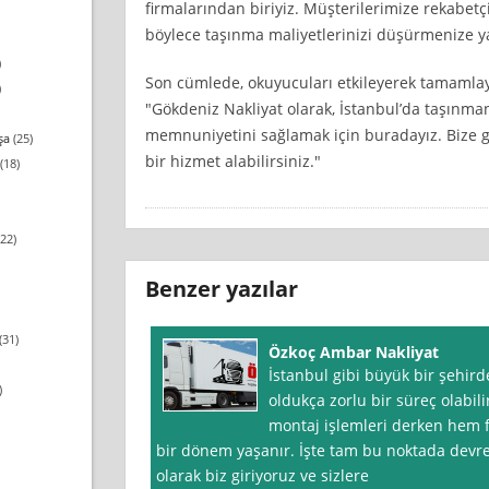
firmalarından biriyiz. Müşterilerimize rekabetçi
böylece taşınma maliyetlerinizi düşürmenize y
)
Son cümlede, okuyucuları etkileyerek tamamlaya
)
"Gökdeniz Nakliyat olarak, İstanbul’da taşınman
memnuniyetini sağlamak için buradayız. Bize g
şa
(25)
bir hizmet alabilirsiniz."
(18)
22)
Benzer yazılar
(31)
Özkoç Ambar Nakliyat
İstanbul gibi büyük bir şehir
)
oldukça zorlu bir süreç olabili
montaj işlemleri derken hem f
bir dönem yaşanır. İşte tam bu noktada devr
olarak biz giriyoruz ve sizlere