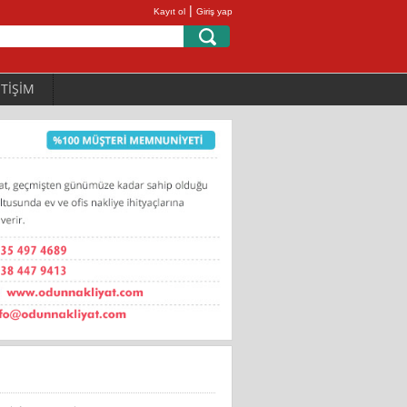
|
Kayıt ol
Giriş yap
ETİŞİM