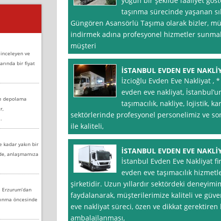
yoğun bir şekilde faaliyet gös
taşınma sürecinde yaşanan sıkı
Güngören Asansörlü Taşıma olarak bizler, müşt
indirmek adına profesyonel hizmetler sunmakt
müşteri
 inceleyen ve
arında bir fiyat
İSTANBUL EVDEN EVE NAKLİ
İzcioğlu Evden Eve Nakliyat , *
evden eve nakliyat, İstanbul’
ve depolama
taşımacılık, nakliye, lojistik,
r,
sektörlerinde profesyonel personelimiz ve so
.
ile kaliteli,
e kadar yakın bir
İSTANBUL EVDEN EVE NAKLİY
nde, anlaşmamıza
İstanbul Evden Eve Nakliyat f
evden eve taşımacılık hizmetl
şirketidir. Uzun yıllardır sektördeki deneyi
e Erzurum’dan
faydalanarak, müşterilerimize kaliteli ve güv
aşınma öncesinde
eve nakliyat süreci, özen ve dikkat gerektiren 
ambalajlanması,