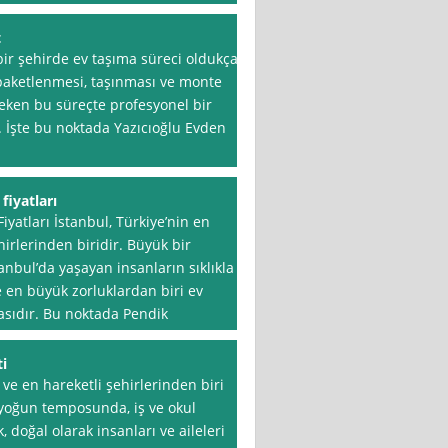
t
bir şehirde ev taşıma süreci oldukça
ın paketlenmesi, taşınması ve monte
eken bu süreçte profesyonel bir
. İşte bu noktada Yazıcıoğlu Evden
fiyatları
iyatları İstanbul, Türkiye’nin en
irlerinden biridir. Büyük bir
anbul’da yaşayan insanların sıklıkla
se en büyük zorluklardan biri ev
masıdır. Bu noktada Pendik
ti
 ve en hareketli şehirlerinden biri
n yoğun temposunda, iş ve okul
 doğal olarak insanları ve aileleri