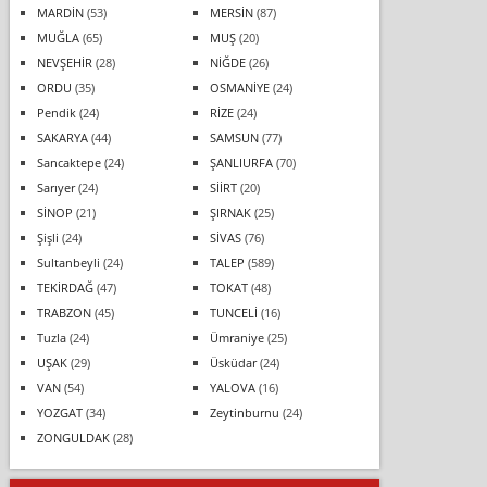
MARDİN
(53)
MERSİN
(87)
MUĞLA
(65)
MUŞ
(20)
NEVŞEHİR
(28)
NİĞDE
(26)
ORDU
(35)
OSMANİYE
(24)
Pendik
(24)
RİZE
(24)
SAKARYA
(44)
SAMSUN
(77)
Sancaktepe
(24)
ŞANLIURFA
(70)
Sarıyer
(24)
SİİRT
(20)
SİNOP
(21)
ŞIRNAK
(25)
Şişli
(24)
SİVAS
(76)
Sultanbeyli
(24)
TALEP
(589)
TEKİRDAĞ
(47)
TOKAT
(48)
TRABZON
(45)
TUNCELİ
(16)
Tuzla
(24)
Ümraniye
(25)
UŞAK
(29)
Üsküdar
(24)
VAN
(54)
YALOVA
(16)
YOZGAT
(34)
Zeytinburnu
(24)
ZONGULDAK
(28)