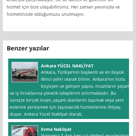
hizmet için bize ulaşabilirsiniz. Her zaman yanınızda ve
hizmetinizde olduğumuzu unutmayın.
Benzer yazılar
Ankara YÜCEL NAKLİYAT
Ankara, Türkiye’nin başkenti ve en büyük
ikinci şehri olarak bilinir. Ankara’nın hızla
büyüyen ve gelişen yapısı, insanların yaşam
ve iş fırsatlarına yönelik taleplerini artırmaktadır. Bu
süreçte birçok insan, yaşam alanlarını taşımak veya yeni
evlerine yerleşmek için taşımacılık hizmetlerine ihtiyaç
duyar. Ankara Yücel Nakli̇yat olarak,
Evma Nakliyat
Firmamiz * dan beri siz değerli musterimize