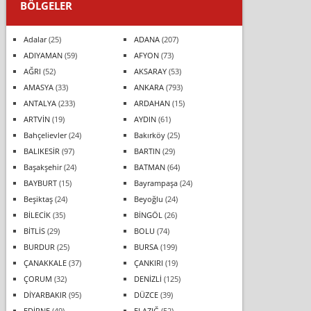
BÖLGELER
Adalar
(25)
ADANA
(207)
ADIYAMAN
(59)
AFYON
(73)
AĞRI
(52)
AKSARAY
(53)
AMASYA
(33)
ANKARA
(793)
ANTALYA
(233)
ARDAHAN
(15)
ARTVİN
(19)
AYDIN
(61)
Bahçelievler
(24)
Bakırköy
(25)
BALIKESİR
(97)
BARTIN
(29)
Başakşehir
(24)
BATMAN
(64)
BAYBURT
(15)
Bayrampaşa
(24)
Beşiktaş
(24)
Beyoğlu
(24)
BİLECİK
(35)
BİNGÖL
(26)
BİTLİS
(29)
BOLU
(74)
BURDUR
(25)
BURSA
(199)
ÇANAKKALE
(37)
ÇANKIRI
(19)
ÇORUM
(32)
DENİZLİ
(125)
DİYARBAKIR
(95)
DÜZCE
(39)
EDİRNE
(49)
ELAZIĞ
(52)