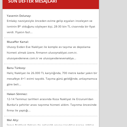
SON DEFTER MESAJLARI
Yasemin Dolunay:
Emlakçı tavsiyesiyle önceden evime gelip eşyaları inceleyen ve
isminin B* olduğunu söyleyen kişi, 28-30 bin TL civarında bir fiyat
verdi. Fiyatın fazl...
Muzaffer Kartal:
Ulusoy Evden Eve Nakliyat ile komple ev taşıma ve depolama
hizmeti almak üzere, firmanın ulusoynaklyat.com.tr,
ulusoyevdeneve.com.tr ve ulusoyevdenevenaklya...
Banu Türksoy:
Haliç Nakliyat ile 26.000 TL karşılığında, 700 metre kadar yakın bir
mesafeye 4+1 evimi taşıdık. Taşıma günü geldiğinde, anlaşmamıza
göre beli...
Hakan Sönmez:
12-14 Temmuz tarihleri arasında Koza Nakliyat ile Erzurum’dan
Burdur’a şehirler arası taşınma hizmeti aldım. Taşınma öncesinde
firma ile yaptığı...
Mel Alty:
İnova Nakliyat Ankara ile anlaşıldı eşyayı taşıdılar parayı aldılar.