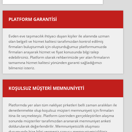
Salon duvarına bir baktım birisi boydan alüminyum renkli bantı
yapıştırm...
PLATFORM GARANTİSİ
Murat:
Merhaba, bu firmayı bir arkadaş tavsiyesi üzerine tercih ettim,
hiçbir sıkıntı yaşanmayacağını ve kendilerinin çok titiz
Evden eve taşımacılık ihtiyacı duyan kişiler ile alanında uzman
çalıştıklarını, müş...
olan belgeli ve hizmet kalitesi tarafımızdan kontrol edilmiş
firmaları buluşturmak için oluşturduğumuz platformumuzda
Ahmet:
firmaları arayarak hizmet ve fiyat konusunda bilgi talep
Lüleburgaz güngünes evden eve naklyat eşyalarımı taşımak için
edebilirsiniz. Platform olarak rehberimizde yer alan firmaların
anlaştık sabah eve geldiklerinde de eşyalarımı düzgün şekilde
tamamına hizmet kalitesi yönünden garanti sağladığımızı
sarcaz demelerine r...
bilmenizi isteriz.
mehmet güldü:
Ankara ALİCANLAR NAKLİYAT Tutarsız ve ticari ahlak problemleri
var verdikleri fiyat teklifini arttırdılar. Sonrasında taşıma gününde
KOŞULSUZ MÜŞTERI MEMNUNIYETI
oldukça tutarsı...
Erol:
Platformda yer alan tüm nakliyat şirketleri belli zaman aralıkları ile
Ankara Alicanlar naklyat tel 5465524025. 2600 TL'ye ankaradan
denetlenmekte olup koşulsuz müşteri memnuniyeti için firmaları
Konya ya Alicanlar naklyat la anlaştık bu şahıs evin taşınacağı gün
itina ile seçmekteyiz. Platform üzerinden gerçekleştirilen alaşma
fiyatın mazoto gele...
sonunda müşteriler tarafımızdan aranarak memnuniyet anketi
doldurularak değerlendirilir. Memnuniyetsizlik oluşması
Fatih kokmese:
durumunda bize bilgi vermeniz sonucu memnuniyetsizliğiniz