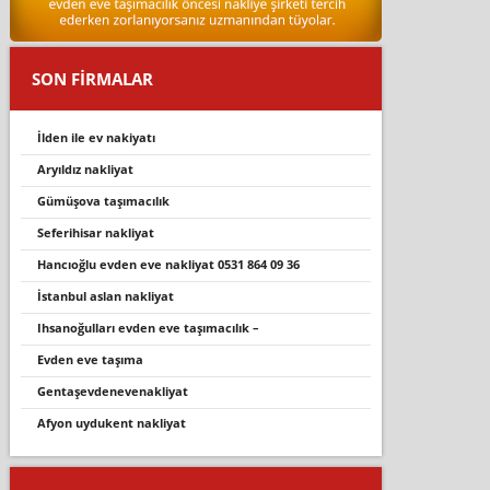
SON FİRMALAR
ilden ile ev nakiyatı
aryıldız nakliyat
gümüşova taşimacilik
seferi̇hi̇sar nakli̇yat
hancioğlu evden eve nakli̇yat 0531 864 09 36
i̇stanbul aslan nakliyat
ihsanoğullari evden eve taşimacilik –
evden eve taşıma
gentaşevdenevenakli̇yat
afyon uydukent nakliyat