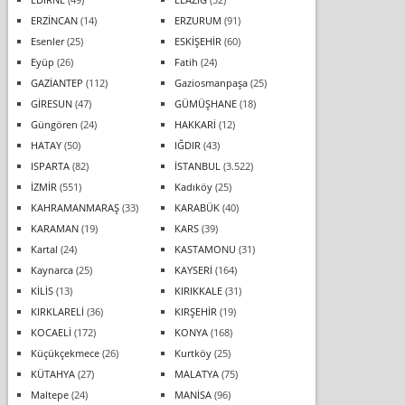
ERZİNCAN
(14)
ERZURUM
(91)
Esenler
(25)
ESKİŞEHİR
(60)
Eyüp
(26)
Fatih
(24)
GAZİANTEP
(112)
Gaziosmanpaşa
(25)
GİRESUN
(47)
GÜMÜŞHANE
(18)
Güngören
(24)
HAKKARİ
(12)
HATAY
(50)
IĞDIR
(43)
ISPARTA
(82)
İSTANBUL
(3.522)
İZMİR
(551)
Kadıköy
(25)
KAHRAMANMARAŞ
(33)
KARABÜK
(40)
KARAMAN
(19)
KARS
(39)
Kartal
(24)
KASTAMONU
(31)
Kaynarca
(25)
KAYSERİ
(164)
KİLİS
(13)
KIRIKKALE
(31)
KIRKLARELİ
(36)
KIRŞEHİR
(19)
KOCAELİ
(172)
KONYA
(168)
Küçükçekmece
(26)
Kurtköy
(25)
KÜTAHYA
(27)
MALATYA
(75)
Maltepe
(24)
MANİSA
(96)