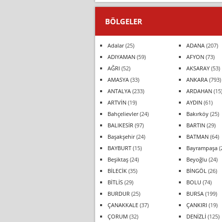
BÖLGELER
Adalar
(25)
ADANA
(207)
ADIYAMAN
(59)
AFYON
(73)
AĞRI
(52)
AKSARAY
(53)
AMASYA
(33)
ANKARA
(793)
ANTALYA
(233)
ARDAHAN
(15
ARTVİN
(19)
AYDIN
(61)
Bahçelievler
(24)
Bakırköy
(25)
BALIKESİR
(97)
BARTIN
(29)
Başakşehir
(24)
BATMAN
(64)
BAYBURT
(15)
Bayrampaşa
(
Beşiktaş
(24)
Beyoğlu
(24)
BİLECİK
(35)
BİNGÖL
(26)
BİTLİS
(29)
BOLU
(74)
BURDUR
(25)
BURSA
(199)
ÇANAKKALE
(37)
ÇANKIRI
(19)
ÇORUM
(32)
DENİZLİ
(125)