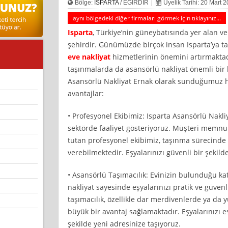
Bölge:
ISPARTA
/ EĞİRDİR
Üyelik Tarihi: 20 Mart 
aynı bölgedeki diğer firmaları görmek için tıklayınız...
Isparta
, Türkiye’nin güneybatısında yer alan ve 
şehirdir. Günümüzde birçok insan Isparta’ya t
eve nakliyat
hizmetlerinin önemini artırmaktadı
taşınmalarda da asansörlü nakliyat önemli bir k
Asansörlü Nakliyat Ernak olarak sunduğumuz h
avantajlar:
• Profesyonel Ekibimiz: Isparta Asansörlü Nakliy
sektörde faaliyet gösteriyoruz. Müşteri memn
tutan profesyonel ekibimiz, taşınma sürecinde 
verebilmektedir. Eşyalarınızı güvenli bir şekilde
• Asansörlü Taşımacılık: Evinizin bulunduğu ka
nakliyat sayesinde eşyalarınızı pratik ve güvenl
taşımacılık, özellikle dar merdivenlerde ya da
büyük bir avantaj sağlamaktadır. Eşyalarınızı e
şekilde yeni adresinize taşıyoruz.