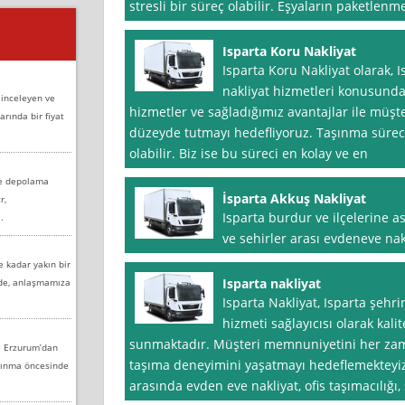
stresli bir süreç olabilir. Eşyaların paketlenm
Isparta Koru Nakliyat
Isparta Koru Nakliyat olarak, 
nakliyat hizmetleri konusund
 inceleyen ve
hizmetler ve sağladığımız avantajlar ile müş
arında bir fiyat
düzeyde tutmayı hedefliyoruz. Taşınma süreci
olabilir. Biz ise bu süreci en kolay ve en
ve depolama
İsparta Akkuş Nakliyat
r,
Isparta burdur ve ilçelerine a
.
ve sehirler arası evdeneve nakl
e kadar yakın bir
Isparta nakliyat
nde, anlaşmamıza
Isparta Nakliyat, Isparta şehri
hizmeti sağlayıcısı olarak kali
sunmaktadır. Müşteri memnuniyetini her zama
e Erzurum’dan
taşıma deneyimini yaşatmayı hedeflemekteyi
aşınma öncesinde
arasında evden eve nakliyat, ofis taşımacılığı, 