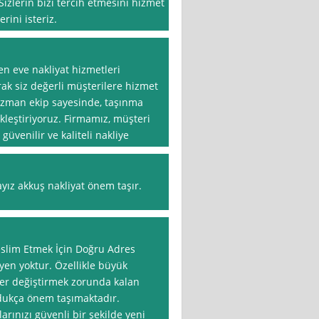
zlerin bizi tercih etmesini hizmet
ini isteriz.
en eve nakliyat hizmetleri
ak siz değerli müşterilere hizmet
zman ekip sayesinde, taşınma
ekleştiriyoruz. Firmamız, müşteri
venilir ve kaliteli nakliye
ayız akkuş nakliyat önem taşır.
eslim Etmek İçin Doğru Adres
yen yoktur. Özellikle büyük
 yer değiştirmek zorunda kalan
ldukça önem taşımaktadır.
rınızı güvenli bir şekilde yeni