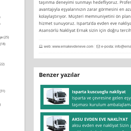
taşınma deneyimi sunmayı hedefliyoruz. Profes
avantajıyla eşyalarınızın zarar görmesini en az
kolaylaştırıyor. Müşteri memnuniyetini ön pland
)
hizmet sunuyoruz. Isparta’da evden eve nakliyat
)
Asansörlü Nakliyat Ernak sizin için doğru tercih
şa
(25)
(18)
web: www.ernakevdeneve.com
e-posta:
info@ern
22)
Benzer yazılar
(31)
Isparta kuscuoglu nakliyat
Isparta ve çevresine gelen eşy
taşıması kurulum ambalajlama 
)
AKSU EVDEN EVE NAKLİYAT
aksu evden eve nakliyat Sizin 