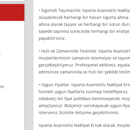
• Sigortalı Taşımacılık: Isparta Asansörlü Nakli
oluşabilecek herhangi bir hasarı sigorta altına 
altına alarak taşıyor ve herhangi bir sorun du
sayede taşınma sürecinde herhangi bir endiş
yapabilirsiniz.
• Hızlı ve Zamanında Teslimat: Isparta Asansörl
)
müşterilerimizin zamanını önemsiyor ve taşınma
gerçekleştiriyoruz. Profesyonel ekibimiz, eşyala
adresinize zamanında ve hızlı bir şekilde tesli
• Uygun Fiyatlar: Isparta Asansörlü Nakliyat Ern
24)
hizmeti uygun fiyatlarla sunmayı hedefliyoruz.
rekabetçi bir fiyat politikası benimseyerek, m
amaçlıyoruz. Bütçenizi sarsmayacak uygun fiyatl
isterseniz, bizimle iletişime geçebilirsiniz.
Isparta Asansörlü Nakliyat Ernak olarak, müşter