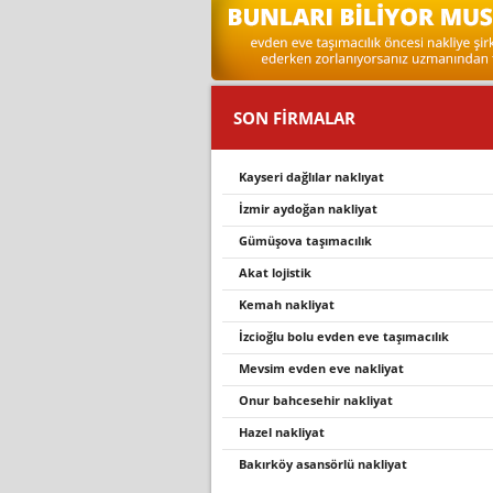
SON FİRMALAR
kayseri̇ dağlilar nakliyat
i̇zmir aydoğan nakliyat
gümüşova taşimacilik
akat loji̇sti̇k
kemah nakliyat
i̇zci̇oğlu bolu evden eve taşimacilik
mevsim evden eve nakliyat
onur bahcesehir nakliyat
hazel nakliyat
bakırköy asansörlü nakliyat