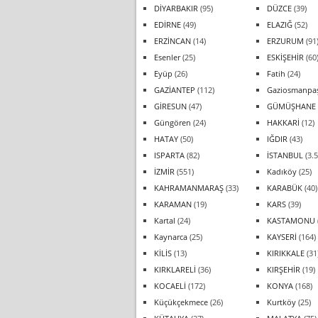
DİYARBAKIR
(95)
DÜZCE
(39)
EDİRNE
(49)
ELAZIĞ
(52)
ERZİNCAN
(14)
ERZURUM
(91
Esenler
(25)
ESKİŞEHİR
(60
Eyüp
(26)
Fatih
(24)
GAZİANTEP
(112)
Gaziosmanpa
GİRESUN
(47)
GÜMÜŞHANE
Güngören
(24)
HAKKARİ
(12)
HATAY
(50)
IĞDIR
(43)
ISPARTA
(82)
İSTANBUL
(3.5
İZMİR
(551)
Kadıköy
(25)
KAHRAMANMARAŞ
(33)
KARABÜK
(40)
KARAMAN
(19)
KARS
(39)
Kartal
(24)
KASTAMONU
Kaynarca
(25)
KAYSERİ
(164)
KİLİS
(13)
KIRIKKALE
(31
KIRKLARELİ
(36)
KIRŞEHİR
(19)
KOCAELİ
(172)
KONYA
(168)
Küçükçekmece
(26)
Kurtköy
(25)