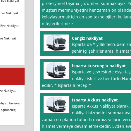
 Eve Nakliyat
profesyonel taşıma çözümleri sunmaktayız. Yı
müşteri memnuniyetini her zaman ön planda t
Eve Nakliyat
kolaylaştırmak için en son teknolojileri kullan
müşterilerimize
Eve Nakliyat
Cengiz nakliyat
ve Nakliyat
Isparta da * yıllık tecrubemiz
şehir içi şehirler arası hizmet
Isparta kuscuoglu nakliyat
Isparta ve çevresinde esya taşı
nakliye işleri ve her türlü Ham
edilir. * Isparta lı recep *
ve Nakliyat
Isparta Akkuş nakliyat
liyat Tavsiye
İsparta Akkuş Nakliyat olarak,
Taşımacılığı
nakliyat hizmetini sunmaktay
zaman ön planda tutan firmamız, yılların verd
hizmet vermeye devam etmektedir. Evden eve 