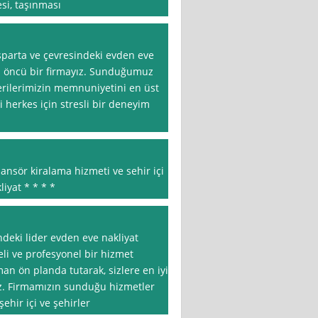
esi, taşınması
Isparta ve çevresindeki evden eve
a öncü bir firmayız. Sunduğumuz
terilerimizin memnuniyetini en üst
 herkes için stresli bir deneyim
sansör kiralama hizmeti ve sehir içi
iyat * * * *
ndeki lider evden eve nakliyat
teli ve profesyonel bir hizmet
n ön planda tutarak, sizlere en iyi
z. Firmamızın sunduğu hizmetler
şehir içi ve şehirler