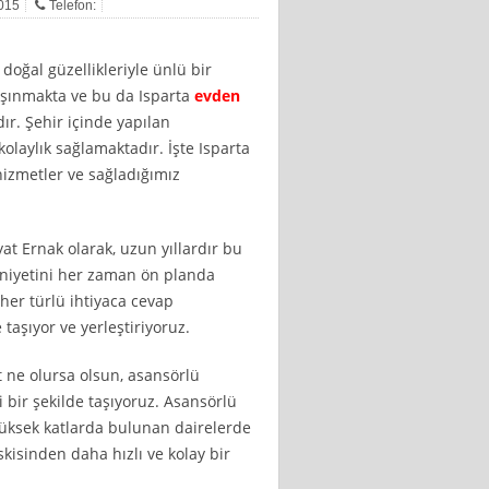
2015
Telefon:
doğal güzellikleriyle ünlü bir
aşınmakta ve bu da Isparta
evden
r. Şehir içinde yapılan
olaylık sağlamaktadır. İşte Isparta
izmetler ve sağladığımız
at Ernak olarak, uzun yıllardır bu
uniyetini her zaman ön planda
her türlü ihtiyaca cevap
 taşıyor ve yerleştiriyoruz.
t ne olursa olsun, asansörlü
i bir şekilde taşıyoruz. Asansörlü
 yüksek katlarda bulunan dairelerde
skisinden daha hızlı ve kolay bir