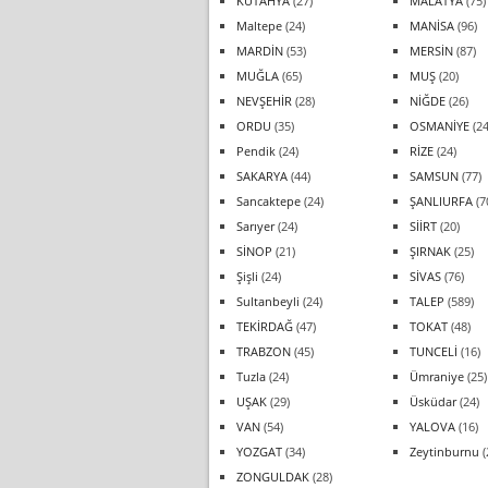
KÜTAHYA
(27)
MALATYA
(75)
Maltepe
(24)
MANİSA
(96)
MARDİN
(53)
MERSİN
(87)
MUĞLA
(65)
MUŞ
(20)
NEVŞEHİR
(28)
NİĞDE
(26)
ORDU
(35)
OSMANİYE
(24
Pendik
(24)
RİZE
(24)
SAKARYA
(44)
SAMSUN
(77)
Sancaktepe
(24)
ŞANLIURFA
(7
Sarıyer
(24)
SİİRT
(20)
SİNOP
(21)
ŞIRNAK
(25)
Şişli
(24)
SİVAS
(76)
Sultanbeyli
(24)
TALEP
(589)
TEKİRDAĞ
(47)
TOKAT
(48)
TRABZON
(45)
TUNCELİ
(16)
Tuzla
(24)
Ümraniye
(25)
UŞAK
(29)
Üsküdar
(24)
VAN
(54)
YALOVA
(16)
YOZGAT
(34)
Zeytinburnu
(
ZONGULDAK
(28)