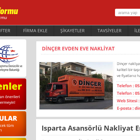
FTER
FİRMA EKLE
ŞİKAYETLER
TAVSİYELER
İL
Isparta Asansörlü Nakliyat 