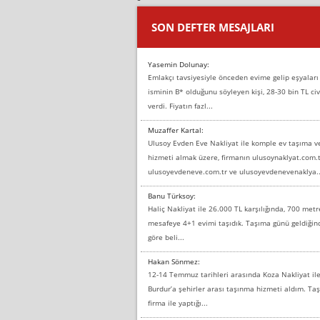
SON DEFTER MESAJLARI
Yasemin Dolunay:
Emlakçı tavsiyesiyle önceden evime gelip eşyaları
isminin B* olduğunu söyleyen kişi, 28-30 bin TL civ
verdi. Fiyatın fazl...
Muzaffer Kartal:
Ulusoy Evden Eve Nakliyat ile komple ev taşıma 
hizmeti almak üzere, firmanın ulusoynaklyat.com.t
ulusoyevdeneve.com.tr ve ulusoyevdenevenaklya..
Banu Türksoy:
Haliç Nakliyat ile 26.000 TL karşılığında, 700 metr
mesafeye 4+1 evimi taşıdık. Taşıma günü geldiği
göre beli...
Hakan Sönmez:
12-14 Temmuz tarihleri arasında Koza Nakliyat il
Burdur’a şehirler arası taşınma hizmeti aldım. T
firma ile yaptığı...