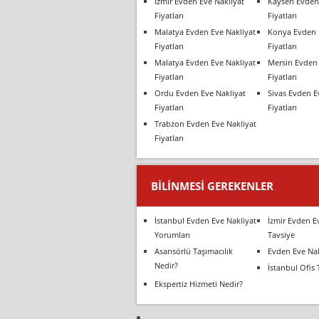
İzmir Evden Eve Nakliyat
Kayseri Evden
Fiyatları
Fiyatları
Malatya Evden Eve Nakliyat
Konya Evden 
Fiyatları
Fiyatları
Malatya Evden Eve Nakliyat
Mersin Evden 
Fiyatları
Fiyatları
Ordu Evden Eve Nakliyat
Sivas Evden E
Fiyatları
Fiyatları
Trabzon Evden Eve Nakliyat
Fiyatları
BILINMESI GEREKENLER
İstanbul Evden Eve Nakliyat
İzmir Evden E
Yorumları
Tavsiye
Asansörlü Taşımacılık
Evden Eve Nak
Nedir?
İstanbul Ofis 
Ekspertiz Hizmeti Nedir?