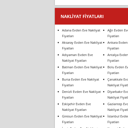
NAKLIYAT FIYATLARI
Adana Evden Eve Nakliyat
Ağrı Evden Ev
Fiyatları
Fiyatları
Aksaray Evden Eve Nakliyat
Ankara Evden 
Fiyatları
Fiyatları
Adıyaman Evden Eve
Antalya Evden
Nakliyat Fiyatları
Fiyatları
Batman Evden Eve Nakliyat
Bolu Evden Ev
Fiyatları
Fiyatları
Bursa Evden Eve Nakliyat
Çanakkale Ev
Fiyatları
Nakliyat Fiyatl
Denizli Evden Eve Nakliyat
Diyarbakır Ev
Fiyatları
Nakliyat Fiyatl
Eskişehir Evden Eve
Gaziantep Ev
Nakliyat Fiyatları
Nakliyat Fiyatl
Giresun Evden Eve Nakliyat
İstanbul Evde
Fiyatları
Fiyatları