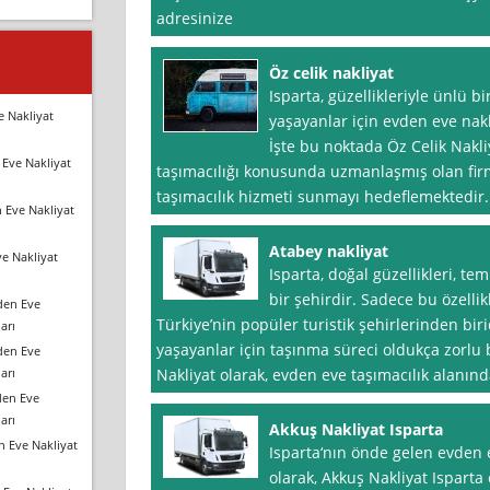
adresinize
Öz celik nakliyat
Isparta, güzellikleriyle ünlü bi
e Nakliyat
yaşayanlar için evden eve nakl
İşte bu noktada Öz Celik Nakliy
Eve Nakliyat
taşımacılığı konusunda uzmanlaşmış olan firmam
taşımacılık hizmeti sunmayı hedeflemektedir. 
 Eve Nakliyat
Atabey nakliyat
e Nakliyat
Isparta, doğal güzellikleri, te
bir şehirdir. Sadece bu özellik
den Eve
Türkiye’nin popüler turistik şehirlerinden bir
arı
yaşayanlar için taşınma süreci oldukça zorlu b
den Eve
arı
Nakliyat olarak, evden eve taşımacılık alanın
den Eve
arı
Akkuş Nakliyat Isparta
n Eve Nakliyat
Isparta‘nın önde gelen evden e
olarak, Akkuş Nakliyat Isparta