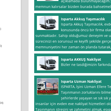
açıklamada bulunmayacağım.Si
memnun kalırsalar bizden burada bahsetmeler
Isparta Akkuş Taşımacılık
Isparta Akkuş Taşımacılık, evd
)
konusunda öncü bir firma olar
sunmaktadır. Sahip olduğumuz deneyim ve u
sürecinizi en sorunsuz ve keyifli şekilde gerç
0)
memnuniyetini her zaman ön planda tutarak, gü
Isparta AKKUŞ Nakliyat
Bizler ne tasdiğimizin farkınd
Isparta Uzman Nakliyat
ISPARTA, İşini Uzman Ellere T
Taşınmanın zorluklarını bilme
şehirlerde yaşayan ve sık sık
24)
insanlar için evden eve nakliyat hizmetleri o
Taşınmanın stresini ve zahmetini almak, eşyala