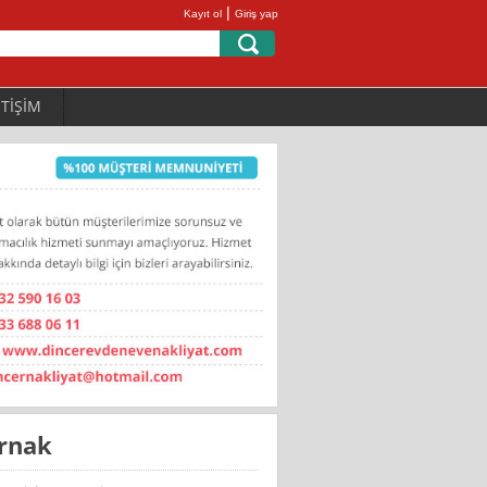
|
Kayıt ol
Giriş yap
ETİŞİM
Ernak