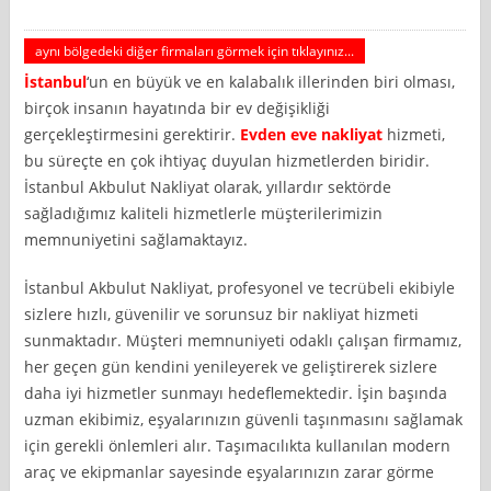
aynı bölgedeki diğer firmaları görmek için tıklayınız...
İstanbul
‘un en büyük ve en kalabalık illerinden biri olması,
birçok insanın hayatında bir ev değişikliği
gerçekleştirmesini gerektirir.
Evden eve nakliyat
hizmeti,
bu süreçte en çok ihtiyaç duyulan hizmetlerden biridir.
İstanbul Akbulut Nakliyat olarak, yıllardır sektörde
sağladığımız kaliteli hizmetlerle müşterilerimizin
memnuniyetini sağlamaktayız.
İstanbul Akbulut Nakliyat, profesyonel ve tecrübeli ekibiyle
sizlere hızlı, güvenilir ve sorunsuz bir nakliyat hizmeti
sunmaktadır. Müşteri memnuniyeti odaklı çalışan firmamız,
her geçen gün kendini yenileyerek ve geliştirerek sizlere
daha iyi hizmetler sunmayı hedeflemektedir. İşin başında
uzman ekibimiz, eşyalarınızın güvenli taşınmasını sağlamak
için gerekli önlemleri alır. Taşımacılıkta kullanılan modern
araç ve ekipmanlar sayesinde eşyalarınızın zarar görme