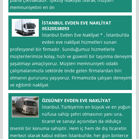
plana çıkmaktadır. İşıksoy Nakliyat olarak, müşteri
memnuniyetini en ön
İSTANBUL EVDEN EVE NAKLİYAT
05320538093
İstanbul Evden Eve Nakli̇yat * , İstanbul’da
evden eve nakli̇yat hizmetleri sunan
profesyonel bir firmadır. Sunduğumuz hizmetlerle
müşterilerimize kolay, hızlı ve güvenli bir taşınma deneyimi
yaşatmayı amaçlıyoruz. Müşteri memnuniyeti odaklı
çalışmalarımızla sektörde önde gelen firmalardan biri
olmanın gururunu yaşıyoruz. Firmamızda çalışan deneyimli
ve eğitimli nakli̇yat
ÖZGÜNEY EVDEN EVE NAKLİYAT
İstanbul, Türkiye’nin en büyük ve en yoğun
nüfusa sahip şehri olmasının yanı sıra,
ticaret ve sanayi açısından da oldukça
önemli bir konuma sahiptir. Hem iç hem de dış ticaretin
merkezi olarak kabul edilen İstanbul’de, her gün binlerce