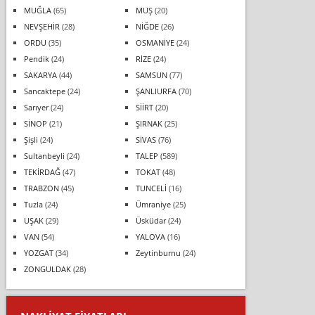
MUĞLA
(65)
MUŞ
(20)
NEVŞEHİR
(28)
NİĞDE
(26)
ORDU
(35)
OSMANİYE
(24)
Pendik
(24)
RİZE
(24)
SAKARYA
(44)
SAMSUN
(77)
Sancaktepe
(24)
ŞANLIURFA
(70)
Sarıyer
(24)
SİİRT
(20)
SİNOP
(21)
ŞIRNAK
(25)
Şişli
(24)
SİVAS
(76)
Sultanbeyli
(24)
TALEP
(589)
TEKİRDAĞ
(47)
TOKAT
(48)
TRABZON
(45)
TUNCELİ
(16)
Tuzla
(24)
Ümraniye
(25)
UŞAK
(29)
Üsküdar
(24)
VAN
(54)
YALOVA
(16)
YOZGAT
(34)
Zeytinburnu
(24)
ZONGULDAK
(28)