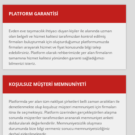
yapıştırm...
PLATFORM GARANTİSİ
Murat:
Merhaba, bu firmayı bir arkadaş tavsiyesi üzerine tercih ettim,
hiçbir sıkıntı yaşanmayacağını ve kendilerinin çok titiz
Evden eve taşımacılık ihtiyacı duyan kişiler ile alanında uzman
çalıştıklarını, müş...
olan belgeli ve hizmet kalitesi tarafımızdan kontrol edilmiş
firmaları buluşturmak için oluşturduğumuz platformumuzda
Ahmet:
firmaları arayarak hizmet ve fiyat konusunda bilgi talep
Lüleburgaz güngünes evden eve naklyat eşyalarımı taşımak için
edebilirsiniz. Platform olarak rehberimizde yer alan firmaların
anlaştık sabah eve geldiklerinde de eşyalarımı düzgün şekilde
tamamına hizmet kalitesi yönünden garanti sağladığımızı
sarcaz demelerine r...
bilmenizi isteriz.
mehmet güldü:
Ankara ALİCANLAR NAKLİYAT Tutarsız ve ticari ahlak problemleri
var verdikleri fiyat teklifini arttırdılar. Sonrasında taşıma gününde
KOŞULSUZ MÜŞTERI MEMNUNIYETI
oldukça tutarsı...
Erol:
Platformda yer alan tüm nakliyat şirketleri belli zaman aralıkları ile
Ankara Alicanlar naklyat tel 5465524025. 2600 TL'ye ankaradan
denetlenmekte olup koşulsuz müşteri memnuniyeti için firmaları
Konya ya Alicanlar naklyat la anlaştık bu şahıs evin taşınacağı gün
itina ile seçmekteyiz. Platform üzerinden gerçekleştirilen alaşma
fiyatın mazoto gele...
sonunda müşteriler tarafımızdan aranarak memnuniyet anketi
doldurularak değerlendirilir. Memnuniyetsizlik oluşması
Fatih kokmese:
durumunda bize bilgi vermeniz sonucu memnuniyetsizliğiniz
Diyarbakır dan eşyamı getirtmek için anlaştım sözleşme yaptım.
derhal giderilmektedir.