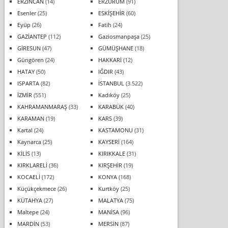
ERZİNCAN
(14)
ERZURUM
(91)
Esenler
(25)
ESKİŞEHİR
(60)
Eyüp
(26)
Fatih
(24)
GAZİANTEP
(112)
Gaziosmanpaşa
(25)
GİRESUN
(47)
GÜMÜŞHANE
(18)
Güngören
(24)
HAKKARİ
(12)
HATAY
(50)
IĞDIR
(43)
ISPARTA
(82)
İSTANBUL
(3.522)
İZMİR
(551)
Kadıköy
(25)
KAHRAMANMARAŞ
(33)
KARABÜK
(40)
KARAMAN
(19)
KARS
(39)
Kartal
(24)
KASTAMONU
(31)
Kaynarca
(25)
KAYSERİ
(164)
KİLİS
(13)
KIRIKKALE
(31)
KIRKLARELİ
(36)
KIRŞEHİR
(19)
KOCAELİ
(172)
KONYA
(168)
Küçükçekmece
(26)
Kurtköy
(25)
KÜTAHYA
(27)
MALATYA
(75)
Maltepe
(24)
MANİSA
(96)
MARDİN
(53)
MERSİN
(87)