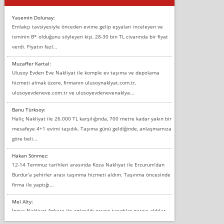
Yasemin Dolunay:
Emlakçı tavsiyesiyle önceden evime gelip eşyaları inceleyen ve
isminin B* olduğunu söyleyen kişi, 28-30 bin TL civarında bir fiyat
verdi. Fiyatın fazl...
Muzaffer Kartal:
Ulusoy Evden Eve Nakliyat ile komple ev taşıma ve depolama
hizmeti almak üzere, firmanın ulusoynaklyat.com.tr,
ulusoyevdeneve.com.tr ve ulusoyevdenevenaklya...
Banu Türksoy:
Haliç Nakliyat ile 26.000 TL karşılığında, 700 metre kadar yakın bir
mesafeye 4+1 evimi taşıdık. Taşıma günü geldiğinde, anlaşmamıza
göre beli...
Hakan Sönmez:
12-14 Temmuz tarihleri arasında Koza Nakliyat ile Erzurum’dan
Burdur’a şehirler arası taşınma hizmeti aldım. Taşınma öncesinde
firma ile yaptığı...
Mel Alty:
İnova Nakliyat Ankara ile anlaşıldı eşyayı taşıdılar parayı aldılar.
Salon duvarına bir baktım birisi boydan alüminyum renkli bantı