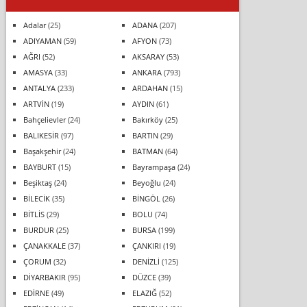
Adalar
(25)
ADANA
(207)
ADIYAMAN
(59)
AFYON
(73)
AĞRI
(52)
AKSARAY
(53)
AMASYA
(33)
ANKARA
(793)
ANTALYA
(233)
ARDAHAN
(15)
ARTVİN
(19)
AYDIN
(61)
Bahçelievler
(24)
Bakırköy
(25)
BALIKESİR
(97)
BARTIN
(29)
Başakşehir
(24)
BATMAN
(64)
BAYBURT
(15)
Bayrampaşa
(24)
Beşiktaş
(24)
Beyoğlu
(24)
BİLECİK
(35)
BİNGÖL
(26)
BİTLİS
(29)
BOLU
(74)
BURDUR
(25)
BURSA
(199)
ÇANAKKALE
(37)
ÇANKIRI
(19)
ÇORUM
(32)
DENİZLİ
(125)
DİYARBAKIR
(95)
DÜZCE
(39)
EDİRNE
(49)
ELAZIĞ
(52)