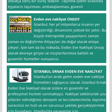
oldukça zorlu bir süreç olabilir. Taşınma işlemi sırasında
eşyaların taşınması, ambalajlanması, güvenli
Evden eve nakliyat ÜNSOY
İstanbul, her yıl milyonlarca insanın yer
değiştirdiği, dinamizmi yüksek bir şehir. Bu
büyük metropolde yaşayanların zaman
zaman ev değiştirme ihtiyaçları da doğal olarak ortaya
çıkıyor. İşte tam da bu noktada, Evden Eve Nakliyat Ünsoy
olarak devreye giriyor ve müşterilerimize kaliteli ve
güvenilir hizmetler sunuyoruz.
İSTANBUL ERNAK EVDEN EVE NAKLİYAT
İstanbul‘un önde gelen evden eve nakliyat
hizmetleri sağlayıcısı olarak, İstanbul Ernak
Evden Eve Nakliyat olarak sizlere en güvenilir ve
profesyonel hizmeti sunmaktayız. Nakliyat sektöründe uzun
yıllardır edindiğimiz deneyim ve tecrübelerimizle, taşınma
sürecinizi en hızlı ve en sorunsuz şekilde gerçekleştirmek
için buradayız. İstanbul’da yaşayanlar için