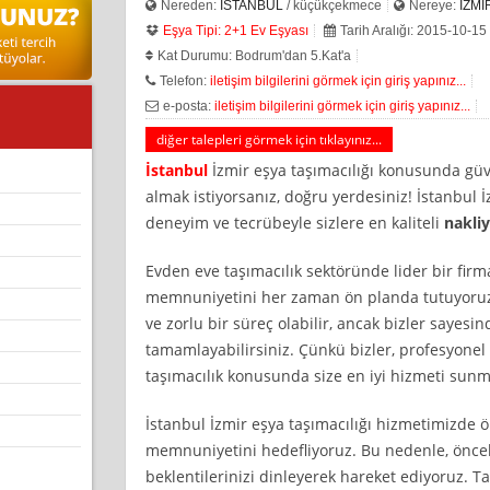
Nereden:
İSTANBUL
/ küçükçekmece
Nereye:
İZMİ
Eşya Tipi: 2+1 Ev Eşyası
Tarih Aralığı: 2015-10-15
Kat Durumu: Bodrum'dan 5.Kat'a
Telefon:
iletişim bilgilerini görmek için giriş yapınız...
e-posta:
iletişim bilgilerini görmek için giriş yapınız...
diğer talepleri görmek için tıklayınız...
İstanbul
İzmir eşya taşımacılığı konusunda güv
almak istiyorsanız, doğru yerdesiniz! İstanbul İz
deneyim ve tecrübeyle sizlere en kaliteli
nakliy
Evden eve taşımacılık sektöründe lider bir firm
memnuniyetini her zaman ön planda tutuyoruz. 
ve zorlu bir süreç olabilir, ancak bizler sayesi
tamamlayabilirsiniz. Çünkü bizler, profesyonel
taşımacılık konusunda size en iyi hizmeti sunm
İstanbul İzmir eşya taşımacılığı hizmetimizde ö
memnuniyetini hedefliyoruz. Bu nedenle, öncelikl
beklentilerinizi dinleyerek hareket ediyoruz. T