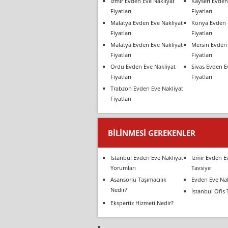
İzmir Evden Eve Nakliyat
Kayseri Evden
Fiyatları
Fiyatları
Malatya Evden Eve Nakliyat
Konya Evden 
Fiyatları
Fiyatları
Malatya Evden Eve Nakliyat
Mersin Evden 
Fiyatları
Fiyatları
Ordu Evden Eve Nakliyat
Sivas Evden E
Fiyatları
Fiyatları
Trabzon Evden Eve Nakliyat
Fiyatları
BILINMESI GEREKENLER
İstanbul Evden Eve Nakliyat
İzmir Evden E
Yorumları
Tavsiye
Asansörlü Taşımacılık
Evden Eve Nak
Nedir?
İstanbul Ofis 
Ekspertiz Hizmeti Nedir?