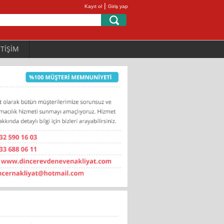
|
Kayıt ol
Giriş yap
ETİŞİM