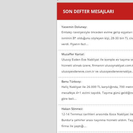
SON DEFTER MESAJLARI
Yasemin Dolunay:
Emlakçı tavsiyesiyle önceden evime gelip eşyaları
isminin B* olduğunu söyleyen kişi, 28-30 bin TL civ
verdi. Fiyatın fazl...
Muzaffer Kartal:
Ulusoy Evden Eve Nakliyat ile komple ev taşıma 
hizmeti almak üzere, firmanın ulusoynaklyat.com.t
ulusoyevdeneve.com.tr ve ulusoyevdenevenaklya..
Banu Türksoy:
Haliç Nakliyat ile 26.000 TL karşılığında, 700 metr
mesafeye 4+1 evimi taşıdık. Taşıma günü geldiği
göre beli...
Hakan Sönmez:
12-14 Temmuz tarihleri arasında Koza Nakliyat il
Burdur’a şehirler arası taşınma hizmeti aldım. T
firma ile yaptığı...