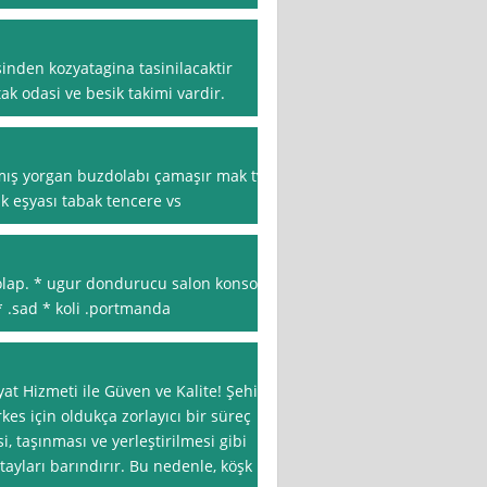
inden kozyatagina tasinilacaktir
ak odasi ve besik takimi vardir.
anmış yorgan buzdolabı çamaşır mak tv
k eşyası tabak tencere vs
dolap. * ugur dondurucu salon konsol
.sad * koli .portmanda
yat Hizmeti ile Güven ve Kalite! Şehir
kes için oldukça zorlayıcı bir süreç
i, taşınması ve yerleştirilmesi gibi
yları barındırır. Bu nedenle, köşk