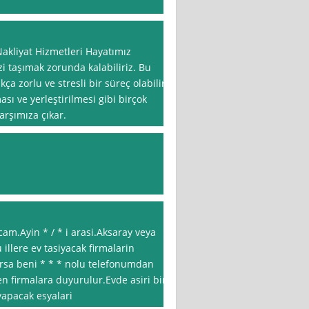
akliyat Hizmetleri Hayatımız
i taşımak zorunda kalabiliriz. Bu
a zorlu ve stresli bir süreç olabilir.
sı ve yerleştirilmesi gibi birçok
arşımıza çıkar.
am.Ayin * / * i arasi.Aksaray veya
illere ev tasiyacak firmalarin
yorsa beni * * * nolu telefonumdan
n firmalara duyurulur.Evde asiri bir
 yapacak esyalari