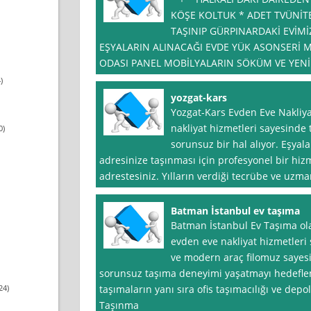
KÖŞE KOLTUK * ADET TVÜNİTE
TAŞINIP GÜRPINARDAKİ EVİM
EŞYALARIN ALINACAĞI EVDE YÜK ASONSERİ M
ODASI PANEL MOBİLYALARIN SÖKÜM VE YENİ
)
yozgat-kars
Yozgat-Kars Evden Eve Nakliya
nakliyat hizmetleri sayesinde 
0)
sorunsuz bir hal alıyor. Eşyala
adresinize taşınması için profesyonel bir hiz
adrestesiniz. Yılların verdiği tecrübe ve uzm
Batman İstanbul ev taşıma
Batman İstanbul Ev Taşıma ola
evden eve nakliyat hizmetleri
ve modern araç filomuz sayesi
sorunsuz taşıma deneyimi yaşatmayı hedefleme
24)
taşımaların yanı sıra ofis taşımacılığı ve de
Taşınma