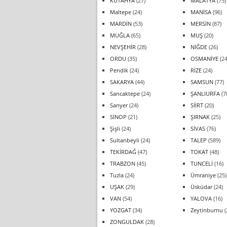
KÜTAHYA
(27)
MALATYA
(75)
Maltepe
(24)
MANİSA
(96)
MARDİN
(53)
MERSİN
(87)
MUĞLA
(65)
MUŞ
(20)
NEVŞEHİR
(28)
NİĞDE
(26)
ORDU
(35)
OSMANİYE
(24
Pendik
(24)
RİZE
(24)
SAKARYA
(44)
SAMSUN
(77)
Sancaktepe
(24)
ŞANLIURFA
(7
Sarıyer
(24)
SİİRT
(20)
SİNOP
(21)
ŞIRNAK
(25)
Şişli
(24)
SİVAS
(76)
Sultanbeyli
(24)
TALEP
(589)
TEKİRDAĞ
(47)
TOKAT
(48)
TRABZON
(45)
TUNCELİ
(16)
Tuzla
(24)
Ümraniye
(25)
UŞAK
(29)
Üsküdar
(24)
VAN
(54)
YALOVA
(16)
YOZGAT
(34)
Zeytinburnu
(
ZONGULDAK
(28)