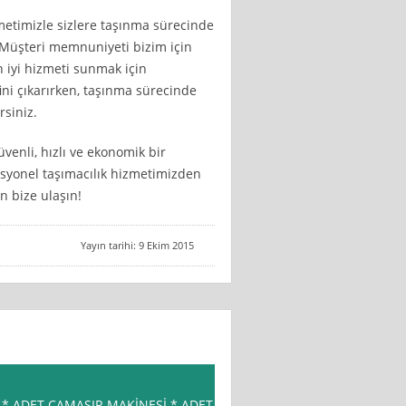
zmetimizle sizlere taşınma sürecinde
 Müşteri memnuniyeti bizim için
n iyi hizmeti sunmak için
fini çıkarırken, taşınma sürecinde
rsiniz.
üvenli, hızlı ve ekonomik bir
esyonel taşımacılık hizmetimizden
n bize ulaşın!
Yayın tarihi: 9 Ekim 2015
N * ADET ÇAMAŞIR MAKİNESİ * ADET