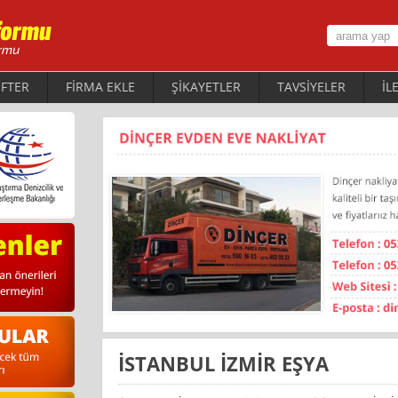
FTER
FİRMA EKLE
ŞİKAYETLER
TAVSİYELER
İL
İSTANBUL İZMİR EŞYA