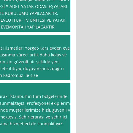
Sİ * ADET YATAK ODASI EŞYALARI
İZE KURULUMU YAPILACAKTIR.
EVCUTTUR. TV ÜNİTESİ VE YATAK
 EVEMONTAJI YAPILACAKTIR
t Hizmetleri Yozgat-Kars evden eve
taşınma süreci artık daha kolay ve
rınızın güvenli bir şekilde yeni
mete ihtiyaç duyuyorsanız, doğru
an kadromuz ile size
rak, İstanbul’un tüm bölgelerinde
 sunmaktayız. Profesyonel ekiplerimiz
nde müşterilerimize hızlı, güvenli ve
kteyiz. Şehirlerarası ve şehir içi
polama hizmetleri de sunmaktayız.