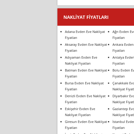
NAKLIYAT FIYATLARI
Adana Evden Eve Nakliyat
Ağrı Evden Ev
Fiyatları
Fiyatları
Aksaray Evden Eve Nakliyat
Ankara Evden 
Fiyatları
Fiyatları
Adıyaman Evden Eve
Antalya Evden
Nakliyat Fiyatları
Fiyatları
Batman Evden Eve Nakliyat
Bolu Evden Ev
Fiyatları
Fiyatları
Bursa Evden Eve Nakliyat
Çanakkale Ev
Fiyatları
Nakliyat Fiyatl
Denizli Evden Eve Nakliyat
Diyarbakır Ev
Fiyatları
Nakliyat Fiyatl
Eskişehir Evden Eve
Gaziantep Ev
Nakliyat Fiyatları
Nakliyat Fiyatl
Giresun Evden Eve Nakliyat
İstanbul Evde
Fiyatları
Fiyatları