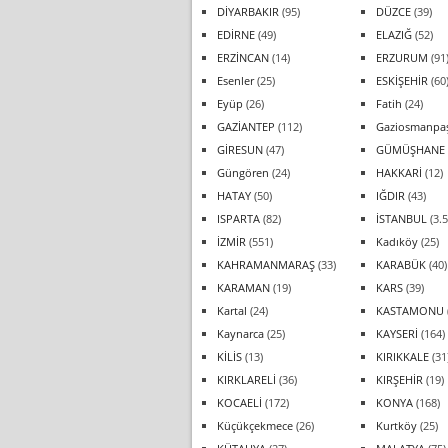
DİYARBAKIR
(95)
DÜZCE
(39)
EDİRNE
(49)
ELAZIĞ
(52)
ERZİNCAN
(14)
ERZURUM
(91
Esenler
(25)
ESKİŞEHİR
(60
Eyüp
(26)
Fatih
(24)
GAZİANTEP
(112)
Gaziosmanpa
GİRESUN
(47)
GÜMÜŞHANE
Güngören
(24)
HAKKARİ
(12)
HATAY
(50)
IĞDIR
(43)
ISPARTA
(82)
İSTANBUL
(3.5
İZMİR
(551)
Kadıköy
(25)
KAHRAMANMARAŞ
(33)
KARABÜK
(40)
KARAMAN
(19)
KARS
(39)
Kartal
(24)
KASTAMONU
Kaynarca
(25)
KAYSERİ
(164)
KİLİS
(13)
KIRIKKALE
(31
KIRKLARELİ
(36)
KIRŞEHİR
(19)
KOCAELİ
(172)
KONYA
(168)
Küçükçekmece
(26)
Kurtköy
(25)