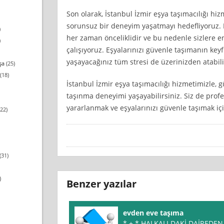
Son olarak, İstanbul İzmir eşya taşımacılığı hi
sorunsuz bir deneyim yaşatmayı hedefliyoruz.
)
her zaman önceliklidir ve bu nedenle sizlere e
)
çalışıyoruz. Eşyalarınızı güvenle taşımanın key
yaşayacağınız tüm stresi de üzerinizden atabili
şa
(25)
(18)
İstanbul İzmir eşya taşımacılığı hizmetimizle, g
taşınma deneyimi yaşayabilirsiniz. Siz de prof
yararlanmak ve eşyalarınızı güvenle taşımak içi
22)
(31)
)
Benzer yazılar
evden eve taşıma
* + * HALKALI DAKİ DAİREDE