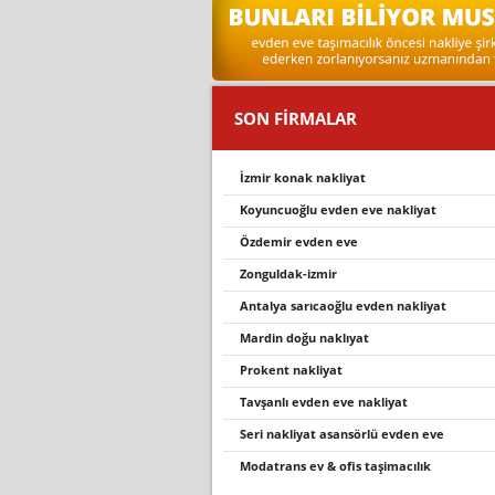
SON FİRMALAR
i̇zmir konak nakliyat
koyuncuoğlu evden eve nakliyat
özdemir evden eve
zonguldak-izmir
antalya sarıcaoğlu evden nakliyat
mardi̇n doğu nakliyat
prokent nakliyat
tavşanli evden eve nakli̇yat
seri nakliyat asansörlü evden eve
modatrans ev & ofis taşimacılık