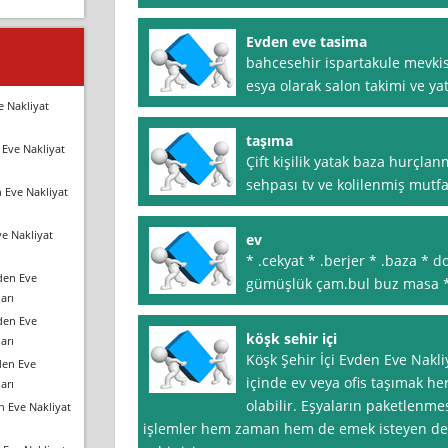
Evden eve tasima
bahcesehir ispartakule mevkis
esya olarak salon takimi ve yat
e Nakliyat
taşıma
Eve Nakliyat
Çift kişilik yatak baza hurçl
sehpası tv ve kolilenmiş mutfa
 Eve Nakliyat
e Nakliyat
ev
* .cekyat * .berjer * .baza * 
den Eve
gümüşlük çam.bul buz masa * 
arı
den Eve
köşk sehir içi
arı
Köşk Şehir İçi Evden Eve Nakli
den Eve
içinde ev veya ofis taşımak her
arı
olabilir. Eşyaların paketlenmes
n Eve Nakliyat
işlemler hem zaman hem de emek isteyen deta