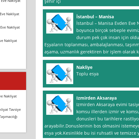
 Eve Nakliyat
şehir içi
Eve Nakliyat
İstanbul – Manisa
İstanbul – Manisa Evden Eve N
Eve Nakliyat
boyunca birçok sebeple evimiz
durum pek çok insan için oldukç
ve Nakliyat
Eşyaların toplanması, ambalajlanması, taşınma
aşama, uzmanlık gerektiren bir işlem olarak k
Nakliye
Toplu esya
ve Nakliyat
Izmirden Aksaraya
Izmirden Aksaraya evimi tasiyc
liyat Tavsiye
komsu illerden izmir ve komsu 
Taşımacılığı
donusleri bu tarihlere rastli
arayabilir.Donuslerinin bos olmasini istemeye
esya yok.Kesinlikle bu isi ruhsatli ve temizce