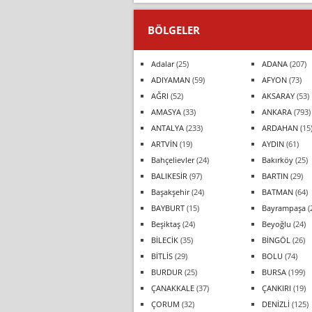
BÖLGELER
Adalar
(25)
ADANA
(207)
ADIYAMAN
(59)
AFYON
(73)
AĞRI
(52)
AKSARAY
(53)
AMASYA
(33)
ANKARA
(793)
ANTALYA
(233)
ARDAHAN
(15
ARTVİN
(19)
AYDIN
(61)
Bahçelievler
(24)
Bakırköy
(25)
BALIKESİR
(97)
BARTIN
(29)
Başakşehir
(24)
BATMAN
(64)
BAYBURT
(15)
Bayrampaşa
(
Beşiktaş
(24)
Beyoğlu
(24)
BİLECİK
(35)
BİNGÖL
(26)
BİTLİS
(29)
BOLU
(74)
BURDUR
(25)
BURSA
(199)
ÇANAKKALE
(37)
ÇANKIRI
(19)
ÇORUM
(32)
DENİZLİ
(125)