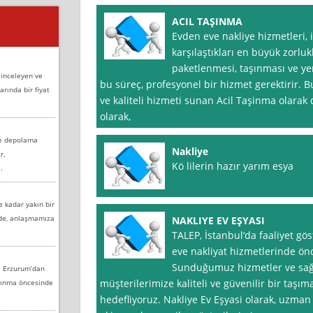
ACIL TAŞINMA
Evden eve nakliye hizmetleri,
karşılaştıkları en büyük zorluk
paketlenmesi, taşınması ve yer
 inceleyen ve
bu süreç, profesyonel bir hizmet gerektirir. B
arında bir fiyat
ve kaliteli hizmeti sunan Acil Taşinma olarak 
olarak,
ve depolama
Nakliye
r,
Kö lilerin hazır yarım esya
.
e kadar yakın bir
nde, anlaşmamıza
NAKLIYE EV EŞYASI
TALEP, İstanbul‘da faaliyet gö
eve nakliyat hizmetlerinde öncü
Sunduğumuz hizmetler ve sağl
e Erzurum’dan
müşterilerimize kaliteli ve güvenilir bir taşı
aşınma öncesinde
hedefliyoruz. Nakliye Ev Eşyasi olarak, uzm