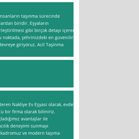
 insanların taşınma sürecinde
lardan biridir. Eşyaların
leştirilmesi gibi birçok detayı içeren
u noktada, şehrinizdeki en güvenilir
devreye giriyoruz. Acil Taşinma
steren Nakliye Ev Eşyasi olarak, evden
 bir firma olarak biliniriz.
adığımız avantajlar ile
macılık deneyimi sunmayı
an kadromuz ve modern taşıma