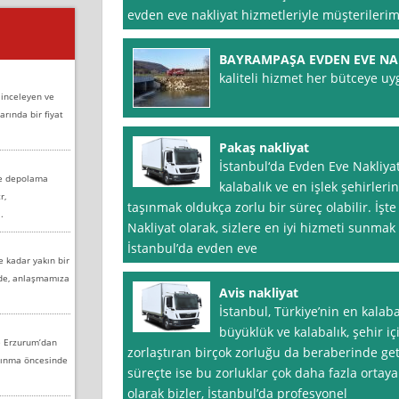
evden eve nakliyat hizmetleriyle müşterilerim
BAYRAMPAŞA EVDEN EVE NA
kaliteli hizmet her bütceye uy
 inceleyen ve
arında bir fiyat
Pakaş nakliyat
İstanbul‘da Evden Eve Nakliyat
ve depolama
kalabalık ve en işlek şehirler
r,
taşınmak oldukça zorlu bir süreç olabilir. İş
.
Nakliyat olarak, sizlere en iyi hizmeti sunmak
İstanbul’da evden eve
e kadar yakın bir
nde, anlaşmamıza
Avis nakliyat
İstanbul, Türkiye’nin en kala
büyüklük ve kalabalık, şehir i
e Erzurum’dan
zorlaştıran birçok zorluğu da beraberinde geti
aşınma öncesinde
süreçte ise bu zorluklar çok daha fazla ortaya
olarak bizler, İstanbul’da profesyonel