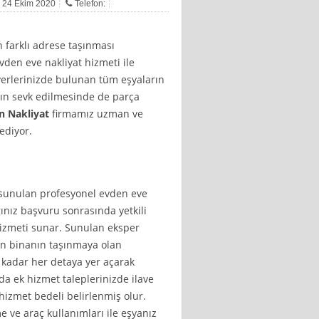
i: 24 Ekim 2020
Telefon:
 farklı adrese taşınması
den eve nakliyat hizmeti ile
ş yerlerinizde bulunan tüm eşyaların
arın sevk edilmesinde de parça
n Nakliyat
firmamız uzman ve
ediyor.
sunulan profesyonel evden eve
ınız başvuru sonrasında yetkili
hizmeti sunar. Sunulan eksper
n binanın taşınmaya olan
e kadar her detaya yer açarak
a ek hizmet taleplerinizde ilave
 hizmet bedeli belirlenmiş olur.
 ve araç kullanımları ile eşyanız