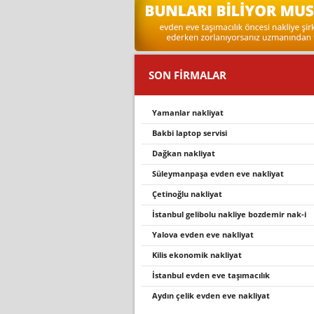
SON FİRMALAR
yamanlar nakliyat
bakbi̇ laptop servisi
dağkan nakliyat
süleymanpaşa evden eve nakliyat
çetinoğlu nakliyat
i̇stanbul geli̇bolu nakli̇ye bozdemi̇r nak-i̇
yalova evden eve nakli̇yat
kilis ekonomik nakliyat
i̇stanbul evden eve taşimacilik
aydın çelik evden eve nakliyat