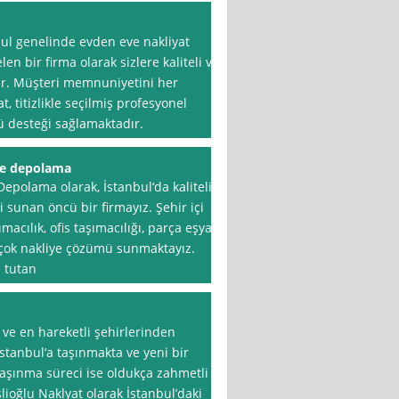
nbul genelinde evden eve nakliyat
n bir firma olarak sizlere kaliteli ve
ır. Müşteri memnuniyetini her
 titizlikle seçilmiş profesyonel
lü desteği sağlamaktadır.
ve depolama
epolama olarak, İstanbul‘da kaliteli
i sunan öncü bir firmayız. Şehir içi
macılık, ofis taşımacılığı, parça eşya
rçok nakliye çözümü sunmaktayız.
 tutan
 ve en hareketli şehirlerinden
 İstanbul’a taşınmakta ve yeni bir
aşınma süreci ise oldukça zahmetli
lioğlu Naklyat olarak İstanbul’daki