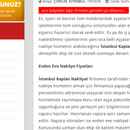
Bölge:
ÇORUM
,
İSTANBUL
/ PENDİK
Üyelik Tarih
aynı bölgedeki diğer firmaları görmek için tıklayınız...
Ev, işyeri ve benzer tüm mekânlardaki eşyaların
işlemlerinin tüm zorluğunu üstünüzden alan ev
eşyanız hasarsız olarak sevk edilir. Ev ya da i
nakledilmesi işlemlerinin yanı sıra belli eşyal
nakliye hizmetini alabileceğiniz
İstanbul Kapla
deneyimli ekip ile size destek sunmaya devam 
Evden Eve Nakliye Fiyatları
İstanbul Kaplan Nakliyat
firmamız tarafından 
nakliye hizmetini almak için firmamıza yapacağ
personelimiz adresinize ulaşarak size eksper 
hizmetinde taşınmaya konu olan eşya yükünde
uygunluğuna ve yeni yerleşim yeri bilgileriniz
raporu hazırlar. Hazırlanan rapora aynı zamand
edilir. Rapora istinaden ise evden eve nakliyat
Konusunda uzman olan ekip ile kaliteli malzeme