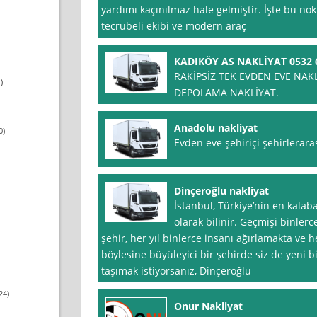
yardımı kaçınılmaz hale gelmiştir. İşte bu no
tecrübeli ekibi ve modern araç
KADIKÖY AS NAKLİYAT 0532 6
RAKİPSİZ TEK EVDEN EVE NAK
)
DEPOLAMA NAKLİYAT.
Anadolu nakliyat
0)
Evden eve şehiriçi şehirlerarası
Dinçeroğlu nakliyat
İstanbul, Türkiye’nin en kalaba
olarak bilinir. Geçmişi binler
şehir, her yıl binlerce insanı ağırlamakta ve 
böylesine büyüleyici bir şehirde siz de yeni b
taşımak istiyorsanız, Dinçeroğlu
24)
Onur Nakliyat