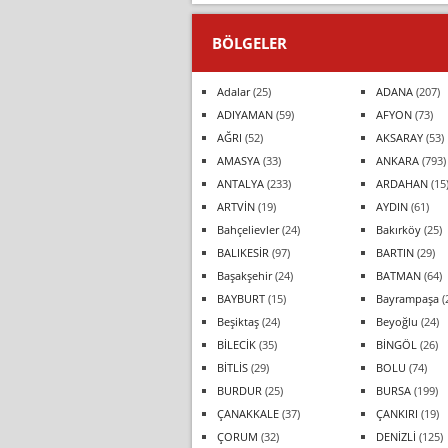
BÖLGELER
Adalar
(25)
ADANA
(207)
ADIYAMAN
(59)
AFYON
(73)
AĞRI
(52)
AKSARAY
(53)
AMASYA
(33)
ANKARA
(793)
ANTALYA
(233)
ARDAHAN
(15
ARTVİN
(19)
AYDIN
(61)
Bahçelievler
(24)
Bakırköy
(25)
BALIKESİR
(97)
BARTIN
(29)
Başakşehir
(24)
BATMAN
(64)
BAYBURT
(15)
Bayrampaşa
(
Beşiktaş
(24)
Beyoğlu
(24)
BİLECİK
(35)
BİNGÖL
(26)
BİTLİS
(29)
BOLU
(74)
BURDUR
(25)
BURSA
(199)
ÇANAKKALE
(37)
ÇANKIRI
(19)
ÇORUM
(32)
DENİZLİ
(125)