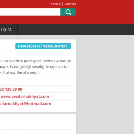
|
Kayıt ol
Giriş yap
ETİŞİM