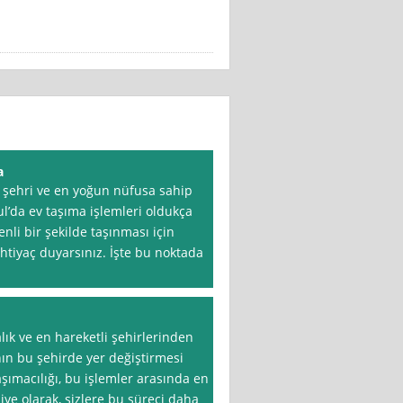
a
k şehri ve en yoğun nüfusa sahip
bul’da ev taşıma işlemleri oldukça
enli bir şekilde taşınması için
ihtiyaç duyarsınız. İşte bu noktada
lık ve en hareketli şehirlerinden
nın bu şehirde yer değiştirmesi
aşımacılığı, bu işlemler arasında en
liye olarak, sizlere bu süreci daha