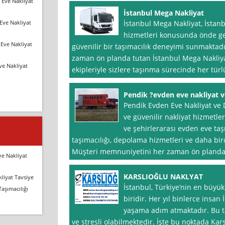
 Eve Nakliyat
İstanbul Mega Nakliyat
Eve Nakliyat
İstanbul Mega Nakliyat, İsta
hizmetleri konusunda önde gele
Eve Nakliyat
güvenilir bir taşımacılık deneyimi sunmaktad
zaman ön planda tutan İstanbul Mega Nakliyat,
ve Nakliyat
ekipleriyle sizlere taşınma sürecinde her tür
Pendik ?evden eve nakliyat 
Pendik Evden Eve Nakliyat ve D
ve güvenilir nakliyat hizmetler
ve şehirlerarası evden eve taşı
taşımacılığı, depolama hizmetleri ve daha bi
Müşteri memnuniyetini her zaman ön planda
ve Nakliyat
KARSLIOĞLU NAKLYAT
liyat Tavsiye
İstanbul, Türkiye’nin en büyük
Taşımacılığı
biridir. Her yıl binlerce insan
yaşama adım atmaktadır. Bu t
ve stresli olabilmektedir. İşte bu noktada Kars