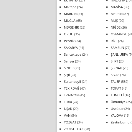
KÜTAHYA
(27)
MALATYA
(75)
Maltepe
(24)
MANİSA
(96)
MARDİN
(53)
MERSİN
(87)
MUĞLA
(65)
MUŞ
(20)
NEVŞEHİR
(28)
NİĞDE
(26)
ORDU
(35)
OSMANİYE
(24
Pendik
(24)
RİZE
(24)
SAKARYA
(44)
SAMSUN
(77)
Sancaktepe
(24)
ŞANLIURFA
(7
Sarıyer
(24)
SİİRT
(20)
SİNOP
(21)
ŞIRNAK
(25)
Şişli
(24)
SİVAS
(76)
Sultanbeyli
(24)
TALEP
(589)
TEKİRDAĞ
(47)
TOKAT
(48)
TRABZON
(45)
TUNCELİ
(16)
Tuzla
(24)
Ümraniye
(25)
UŞAK
(29)
Üsküdar
(24)
VAN
(54)
YALOVA
(16)
YOZGAT
(34)
Zeytinburnu
(
ZONGULDAK
(28)