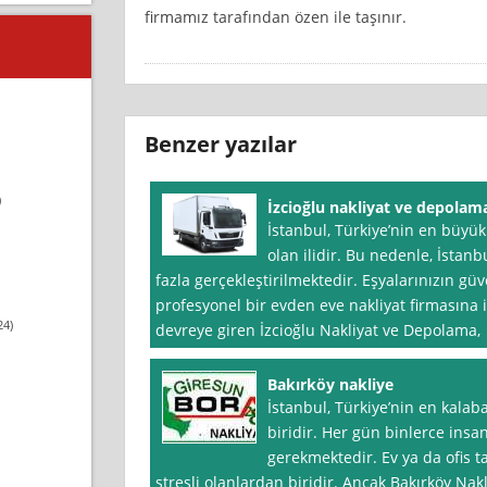
firmamız tarafından özen ile taşınır.
Benzer yazılar
)
İzcioğlu nakliyat ve depolam
İstanbul, Türkiye’nin en büyü
olan ilidir. Bu nedenle, İstan
fazla gerçekleştirilmektedir. Eşyalarınızın güv
profesyonel bir evden eve nakliyat firmasına 
24)
devreye giren İzcioğlu Nakliyat ve Depolama,
Bakırköy nakliye
İstanbul, Türkiye’nin en kalaba
biridir. Her gün binlerce insa
gerekmektedir. Ev ya da ofis t
stresli olanlardan biridir. Ancak Bakırköy Nak