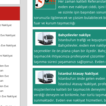
Her zaman kaliteli Referansla
evden eve nakliyat ciddi, işini
ve sizinle işin başından sonun
sorunuzla ilgilenecek ve çözüm bulabilecek bir
fuar ve kurum taşımacılığı
e Nakliyat
Bahçelievler nakliye
Eve Nakliyat
İstanbul‘un trafiği ve koşuştu
Bahçelievler, evden eve nakliye
 Eve Nakliyat
seçenekler ile ön plana çıkan bir ilçedir. Bahç
e Nakliyat
taşımacılık ihtiyacınıza profesyonel çözümler 
taşınma süreci yaşamanızı sağlıyoruz. Evden 
den Eve
arı
İstanbul Atasay Nakliyat
den Eve
İstanbul‘un önde gelen evden e
arı
İstanbul Atasay Nakliyat, prof
den Eve
müşterilerine kaliteli bir taşımacılık deneyim
arı
verdiği deneyim ve birikimle, her türlü taşı
n Eve Nakliyat
sunmaktadır. Evden eve nakliyat hizmetleri, 