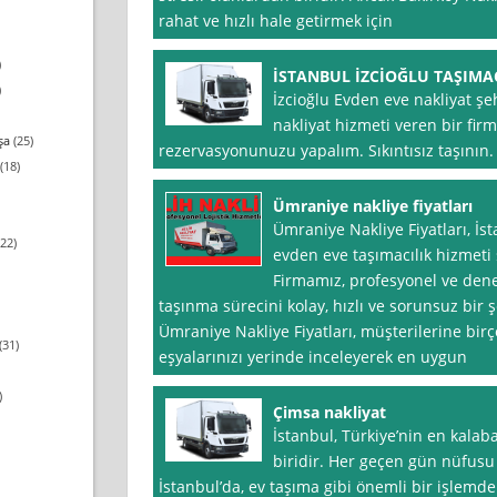
rahat ve hızlı hale getirmek için
)
İSTANBUL İZCİOĞLU TAŞIMA
)
İzcioğlu Evden eve nakliyat şeh
nakliyat hizmeti veren bir fi
şa
(25)
rezervasyonunuzu yapalım. Sıkıntısız taşının.
(18)
Ümraniye nakliye fiyatları
Ümraniye Nakliye Fiyatları, İst
22)
evden eve taşımacılık hizmeti s
Firmamız, profesyonel ve dene
taşınma sürecini kolay, hızlı ve sorunsuz bir 
Ümraniye Nakliye Fiyatları, müşterilerine bir
(31)
eşyalarınızı yerinde inceleyerek en uygun
)
Çimsa nakliyat
İstanbul, Türkiye’nin en kalaba
biridir. Her geçen gün nüfusu
İstanbul’da, ev taşıma gibi önemli bir işlemde