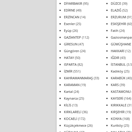
DİYARBAKIR
(95)
DÜZCE
(39)
EDİRNE
(49)
ELAZIĞ
(52)
ERZİNCAN
(14)
ERZURUM
(91
Esenler
(25)
ESKİŞEHİR
(60
Eyüp
(26)
Fatih
(24)
GAZİANTEP
(112)
Gaziosmanpa
GİRESUN
(47)
GÜMÜŞHANE
Güngören
(24)
HAKKARİ
(12)
HATAY
(50)
IĞDIR
(43)
ISPARTA
(82)
İSTANBUL
(3.5
İZMİR
(551)
Kadıköy
(25)
KAHRAMANMARAŞ
(33)
KARABÜK
(40)
KARAMAN
(19)
KARS
(39)
Kartal
(24)
KASTAMONU
Kaynarca
(25)
KAYSERİ
(164)
KİLİS
(13)
KIRIKKALE
(31
KIRKLARELİ
(36)
KIRŞEHİR
(19)
KOCAELİ
(172)
KONYA
(168)
Küçükçekmece
(26)
Kurtköy
(25)