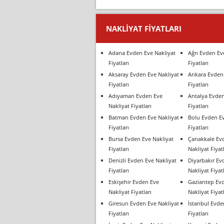
NAKLIYAT FIYATLARI
Adana Evden Eve Nakliyat
Ağrı Evden Ev
Fiyatları
Fiyatları
Aksaray Evden Eve Nakliyat
Ankara Evden 
Fiyatları
Fiyatları
Adıyaman Evden Eve
Antalya Evden
Nakliyat Fiyatları
Fiyatları
Batman Evden Eve Nakliyat
Bolu Evden Ev
Fiyatları
Fiyatları
Bursa Evden Eve Nakliyat
Çanakkale Ev
Fiyatları
Nakliyat Fiyatl
Denizli Evden Eve Nakliyat
Diyarbakır Ev
Fiyatları
Nakliyat Fiyatl
Eskişehir Evden Eve
Gaziantep Ev
Nakliyat Fiyatları
Nakliyat Fiyatl
Giresun Evden Eve Nakliyat
İstanbul Evde
Fiyatları
Fiyatları