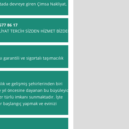
ktada devreye giren Çimsa Nakliyat,
77 86 17
LİYAT TERCİH SİZDEN HİZMET BİZDEN
 garantili ve sigortalı taşımacılık
lık ve gelişmiş şehirlerinden biri
ce yıl öncesine dayanan bu büyüleyici
her türlü imkanı sunmaktadır. İşte
ir başlangıç yapmak ve evinizi