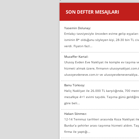
SON DEFTER MESAJLARI
Yasemin Dolunay:
Emlakçı tavsiyesiyle önceden evime gelip eşyaları
isminin B* olduğunu söyleyen kişi, 28-30 bin TL civ
verdi. Fiyatın fazl...
Muzaffer Kartal:
Ulusoy Evden Eve Nakliyat ile komple ev taşıma 
hizmeti almak üzere, firmanın ulusoynaklyat.com.t
ulusoyevdeneve.com.tr ve ulusoyevdenevenaklya..
Banu Türksoy:
Haliç Nakliyat ile 26.000 TL karşılığında, 700 metr
mesafeye 4+1 evimi taşıdık. Taşıma günü geldiği
göre beli...
Hakan Sönmez:
12-14 Temmuz tarihleri arasında Koza Nakliyat il
Burdur’a şehirler arası taşınma hizmeti aldım. T
firma ile yaptığı...