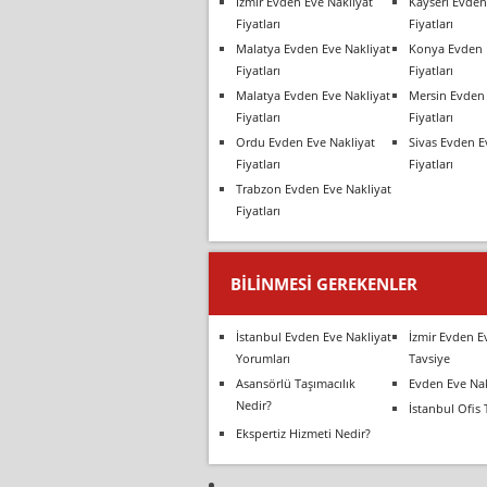
İzmir Evden Eve Nakliyat
Kayseri Evden
Fiyatları
Fiyatları
Malatya Evden Eve Nakliyat
Konya Evden 
Fiyatları
Fiyatları
Malatya Evden Eve Nakliyat
Mersin Evden 
Fiyatları
Fiyatları
Ordu Evden Eve Nakliyat
Sivas Evden E
Fiyatları
Fiyatları
Trabzon Evden Eve Nakliyat
Fiyatları
BILINMESI GEREKENLER
İstanbul Evden Eve Nakliyat
İzmir Evden E
Yorumları
Tavsiye
Asansörlü Taşımacılık
Evden Eve Nak
Nedir?
İstanbul Ofis 
Ekspertiz Hizmeti Nedir?