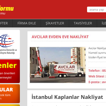
FTER
FİRMA EKLE
ŞİKAYETLER
TAVSİYELER
İL
İstanbul Kaplanlar Nakliyat