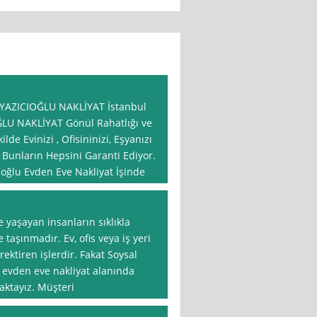
| YAZICIOĞLU NAKLİYAT İstanbul
ĞLU NAKLİYAT Gönül Rahatlığı ve
de Evinizi , Ofisininizi, Eşyanızı
 Bunların Hepsini Garanti Ediyor.
ıoğlu Evden Eve Nakliyat İşinde
e yaşayan insanların sıklıkla
 taşınmadır. Ev, ofis veya iş yeri
ektiren işlerdir. Fakat Soysal
z evden eve nakliyat alanında
aktayız. Müşteri