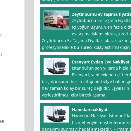
Zeytinburnu ev taşıma fiyatla
Zeytinburnu Ev Taşıma Fiyatlar
içi yoğunluğunun en fazla oldu
ev taşıma işlemi oldukça zorlu 
)
Zeytinburnu Ev Taşıma Fiyatları olarak, uzun 
profesyonellikle bu süreci kolaylaştırmak içi
0)
Esenyurt Evden Eve Nakliyat
İstanbul‘un son yıllarda hızla
Esenyurt, yeni evlenen çiftler
birçok insanın tercih ettiği bir bölge haline g
her zaman kolay bir süreç değildir. Eşyaların
yerleştirilmesi gibi birçok aşama
Hanedan nakliyat
Hanedan Nakliyat, İstanbul‘d
24)
hizmetleriyle müşterilerine kal
deneyimi sunmayı hedeflemektedir. Firmamız,