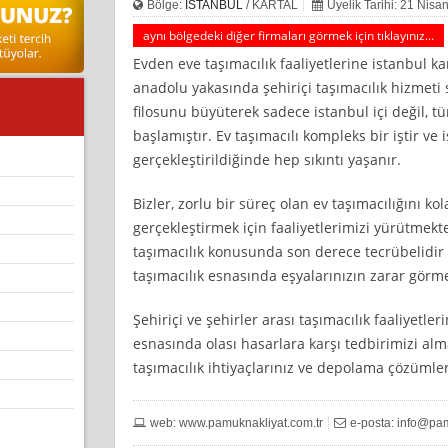
Bölge:
İSTANBUL
/ KARTAL
Üyelik Tarihi: 21 Nisa
aynı bölgedeki diğer firmaları görmek için tıklayınız...
Evden eve taşımacılık faaliyetlerine istanbul ka
anadolu yakasında şehiriçi taşımacılık hizmet
filosunu büyüterek sadece istanbul içi değil, 
başlamıştır. Ev taşımacılı kompleks bir iştir ve
gerçekleştirildiğinde hep sıkıntı yaşanır.
Bizler, zorlu bir süreç olan ev taşımacılığını kol
gerçekleştirmek için faaliyetlerimizi yürütmekt
taşımacılık konusunda son derece tecrübelidir 
taşımacılık esnasında eşyalarınızın zarar görme
Şehiriçi ve şehirler arası taşımacılık faaliyetler
esnasında olası hasarlara karşı tedbirimizi alma
taşımacılık ihtiyaçlarınız ve depolama çözümleri
web: www.pamuknakliyat.com.tr
e-posta:
info@pam