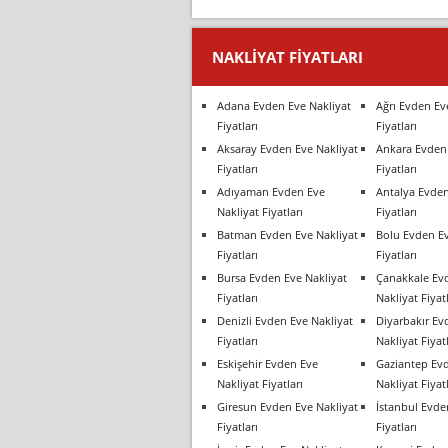
NAKLIYAT FIYATLARI
Adana Evden Eve Nakliyat
Ağrı Evden Ev
Fiyatları
Fiyatları
Aksaray Evden Eve Nakliyat
Ankara Evden 
Fiyatları
Fiyatları
Adıyaman Evden Eve
Antalya Evden
Nakliyat Fiyatları
Fiyatları
Batman Evden Eve Nakliyat
Bolu Evden Ev
Fiyatları
Fiyatları
Bursa Evden Eve Nakliyat
Çanakkale Ev
Fiyatları
Nakliyat Fiyatl
Denizli Evden Eve Nakliyat
Diyarbakır Ev
Fiyatları
Nakliyat Fiyatl
Eskişehir Evden Eve
Gaziantep Ev
Nakliyat Fiyatları
Nakliyat Fiyatl
Giresun Evden Eve Nakliyat
İstanbul Evde
Fiyatları
Fiyatları