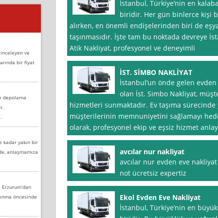
İstanbul, Türkiye’nin en kalab
biridir. Her gün binlerce kişi
alırken, en önemli endişelerinden biri de eşya
taşınmasıdır. İşte tam bu noktada devreye İsta
Atik Nakliyat, profesyonel ve deneyimli
 inceleyen ve
arında bir fiyat
İST. SİMBO NAKLİYAT
İstanbul‘un önde gelen evden e
olan İst. Simbo Nakliyat, müşter
ve depolama
hizmetleri sunmaktadır. Ev taşıma sürecinde 
r,
müşterilerinin memnuniyetini sağlamayı hedef
.
olarak, profesyonel ekip ve eşsiz hizmet anlay
e kadar yakın bir
avcılar nur nakliyat
nde, anlaşmamıza
avcılar nur evden eve nakliyat
not ücretsiz expertiz
e Erzurum’dan
Ekol Evden Eve Nakliyat
aşınma öncesinde
İstanbul, Türkiye’nin en büyük