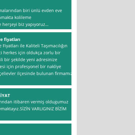
rmalarından biri ünlü evden eve
unmakta kolileme
e herşeyi biz yapıyoruz…
 fiyatları
Fiyatları ile Kaliteli Taşımacılığın
i herkes için oldukça zorlu bir
i bir şekilde yeni adresinize
esi için profesyonel bir nakliye
çelievler ilçesinde bulunan firmamız,
İYAT
yınndan itibaren vermiş oldugumuz
ymaktayız.SİZİN VARLIGINIZ BİZİM