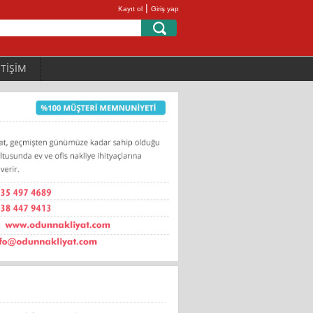
|
Kayıt ol
Giriş yap
ETİŞİM