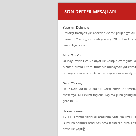
SON DEFTER MESAJLARI
Yasemin Dolunay:
Emlakçı tavsiyesiyle önceden evime gelip eşyaları
isminin B* olduğunu söyleyen kişi, 28-30 bin TL civ
verdi. Fiyatın fazl...
Muzaffer Kartal:
Ulusoy Evden Eve Nakliyat ile komple ev taşıma 
hizmeti almak üzere, firmanın ulusoynaklyat.com.t
ulusoyevdeneve.com.tr ve ulusoyevdenevenaklya..
Banu Türksoy:
Haliç Nakliyat ile 26.000 TL karşılığında, 700 metr
mesafeye 4+1 evimi taşıdık. Taşıma günü geldiği
göre beli...
Hakan Sönmez:
12-14 Temmuz tarihleri arasında Koza Nakliyat il
Burdur’a şehirler arası taşınma hizmeti aldım. T
firma ile yaptığı...