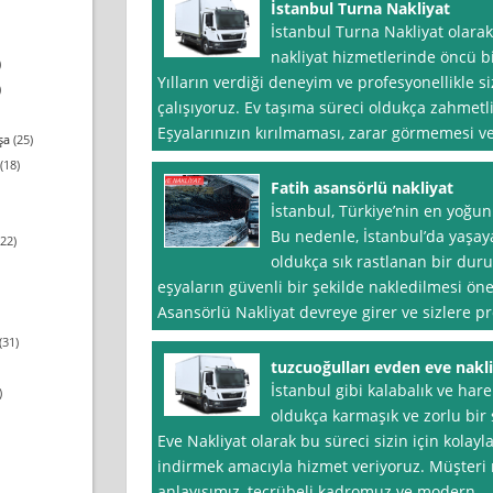
İstanbul Turna Nakliyat
İstanbul Turna Nakliyat olarak
nakliyat hizmetlerinde öncü bi
)
Yılların verdiği deneyim ve profesyonellikle s
)
çalışıyoruz. Ev taşıma süreci oldukça zahmetli v
Eşyalarınızın kırılmaması, zarar görmemesi v
şa
(25)
(18)
Fatih asansörlü nakliyat
İstanbul, Türkiye’nin en yoğun
Bu nedenle, İstanbul’da yaşaya
22)
oldukça sık rastlanan bir duru
eşyaların güvenli bir şekilde nakledilmesi öne
Asansörlü Nakliyat devreye girer ve sizlere p
(31)
tuzcuoğulları evden eve nakl
İstanbul gibi kalabalık ve har
)
oldukça karmaşık ve zorlu bir 
Eve Nakliyat olarak bu süreci sizin için kolay
indirmek amacıyla hizmet veriyoruz. Müşteri
anlayışımız, tecrübeli kadromuz ve modern