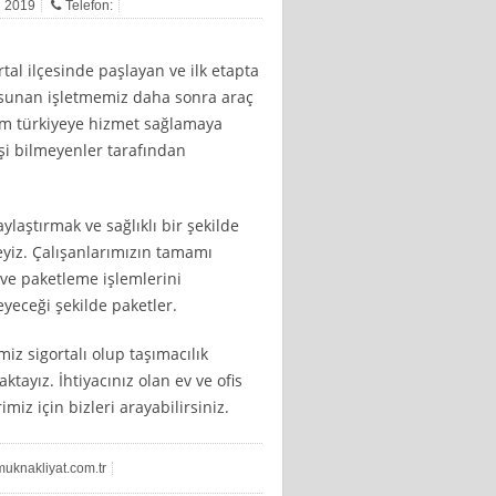
n 2019
Telefon:
rtal ilçesinde paşlayan ve ilk etapta
i sunan işletmemiz daha sonra araç
tüm türkiyeye hizmet sağlamaya
 işi bilmeyenler tarafından
aylaştırmak ve sağlıklı bir şekilde
eyiz. Çalışanlarımızın tamamı
ve paketleme işlemlerini
yeceği şekilde paketler.
imiz sigortalı olup taşımacılık
ktayız. İhtiyacınız olan ev ve ofis
miz için bizleri arayabilirsiniz.
uknakliyat.com.tr