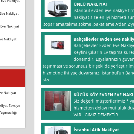
 Eve Nakliyat
ÜNLÜ NAKLİYAT
istanbul evden eve nakliye fi
Eve Nakliyat
nakliyat size en iyi hizmeti s
,toparlama,takma,sökme ,paketleme A’dan Z’y
Eve Nakliyat
Bahçelievler evden eve nakliye
ve Nakliyat
Bahçelievler Evden Eve Nakliye 
Keyfini Çıkarın Ev taşıma sürec
dönemdir. Eşyalarınızın güvenl
taşınması ve sorunsuz bir şekilde yerleştirilm
hizmetine ihtiyaç duyarsınız. İstanbul’un Bah
size
ve Nakliyat
KÜCÜK KÖY EVDEN EVE NAKL
Siz değerli müşterilerimiz * 
liyat Tavsiye
hizmetten dolayı mutluluk du
Taşımacılığı
VARLIGIMIZ DEMEKTİR.
İstanbul Atik Nakliyat