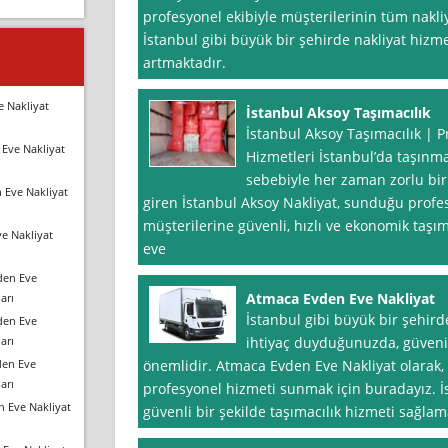
profesyonel ekibiyle müşterilerinin tüm nakli
İstanbul gibi büyük bir şehirde nakliyat hizm
artmaktadır.
e Nakliyat
İstanbul Aksoy Taşımacılık
İstanbul Aksoy Taşımacılık | 
Eve Nakliyat
Hizmetleri İstanbul’da taşınma
sebebiyle her zaman zorlu bi
 Eve Nakliyat
giren İstanbul Aksoy Nakliyat, sunduğu profe
müşterilerine güvenli, hızlı ve ekonomik taşı
e Nakliyat
eve
den Eve
Atmaca Evden Eve Nakliyat
arı
İstanbul gibi büyük bir şehir
den Eve
arı
ihtiyaç duyduğunuzda, güvenil
den Eve
önemlidir. Atmaca Evden Eve Nakliyat olarak, 
arı
profesyonel hizmeti sunmak için buradayız. İs
n Eve Nakliyat
güvenli bir şekilde taşımacılık hizmeti sağla