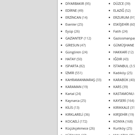
DİYARBAKIR
(95)
DÜZCE
(39)
EDİRNE
(49)
ELAZIĞ
(52)
ERZİNCAN
(14)
ERZURUM
(91
Esenler
(25)
ESKİŞEHİR
(60
Eyüp
(26)
Fatih
(24)
GAZİANTEP
(112)
Gaziosmanpa
GİRESUN
(47)
GÜMÜŞHANE
Güngören
(24)
HAKKARİ
(12)
HATAY
(50)
IĞDIR
(43)
ISPARTA
(82)
İSTANBUL
(3.5
İZMİR
(551)
Kadıköy
(25)
KAHRAMANMARAŞ
(33)
KARABÜK
(40)
KARAMAN
(19)
KARS
(39)
Kartal
(24)
KASTAMONU
Kaynarca
(25)
KAYSERİ
(164)
KİLİS
(13)
KIRIKKALE
(31
KIRKLARELİ
(36)
KIRŞEHİR
(19)
KOCAELİ
(172)
KONYA
(168)
Küçükçekmece
(26)
Kurtköy
(25)