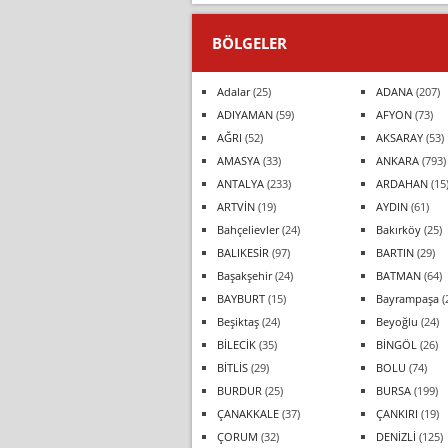
BÖLGELER
Adalar
(25)
ADANA
(207)
ADIYAMAN
(59)
AFYON
(73)
AĞRI
(52)
AKSARAY
(53)
AMASYA
(33)
ANKARA
(793)
ANTALYA
(233)
ARDAHAN
(15
ARTVİN
(19)
AYDIN
(61)
Bahçelievler
(24)
Bakırköy
(25)
BALIKESİR
(97)
BARTIN
(29)
Başakşehir
(24)
BATMAN
(64)
BAYBURT
(15)
Bayrampaşa
(
Beşiktaş
(24)
Beyoğlu
(24)
BİLECİK
(35)
BİNGÖL
(26)
BİTLİS
(29)
BOLU
(74)
BURDUR
(25)
BURSA
(199)
ÇANAKKALE
(37)
ÇANKIRI
(19)
ÇORUM
(32)
DENİZLİ
(125)