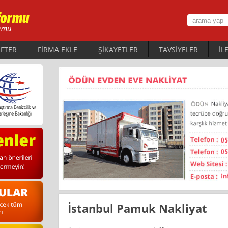
FTER
FİRMA EKLE
ŞİKAYETLER
TAVSİYELER
İL
İstanbul Pamuk Nakliyat