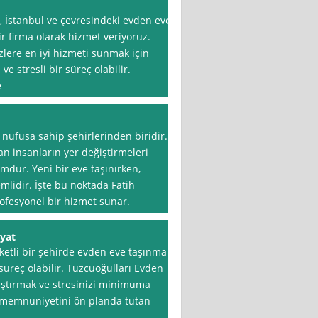
, İstanbul ve çevresindeki evden eve
r firma olarak hizmet veriyoruz.
izlere en iyi hizmeti sunmak için
e stresli bir süreç olabilir.
e
 nüfusa sahip şehirlerinden biridir.
n insanların yer değiştirmeleri
mdur. Yeni bir eve taşınırken,
mlidir. İşte bu noktada Fatih
rofesyonel bir hizmet sunar.
iyat
eketli bir şehirde evden eve taşınmak
süreç olabilir. Tuzcuoğulları Evden
laştırmak ve stresinizi minimuma
 memnuniyetini ön planda tutan