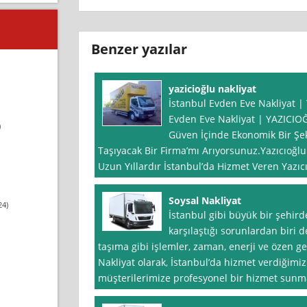
Benzer yazılar
yazicioğlu nakliyat
İstanbul Evden Eve Nakliyat 
Evden Eve Nakliyat | YAZICIO
)
Güven İçinde Ekonomik Bir Şekil
Taşıyacak Bir Firma’mı Arıyorsunuz.Yazıcıoğlu
Uzun Yıllardır İstanbul’da Hizmet Veren Yazıc
Soysal Nakliyat
24)
İstanbul gibi büyük bir şehird
karşılaştığı sorunlardan biri de
taşıma gibi işlemler, zaman, enerji ve özen ger
Nakliyat olarak, İstanbul’da hizmet verdiğimi
müşterilerimize profesyonel bir hizmet sunm