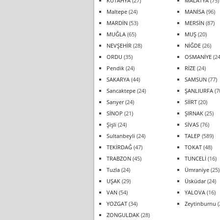
KÜTAHYA
(27)
MALATYA
(75)
Maltepe
(24)
MANİSA
(96)
MARDİN
(53)
MERSİN
(87)
MUĞLA
(65)
MUŞ
(20)
NEVŞEHİR
(28)
NİĞDE
(26)
ORDU
(35)
OSMANİYE
(24
Pendik
(24)
RİZE
(24)
SAKARYA
(44)
SAMSUN
(77)
Sancaktepe
(24)
ŞANLIURFA
(7
Sarıyer
(24)
SİİRT
(20)
SİNOP
(21)
ŞIRNAK
(25)
Şişli
(24)
SİVAS
(76)
Sultanbeyli
(24)
TALEP
(589)
TEKİRDAĞ
(47)
TOKAT
(48)
TRABZON
(45)
TUNCELİ
(16)
Tuzla
(24)
Ümraniye
(25)
UŞAK
(29)
Üsküdar
(24)
VAN
(54)
YALOVA
(16)
YOZGAT
(34)
Zeytinburnu
(
ZONGULDAK
(28)