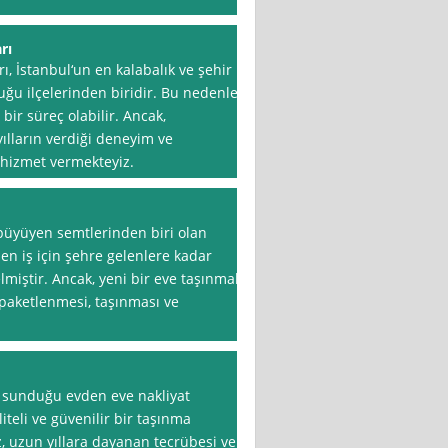
rı
ı, İstanbul‘un en kalabalık ve şehir
ğu ilçelerinden biridir. Bu nedenle,
bir süreç olabilir. Ancak,
yılların verdiği deneyim ve
n hizmet vermekteyiz.
 büyüyen semtlerinden biri olan
den iş için şehre gelenlere kadar
elmiştir. Ancak, yeni bir eve taşınmak
 paketlenmesi, taşınması ve
a sunduğu evden eve nakliyat
iteli ve güvenilir bir taşınma
 uzun yıllara dayanan tecrübesi ve