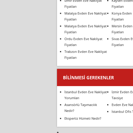
İzmir Evden Eve Nakliyat
Kayseri Evden
Fiyatları
Fiyatları
Malatya Evden Eve Nakliyat
Konya Evden 
Fiyatları
Fiyatları
Malatya Evden Eve Nakliyat
Mersin Evden 
Fiyatları
Fiyatları
Ordu Evden Eve Nakliyat
Sivas Evden E
Fiyatları
Fiyatları
Trabzon Evden Eve Nakliyat
Fiyatları
BILINMESI GEREKENLER
İstanbul Evden Eve Nakliyat
İzmir Evden E
Yorumları
Tavsiye
Asansörlü Taşımacılık
Evden Eve Nak
Nedir?
İstanbul Ofis 
Ekspertiz Hizmeti Nedir?