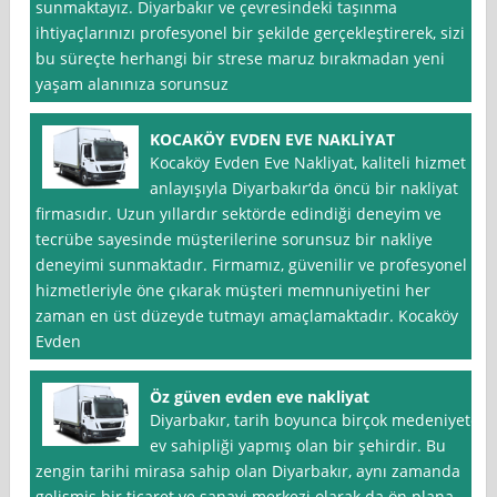
sunmaktayız. Diyarbakır ve çevresindeki taşınma
ihtiyaçlarınızı profesyonel bir şekilde gerçekleştirerek, sizi
bu süreçte herhangi bir strese maruz bırakmadan yeni
yaşam alanınıza sorunsuz
KOCAKÖY EVDEN EVE NAKLİYAT
Kocaköy Evden Eve Nakliyat, kaliteli hizmet
anlayışıyla Diyarbakır‘da öncü bir nakliyat
firmasıdır. Uzun yıllardır sektörde edindiği deneyim ve
tecrübe sayesinde müşterilerine sorunsuz bir nakliye
deneyimi sunmaktadır. Firmamız, güvenilir ve profesyonel
hizmetleriyle öne çıkarak müşteri memnuniyetini her
zaman en üst düzeyde tutmayı amaçlamaktadır. Kocaköy
Evden
Öz güven evden eve nakliyat
Diyarbakır, tarih boyunca birçok medeniyete
ev sahipliği yapmış olan bir şehirdir. Bu
zengin tarihi mirasa sahip olan Diyarbakır, aynı zamanda
gelişmiş bir ticaret ve sanayi merkezi olarak da ön plana