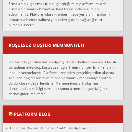
firmaları buluşturmak için oluşturduğumuz platformumuzda
Ahmet:
firmaları arayarak hizmet ve fiyat konusunda bilgi talep
Lüleburgaz güngünes evden eve naklyat eşyalarımı taşımak için
edebilirsiniz. Platform olarak rehberimizde yer alan firmaların
anlaştık sabah eve geldiklerinde de eşyalarımı düzgün şekilde
tamamına hizmet kalitesi yönünden garanti sağladığımızı
sarcaz demelerine r...
bilmenizi isteriz.
mehmet güldü:
Ankara ALİCANLAR NAKLİYAT Tutarsız ve ticari ahlak problemleri
var verdikleri fiyat teklifini arttırdılar. Sonrasında taşıma gününde
KOŞULSUZ MÜŞTERI MEMNUNIYETI
oldukça tutarsı...
Erol:
Platformda yer alan tüm nakliyat şirketleri belli zaman aralıkları ile
Ankara Alicanlar naklyat tel 5465524025. 2600 TL'ye ankaradan
denetlenmekte olup koşulsuz müşteri memnuniyeti için firmaları
Konya ya Alicanlar naklyat la anlaştık bu şahıs evin taşınacağı gün
itina ile seçmekteyiz. Platform üzerinden gerçekleştirilen alaşma
fiyatın mazoto gele...
sonunda müşteriler tarafımızdan aranarak memnuniyet anketi
doldurularak değerlendirilir. Memnuniyetsizlik oluşması
Fatih kokmese:
durumunda bize bilgi vermeniz sonucu memnuniyetsizliğiniz
Diyarbakır dan eşyamı getirtmek için anlaştım sözleşme yaptım.
derhal giderilmektedir.
Son anda fiyat artırdılar.. mecburiyetten tasittim.. bu kişiler ağrılı
Ankara merk...
Ali:
PLATFORM BLOG
İzmir de evim naklyat diye bir firmaya ev taşıttık, çok pişman
olduk. Asansörlü dediler sonra uraya asansör kurulmaz dediler
Evden Eve Nakliyat Rehberi
2024 Yılı Nakliye Fiyatları
fark istediler. ortada asa...