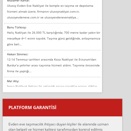
Muzaffer Kartal:
Ulusoy Evden Eve Nakliyat ile komple ev taşıma ve depolama
hizmeti almak üzere, firmanın ulusoynaklyat.com.tr,
ulusoyevdeneve.com.tr ve ulusoyevdenevenaklya...
Banu Türksoy:
Haliç Nakliyat ile 26.000 TL karşılığında, 700 metre kadar yakın bir
mesafeye 4+1 evimi taşıdık. Taşıma günü geldiğinde, anlaşmamıza
göre beli...
Hakan Sönmez:
12-14 Temmuz tarihleri arasında Koza Nakliyat ile Erzurum’dan
Burdur’a şehirler arası taşınma hizmeti aldım. Taşınma öncesinde
firma ile yaptığı...
Mel Alty:
İnova Nakliyat Ankara ile anlaşıldı eşyayı taşıdılar parayı aldılar.
Salon duvarına bir baktım birisi boydan alüminyum renkli bantı
yapıştırm...
PLATFORM GARANTİSİ
Murat:
Merhaba, bu firmayı bir arkadaş tavsiyesi üzerine tercih ettim,
hiçbir sıkıntı yaşanmayacağını ve kendilerinin çok titiz
Evden eve taşımacılık ihtiyacı duyan kişiler ile alanında uzman
çalıştıklarını, müş...
olan belgeli ve hizmet kalitesi tarafımızdan kontrol edilmiş