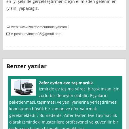
en iyi şekilde gerçekleştirmeniz için elimizden gelenin en
iyisini yapacağız.
web: wwwizmirevimcannakliyatcom
e-posta:
evimcan35@gmail.com
Benzer yazılar
Zafer evden eve taşımacılık
İzmir‘de ev taşıma süreci birçok insan için
zorlu bir deneyim olabilir. Eşyaların
paketlenmesi, taşınması ve yeni yerlerine yerleştirilmesi
konusunda büyük bir zaman ve efor yatırmak
gerekmektedir. Bu nedenle, Zafer Evden Eve Taşımacılık
olarak İzmir’deki müşterilere profesyonel ve güvenilir bir
evden eve taşıma hizmeti sunmaktayız.