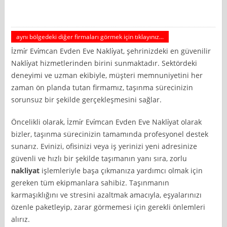
aynı bölgedeki diğer firmaları görmek için tıklayınız...
İzmi̇r Evi̇mcan Evden Eve Nakli̇yat, şehrinizdeki en güvenilir
Nakli̇yat hizmetlerinden birini sunmaktadır. Sektördeki
deneyimi ve uzman ekibiyle, müşteri memnuniyetini her
zaman ön planda tutan firmamız, taşınma sürecinizin
sorunsuz bir şekilde gerçekleşmesini sağlar.
Öncelikli olarak, İzmi̇r Evi̇mcan Evden Eve Nakli̇yat olarak
bizler, taşınma sürecinizin tamamında profesyonel destek
sunarız. Evinizi, ofisinizi veya iş yerinizi yeni adresinize
güvenli ve hızlı bir şekilde taşımanın yanı sıra, zorlu
nakliyat
işlemleriyle başa çıkmanıza yardımcı olmak için
gereken tüm ekipmanlara sahibiz. Taşınmanın
karmaşıklığını ve stresini azaltmak amacıyla, eşyalarınızı
özenle paketleyip, zarar görmemesi için gerekli önlemleri
alırız.