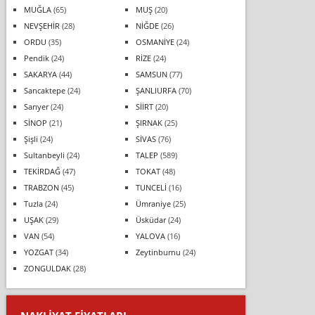
MUĞLA
(65)
MUŞ
(20)
NEVŞEHİR
(28)
NİĞDE
(26)
ORDU
(35)
OSMANİYE
(24)
Pendik
(24)
RİZE
(24)
SAKARYA
(44)
SAMSUN
(77)
Sancaktepe
(24)
ŞANLIURFA
(70)
Sarıyer
(24)
SİİRT
(20)
SİNOP
(21)
ŞIRNAK
(25)
Şişli
(24)
SİVAS
(76)
Sultanbeyli
(24)
TALEP
(589)
TEKİRDAĞ
(47)
TOKAT
(48)
TRABZON
(45)
TUNCELİ
(16)
Tuzla
(24)
Ümraniye
(25)
UŞAK
(29)
Üsküdar
(24)
VAN
(54)
YALOVA
(16)
YOZGAT
(34)
Zeytinburnu
(24)
ZONGULDAK
(28)