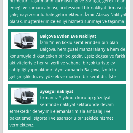
hizmettir. Taşınmanın karmaşıklığı ve zorluğu, gerekli olan
emeği ve zamanı alması, profesyonel bir nakliyat firması ile
çalışmayı zorunlu hale getirmektedir. İzmir Atasoy Nakliyat
olarak, müşterilerimize en iyi hizmeti sunmayı ve taşınma
Balçova Evden Eve Nakliyat
İzmir‘in en köklü semtlerinden biri olan
Balçova, hem güzel manzaralarıyla hem de
konumuyla dikkat çeken bir bölgedir. Eşsiz doğası ve farklı
aktiviteleriyle her yıl yerli ve yabancı birçok turiste ev
sahipliği yapmaktadır. Aynı zamanda Balçova, İzmir’in
gelişmişlik düzeyi yüksek ve modern bir semtidir. İşte
aysegül nakliyat
fırmamız * yılında kurulup güzelyalı
semtınde naklıyat sektöründe devam
etmektedır deneyımlı elemanlarımızla ambalajlı ve
paketlemelı sigortalı ve asansörlü bır sekılde hizmet
vermekteyız.