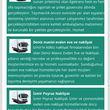
sunan şirketimiz olan Egetrans hem ev hem
ofis taşımacılığını sigortalı ve şirket güvencesi altında
gerçekleştirir. Taşımacılık öncesi evinizde yer alan eşyaların
demontaj işlemleri alanınza uzman çalışanımız tarafından
gerçekleştirildikten sonra kaliteli ambalajlama malzemesi
ile korunaklı bir şekilde gerçekleştirilir. Hizmet
Deniz mavisi evden eve ve nakliyat
İzmir‘in köklü nakliyat firmalarından biri
olan Deniz Mavisi Evden Eve ve Nakliyat,
yılların verdiği tecrübe ve profesyonellikle siz değerli
müşterilerimize en iyi hizmeti sunmaktadır. Sunduğumuz
evden eve nakliyat hizmetleriyle her daim müşteri
memnuniyetini ön planda tutarak, güvenilir ve kaliteli bir
taşınma deneyimi yaşamanızı sağlıyoruz.
İzmir Poyraz Nakliyat
İzmir Poyraz Nakliyat, İzmir ve çevresindeki
evden eve nakliyat hizmetlerinde öncü
konumda olan bir firmadır. Sunduğumuz kaliteli hizmetler