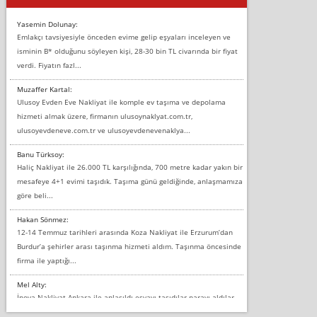
Yasemin Dolunay:
Emlakçı tavsiyesiyle önceden evime gelip eşyaları inceleyen ve
isminin B* olduğunu söyleyen kişi, 28-30 bin TL civarında bir fiyat
verdi. Fiyatın fazl...
Muzaffer Kartal:
Ulusoy Evden Eve Nakliyat ile komple ev taşıma ve depolama
hizmeti almak üzere, firmanın ulusoynaklyat.com.tr,
ulusoyevdeneve.com.tr ve ulusoyevdenevenaklya...
Banu Türksoy:
Haliç Nakliyat ile 26.000 TL karşılığında, 700 metre kadar yakın bir
mesafeye 4+1 evimi taşıdık. Taşıma günü geldiğinde, anlaşmamıza
göre beli...
Hakan Sönmez:
12-14 Temmuz tarihleri arasında Koza Nakliyat ile Erzurum’dan
Burdur’a şehirler arası taşınma hizmeti aldım. Taşınma öncesinde
firma ile yaptığı...
Mel Alty:
İnova Nakliyat Ankara ile anlaşıldı eşyayı taşıdılar parayı aldılar.
Salon duvarına bir baktım birisi boydan alüminyum renkli bantı