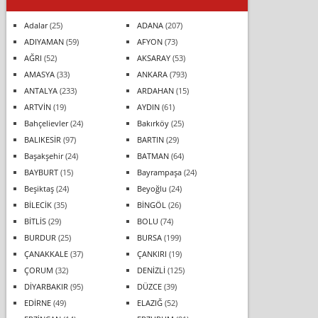
Adalar
(25)
ADANA
(207)
ADIYAMAN
(59)
AFYON
(73)
AĞRI
(52)
AKSARAY
(53)
AMASYA
(33)
ANKARA
(793)
ANTALYA
(233)
ARDAHAN
(15)
ARTVİN
(19)
AYDIN
(61)
Bahçelievler
(24)
Bakırköy
(25)
BALIKESİR
(97)
BARTIN
(29)
Başakşehir
(24)
BATMAN
(64)
BAYBURT
(15)
Bayrampaşa
(24)
Beşiktaş
(24)
Beyoğlu
(24)
BİLECİK
(35)
BİNGÖL
(26)
BİTLİS
(29)
BOLU
(74)
BURDUR
(25)
BURSA
(199)
ÇANAKKALE
(37)
ÇANKIRI
(19)
ÇORUM
(32)
DENİZLİ
(125)
DİYARBAKIR
(95)
DÜZCE
(39)
EDİRNE
(49)
ELAZIĞ
(52)