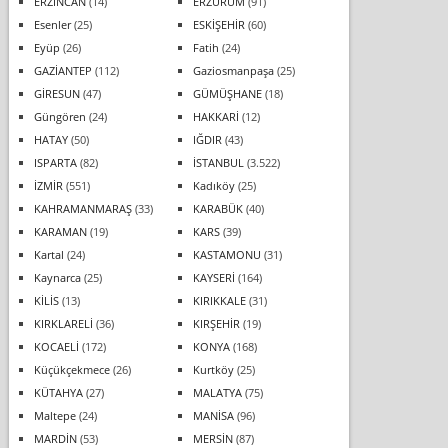
ERZİNCAN
(14)
ERZURUM
(91)
Esenler
(25)
ESKİŞEHİR
(60)
Eyüp
(26)
Fatih
(24)
GAZİANTEP
(112)
Gaziosmanpaşa
(25)
GİRESUN
(47)
GÜMÜŞHANE
(18)
Güngören
(24)
HAKKARİ
(12)
HATAY
(50)
IĞDIR
(43)
ISPARTA
(82)
İSTANBUL
(3.522)
İZMİR
(551)
Kadıköy
(25)
KAHRAMANMARAŞ
(33)
KARABÜK
(40)
KARAMAN
(19)
KARS
(39)
Kartal
(24)
KASTAMONU
(31)
Kaynarca
(25)
KAYSERİ
(164)
KİLİS
(13)
KIRIKKALE
(31)
KIRKLARELİ
(36)
KIRŞEHİR
(19)
KOCAELİ
(172)
KONYA
(168)
Küçükçekmece
(26)
Kurtköy
(25)
KÜTAHYA
(27)
MALATYA
(75)
Maltepe
(24)
MANİSA
(96)
MARDİN
(53)
MERSİN
(87)