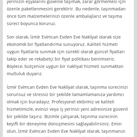
yerinizin eşyalarını güvenle taşımak, zarar görmemesi için
özenle paketlenmesini gerektirir. Bu nedenle, taşınmadan
önce tüm malzemelerinizi özenle ambalajlarız ve taşıma
süreci boyunca koruruz.
Son olarak, İzmi̇r Evi̇mcan Evden Eve Nakli̇yat olarak size
ekonomik bir fiyatlandırma sunuyoruz. Kaliteli hizmeti
uygun fiyatlarla sunmak için sürekli olarak güncel fiyatları
takip eder ve rekabetçi bir fiyat politikası benimseriz.
Böylece, bütçenize uygun bir nakliyat hizmeti sunmaktan
mutluluk duyarız.
İzmi̇r Evi̇mcan Evden Eve Nakli̇yat olarak, taşınma sürecinizi
sorunsuz ve stressiz bir şekilde tamamlamanıza yardımcı
olmak için buradayız. Profesyonel ekibimiz ve kaliteli
hizmetimizle, evinizi veya iş yerinizi yeni adresinize güvenli
bir şekilde taşırız. Bizimle çalışarak, taşınma sürecinin
keyifli bir deneyime dönüşmesini sağlayabilirsiniz. Emin
olun, İzmi̇r Evi̇mcan Evden Eve Nakli̇yat olarak, taşınmanızı