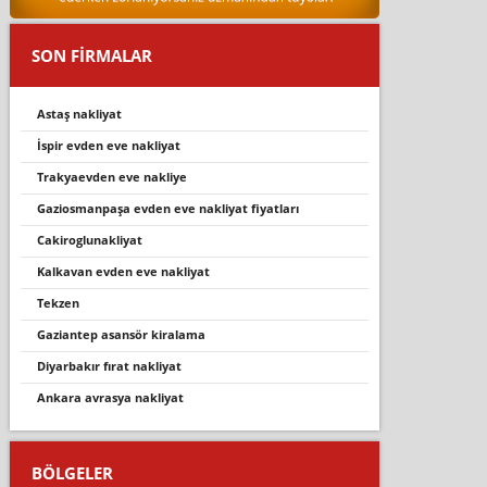
SON FİRMALAR
astaş nakliyat
ispir evden eve nakliyat
trakyaevden eve nakliye
gaziosmanpaşa evden eve nakliyat fiyatları
caki̇roglunakli̇yat
kalkavan evden eve nakliyat
tekzen
gaziantep asansör kiralama
diyarbakır fırat nakliyat
ankara avrasya nakliyat
BÖLGELER