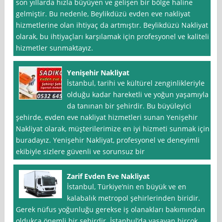
son yıllarda hızla büyüyen ve gelişen bir bölge haline
gelmiştir. Bu nedenle, Beylikdüzü evden eve nakliyat
hizmetlerine olan ihtiyaç da artmıştır. Beylikdüzü Nakliyat
olarak, bu ihtiyaçları karşılamak için profesyonel ve kaliteli
hizmetler sunmaktayız.
Yenişehir Nakliyat
İstanbul, tarihi ve kültürel zenginlikleriyle
olduğu kadar hareketli ve yoğun yaşamıyla
da tanınan bir şehirdir. Bu büyüleyici
şehirde, evden eve nakliyat hizmetleri sunan Yenişehir
Nakliyat olarak, müşterilerimize en iyi hizmeti sunmak için
buradayız. Yenişehir Nakliyat, profesyonel ve deneyimli
ekibiyle sizlere güvenli ve sorunsuz bir
Zarif Evden Eve Nakliyat
İstanbul, Türkiye’nin en büyük ve en
kalabalık metropol şehirlerinden biridir.
Gerek nüfus yoğunluğu gerekse iş olanakları bakımından
oldukça önemli bir şehirdir. İstanbul’da yaşayan birçok