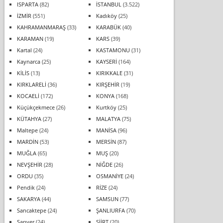
ISPARTA
(82)
İSTANBUL
(3.522)
İZMİR
(551)
Kadıköy
(25)
KAHRAMANMARAŞ
(33)
KARABÜK
(40)
KARAMAN
(19)
KARS
(39)
Kartal
(24)
KASTAMONU
(31)
Kaynarca
(25)
KAYSERİ
(164)
KİLİS
(13)
KIRIKKALE
(31)
KIRKLARELİ
(36)
KIRŞEHİR
(19)
KOCAELİ
(172)
KONYA
(168)
Küçükçekmece
(26)
Kurtköy
(25)
KÜTAHYA
(27)
MALATYA
(75)
Maltepe
(24)
MANİSA
(96)
MARDİN
(53)
MERSİN
(87)
MUĞLA
(65)
MUŞ
(20)
NEVŞEHİR
(28)
NİĞDE
(26)
ORDU
(35)
OSMANİYE
(24)
Pendik
(24)
RİZE
(24)
SAKARYA
(44)
SAMSUN
(77)
Sancaktepe
(24)
ŞANLIURFA
(70)
Sarıyer
(24)
SİİRT
(20)