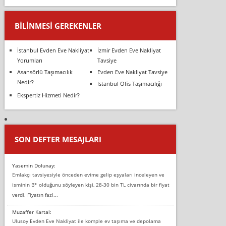
BILINMESI GEREKENLER
İstanbul Evden Eve Nakliyat
İzmir Evden Eve Nakliyat
Yorumları
Tavsiye
Asansörlü Taşımacılık
Evden Eve Nakliyat Tavsiye
Nedir?
İstanbul Ofis Taşımacılığı
Ekspertiz Hizmeti Nedir?
SON DEFTER MESAJLARI
Yasemin Dolunay:
Emlakçı tavsiyesiyle önceden evime gelip eşyaları inceleyen ve
isminin B* olduğunu söyleyen kişi, 28-30 bin TL civarında bir fiyat
verdi. Fiyatın fazl...
Muzaffer Kartal:
Ulusoy Evden Eve Nakliyat ile komple ev taşıma ve depolama