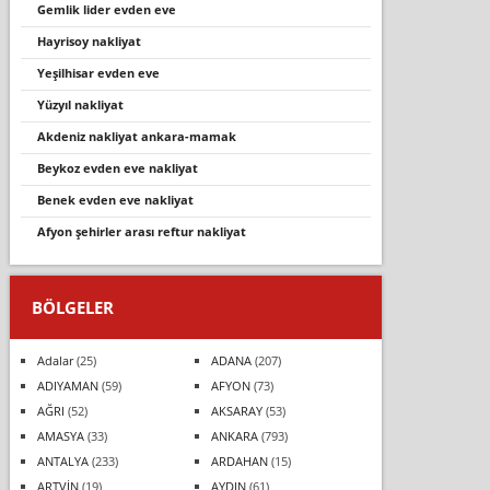
gemlik lider evden eve
hayrisoy nakliyat
yeşi̇lhi̇sar evden eve
yüzyıl nakliyat
akdeniz nakliyat ankara-mamak
beykoz evden eve nakliyat
benek evden eve nakliyat
afyon şehi̇rler arasi reftur nakli̇yat
BÖLGELER
Adalar
(25)
ADANA
(207)
ADIYAMAN
(59)
AFYON
(73)
AĞRI
(52)
AKSARAY
(53)
AMASYA
(33)
ANKARA
(793)
ANTALYA
(233)
ARDAHAN
(15)
ARTVİN
(19)
AYDIN
(61)