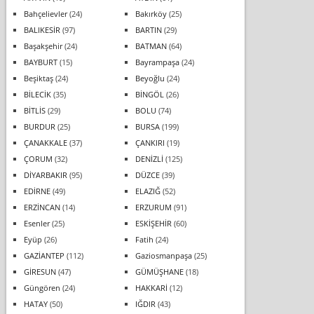
Bahçelievler
(24)
Bakırköy
(25)
BALIKESİR
(97)
BARTIN
(29)
Başakşehir
(24)
BATMAN
(64)
BAYBURT
(15)
Bayrampaşa
(24)
Beşiktaş
(24)
Beyoğlu
(24)
BİLECİK
(35)
BİNGÖL
(26)
BİTLİS
(29)
BOLU
(74)
BURDUR
(25)
BURSA
(199)
ÇANAKKALE
(37)
ÇANKIRI
(19)
ÇORUM
(32)
DENİZLİ
(125)
DİYARBAKIR
(95)
DÜZCE
(39)
EDİRNE
(49)
ELAZIĞ
(52)
ERZİNCAN
(14)
ERZURUM
(91)
Esenler
(25)
ESKİŞEHİR
(60)
Eyüp
(26)
Fatih
(24)
GAZİANTEP
(112)
Gaziosmanpaşa
(25)
GİRESUN
(47)
GÜMÜŞHANE
(18)
Güngören
(24)
HAKKARİ
(12)
HATAY
(50)
IĞDIR
(43)