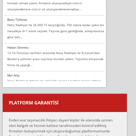
hizmeti almak üzere, firmanın ulusoynaklyat.com.tr,
ulusoyevdeneve.com.tr ve ulusoyevdenevenaklya...
Banu Türksoy:
Haliç Nakliyat ile 26.000 TL karşılığında, 700 metre kadar yakın bir
mesafeye 4+1 evimi taşıdık. Taşıma günü geldiğinde, anlaşmamıza
göre beli...
Hakan Sönmez:
12-14 Temmuz tarihleri arasında Koza Nakliyat ile Erzurum’dan
Burdur’a şehirler arası taşınma hizmeti aldım. Taşınma öncesinde
firma ile yaptığı...
Mel Alty:
İnova Nakliyat Ankara ile anlaşıldı eşyayı taşıdılar parayı aldılar.
Salon duvarına bir baktım birisi boydan alüminyum renkli bantı
yapıştırm...
PLATFORM GARANTİSİ
Murat:
Merhaba, bu firmayı bir arkadaş tavsiyesi üzerine tercih ettim,
hiçbir sıkıntı yaşanmayacağını ve kendilerinin çok titiz
Evden eve taşımacılık ihtiyacı duyan kişiler ile alanında uzman
çalıştıklarını, müş...
olan belgeli ve hizmet kalitesi tarafımızdan kontrol edilmiş
firmaları buluşturmak için oluşturduğumuz platformumuzda
Ahmet: