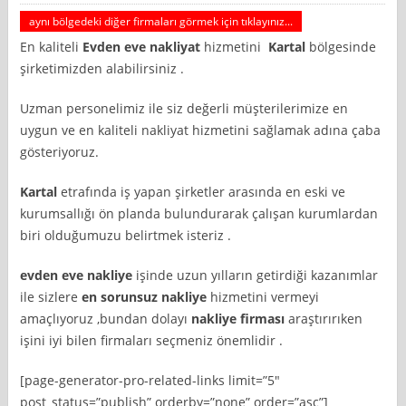
aynı bölgedeki diğer firmaları görmek için tıklayınız...
En kaliteli
Evden eve nakliyat
hizmetini
Kartal
bölgesinde
şirketimizden alabilirsiniz .
Uzman personelimiz ile siz değerli müşterilerimize en
uygun ve en kaliteli nakliyat hizmetini sağlamak adına çaba
gösteriyoruz.
Kartal
etrafında iş yapan şirketler arasında en eski ve
kurumsallığı ön planda bulundurarak çalışan kurumlardan
biri olduğumuzu belirtmek isteriz .
evden eve nakliye
işinde uzun yılların getirdiği kazanımlar
ile sizlere
en sorunsuz nakliye
hizmetini vermeyi
amaçlıyoruz ,bundan dolayı
nakliye firması
araştırırıken
işini iyi bilen firmaları seçmeniz önemlidir .
[page-generator-pro-related-links limit=”5″
post_status=”publish” orderby=”none” order=”asc”]