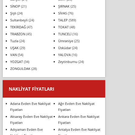
SİNOP
(21)
ŞIRNAK
(25)
Şişli
(24)
SİVAS
(76)
Sultanbeyli
(24)
TALEP
(589)
TEKİRDAĞ
(47)
TOKAT
(48)
TRABZON
(45)
TUNCELİ
(16)
Tuzla
(24)
Ümraniye
(25)
UŞAK
(29)
Üsküdar
(24)
VAN
(54)
YALOVA
(16)
YOZGAT
(34)
Zeytinburnu
(24)
ZONGULDAK
(28)
NAKLIYAT FIYATLARI
Adana Evden Eve Nakliyat
Ağrı Evden Eve Nakliyat
Fiyatları
Fiyatları
Aksaray Evden Eve Nakliyat
Ankara Evden Eve Nakliyat
Fiyatları
Fiyatları
Adıyaman Evden Eve
Antalya Evden Eve Nakliyat