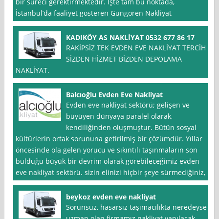
bir süreci gerektirmektedir. İşte tam bu noktada,
İstanbul’da faaliyet gösteren Güngören Nakliyat
KADIKÖY AS NAKLİYAT 0532 677 86 17
RAKİPSİZ TEK EVDEN EVE NAKLİYAT TERCİH
SİZDEN HİZMET BİZDEN DEPOLAMA
NAKLİYAT.
Balcıoğlu Evden Eve Nakliyat
Evden eve nakliyat sektörü; gelişen ve
büyüyen dünyaya paralel olarak,
kendiliğinden oluşmuştur. Bütün sosyal
kültürlerin ortak sorununa getirilmiş bir çözümdür. Yıllar
öncesinde ola gelen yorucu ve sıkıntılı taşınmaların son
bulduğu büyük bir devrim olarak görebileceğimiz evden
eve nakliyat sektörü. sizin elinizi hiçbir şeye sürmediğiniz,
beykoz evden eve nakliyat
Sorunsuz, hasarsız taşımacılıkta neredeyse
uzman olan firmamız nakliyat yapılacak