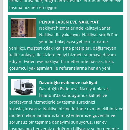
firması arayanlar; doğru adrestesiniz. Buradan evden eve
taşıma hizmeti en uygun
PENDİK EVDEN EVE NAKLİYAT
Nakliyat hizmetlerinde kaliteyi Sanat
Nakliyat ile yakalayın. Nakliyat sektörüne
yeni bir bakış açısı getiren firmamız
yenilikçi, müşteri odaklı çalışma presipleri, değişmeyen
kalite anlayışı ile sizlere en iyi hizmeti sunmaya devam
ediyor. Evden eve nakliyat hizmetlerinde hassas, hızlı,
çözümcül yaklaşımları ile referanslarına her an yeni
Davutoğlu evdeneve nakliyat
Davutoğlu Evdeneve Nakliyat olarak,
İstanbul‘da sunduğumuz kaliteli ve
profesyonel hizmetlerle ev taşıma sürecinizi
kolaylaştırıyoruz. Nakliye hizmetlerinde uzman ekibimiz ve
modern ekipmanlarımızla müşterilerimize güvenilir ve
sorunsuz bir taşınma deneyimi sunuyoruz. Her ev
taşımasının benzersiz olduğunu biliyoruz ve bu nedenle