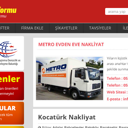
FTER
FİRMA EKLE
ŞİKAYETLER
TAVSİYELER
İL
Kocatürk Nakliyat
Bölge:
Adalar
,
Bahçelievler
,
Bakırköy
,
Başakşehir
,
Bayr