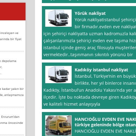
Yörük nakliyat
Yörük nakliyatistanbul şehiriç
bir firmadır.evden eve nakliyat
 inceleyen ve
için şehiriçi nakliyatta uzman kadromuzla kalit
arında bir fiyat
çalışanlarımızla şehiriçi evden eve taşıma hi
istanbul içinde geniş araç filosuyla muşterile
vermektedir..taşınmanın sıkıntılı yönünü bir
ve depolama
r,
Kadıköy istanbul nakliyat
.
İstanbul, Türkiye’nin en büyük
birlikte, her yıl binlerce insa
e kadar yakın bir
Kadıköy, İstanbul’un Anadolu Yakası’nda yer al
nde, anlaşmamıza
ilçedir. İşte bu noktada devreye giren Kadıkö
ve kaliteli hizmet anlayışıyla
e Erzurum’dan
HANCIOĞLU EVDEN EVE NAKLİ
aşınma öncesinde
türkiye geleninde bölge ıstan
HANCIOĞLU EVDEN EVE NAKLİY