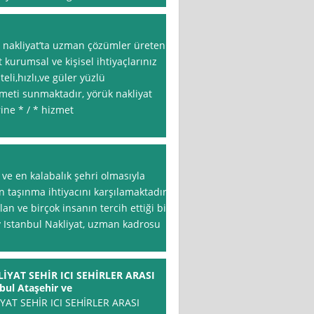
i nakliyat’ta uzman çözümler üreten
 kurumsal ve kişisel ihtiyaçlarınız
eli,hızlı,ve güler yüzlü
zmeti sunmaktadır, yörük nakliyat
rine * / * hizmet
 ve en kalabalık şehri olmasıyla
nın taşınma ihtiyacını karşılamaktadır.
an ve birçok insanın tercih ettiği bir
y Istanbul Nakliyat, uzman kadrosu
YAT SEHİR ICI SEHİRLER ARASI
bul Ataşehir ve
AT SEHİR ICI SEHİRLER ARASI