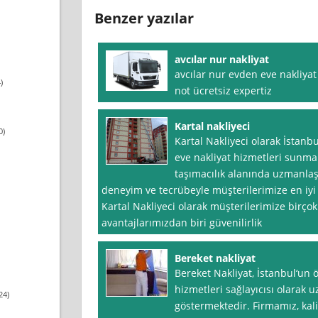
Benzer yazılar
avcılar nur nakliyat
avcılar nur evden eve nakliyat
)
not ücretsiz expertiz
Kartal nakliyeci
0)
Kartal Nakliyeci olarak İstanbu
eve nakliyat hizmetleri sunmakt
taşımacılık alanında uzmanlaşm
deneyim ve tecrübeyle müşterilerimize en iyi
Kartal Nakliyeci olarak müşterilerimize birçok
avantajlarımızdan biri güvenilirlik
Bereket nakliyat
Bereket Nakliyat, İstanbul‘un
hizmetleri sağlayıcısı olarak u
24)
göstermektedir. Firmamız, kali