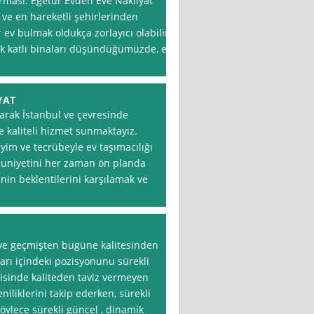
irması: Egetur Evden Eve Nakliyat
 ve en hareketli şehirlerinden
 ev bulmak oldukça zorlayıcı olabilir.
sek katlı binaları düşündüğümüzde, ev
YAT
larak İstanbul ve çevresinde
e kaliteli hizmet sunmaktayız.
eyim ve tecrübeyle ev taşımacılığı
niyetini her zaman ön planda
nin beklentilerini karşılamak ve
 ve geçmişten bugüne kalitesinden
arı içindeki pozisyonunu sürekli
risinde kaliteden taviz vermeyen
iliklerini takip ederken, sürekli
öylece sürekli güncel , dinamik