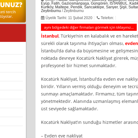
Eyüp
,
Fatih
,
Gaziosmanpaşa
,
Güngören
,
İSTANBUL
,
Kadı
Kurtköy
,
Maltepe
,
Pendik
,
Sancaktepe
,
Sarıyer
,
Şişli
,
Sulta
Zeytinburnu
/ Zeytinburnu
Üyelik Tarihi: 11 Şubat 2020
Telefon:
aynı bölgedeki diğer firmaları görmek için tıklayınız...
İstanbul
, Türkiye’nin en kalabalık ve en hareket
sürekli olarak taşınma ihtiyaçları olması,
evden
İstanbul’da daha da büyümesine ve gelişmesine
noktada devreye Kocatürk Nakliyat girerek, müşte
profesyonel bir hizmet sunmaktadır.
Kocatürk Nakliyat, İstanbul’da evden eve nakli
biridir. Yılların vermiş olduğu deneyim ve tecrü
sunmayı amaçlamaktadır. Firmamız, tüm taşınm
yönetmektedir. Alanında uzmanlaşmış elemanlar
üst seviyede sağlamaktadır.
Kocatürk Nakliyat’ın sunduğu hizmetler arasın
– Evden eve nakliyat