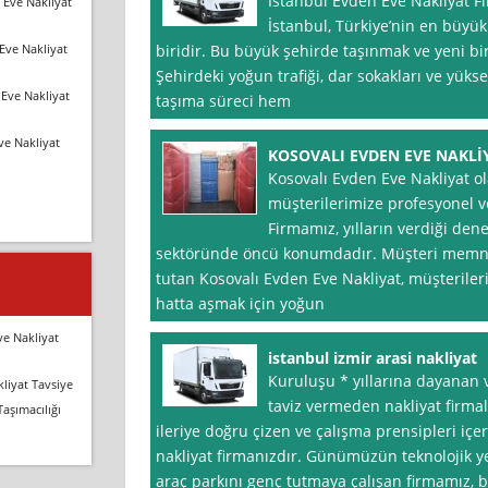
İstanbul Evden Eve Nakliyat F
 Eve Nakliyat
İstanbul, Türkiye’nin en büyük
Eve Nakliyat
biridir. Bu büyük şehirde taşınmak ve yeni bir
Şehirdeki yoğun trafiği, dar sokakları ve yük
Eve Nakliyat
taşıma süreci hem
ve Nakliyat
KOSOVALI EVDEN EVE NAKLİ
Kosovalı Evden Eve Nakliyat o
müşterilerimize profesyonel v
Firmamız, yılların verdiği den
sektöründe öncü konumdadır. Müşteri memnu
tutan Kosovalı Evden Eve Nakliyat, müşterileri
hatta aşmak için yoğun
ve Nakliyat
istanbul izmir arasi nakliyat
Kuruluşu * yıllarına dayanan
liyat Tavsiye
taviz vermeden nakliyat firmal
Taşımacılığı
ileriye doğru çizen ve çalışma prensipleri içe
nakliyat firmanızdır. Günümüzün teknolojik yen
araç parkını genç tutmaya çalışan firmamız, b