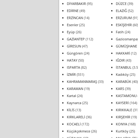
DİYARBAKIR
(95)
DÜZCE
(39)
EDİRNE
(49)
ELAZIĞ
(52)
ERZİNCAN
(14)
ERZURUM
(91
Esenler
(25)
ESKİŞEHİR
(60
Eyüp
(26)
Fatih
(24)
GAZİANTEP
(112)
Gaziosmanpa
GİRESUN
(47)
GÜMÜŞHANE
Güngören
(24)
HAKKARİ
(12)
HATAY
(50)
IĞDIR
(43)
ISPARTA
(82)
İSTANBUL
(3.5
İZMİR
(551)
Kadıköy
(25)
KAHRAMANMARAŞ
(33)
KARABÜK
(40)
KARAMAN
(19)
KARS
(39)
Kartal
(24)
KASTAMONU
Kaynarca
(25)
KAYSERİ
(164)
KİLİS
(13)
KIRIKKALE
(31
KIRKLARELİ
(36)
KIRŞEHİR
(19)
KOCAELİ
(172)
KONYA
(168)
Küçükçekmece
(26)
Kurtköy
(25)