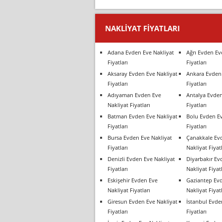
NAKLIYAT FIYATLARI
Adana Evden Eve Nakliyat
Ağrı Evden Ev
Fiyatları
Fiyatları
Aksaray Evden Eve Nakliyat
Ankara Evden 
Fiyatları
Fiyatları
Adıyaman Evden Eve
Antalya Evden
Nakliyat Fiyatları
Fiyatları
Batman Evden Eve Nakliyat
Bolu Evden Ev
Fiyatları
Fiyatları
Bursa Evden Eve Nakliyat
Çanakkale Ev
Fiyatları
Nakliyat Fiyatl
Denizli Evden Eve Nakliyat
Diyarbakır Ev
Fiyatları
Nakliyat Fiyatl
Eskişehir Evden Eve
Gaziantep Ev
Nakliyat Fiyatları
Nakliyat Fiyatl
Giresun Evden Eve Nakliyat
İstanbul Evde
Fiyatları
Fiyatları