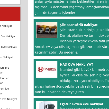
anlayışıyla müşterilerinin beklentilerini en iy
taşımacılık deneyimi yaşatmayı amaçlamaktadı
şehirde taşınma işlemleri
Şile asansörlü nakliyat
e Nakliyat
Şile, İstanbul‘un doğal güzelli
Denizi, plajları ve tarihi dokus
Eve Nakliyat
insanın yerleşmek veya tatil ya
Ancak, ev veya ofis taşıması gibi zorlu bir sür
 Eve Nakliyat
kaçınılmazdır. Bu nedenle,
e Nakliyat
HAS OVA NAKLİYAT
den Eve
İstanbul gibi büyük bir metr
arı
ayrıcalıklı olsa da, şehir içi ve
den Eve
oldukça zorlayıcı olabiliyor. T
arı
ağrısı haline dönüşebilir ve stresli bir süreci
den Eve
tam bu noktada devreye giren
arı
n Eve Nakliyat
Egetur evden eve nakliyat