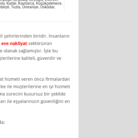
köy
,
Kartal
,
Kaynarca
,
Küçükçekmece
,
nbeyli
,
Tuzla
,
Ümraniye
,
Üsküdar
,
li şehirlerinden biridir. İnsanların
 eve nakliyat
sektörünün
 olanak sağlamıştır. İşte bu
rilerine kaliteli, güvenilir ve
yat hizmeti veren öncü firmalardan
be ile müşterilerine en iyi hizmeti
a sürecini kusursuz bir şekilde
ı ile eşyalarınızın güvenliğini en
da;