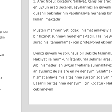
3. Araç filosu: Kocatürk Nakliyat, geniş bir ara
en uygun aracı seçerek, eşyalarınızı en güvenli
düzenli bakımlarının yapılmasıyla herhangi bi
)
kullanılmaktadır.
)
Müşteri memnuniyeti odaklı hizmet anlayışıyla K
şa
(25)
bir hizmet sunmayı hedeflemektedir. Hızlı ve g
(18)
sürecinizi tamamlamak için profesyonel ekibimiz 
Evinizi güvenli ve sorunsuz bir şekilde taşımak
22)
Nakliyat ile mümkün! İstanbul’da şehirler arası,
gibi hizmetleri en uygun fiyatlarla sunmaktayız.
anlayışımız ile sizlere en iyi deneyimi yaşatmak
hizmet anlayışımızla taşınma sürecinizde yanı
(31)
Başarılı bir taşınma deneyimi için Kocatürk Nak
çekinmeyin!
)