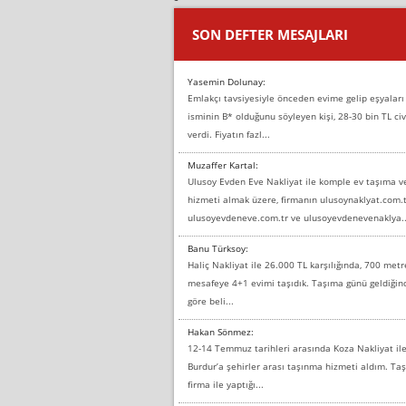
SON DEFTER MESAJLARI
Yasemin Dolunay:
Emlakçı tavsiyesiyle önceden evime gelip eşyaları
isminin B* olduğunu söyleyen kişi, 28-30 bin TL civ
verdi. Fiyatın fazl...
Muzaffer Kartal:
Ulusoy Evden Eve Nakliyat ile komple ev taşıma 
hizmeti almak üzere, firmanın ulusoynaklyat.com.t
ulusoyevdeneve.com.tr ve ulusoyevdenevenaklya..
Banu Türksoy:
Haliç Nakliyat ile 26.000 TL karşılığında, 700 metr
mesafeye 4+1 evimi taşıdık. Taşıma günü geldiği
göre beli...
Hakan Sönmez:
12-14 Temmuz tarihleri arasında Koza Nakliyat il
Burdur’a şehirler arası taşınma hizmeti aldım. T
firma ile yaptığı...