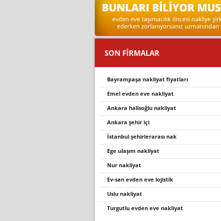
SON FİRMALAR
bayrampaşa nakliyat fiyatları
emel evden eve nakli̇yat
ankara halisoğlu nakliyat
ankara şehir içi
i̇stanbul şehirlerarası nak
ege ulaşım nakliyat
nur nakli̇yat
ev-san evden eve lojistik
uslu nakliyat
turgutlu evden eve nakli̇yat