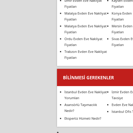
İzmir Evden Eve Nakliyat
Kayseri Evden
Fiyatları
Fiyatları
Malatya Evden Eve Nakliyat
Konya Evden 
Fiyatları
Fiyatları
Malatya Evden Eve Nakliyat
Mersin Evden 
Fiyatları
Fiyatları
Ordu Evden Eve Nakliyat
Sivas Evden E
Fiyatları
Fiyatları
Trabzon Evden Eve Nakliyat
Fiyatları
BILINMESI GEREKENLER
İstanbul Evden Eve Nakliyat
İzmir Evden E
Yorumları
Tavsiye
Asansörlü Taşımacılık
Evden Eve Nak
Nedir?
İstanbul Ofis 
Ekspertiz Hizmeti Nedir?