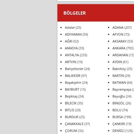
BÖLGELER
Adalar
(25)
ADANA
(207)
ADIYAMAN
(59)
AFYON
(73)
AĞRI
(52)
AKSARAY
(53)
AMASYA
(33)
ANKARA
(793)
ANTALYA
(233)
ARDAHAN
(15
ARTVİN
(19)
AYDIN
(61)
Bahçelievler
(24)
Bakırköy
(25)
BALIKESİR
(97)
BARTIN
(29)
Başakşehir
(24)
BATMAN
(64)
BAYBURT
(15)
Bayrampaşa
(
Beşiktaş
(24)
Beyoğlu
(24)
BİLECİK
(35)
BİNGÖL
(26)
BİTLİS
(29)
BOLU
(74)
BURDUR
(25)
BURSA
(199)
ÇANAKKALE
(37)
ÇANKIRI
(19)
ÇORUM
(32)
DENİZLİ
(125)