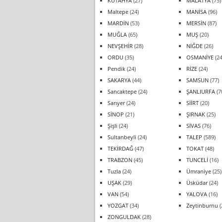
KÜTAHYA
(27)
MALATYA
(75)
Maltepe
(24)
MANİSA
(96)
MARDİN
(53)
MERSİN
(87)
MUĞLA
(65)
MUŞ
(20)
NEVŞEHİR
(28)
NİĞDE
(26)
ORDU
(35)
OSMANİYE
(24
Pendik
(24)
RİZE
(24)
SAKARYA
(44)
SAMSUN
(77)
Sancaktepe
(24)
ŞANLIURFA
(7
Sarıyer
(24)
SİİRT
(20)
SİNOP
(21)
ŞIRNAK
(25)
Şişli
(24)
SİVAS
(76)
Sultanbeyli
(24)
TALEP
(589)
TEKİRDAĞ
(47)
TOKAT
(48)
TRABZON
(45)
TUNCELİ
(16)
Tuzla
(24)
Ümraniye
(25)
UŞAK
(29)
Üsküdar
(24)
VAN
(54)
YALOVA
(16)
YOZGAT
(34)
Zeytinburnu
(
ZONGULDAK
(28)