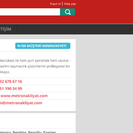
|
Kayıt ol
Giriş yap
ETİŞİM
ampaşa
,
Beşiktaş
,
Beyoğlu
,
Esenler
,