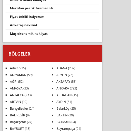
merzifon pratik tasimacilik
fiyat teklifi istiyorum
ankataş nakliyat
muş ekonomik nakliyat
BÖLGELER
Adalar
(25)
ADANA
(207)
ADIYAMAN
(59)
AFYON
(73)
AĞRI
(52)
AKSARAY
(53)
AMASYA
(33)
ANKARA
(793)
ANTALYA
(233)
ARDAHAN
(15)
ARTVİN
(19)
AYDIN
(61)
Bahçelievler
(24)
Bakırköy
(25)
BALIKESİR
(97)
BARTIN
(29)
Başakşehir
(24)
BATMAN
(64)
BAYBURT
(15)
Bayrampaşa
(24)