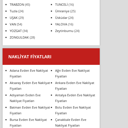
TRABZON
(45)
TUNCELİ
(16)
Tuzla
(24)
Ümraniye
(25)
UŞAK
(29)
Üsküdar
(24)
VAN
(54)
YALOVA
(16)
YOZGAT
(34)
Zeytinburnu
(24)
ZONGULDAK
(28)
NAKLIYAT FIYATLARI
Adana Evden Eve Nakliyat
Ağrı Evden Eve Nakliyat
Fiyatları
Fiyatları
Aksaray Evden Eve Nakliyat
Ankara Evden Eve Nakliyat
Fiyatları
Fiyatları
Adıyaman Evden Eve
Antalya Evden Eve Nakliyat
Nakliyat Fiyatları
Fiyatları
Batman Evden Eve Nakliyat
Bolu Evden Eve Nakliyat
Fiyatları
Fiyatları
Bursa Evden Eve Nakliyat
Çanakkale Evden Eve
Fiyatları
Nakliyat Fiyatları