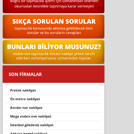
SON FİRMALAR
protek nakliyat
öz metro nakliyat
avcilar nur nakli̇yat
mega evden eve nakliyat
i̇stanbul gökdeni̇z nakli̇yat
ankara hedef nakliyat