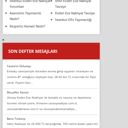
İstanbul Evden Eve Nakliyat
İzmir Evden Eve Nakliyat
Yorumları
Tavsiye
Asansörlü Taşımacılık
Evden Eve Nakliyat Tavsiye
Nedir?
İstanbul Ofis Taşımacılığı
Ekspertiz Hizmeti Nedir?
SON DEFTER MESAJLARI
Yasemin Dolunay:
Emlakçı tavsiyesiyle önceden evime gelip eşyaları inceleyen ve
isminin B* olduğunu söyleyen kişi, 28-30 bin TL civarında bir fiyat
verdi. Fiyatın fazl...
Muzaffer Kartal:
Ulusoy Evden Eve Nakliyat ile komple ev taşıma ve depolama
hizmeti almak üzere, firmanın ulusoynaklyat.com.tr,
ulusoyevdeneve.com.tr ve ulusoyevdenevenaklya...
Banu Türksoy:
Haliç Nakliyat ile 26.000 TL karşılığında, 700 metre kadar yakın bir