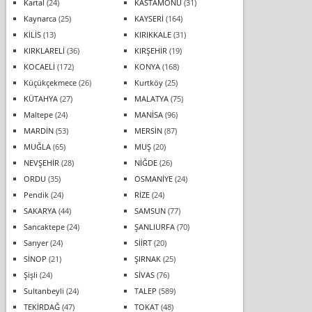
Kartal
(24)
KASTAMONU
(31)
Kaynarca
(25)
KAYSERİ
(164)
KİLİS
(13)
KIRIKKALE
(31)
KIRKLARELİ
(36)
KIRŞEHİR
(19)
KOCAELİ
(172)
KONYA
(168)
Küçükçekmece
(26)
Kurtköy
(25)
KÜTAHYA
(27)
MALATYA
(75)
Maltepe
(24)
MANİSA
(96)
MARDİN
(53)
MERSİN
(87)
MUĞLA
(65)
MUŞ
(20)
NEVŞEHİR
(28)
NİĞDE
(26)
ORDU
(35)
OSMANİYE
(24)
Pendik
(24)
RİZE
(24)
SAKARYA
(44)
SAMSUN
(77)
Sancaktepe
(24)
ŞANLIURFA
(70)
Sarıyer
(24)
SİİRT
(20)
SİNOP
(21)
ŞIRNAK
(25)
Şişli
(24)
SİVAS
(76)
Sultanbeyli
(24)
TALEP
(589)
TEKİRDAĞ
(47)
TOKAT
(48)