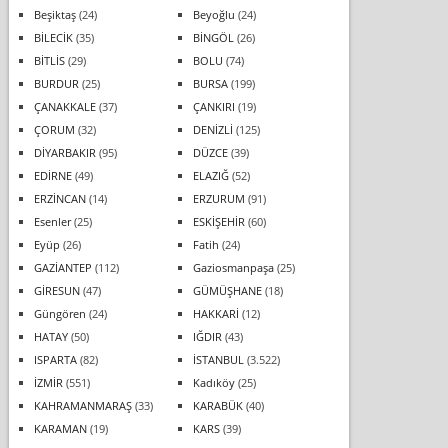
Beşiktaş
(24)
Beyoğlu
(24)
BİLECİK
(35)
BİNGÖL
(26)
BİTLİS
(29)
BOLU
(74)
BURDUR
(25)
BURSA
(199)
ÇANAKKALE
(37)
ÇANKIRI
(19)
ÇORUM
(32)
DENİZLİ
(125)
DİYARBAKIR
(95)
DÜZCE
(39)
EDİRNE
(49)
ELAZIĞ
(52)
ERZİNCAN
(14)
ERZURUM
(91)
Esenler
(25)
ESKİŞEHİR
(60)
Eyüp
(26)
Fatih
(24)
GAZİANTEP
(112)
Gaziosmanpaşa
(25)
GİRESUN
(47)
GÜMÜŞHANE
(18)
Güngören
(24)
HAKKARİ
(12)
HATAY
(50)
IĞDIR
(43)
ISPARTA
(82)
İSTANBUL
(3.522)
İZMİR
(551)
Kadıköy
(25)
KAHRAMANMARAŞ
(33)
KARABÜK
(40)
KARAMAN
(19)
KARS
(39)