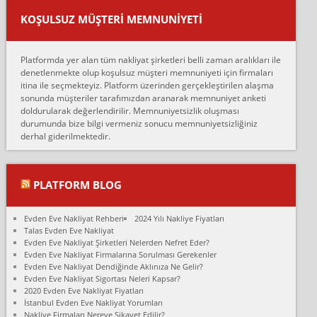
var verdikleri fiyat teklifini arttırdılar. Sonrasında taşıma gününde
KOŞULSUZ MÜŞTERI MEMNUNIYETI
oldukça tutarsı...
Erol:
Platformda yer alan tüm nakliyat şirketleri belli zaman aralıkları ile
Ankara Alicanlar naklyat tel 5465524025. 2600 TL'ye ankaradan
denetlenmekte olup koşulsuz müşteri memnuniyeti için firmaları
Konya ya Alicanlar naklyat la anlaştık bu şahıs evin taşınacağı gün
itina ile seçmekteyiz. Platform üzerinden gerçekleştirilen alaşma
fiyatın mazoto gele...
sonunda müşteriler tarafımızdan aranarak memnuniyet anketi
doldurularak değerlendirilir. Memnuniyetsizlik oluşması
Fatih kokmese:
durumunda bize bilgi vermeniz sonucu memnuniyetsizliğiniz
Diyarbakır dan eşyamı getirtmek için anlaştım sözleşme yaptım.
derhal giderilmektedir.
Son anda fiyat artırdılar.. mecburiyetten tasittim.. bu kişiler ağrılı
Ankara merk...
Ali:
PLATFORM BLOG
İzmir de evim naklyat diye bir firmaya ev taşıttık, çok pişman
olduk. Asansörlü dediler sonra uraya asansör kurulmaz dediler
Evden Eve Nakliyat Rehberi
2024 Yılı Nakliye Fiyatları
fark istediler. ortada asa...
Talas Evden Eve Nakliyat
Evden Eve Nakliyat Şirketleri Nelerden Nefret Eder?
Nimet:
Evden Eve Nakliyat Firmalarına Sorulması Gerekenler
Ben 2021 Ağustos ilk haftası Evimi taşıdım yani İstanbul'un bir
Evden Eve Nakliyat Dendiğinde Aklınıza Ne Gelir?
Mahallesi'nden bir başka Mahallesi'ne yani Ümraniye bölgesinde
Evden Eve Nakliyat Sigortası Neleri Kapsar?
oturuyorum önceleri ara...
2020 Evden Eve Nakliyat Fiyatları
İstanbul Evden Eve Nakliyat Yorumları
Nimet Köse:
Nakliye Firmaları Nereye Şikayet Edilir?