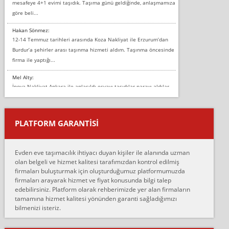
mesafeye 4+1 evimi taşıdık. Taşıma günü geldiğinde, anlaşmamıza
göre beli...
Hakan Sönmez:
12-14 Temmuz tarihleri arasında Koza Nakliyat ile Erzurum’dan
Burdur’a şehirler arası taşınma hizmeti aldım. Taşınma öncesinde
firma ile yaptığı...
Mel Alty:
İnova Nakliyat Ankara ile anlaşıldı eşyayı taşıdılar parayı aldılar.
Salon duvarına bir baktım birisi boydan alüminyum renkli bantı
yapıştırm...
PLATFORM GARANTİSİ
Murat:
Merhaba, bu firmayı bir arkadaş tavsiyesi üzerine tercih ettim,
hiçbir sıkıntı yaşanmayacağını ve kendilerinin çok titiz
Evden eve taşımacılık ihtiyacı duyan kişiler ile alanında uzman
çalıştıklarını, müş...
olan belgeli ve hizmet kalitesi tarafımızdan kontrol edilmiş
firmaları buluşturmak için oluşturduğumuz platformumuzda
Ahmet:
firmaları arayarak hizmet ve fiyat konusunda bilgi talep
Lüleburgaz güngünes evden eve naklyat eşyalarımı taşımak için
edebilirsiniz. Platform olarak rehberimizde yer alan firmaların
anlaştık sabah eve geldiklerinde de eşyalarımı düzgün şekilde
tamamına hizmet kalitesi yönünden garanti sağladığımızı
sarcaz demelerine r...
bilmenizi isteriz.
mehmet güldü:
Ankara ALİCANLAR NAKLİYAT Tutarsız ve ticari ahlak problemleri