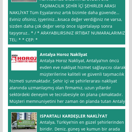
TAŞIMACILIK ŞEHİR İÇİ ŞEHIRLER ARASI
NAKLİYAT Tüm Eşyalarınız artık bizimle daha güvende…
Eviniz ofisiniz, işyeriniz…kısaca değer verdiğiniz ne varsa,
sizden daha çok değer verip önce sigortalayıp sonra
taşıyoruz.. * / * ARAYABILIRSINIZ IRTIBAT NUMARALARIMIZ
TEL: * * CEP: *
Antalya Horoz Nakliyat
Antalya Horoz Nakliyat, Antalya’nın öncü
evden eve nakliyat hizmet sağlayıcısı olarak,
müşterilerine kaliteli ve güvenli taşımacılık
hizmeti sunmaktadır. Şehir içi ve şehirlerarası nakliyat
alanında uzmanlaşmış olan firmamız, uzun yıllardır
sektördeki deneyim ve tecrübesiyle ön plana çıkmaktadır.
Müşteri memnuniyetini her zaman ön planda tutan Antalya
ISPARTALI KARDEŞLER NAKLİYAT
Antalya, Türkiye’nin en güzel şehirlerinden
biridir. Deniz, güneş ve kumun bir arada