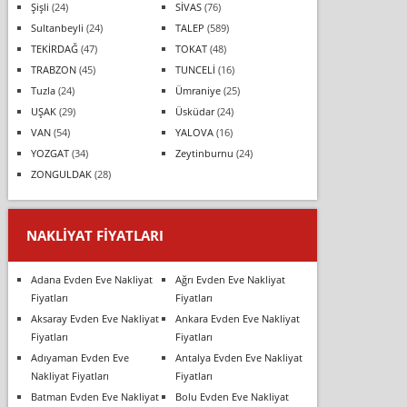
Şişli
(24)
SİVAS
(76)
Sultanbeyli
(24)
TALEP
(589)
TEKİRDAĞ
(47)
TOKAT
(48)
TRABZON
(45)
TUNCELİ
(16)
Tuzla
(24)
Ümraniye
(25)
UŞAK
(29)
Üsküdar
(24)
VAN
(54)
YALOVA
(16)
YOZGAT
(34)
Zeytinburnu
(24)
ZONGULDAK
(28)
NAKLIYAT FIYATLARI
Adana Evden Eve Nakliyat
Ağrı Evden Eve Nakliyat
Fiyatları
Fiyatları
Aksaray Evden Eve Nakliyat
Ankara Evden Eve Nakliyat
Fiyatları
Fiyatları
Adıyaman Evden Eve
Antalya Evden Eve Nakliyat
Nakliyat Fiyatları
Fiyatları
Batman Evden Eve Nakliyat
Bolu Evden Eve Nakliyat