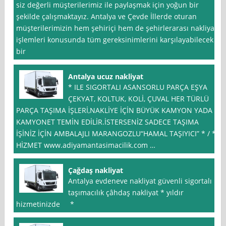
siz değerli müşterilerimiz ile paylaşmak için yoğun bir
şekilde çalışmaktayız. Antalya ve Çevde İllerde oturan
müşterilerimizin hem şehiriçi hem de şehirlerarası nakliyat
işlemleri konusunda tüm gereksinimlerini karşılayabilecek
bir
Antalya ucuz nakliyat
* ILE SIGORTALI ASANSORLU PARÇA EŞYA
ÇEKYAT, KOLTUK, KOLİ, ÇUVAL HER TÜRLÜ
PARÇA TAŞIMA İŞLERİ,NAKLİYE İÇİN BÜYÜK KAMYON YADA
KAMYONET TEMİN EDİLİR.İSTERSENİZ SADECE TAŞIMA
İŞİNİZ İÇİN AMBALAJLI MARANGOZLU“HAMAL TAŞIYICI” * / *
HİZMET www.adiyamantasimacilik.com …
Çağdaş nakliyat
Antalya evdeneve nakliyat güvenli sigortalı
taşımacılık çâhdaş nakliyat * yıldır
hizmetinizde *