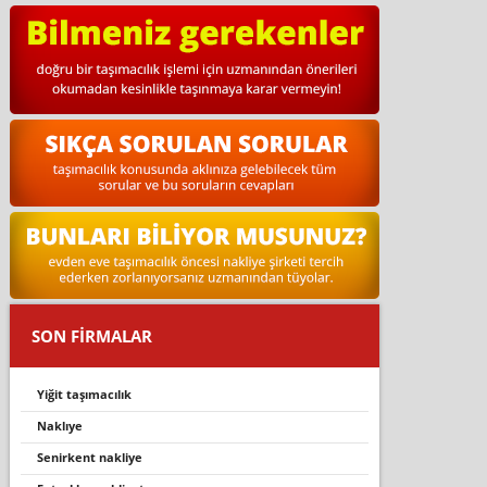
SON FİRMALAR
yiğit taşımacılık
naklıye
seni̇rkent nakli̇ye