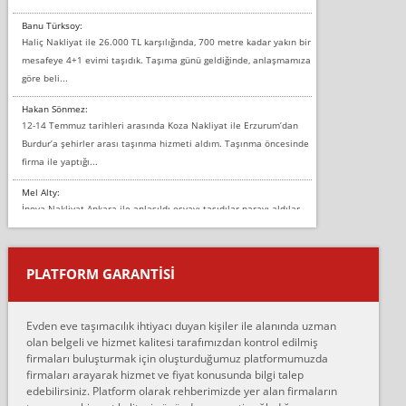
Banu Türksoy:
Haliç Nakliyat ile 26.000 TL karşılığında, 700 metre kadar yakın bir
mesafeye 4+1 evimi taşıdık. Taşıma günü geldiğinde, anlaşmamıza
göre beli...
Hakan Sönmez:
12-14 Temmuz tarihleri arasında Koza Nakliyat ile Erzurum’dan
Burdur’a şehirler arası taşınma hizmeti aldım. Taşınma öncesinde
firma ile yaptığı...
Mel Alty:
İnova Nakliyat Ankara ile anlaşıldı eşyayı taşıdılar parayı aldılar.
Salon duvarına bir baktım birisi boydan alüminyum renkli bantı
yapıştırm...
PLATFORM GARANTİSİ
Murat:
Merhaba, bu firmayı bir arkadaş tavsiyesi üzerine tercih ettim,
hiçbir sıkıntı yaşanmayacağını ve kendilerinin çok titiz
Evden eve taşımacılık ihtiyacı duyan kişiler ile alanında uzman
çalıştıklarını, müş...
olan belgeli ve hizmet kalitesi tarafımızdan kontrol edilmiş
firmaları buluşturmak için oluşturduğumuz platformumuzda
Ahmet:
firmaları arayarak hizmet ve fiyat konusunda bilgi talep
Lüleburgaz güngünes evden eve naklyat eşyalarımı taşımak için
edebilirsiniz. Platform olarak rehberimizde yer alan firmaların
anlaştık sabah eve geldiklerinde de eşyalarımı düzgün şekilde