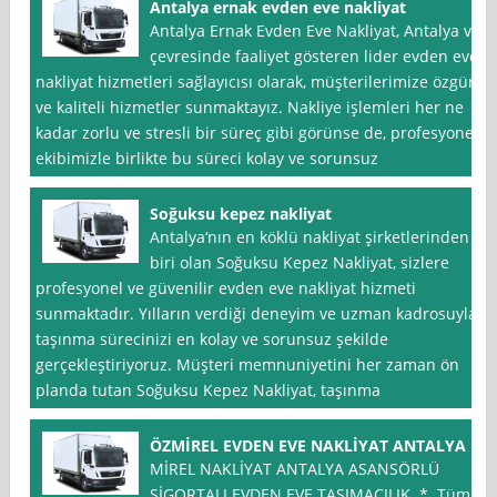
Antalya ernak evden eve nakliyat
Antalya Ernak Evden Eve Nakliyat, Antalya ve
çevresinde faaliyet gösteren lider evden eve
nakliyat hizmetleri sağlayıcısı olarak, müşterilerimize özgün
ve kaliteli hizmetler sunmaktayız. Nakliye işlemleri her ne
kadar zorlu ve stresli bir süreç gibi görünse de, profesyonel
ekibimizle birlikte bu süreci kolay ve sorunsuz
Soğuksu kepez nakliyat
Antalya‘nın en köklü nakliyat şirketlerinden
biri olan Soğuksu Kepez Nakliyat, sizlere
profesyonel ve güvenilir evden eve nakliyat hizmeti
sunmaktadır. Yılların verdiği deneyim ve uzman kadrosuyla,
taşınma sürecinizi en kolay ve sorunsuz şekilde
gerçekleştiriyoruz. Müşteri memnuniyetini her zaman ön
planda tutan Soğuksu Kepez Nakliyat, taşınma
ÖZMİREL EVDEN EVE NAKLİYAT ANTALYA
MİREL NAKLİYAT ANTALYA ASANSÖRLÜ
SİGORTALI EVDEN EVE TAŞIMACILIK * Tüm