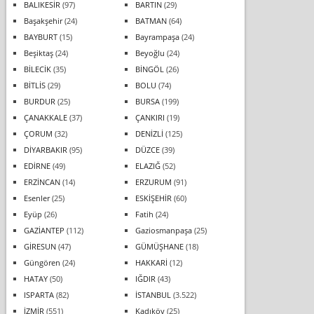
BALIKESİR
(97)
BARTIN
(29)
Başakşehir
(24)
BATMAN
(64)
BAYBURT
(15)
Bayrampaşa
(24)
Beşiktaş
(24)
Beyoğlu
(24)
BİLECİK
(35)
BİNGÖL
(26)
BİTLİS
(29)
BOLU
(74)
BURDUR
(25)
BURSA
(199)
ÇANAKKALE
(37)
ÇANKIRI
(19)
ÇORUM
(32)
DENİZLİ
(125)
DİYARBAKIR
(95)
DÜZCE
(39)
EDİRNE
(49)
ELAZIĞ
(52)
ERZİNCAN
(14)
ERZURUM
(91)
Esenler
(25)
ESKİŞEHİR
(60)
Eyüp
(26)
Fatih
(24)
GAZİANTEP
(112)
Gaziosmanpaşa
(25)
GİRESUN
(47)
GÜMÜŞHANE
(18)
Güngören
(24)
HAKKARİ
(12)
HATAY
(50)
IĞDIR
(43)
ISPARTA
(82)
İSTANBUL
(3.522)
İZMİR
(551)
Kadıköy
(25)