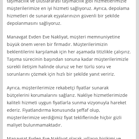
taşımacılık ve uluslararası taşımacılık gibi hizmetlerimizle
müşterilerimize en iyi hizmeti sağlıyoruz. Ayrıca, depolama
hizmetleri de sunarak eşyalarınızın güvenli bir şekilde
depolanmasını sağlıyoruz.
Manavgat Evden Eve Nakliyat, müşteri memnuniyetine
büyük önem veren bir firmadır. Müşterilerimizin
beklentilerini karşılamak için her aşamada titizlikle çalışırız.
Taşıma sürecinin başından sonuna kadar müşterilerimizle
sürekli iletişim halinde oluruz ve her türlü soru ve
sorunlarını çözmek için hızlı bir şekilde yanıt veririz.
Ayrıca, müşterilerimize rekabetçi fiyatlar sunarak
bütçelerini korumalarını sağlarız. Nakliye hizmetlerimizde
kaliteli hizmeti uygun fiyatlarla sunma vizyonuyla hareket
ederiz. Fiyatlandırma konusunda şeffaf olup,
müşterilerimize verdiğimiz fiyat tekliflerinde hiçbir gizli
maliyet bulunmamaktadır.
Manavgat Evden Eve Nakliyat olarak, yılların birikimi ve