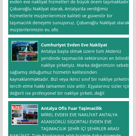
evden eve nakliyat hizmetleri de büyük önem taşımaktadır.
Çobanoğlu Nakli̇yat olarak, Antalya’da verdiğimiz
hizmetlerle müşterilerimize kaliteli ve güvenilir bir
taşımacılık deneyimi sunuyoruz. Çobanoğlu Nakli̇yat olarak,
müşterilerimizin ev, ofis
Cumhuriyet Evden Eve Nakliyat
Antalya başta olmak üzere tüm Akdeniz
şeridinde taşımacılık sektörünün en bilindik
nakliye şirketiyiz. Marka değerimizin sebebi
sağlamış olduğumuz hizmetin kalitesinden
kaynaklanmaktadır. Bizi veya ikinci sınıf bir nakliye şirketini
tercih etme hakkı tamamen size aittir. Eşyalarınız sizler için
değerli ise profesyonel bir nakliye şirketi, değil
Antalya Ofis Fuar Taşimacilik
MİREL EVDEN EVE NAKLİYAT ANTALYA
ASANSÖRLÜ SİGORTALI EVDEN EVE
TAŞIMACILIK ŞEHİR İÇİ ŞEHIRLER ARASI
NAKLİYAT Tüm Eşyalarınız artık bizimle daha güvende…