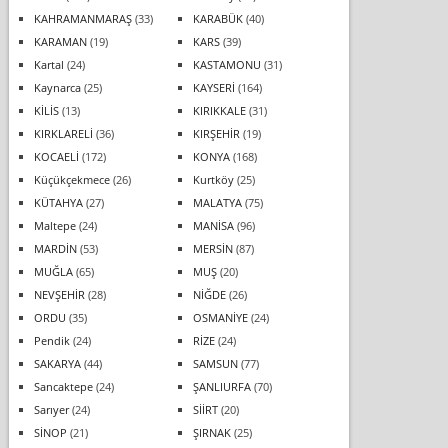
KAHRAMANMARAŞ
(33)
KARABÜK
(40)
KARAMAN
(19)
KARS
(39)
Kartal
(24)
KASTAMONU
(31)
Kaynarca
(25)
KAYSERİ
(164)
KİLİS
(13)
KIRIKKALE
(31)
KIRKLARELİ
(36)
KIRŞEHİR
(19)
KOCAELİ
(172)
KONYA
(168)
Küçükçekmece
(26)
Kurtköy
(25)
KÜTAHYA
(27)
MALATYA
(75)
Maltepe
(24)
MANİSA
(96)
MARDİN
(53)
MERSİN
(87)
MUĞLA
(65)
MUŞ
(20)
NEVŞEHİR
(28)
NİĞDE
(26)
ORDU
(35)
OSMANİYE
(24)
Pendik
(24)
RİZE
(24)
SAKARYA
(44)
SAMSUN
(77)
Sancaktepe
(24)
ŞANLIURFA
(70)
Sarıyer
(24)
SİİRT
(20)
SİNOP
(21)
ŞIRNAK
(25)