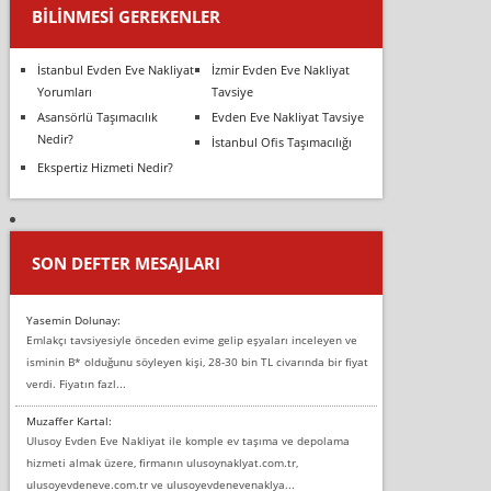
BILINMESI GEREKENLER
İstanbul Evden Eve Nakliyat
İzmir Evden Eve Nakliyat
Yorumları
Tavsiye
Asansörlü Taşımacılık
Evden Eve Nakliyat Tavsiye
Nedir?
İstanbul Ofis Taşımacılığı
Ekspertiz Hizmeti Nedir?
SON DEFTER MESAJLARI
Yasemin Dolunay:
Emlakçı tavsiyesiyle önceden evime gelip eşyaları inceleyen ve
isminin B* olduğunu söyleyen kişi, 28-30 bin TL civarında bir fiyat
verdi. Fiyatın fazl...
Muzaffer Kartal:
Ulusoy Evden Eve Nakliyat ile komple ev taşıma ve depolama
hizmeti almak üzere, firmanın ulusoynaklyat.com.tr,
ulusoyevdeneve.com.tr ve ulusoyevdenevenaklya...