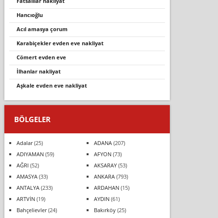
fatsalılar nakliyat
hancıoğlu
acil amasya çorum
karabiçekler evden eve nakliyat
cömert evden eve
i̇lhanlar nakli̇yat
aşkale evden eve nakli̇yat
BÖLGELER
Adalar
(25)
ADANA
(207)
ADIYAMAN
(59)
AFYON
(73)
AĞRI
(52)
AKSARAY
(53)
AMASYA
(33)
ANKARA
(793)
ANTALYA
(233)
ARDAHAN
(15)
ARTVİN
(19)
AYDIN
(61)
Bahçelievler
(24)
Bakırköy
(25)