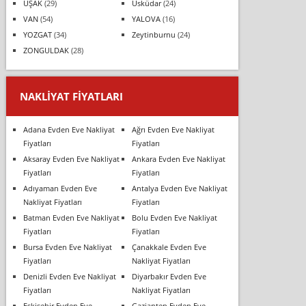
UŞAK
(29)
Üsküdar
(24)
VAN
(54)
YALOVA
(16)
YOZGAT
(34)
Zeytinburnu
(24)
ZONGULDAK
(28)
NAKLIYAT FIYATLARI
Adana Evden Eve Nakliyat
Ağrı Evden Eve Nakliyat
Fiyatları
Fiyatları
Aksaray Evden Eve Nakliyat
Ankara Evden Eve Nakliyat
Fiyatları
Fiyatları
Adıyaman Evden Eve
Antalya Evden Eve Nakliyat
Nakliyat Fiyatları
Fiyatları
Batman Evden Eve Nakliyat
Bolu Evden Eve Nakliyat
Fiyatları
Fiyatları
Bursa Evden Eve Nakliyat
Çanakkale Evden Eve
Fiyatları
Nakliyat Fiyatları
Denizli Evden Eve Nakliyat
Diyarbakır Evden Eve
Fiyatları
Nakliyat Fiyatları
Eskişehir Evden Eve
Gaziantep Evden Eve