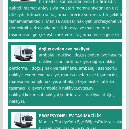
hizmetleri konusunda öncü bir firmadır.
Kaliteli hizmet anlayışıyla müşteri memnuniyetini en üst
düzeyde tutmakta ve taşınma sürecini sorunsuz bir şekilde
tamamlamaktadır. Manisa Akhisar nakliyat, profesyonel ve
deneyimli kadrosuyla her türlü eşya ve malzemenin
taşınmasını gerçekleştirmektedir. Taşınma öncesi gerekli
doğuş evden eve nakliyat
ambalajlı nakliye , doğuş evden eve hasarsız
nakliye, asansörlü nakliye, doğuş nakliye
platformu , doğuş nakliye teklif iste, ambalajlı asansörlü
nakliye, evden eve nakliye, manisa evden eve taşımacılık,
manisa ambalajlı nakliye, ambalajlı taşımacılık, fabrika
taşımacılık, işyeri ambalajlı nakliyat,evtaş,ev
nakliyat,kurumsal nakliyat,şehirlerarası nakliyat, doğuş
nakliyat,
PROFESYONEL EV TASİMACİLİK
Manisa, Türkiye’nin Ege Bölgesi’nde yer alan
bir şehirdir. Tarihi ve kültürel