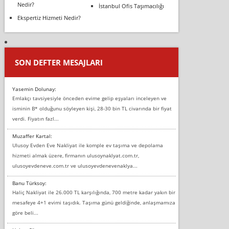
Nedir?
İstanbul Ofis Taşımacılığı
Ekspertiz Hizmeti Nedir?
SON DEFTER MESAJLARI
Yasemin Dolunay:
Emlakçı tavsiyesiyle önceden evime gelip eşyaları inceleyen ve
isminin B* olduğunu söyleyen kişi, 28-30 bin TL civarında bir fiyat
verdi. Fiyatın fazl...
Muzaffer Kartal:
Ulusoy Evden Eve Nakliyat ile komple ev taşıma ve depolama
hizmeti almak üzere, firmanın ulusoynaklyat.com.tr,
ulusoyevdeneve.com.tr ve ulusoyevdenevenaklya...
Banu Türksoy:
Haliç Nakliyat ile 26.000 TL karşılığında, 700 metre kadar yakın bir
mesafeye 4+1 evimi taşıdık. Taşıma günü geldiğinde, anlaşmamıza
göre beli...