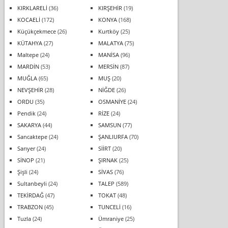
KIRKLARELİ
(36)
KIRŞEHİR
(19)
KOCAELİ
(172)
KONYA
(168)
Küçükçekmece
(26)
Kurtköy
(25)
KÜTAHYA
(27)
MALATYA
(75)
Maltepe
(24)
MANİSA
(96)
MARDİN
(53)
MERSİN
(87)
MUĞLA
(65)
MUŞ
(20)
NEVŞEHİR
(28)
NİĞDE
(26)
ORDU
(35)
OSMANİYE
(24)
Pendik
(24)
RİZE
(24)
SAKARYA
(44)
SAMSUN
(77)
Sancaktepe
(24)
ŞANLIURFA
(70)
Sarıyer
(24)
SİİRT
(20)
SİNOP
(21)
ŞIRNAK
(25)
Şişli
(24)
SİVAS
(76)
Sultanbeyli
(24)
TALEP
(589)
TEKİRDAĞ
(47)
TOKAT
(48)
TRABZON
(45)
TUNCELİ
(16)
Tuzla
(24)
Ümraniye
(25)