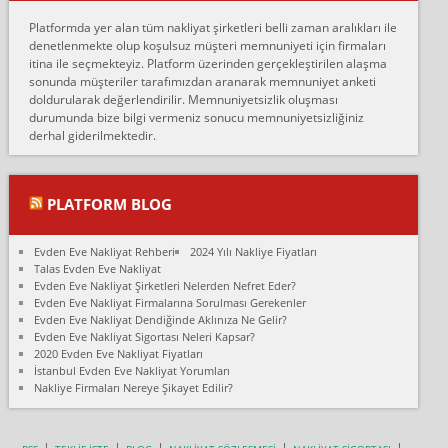
Erol:
Platformda yer alan tüm nakliyat şirketleri belli zaman aralıkları ile
Ankara Alicanlar naklyat tel 5465524025. 2600 TL'ye ankaradan
denetlenmekte olup koşulsuz müşteri memnuniyeti için firmaları
Konya ya Alicanlar naklyat la anlaştık bu şahıs evin taşınacağı gün
itina ile seçmekteyiz. Platform üzerinden gerçekleştirilen alaşma
fiyatın mazoto gele...
sonunda müşteriler tarafımızdan aranarak memnuniyet anketi
doldurularak değerlendirilir. Memnuniyetsizlik oluşması
Fatih kokmese:
durumunda bize bilgi vermeniz sonucu memnuniyetsizliğiniz
Diyarbakır dan eşyamı getirtmek için anlaştım sözleşme yaptım.
derhal giderilmektedir.
Son anda fiyat artırdılar.. mecburiyetten tasittim.. bu kişiler ağrılı
Ankara merk...
Ali:
PLATFORM BLOG
İzmir de evim naklyat diye bir firmaya ev taşıttık, çok pişman
olduk. Asansörlü dediler sonra uraya asansör kurulmaz dediler
Evden Eve Nakliyat Rehberi
2024 Yılı Nakliye Fiyatları
fark istediler. ortada asa...
Talas Evden Eve Nakliyat
Evden Eve Nakliyat Şirketleri Nelerden Nefret Eder?
Nimet:
Evden Eve Nakliyat Firmalarına Sorulması Gerekenler
Ben 2021 Ağustos ilk haftası Evimi taşıdım yani İstanbul'un bir
Evden Eve Nakliyat Dendiğinde Aklınıza Ne Gelir?
Mahallesi'nden bir başka Mahallesi'ne yani Ümraniye bölgesinde
Evden Eve Nakliyat Sigortası Neleri Kapsar?
oturuyorum önceleri ara...
2020 Evden Eve Nakliyat Fiyatları
İstanbul Evden Eve Nakliyat Yorumları
Nimet Köse:
Nakliye Firmaları Nereye Şikayet Edilir?
Merhaba ben 2021 Ağustos ilk haftası evimi Ümraniye'den Çok
yakın bir bölgeye taşıdım yeni Ümraniye'nin Mahallesi'ne
Hancıoğlu naklyatla taşındım...