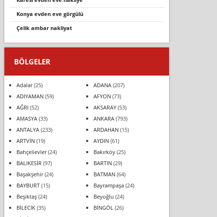
konya evden eve görgülü
çelik ambar nakliyat
BÖLGELER
Adalar
(25)
ADANA
(207)
ADIYAMAN
(59)
AFYON
(73)
AĞRI
(52)
AKSARAY
(53)
AMASYA
(33)
ANKARA
(793)
ANTALYA
(233)
ARDAHAN
(15)
ARTVİN
(19)
AYDIN
(61)
Bahçelievler
(24)
Bakırköy
(25)
BALIKESİR
(97)
BARTIN
(29)
Başakşehir
(24)
BATMAN
(64)
BAYBURT
(15)
Bayrampaşa
(24)
Beşiktaş
(24)
Beyoğlu
(24)
BİLECİK
(35)
BİNGÖL
(26)