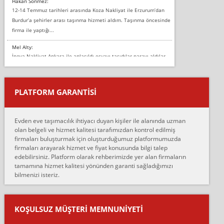
Hakan Sönmez:
12-14 Temmuz tarihleri arasında Koza Nakliyat ile Erzurum’dan
Burdur’a şehirler arası taşınma hizmeti aldım. Taşınma öncesinde
firma ile yaptığı...
Mel Alty:
İnova Nakliyat Ankara ile anlaşıldı eşyayı taşıdılar parayı aldılar.
Salon duvarına bir baktım birisi boydan alüminyum renkli bantı
yapıştırm...
PLATFORM GARANTİSİ
Murat:
Merhaba, bu firmayı bir arkadaş tavsiyesi üzerine tercih ettim,
hiçbir sıkıntı yaşanmayacağını ve kendilerinin çok titiz
Evden eve taşımacılık ihtiyacı duyan kişiler ile alanında uzman
çalıştıklarını, müş...
olan belgeli ve hizmet kalitesi tarafımızdan kontrol edilmiş
firmaları buluşturmak için oluşturduğumuz platformumuzda
Ahmet:
firmaları arayarak hizmet ve fiyat konusunda bilgi talep
Lüleburgaz güngünes evden eve naklyat eşyalarımı taşımak için
edebilirsiniz. Platform olarak rehberimizde yer alan firmaların
anlaştık sabah eve geldiklerinde de eşyalarımı düzgün şekilde
tamamına hizmet kalitesi yönünden garanti sağladığımızı
sarcaz demelerine r...
bilmenizi isteriz.
mehmet güldü:
Ankara ALİCANLAR NAKLİYAT Tutarsız ve ticari ahlak problemleri
var verdikleri fiyat teklifini arttırdılar. Sonrasında taşıma gününde
KOŞULSUZ MÜŞTERI MEMNUNIYETI
oldukça tutarsı...