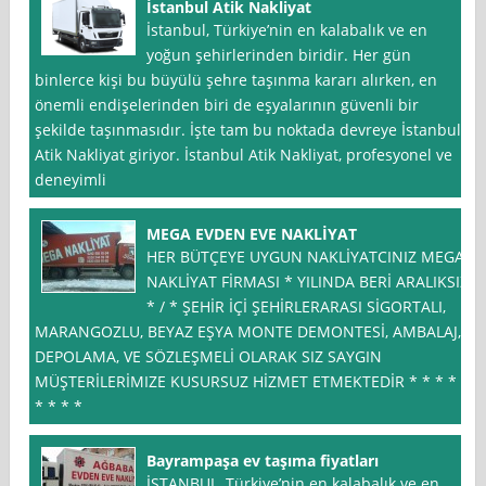
İstanbul Atik Nakliyat
İstanbul, Türkiye’nin en kalabalık ve en
yoğun şehirlerinden biridir. Her gün
binlerce kişi bu büyülü şehre taşınma kararı alırken, en
önemli endişelerinden biri de eşyalarının güvenli bir
şekilde taşınmasıdır. İşte tam bu noktada devreye İstanbul
Atik Nakliyat giriyor. İstanbul Atik Nakliyat, profesyonel ve
deneyimli
MEGA EVDEN EVE NAKLİYAT
HER BÜTÇEYE UYGUN NAKLİYATCINIZ MEGA
NAKLİYAT FİRMASI * YILINDA BERİ ARALIKSIZ
* / * ŞEHİR İÇİ ŞEHİRLERARASI SİGORTALI,
MARANGOZLU, BEYAZ EŞYA MONTE DEMONTESİ, AMBALAJ,
DEPOLAMA, VE SÖZLEŞMELİ OLARAK SIZ SAYGIN
MÜŞTERİLERİMIZE KUSURSUZ HİZMET ETMEKTEDİR * * * * .
* * * *
Bayrampaşa ev taşıma fiyatları
İSTANBUL, Türkiye’nin en kalabalık ve en