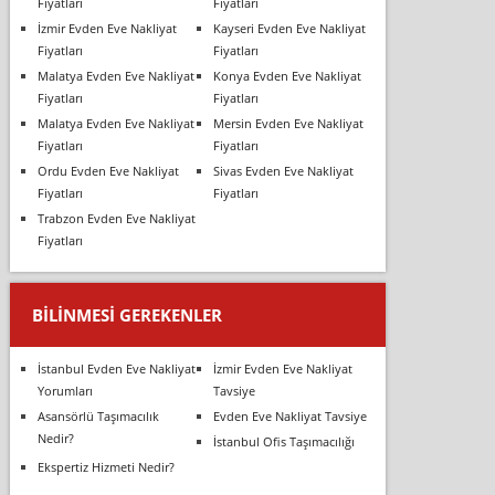
Fiyatları
Fiyatları
İzmir Evden Eve Nakliyat
Kayseri Evden Eve Nakliyat
Fiyatları
Fiyatları
Malatya Evden Eve Nakliyat
Konya Evden Eve Nakliyat
Fiyatları
Fiyatları
Malatya Evden Eve Nakliyat
Mersin Evden Eve Nakliyat
Fiyatları
Fiyatları
Ordu Evden Eve Nakliyat
Sivas Evden Eve Nakliyat
Fiyatları
Fiyatları
Trabzon Evden Eve Nakliyat
Fiyatları
BILINMESI GEREKENLER
İstanbul Evden Eve Nakliyat
İzmir Evden Eve Nakliyat
Yorumları
Tavsiye
Asansörlü Taşımacılık
Evden Eve Nakliyat Tavsiye
Nedir?
İstanbul Ofis Taşımacılığı
Ekspertiz Hizmeti Nedir?