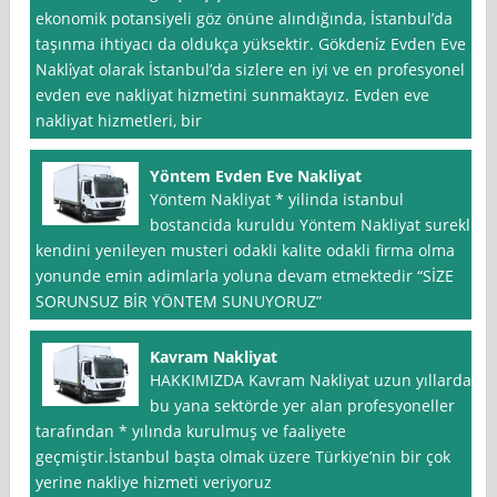
ekonomik potansiyeli göz önüne alındığında, İstanbul’da
taşınma ihtiyacı da oldukça yüksektir. Gökdeni̇z Evden Eve
Nakli̇yat olarak İstanbul’da sizlere en iyi ve en profesyonel
evden eve nakliyat hizmetini sunmaktayız. Evden eve
nakliyat hizmetleri, bir
Yöntem Evden Eve Nakliyat
Yöntem Nakliyat * yilinda istanbul
bostancida kuruldu Yöntem Nakliyat surekli
kendini yenileyen musteri odakli kalite odakli firma olma
yonunde emin adimlarla yoluna devam etmektedir “SİZE
SORUNSUZ BİR YÖNTEM SUNUYORUZ”
Kavram Nakliyat
HAKKIMIZDA Kavram Nakliyat uzun yıllardan
bu yana sektörde yer alan profesyoneller
tarafından * yılında kurulmuş ve faaliyete
geçmiştir.İstanbul başta olmak üzere Türkiye’nin bir çok
yerine nakliye hizmeti veriyoruz