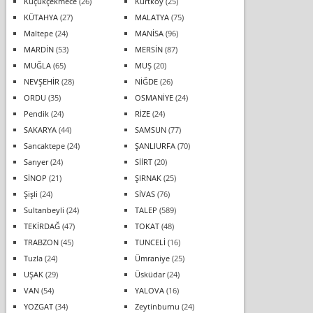
Küçükçekmece
(26)
Kurtköy
(25)
KÜTAHYA
(27)
MALATYA
(75)
Maltepe
(24)
MANİSA
(96)
MARDİN
(53)
MERSİN
(87)
MUĞLA
(65)
MUŞ
(20)
NEVŞEHİR
(28)
NİĞDE
(26)
ORDU
(35)
OSMANİYE
(24)
Pendik
(24)
RİZE
(24)
SAKARYA
(44)
SAMSUN
(77)
Sancaktepe
(24)
ŞANLIURFA
(70)
Sarıyer
(24)
SİİRT
(20)
SİNOP
(21)
ŞIRNAK
(25)
Şişli
(24)
SİVAS
(76)
Sultanbeyli
(24)
TALEP
(589)
TEKİRDAĞ
(47)
TOKAT
(48)
TRABZON
(45)
TUNCELİ
(16)
Tuzla
(24)
Ümraniye
(25)
UŞAK
(29)
Üsküdar
(24)
VAN
(54)
YALOVA
(16)
YOZGAT
(34)
Zeytinburnu
(24)