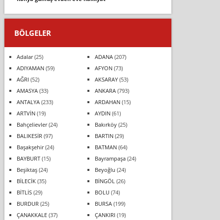
BÖLGELER
Adalar
(25)
ADANA
(207)
ADIYAMAN
(59)
AFYON
(73)
AĞRI
(52)
AKSARAY
(53)
AMASYA
(33)
ANKARA
(793)
ANTALYA
(233)
ARDAHAN
(15)
ARTVİN
(19)
AYDIN
(61)
Bahçelievler
(24)
Bakırköy
(25)
BALIKESİR
(97)
BARTIN
(29)
Başakşehir
(24)
BATMAN
(64)
BAYBURT
(15)
Bayrampaşa
(24)
Beşiktaş
(24)
Beyoğlu
(24)
BİLECİK
(35)
BİNGÖL
(26)
BİTLİS
(29)
BOLU
(74)
BURDUR
(25)
BURSA
(199)
ÇANAKKALE
(37)
ÇANKIRI
(19)