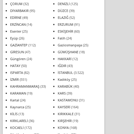
ÇORUM
(32)
DENİZLİ
(125)
DİYARBAKIR
(95)
DÜZCE
(39)
EDİRNE
(49)
ELAZIĞ
(52)
ERZİNCAN
(14)
ERZURUM
(91)
Esenler
(25)
ESKİŞEHİR
(60)
Eyüp
(26)
Fatih
(24)
GAZİANTEP
(112)
Gaziosmanpaşa
(25)
GİRESUN
(47)
GÜMÜŞHANE
(18)
Güngören
(24)
HAKKARİ
(12)
HATAY
(50)
IĞDIR
(43)
ISPARTA
(82)
İSTANBUL
(3.522)
İZMİR
(551)
Kadıköy
(25)
KAHRAMANMARAŞ
(33)
KARABÜK
(40)
KARAMAN
(19)
KARS
(39)
Kartal
(24)
KASTAMONU
(31)
Kaynarca
(25)
KAYSERİ
(164)
KİLİS
(13)
KIRIKKALE
(31)
KIRKLARELİ
(36)
KIRŞEHİR
(19)
KOCAELİ
(172)
KONYA
(168)