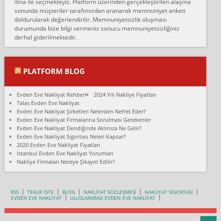
itina ile seçmekteyiz. Platform üzerinden gerçekleştirilen alaşma
fiyatın mazoto gele...
sonunda müşteriler tarafımızdan aranarak memnuniyet anketi
doldurularak değerlendirilir. Memnuniyetsizlik oluşması
Fatih kokmese:
durumunda bize bilgi vermeniz sonucu memnuniyetsizliğiniz
Diyarbakır dan eşyamı getirtmek için anlaştım sözleşme yaptım.
derhal giderilmektedir.
Son anda fiyat artırdılar.. mecburiyetten tasittim.. bu kişiler ağrılı
Ankara merk...
Ali:
PLATFORM BLOG
İzmir de evim naklyat diye bir firmaya ev taşıttık, çok pişman
olduk. Asansörlü dediler sonra uraya asansör kurulmaz dediler
Evden Eve Nakliyat Rehberi
2024 Yılı Nakliye Fiyatları
fark istediler. ortada asa...
Talas Evden Eve Nakliyat
Evden Eve Nakliyat Şirketleri Nelerden Nefret Eder?
Nimet:
Evden Eve Nakliyat Firmalarına Sorulması Gerekenler
Ben 2021 Ağustos ilk haftası Evimi taşıdım yani İstanbul'un bir
Evden Eve Nakliyat Dendiğinde Aklınıza Ne Gelir?
Mahallesi'nden bir başka Mahallesi'ne yani Ümraniye bölgesinde
Evden Eve Nakliyat Sigortası Neleri Kapsar?
oturuyorum önceleri ara...
2020 Evden Eve Nakliyat Fiyatları
İstanbul Evden Eve Nakliyat Yorumları
Nimet Köse:
Nakliye Firmaları Nereye Şikayet Edilir?
Merhaba ben 2021 Ağustos ilk haftası evimi Ümraniye'den Çok
yakın bir bölgeye taşıdım yeni Ümraniye'nin Mahallesi'ne
Hancıoğlu naklyatla taşındım...
RSS
TEKLİF İSTE
BLOG
NAKLİYAT SÖZLEŞMESİ
NAKLİYAT SİGORTASI
EVDEN EVE NAKLİYAT
ULUSLARARASI EVDEN EVE NAKLİYAT
Sevim bal:
Karabükden İzmir'e Karabük kardem naklyat la taşındım bir çok