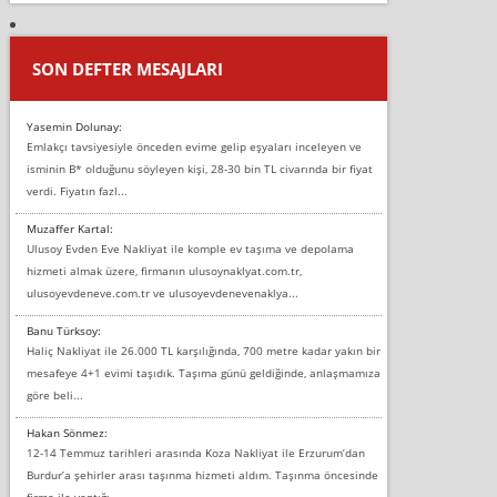
SON DEFTER MESAJLARI
Yasemin Dolunay:
Emlakçı tavsiyesiyle önceden evime gelip eşyaları inceleyen ve
isminin B* olduğunu söyleyen kişi, 28-30 bin TL civarında bir fiyat
verdi. Fiyatın fazl...
Muzaffer Kartal:
Ulusoy Evden Eve Nakliyat ile komple ev taşıma ve depolama
hizmeti almak üzere, firmanın ulusoynaklyat.com.tr,
ulusoyevdeneve.com.tr ve ulusoyevdenevenaklya...
Banu Türksoy:
Haliç Nakliyat ile 26.000 TL karşılığında, 700 metre kadar yakın bir
mesafeye 4+1 evimi taşıdık. Taşıma günü geldiğinde, anlaşmamıza
göre beli...
Hakan Sönmez:
12-14 Temmuz tarihleri arasında Koza Nakliyat ile Erzurum’dan
Burdur’a şehirler arası taşınma hizmeti aldım. Taşınma öncesinde
firma ile yaptığı...