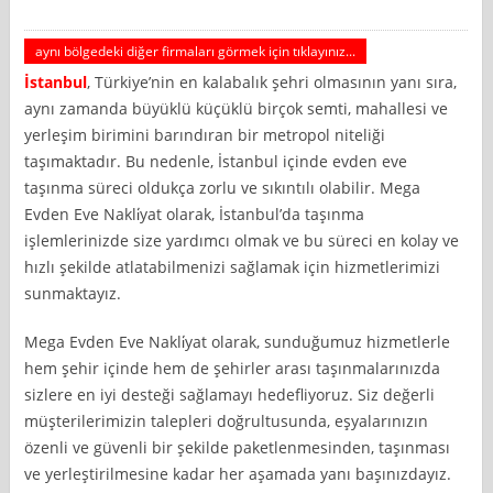
aynı bölgedeki diğer firmaları görmek için tıklayınız...
İstanbul
, Türkiye’nin en kalabalık şehri olmasının yanı sıra,
aynı zamanda büyüklü küçüklü birçok semti, mahallesi ve
yerleşim birimini barındıran bir metropol niteliği
taşımaktadır. Bu nedenle, İstanbul içinde evden eve
taşınma süreci oldukça zorlu ve sıkıntılı olabilir. Mega
Evden Eve Nakli̇yat olarak, İstanbul’da taşınma
işlemlerinizde size yardımcı olmak ve bu süreci en kolay ve
hızlı şekilde atlatabilmenizi sağlamak için hizmetlerimizi
sunmaktayız.
Mega Evden Eve Nakli̇yat olarak, sunduğumuz hizmetlerle
hem şehir içinde hem de şehirler arası taşınmalarınızda
sizlere en iyi desteği sağlamayı hedefliyoruz. Siz değerli
müşterilerimizin talepleri doğrultusunda, eşyalarınızın
özenli ve güvenli bir şekilde paketlenmesinden, taşınması
ve yerleştirilmesine kadar her aşamada yanı başınızdayız.