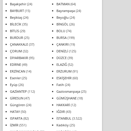
Başakşehir
(24)
BATMAN
(64)
BAYBURT
(15)
Bayrampaşa
(24)
Beşiktaş
(24)
Beyoğlu
(24)
BİLECİK
(35)
BİNGÖL
(26)
BİTLİS
(29)
BOLU
(74)
BURDUR
(25)
BURSA
(199)
ÇANAKKALE
(37)
ÇANKIRI
(19)
ÇORUM
(32)
DENİZLİ
(125)
DİYARBAKIR
(95)
DÜZCE
(39)
EDİRNE
(49)
ELAZIĞ
(52)
ERZİNCAN
(14)
ERZURUM
(91)
Esenler
(25)
ESKİŞEHİR
(60)
Eyüp
(26)
Fatih
(24)
GAZİANTEP
(112)
Gaziosmanpaşa
(25)
GİRESUN
(47)
GÜMÜŞHANE
(18)
Güngören
(24)
HAKKARİ
(12)
HATAY
(50)
IĞDIR
(43)
ISPARTA
(82)
İSTANBUL
(3.522)
İZMİR
(551)
Kadıköy
(25)