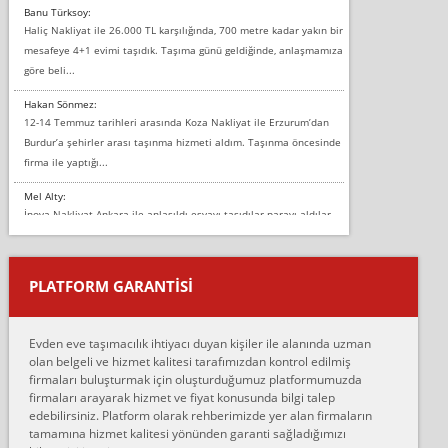
Banu Türksoy:
Haliç Nakliyat ile 26.000 TL karşılığında, 700 metre kadar yakın bir
mesafeye 4+1 evimi taşıdık. Taşıma günü geldiğinde, anlaşmamıza
göre beli...
Hakan Sönmez:
12-14 Temmuz tarihleri arasında Koza Nakliyat ile Erzurum’dan
Burdur’a şehirler arası taşınma hizmeti aldım. Taşınma öncesinde
firma ile yaptığı...
Mel Alty:
İnova Nakliyat Ankara ile anlaşıldı eşyayı taşıdılar parayı aldılar.
Salon duvarına bir baktım birisi boydan alüminyum renkli bantı
yapıştırm...
PLATFORM GARANTİSİ
Murat:
Merhaba, bu firmayı bir arkadaş tavsiyesi üzerine tercih ettim,
hiçbir sıkıntı yaşanmayacağını ve kendilerinin çok titiz
Evden eve taşımacılık ihtiyacı duyan kişiler ile alanında uzman
çalıştıklarını, müş...
olan belgeli ve hizmet kalitesi tarafımızdan kontrol edilmiş
firmaları buluşturmak için oluşturduğumuz platformumuzda
Ahmet:
firmaları arayarak hizmet ve fiyat konusunda bilgi talep
Lüleburgaz güngünes evden eve naklyat eşyalarımı taşımak için
edebilirsiniz. Platform olarak rehberimizde yer alan firmaların
anlaştık sabah eve geldiklerinde de eşyalarımı düzgün şekilde
tamamına hizmet kalitesi yönünden garanti sağladığımızı
sarcaz demelerine r...