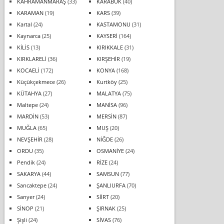
KAHRAMANMARAŞ
(33)
KARABÜK
(40)
KARAMAN
(19)
KARS
(39)
Kartal
(24)
KASTAMONU
(31)
Kaynarca
(25)
KAYSERİ
(164)
KİLİS
(13)
KIRIKKALE
(31)
KIRKLARELİ
(36)
KIRŞEHİR
(19)
KOCAELİ
(172)
KONYA
(168)
Küçükçekmece
(26)
Kurtköy
(25)
KÜTAHYA
(27)
MALATYA
(75)
Maltepe
(24)
MANİSA
(96)
MARDİN
(53)
MERSİN
(87)
MUĞLA
(65)
MUŞ
(20)
NEVŞEHİR
(28)
NİĞDE
(26)
ORDU
(35)
OSMANİYE
(24)
Pendik
(24)
RİZE
(24)
SAKARYA
(44)
SAMSUN
(77)
Sancaktepe
(24)
ŞANLIURFA
(70)
Sarıyer
(24)
SİİRT
(20)
SİNOP
(21)
ŞIRNAK
(25)
Şişli
(24)
SİVAS
(76)