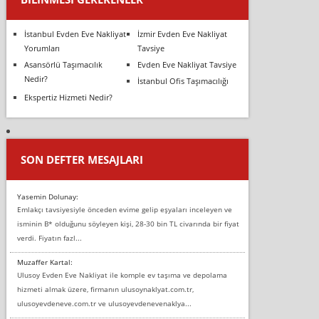
İstanbul Evden Eve Nakliyat
İzmir Evden Eve Nakliyat
Yorumları
Tavsiye
Asansörlü Taşımacılık
Evden Eve Nakliyat Tavsiye
Nedir?
İstanbul Ofis Taşımacılığı
Ekspertiz Hizmeti Nedir?
SON DEFTER MESAJLARI
Yasemin Dolunay:
Emlakçı tavsiyesiyle önceden evime gelip eşyaları inceleyen ve
isminin B* olduğunu söyleyen kişi, 28-30 bin TL civarında bir fiyat
verdi. Fiyatın fazl...
Muzaffer Kartal:
Ulusoy Evden Eve Nakliyat ile komple ev taşıma ve depolama
hizmeti almak üzere, firmanın ulusoynaklyat.com.tr,
ulusoyevdeneve.com.tr ve ulusoyevdenevenaklya...