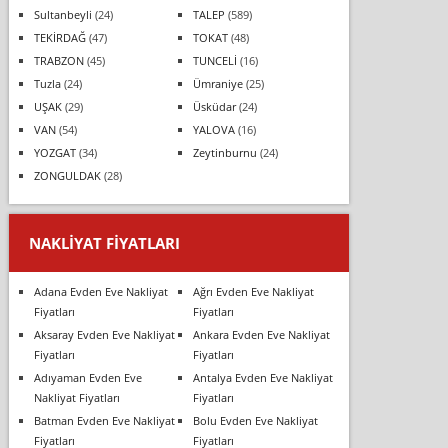
Sultanbeyli
(24)
TALEP
(589)
TEKİRDAĞ
(47)
TOKAT
(48)
TRABZON
(45)
TUNCELİ
(16)
Tuzla
(24)
Ümraniye
(25)
UŞAK
(29)
Üsküdar
(24)
VAN
(54)
YALOVA
(16)
YOZGAT
(34)
Zeytinburnu
(24)
ZONGULDAK
(28)
NAKLIYAT FIYATLARI
Adana Evden Eve Nakliyat
Ağrı Evden Eve Nakliyat
Fiyatları
Fiyatları
Aksaray Evden Eve Nakliyat
Ankara Evden Eve Nakliyat
Fiyatları
Fiyatları
Adıyaman Evden Eve
Antalya Evden Eve Nakliyat
Nakliyat Fiyatları
Fiyatları
Batman Evden Eve Nakliyat
Bolu Evden Eve Nakliyat
Fiyatları
Fiyatları