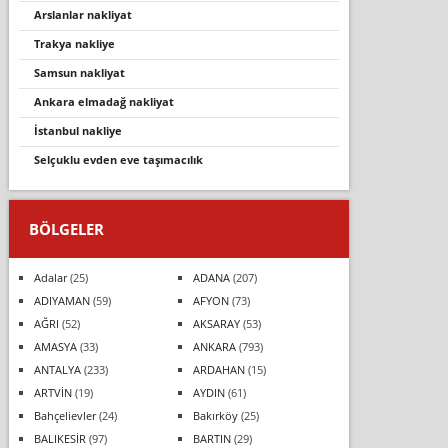
arslanlar nakliyat
trakya nakli̇ye
samsun nakliyat
ankara elmadağ nakliyat
i̇stanbul nakli̇ye
selçuklu evden eve taşımacılık
BÖLGELER
Adalar
(25)
ADANA
(207)
ADIYAMAN
(59)
AFYON
(73)
AĞRI
(52)
AKSARAY
(53)
AMASYA
(33)
ANKARA
(793)
ANTALYA
(233)
ARDAHAN
(15)
ARTVİN
(19)
AYDIN
(61)
Bahçelievler
(24)
Bakırköy
(25)
BALIKESİR
(97)
BARTIN
(29)