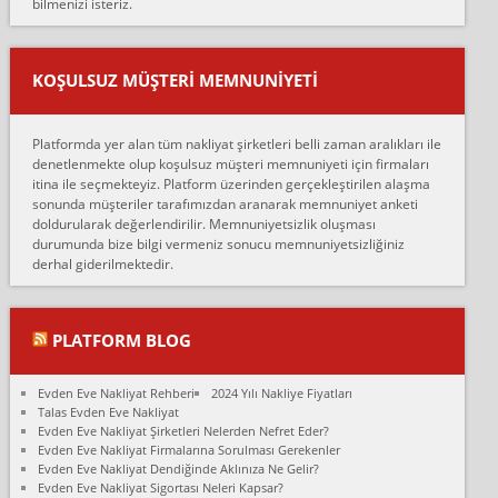
bilmenizi isteriz.
mehmet güldü:
Ankara ALİCANLAR NAKLİYAT Tutarsız ve ticari ahlak problemleri
var verdikleri fiyat teklifini arttırdılar. Sonrasında taşıma gününde
KOŞULSUZ MÜŞTERI MEMNUNIYETI
oldukça tutarsı...
Erol:
Platformda yer alan tüm nakliyat şirketleri belli zaman aralıkları ile
Ankara Alicanlar naklyat tel 5465524025. 2600 TL'ye ankaradan
denetlenmekte olup koşulsuz müşteri memnuniyeti için firmaları
Konya ya Alicanlar naklyat la anlaştık bu şahıs evin taşınacağı gün
itina ile seçmekteyiz. Platform üzerinden gerçekleştirilen alaşma
fiyatın mazoto gele...
sonunda müşteriler tarafımızdan aranarak memnuniyet anketi
doldurularak değerlendirilir. Memnuniyetsizlik oluşması
Fatih kokmese:
durumunda bize bilgi vermeniz sonucu memnuniyetsizliğiniz
Diyarbakır dan eşyamı getirtmek için anlaştım sözleşme yaptım.
derhal giderilmektedir.
Son anda fiyat artırdılar.. mecburiyetten tasittim.. bu kişiler ağrılı
Ankara merk...
Ali:
PLATFORM BLOG
İzmir de evim naklyat diye bir firmaya ev taşıttık, çok pişman
olduk. Asansörlü dediler sonra uraya asansör kurulmaz dediler
Evden Eve Nakliyat Rehberi
2024 Yılı Nakliye Fiyatları
fark istediler. ortada asa...
Talas Evden Eve Nakliyat
Evden Eve Nakliyat Şirketleri Nelerden Nefret Eder?
Nimet:
Evden Eve Nakliyat Firmalarına Sorulması Gerekenler
Ben 2021 Ağustos ilk haftası Evimi taşıdım yani İstanbul'un bir
Evden Eve Nakliyat Dendiğinde Aklınıza Ne Gelir?
Mahallesi'nden bir başka Mahallesi'ne yani Ümraniye bölgesinde
Evden Eve Nakliyat Sigortası Neleri Kapsar?