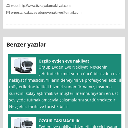
web: http://www.özkayalarnakliyat.com
e-posta:
ozkayaevdenevenakliye@gmail.com
Benzer yazılar
Ürgüp evden eve nakliyat
Ürgüp Evden Eve Nakliyat, Nevşehir
şehrinde hizmet veren öncü bir evden eve
nakliyat firmasıdır. Yılların deneyimi ve profesyonel ekibi ile
müşterilerine kaliteli hizmet sunan firmamız, taşınma
sürecini kolaylaştırmak ve müşteri memnuniyetini en üst
seviyede tutmak amacıyla çalışmalarını sürdürmektedir.
Nevşehir, tarihi ve turistik bir il
ÖZGÜR TAŞIMACILIK
Evden eve nakliyat hizmeti, birçok insanın