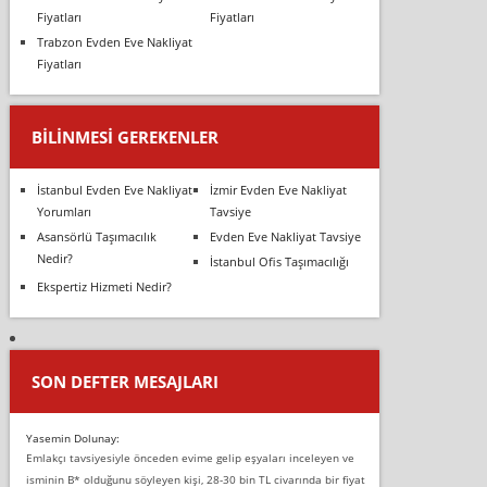
Fiyatları
Fiyatları
Trabzon Evden Eve Nakliyat
Fiyatları
BILINMESI GEREKENLER
İstanbul Evden Eve Nakliyat
İzmir Evden Eve Nakliyat
Yorumları
Tavsiye
Asansörlü Taşımacılık
Evden Eve Nakliyat Tavsiye
Nedir?
İstanbul Ofis Taşımacılığı
Ekspertiz Hizmeti Nedir?
SON DEFTER MESAJLARI
Yasemin Dolunay:
Emlakçı tavsiyesiyle önceden evime gelip eşyaları inceleyen ve
isminin B* olduğunu söyleyen kişi, 28-30 bin TL civarında bir fiyat