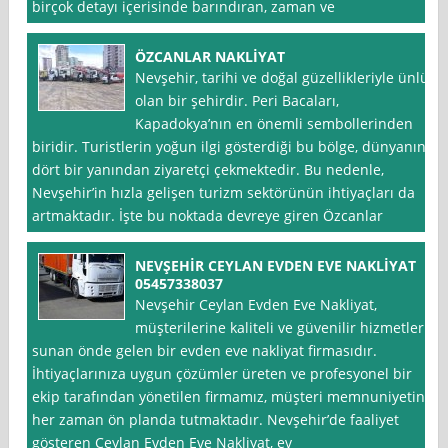
birçok detayı içerisinde barındıran, zaman ve
ÖZCANLAR NAKLİYAT
Nevşehir, tarihi ve doğal güzellikleriyle ünlü
olan bir şehirdir. Peri Bacaları,
Kapadokya’nın en önemli sembollerinden
biridir. Turistlerin yoğun ilgi gösterdiği bu bölge, dünyanın
dört bir yanından ziyaretçi çekmektedir. Bu nedenle,
Nevşehir’in hızla gelişen turizm sektörünün ihtiyaçları da
artmaktadır. İşte bu noktada devreye giren Özcanlar
NEVŞEHİR CEYLAN EVDEN EVE NAKLİYAT
05457338037
Nevşehir Ceylan Evden Eve Nakliyat,
müşterilerine kaliteli ve güvenilir hizmetler
sunan önde gelen bir evden eve nakliyat firmasıdır.
İhtiyaçlarınıza uygun çözümler üreten ve profesyonel bir
ekip tarafından yönetilen firmamız, müşteri memnuniyetini
her zaman ön planda tutmaktadır. Nevşehir’de faaliyet
gösteren Ceylan Evden Eve Nakliyat, ev