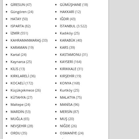
GİRESUN
(47)
GÜMÜŞHANE
(18)
Güngören
(24)
HAKKARİ
(12)
HATAY
(50)
IĞDIR
(43)
ISPARTA
(82)
İSTANBUL
(3.522)
İZMİR
(551)
Kadıköy
(25)
KAHRAMANMARAŞ
(33)
KARABÜK
(40)
KARAMAN
(19)
KARS
(39)
Kartal
(24)
KASTAMONU
(31)
Kaynarca
(25)
KAYSERİ
(164)
KİLİS
(13)
KIRIKKALE
(31)
KIRKLARELİ
(36)
KIRŞEHİR
(19)
KOCAELİ
(172)
KONYA
(168)
Küçükçekmece
(26)
Kurtköy
(25)
KÜTAHYA
(27)
MALATYA
(75)
Maltepe
(24)
MANİSA
(96)
MARDİN
(53)
MERSİN
(87)
MUĞLA
(65)
MUŞ
(20)
NEVŞEHİR
(28)
NİĞDE
(26)
ORDU
(35)
OSMANİYE
(24)