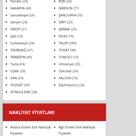
Pendik
(24)
RİZE
(24)
SAKARYA
(44)
SAMSUN
(77)
Sancaktepe
(24)
ŞANLIURFA
(70)
Sarıyer
(24)
SİİRT
(20)
SİNOP
(21)
ŞIRNAK
(25)
Şişli
(24)
SİVAS
(76)
Sultanbeyli
(24)
TALEP
(589)
TEKİRDAĞ
(47)
TOKAT
(48)
TRABZON
(45)
TUNCELİ
(16)
Tuzla
(24)
Ümraniye
(25)
UŞAK
(29)
Üsküdar
(24)
VAN
(54)
YALOVA
(16)
YOZGAT
(34)
Zeytinburnu
(24)
ZONGULDAK
(28)
NAKLIYAT FIYATLARI
Adana Evden Eve Nakliyat
Ağrı Evden Eve Nakliyat
Fiyatları
Fiyatları