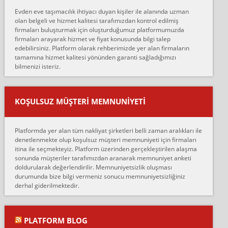
hiçbir sıkıntı yaşanmayacağını ve kendilerinin çok titiz
Evden eve taşımacılık ihtiyacı duyan kişiler ile alanında uzman
çalıştıklarını, müş...
olan belgeli ve hizmet kalitesi tarafımızdan kontrol edilmiş
firmaları buluşturmak için oluşturduğumuz platformumuzda
Ahmet:
firmaları arayarak hizmet ve fiyat konusunda bilgi talep
Lüleburgaz güngünes evden eve naklyat eşyalarımı taşımak için
edebilirsiniz. Platform olarak rehberimizde yer alan firmaların
anlaştık sabah eve geldiklerinde de eşyalarımı düzgün şekilde
tamamına hizmet kalitesi yönünden garanti sağladığımızı
sarcaz demelerine r...
bilmenizi isteriz.
mehmet güldü:
Ankara ALİCANLAR NAKLİYAT Tutarsız ve ticari ahlak problemleri
var verdikleri fiyat teklifini arttırdılar. Sonrasında taşıma gününde
KOŞULSUZ MÜŞTERI MEMNUNIYETI
oldukça tutarsı...
Erol:
Platformda yer alan tüm nakliyat şirketleri belli zaman aralıkları ile
Ankara Alicanlar naklyat tel 5465524025. 2600 TL'ye ankaradan
denetlenmekte olup koşulsuz müşteri memnuniyeti için firmaları
Konya ya Alicanlar naklyat la anlaştık bu şahıs evin taşınacağı gün
itina ile seçmekteyiz. Platform üzerinden gerçekleştirilen alaşma
fiyatın mazoto gele...
sonunda müşteriler tarafımızdan aranarak memnuniyet anketi
doldurularak değerlendirilir. Memnuniyetsizlik oluşması
Fatih kokmese:
durumunda bize bilgi vermeniz sonucu memnuniyetsizliğiniz
Diyarbakır dan eşyamı getirtmek için anlaştım sözleşme yaptım.
derhal giderilmektedir.
Son anda fiyat artırdılar.. mecburiyetten tasittim.. bu kişiler ağrılı
Ankara merk...
Ali:
PLATFORM BLOG
İzmir de evim naklyat diye bir firmaya ev taşıttık, çok pişman