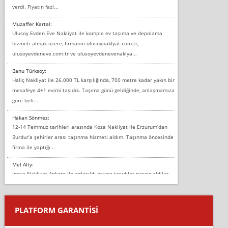
verdi. Fiyatın fazl...
Muzaffer Kartal:
Ulusoy Evden Eve Nakliyat ile komple ev taşıma ve depolama
hizmeti almak üzere, firmanın ulusoynaklyat.com.tr,
ulusoyevdeneve.com.tr ve ulusoyevdenevenaklya...
Banu Türksoy:
Haliç Nakliyat ile 26.000 TL karşılığında, 700 metre kadar yakın bir
mesafeye 4+1 evimi taşıdık. Taşıma günü geldiğinde, anlaşmamıza
göre beli...
Hakan Sönmez:
12-14 Temmuz tarihleri arasında Koza Nakliyat ile Erzurum’dan
Burdur’a şehirler arası taşınma hizmeti aldım. Taşınma öncesinde
firma ile yaptığı...
Mel Alty:
İnova Nakliyat Ankara ile anlaşıldı eşyayı taşıdılar parayı aldılar.
Salon duvarına bir baktım birisi boydan alüminyum renkli bantı
yapıştırm...
PLATFORM GARANTİSİ
Murat:
Merhaba, bu firmayı bir arkadaş tavsiyesi üzerine tercih ettim,