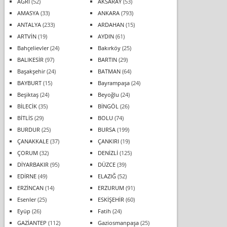
AĞRI
(52)
AKSARAY
(53)
AMASYA
(33)
ANKARA
(793)
ANTALYA
(233)
ARDAHAN
(15)
ARTVİN
(19)
AYDIN
(61)
Bahçelievler
(24)
Bakırköy
(25)
BALIKESİR
(97)
BARTIN
(29)
Başakşehir
(24)
BATMAN
(64)
BAYBURT
(15)
Bayrampaşa
(24)
Beşiktaş
(24)
Beyoğlu
(24)
BİLECİK
(35)
BİNGÖL
(26)
BİTLİS
(29)
BOLU
(74)
BURDUR
(25)
BURSA
(199)
ÇANAKKALE
(37)
ÇANKIRI
(19)
ÇORUM
(32)
DENİZLİ
(125)
DİYARBAKIR
(95)
DÜZCE
(39)
EDİRNE
(49)
ELAZIĞ
(52)
ERZİNCAN
(14)
ERZURUM
(91)
Esenler
(25)
ESKİŞEHİR
(60)
Eyüp
(26)
Fatih
(24)
GAZİANTEP
(112)
Gaziosmanpaşa
(25)