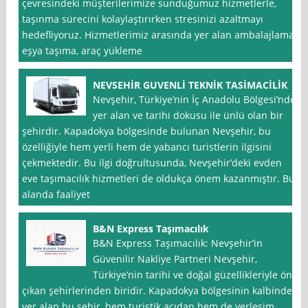
çevresindeki müşterilerimize sunduğumuz hizmetlerle,
taşınma sürecini kolaylaştırırken stresinizi azaltmayı
hedefliyoruz. Hizmetlerimiz arasında yer alan ambalajlama,
eşya taşıma, araç yükleme
NEVSEHİR GUVENLİ TEKNİK TASİMACİLİK
Nevşehir, Türkiye’nin İç Anadolu Bölgesi’nde
yer alan ve tarihi dokusu ile ünlü olan bir
şehirdir. Kapadokya bölgesinde bulunan Nevşehir, bu
özelliğiyle hem yerli hem de yabancı turistlerin ilgisini
çekmektedir. Bu ilgi doğrultusunda, Nevşehir’deki evden
eve taşımacılık hizmetleri de oldukça önem kazanmıştır. Bu
alanda faaliyet
B&N Express Taşımacılık
B&N Express Taşımacılık: Nevşehir’in
Güvenilir Nakliye Partneri Nevşehir,
Türkiye’nin tarihi ve doğal güzellikleriyle öne
çıkan şehirlerinden biridir. Kapadokya bölgesinin kalbinde
yer alan bu şehir, hem turistik açıdan hem de yerleşim