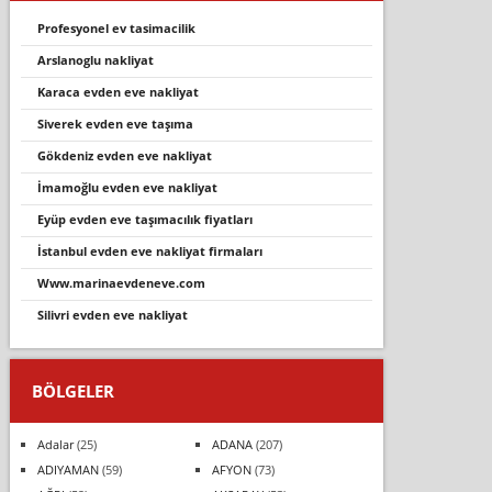
profesyonel ev tasi̇maci̇li̇k
arslanoglu nakliyat
karaca evden eve nakli̇yat
siverek evden eve taşıma
gökdeni̇z evden eve nakli̇yat
i̇mamoğlu evden eve nakliyat
eyüp evden eve taşımacılık fiyatları
i̇stanbul evden eve nakliyat firmaları
www.marinaevdeneve.com
si̇li̇vri̇ evden eve nakli̇yat
BÖLGELER
Adalar
(25)
ADANA
(207)
ADIYAMAN
(59)
AFYON
(73)