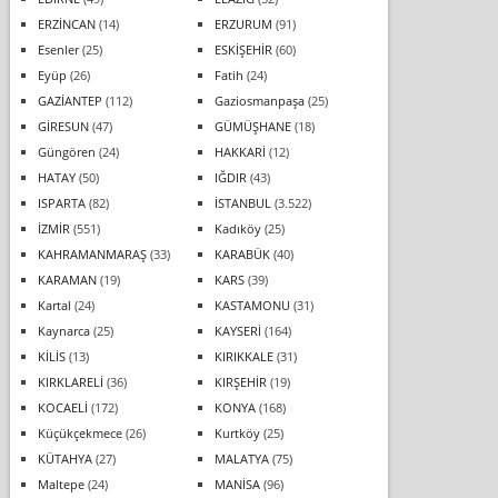
ERZİNCAN
(14)
ERZURUM
(91)
Esenler
(25)
ESKİŞEHİR
(60)
Eyüp
(26)
Fatih
(24)
GAZİANTEP
(112)
Gaziosmanpaşa
(25)
GİRESUN
(47)
GÜMÜŞHANE
(18)
Güngören
(24)
HAKKARİ
(12)
HATAY
(50)
IĞDIR
(43)
ISPARTA
(82)
İSTANBUL
(3.522)
İZMİR
(551)
Kadıköy
(25)
KAHRAMANMARAŞ
(33)
KARABÜK
(40)
KARAMAN
(19)
KARS
(39)
Kartal
(24)
KASTAMONU
(31)
Kaynarca
(25)
KAYSERİ
(164)
KİLİS
(13)
KIRIKKALE
(31)
KIRKLARELİ
(36)
KIRŞEHİR
(19)
KOCAELİ
(172)
KONYA
(168)
Küçükçekmece
(26)
Kurtköy
(25)
KÜTAHYA
(27)
MALATYA
(75)
Maltepe
(24)
MANİSA
(96)