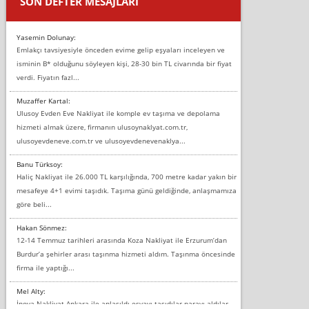
SON DEFTER MESAJLARI
Yasemin Dolunay:
Emlakçı tavsiyesiyle önceden evime gelip eşyaları inceleyen ve
isminin B* olduğunu söyleyen kişi, 28-30 bin TL civarında bir fiyat
verdi. Fiyatın fazl...
Muzaffer Kartal:
Ulusoy Evden Eve Nakliyat ile komple ev taşıma ve depolama
hizmeti almak üzere, firmanın ulusoynaklyat.com.tr,
ulusoyevdeneve.com.tr ve ulusoyevdenevenaklya...
Banu Türksoy:
Haliç Nakliyat ile 26.000 TL karşılığında, 700 metre kadar yakın bir
mesafeye 4+1 evimi taşıdık. Taşıma günü geldiğinde, anlaşmamıza
göre beli...
Hakan Sönmez:
12-14 Temmuz tarihleri arasında Koza Nakliyat ile Erzurum’dan
Burdur’a şehirler arası taşınma hizmeti aldım. Taşınma öncesinde
firma ile yaptığı...
Mel Alty:
İnova Nakliyat Ankara ile anlaşıldı eşyayı taşıdılar parayı aldılar.