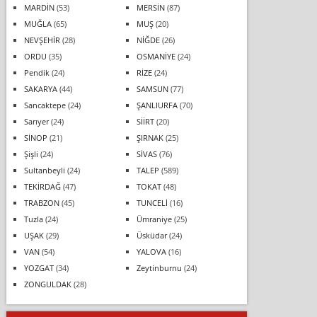
MARDİN
(53)
MERSİN
(87)
MUĞLA
(65)
MUŞ
(20)
NEVŞEHİR
(28)
NİĞDE
(26)
ORDU
(35)
OSMANİYE
(24)
Pendik
(24)
RİZE
(24)
SAKARYA
(44)
SAMSUN
(77)
Sancaktepe
(24)
ŞANLIURFA
(70)
Sarıyer
(24)
SİİRT
(20)
SİNOP
(21)
ŞIRNAK
(25)
Şişli
(24)
SİVAS
(76)
Sultanbeyli
(24)
TALEP
(589)
TEKİRDAĞ
(47)
TOKAT
(48)
TRABZON
(45)
TUNCELİ
(16)
Tuzla
(24)
Ümraniye
(25)
UŞAK
(29)
Üsküdar
(24)
VAN
(54)
YALOVA
(16)
YOZGAT
(34)
Zeytinburnu
(24)
ZONGULDAK
(28)