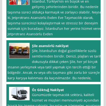
İstanbul, Türkiye’nin en büyük ve en
gelişmiş şehirlerinden biridir. Bu nedenle
taşınma süreci oldukça karmaşık ve zorlayıcı olabilir. Neyse
ki, Jetprotrans Asansörlü Evden Eve Taşımacılık olarak,
taşınma sürecinizi kolaylaştırmak ve stressiz bir deneyim
sunmak için buradayız. İstanbul’un her yerine hizmet veren
Jetprotrans Asansörlü Evden
Şile asansörlü nakliyat
Şile, İstanbul‘un doğal güzelliklerle süslü
semtlerinden biridir. Denizi, plajları ve tarihi
dokusuyla dikkat çeken Şile, her yıl birçok
insanın yerleşmek veya tatil yapmak için tercih ettiği bir
bölgedir. Ancak, ev veya ofis taşıması gibi zorlu bir süreçle
karşı karşıya kalınması da kaçınılmazdır. Bu nedenle,
Öz Göktuğ Nakliyat
Günümüzde taşımacılık sektörü, kaliteli
hizmet ve müşteri memnuniyeti açısından
büyük bir öneme sahiptir. İnsanlar ve işletmeler, eşyalarını