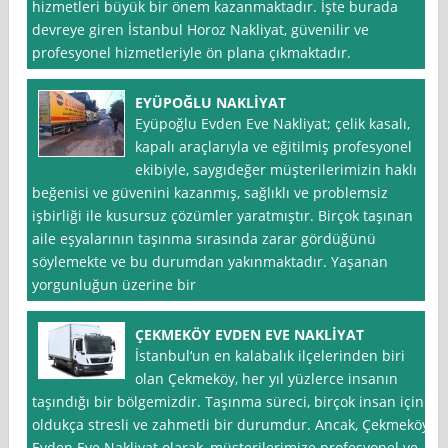
hizmetleri büyük bir önem kazanmaktadır. İşte burada
devreye giren İstanbul Horoz Nakliyat, güvenilir ve
profesyonel hizmetleriyle ön plana çıkmaktadır.
EYÜPOĞLU NAKLİYAT
Eyüpoğlu Evden Eve Nakliyat; çelik kasalı,
kapalı araçlarıyla ve eğitilmiş profesyonel
ekibiyle, saygıdeğer müşterilerimizin haklı
beğenisi ve güvenini kazanmış, sağlıklı ve problemsiz
işbirliği ile kusursuz çözümler yaratmıştır. Birçok taşınan
aile eşyalarının taşınma sırasında zarar gördüğünü
söylemekte ve bu durumdan yakınmaktadır. Yaşanan
yorgunluğun üzerine bir
ÇEKMEKÖY EVDEN EVE NAKLİYAT
İstanbul‘un en kalabalık ilçelerinden biri
olan Çekmeköy, her yıl yüzlerce insanın
taşındığı bir bölgemizdir. Taşınma süreci, birçok insan için
oldukça stresli ve zahmetli bir durumdur. Ancak, Çekmeköy
Evden Eve Nakliyat olarak, müşterilerimize profesyonel ve