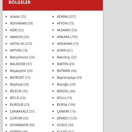
BÖLGELER
Adalar
(25)
ADANA
(207)
ADIYAMAN
(59)
AFYON
(73)
AĞRI
(52)
AKSARAY
(53)
AMASYA
(33)
ANKARA
(793)
ANTALYA
(233)
ARDAHAN
(15)
ARTVİN
(19)
AYDIN
(61)
Bahçelievler
(24)
Bakırköy
(25)
BALIKESİR
(97)
BARTIN
(29)
Başakşehir
(24)
BATMAN
(64)
BAYBURT
(15)
Bayrampaşa
(24)
Beşiktaş
(24)
Beyoğlu
(24)
BİLECİK
(35)
BİNGÖL
(26)
BİTLİS
(29)
BOLU
(74)
BURDUR
(25)
BURSA
(199)
ÇANAKKALE
(37)
ÇANKIRI
(19)
ÇORUM
(32)
DENİZLİ
(125)
DİYARBAKIR
(95)
DÜZCE
(39)
EDİRNE
(49)
ELAZIĞ
(52)