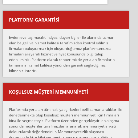
Salon duvarına bir baktım birisi boydan alüminyum renkli bantı
yapıştırm...
PLATFORM GARANTİSİ
Murat:
Merhaba, bu firmayı bir arkadaş tavsiyesi üzerine tercih ettim,
hiçbir sıkıntı yaşanmayacağını ve kendilerinin çok titiz
Evden eve taşımacılık ihtiyacı duyan kişiler ile alanında uzman
çalıştıklarını, müş...
olan belgeli ve hizmet kalitesi tarafımızdan kontrol edilmiş
firmaları buluşturmak için oluşturduğumuz platformumuzda
Ahmet:
firmaları arayarak hizmet ve fiyat konusunda bilgi talep
Lüleburgaz güngünes evden eve naklyat eşyalarımı taşımak için
edebilirsiniz. Platform olarak rehberimizde yer alan firmaların
anlaştık sabah eve geldiklerinde de eşyalarımı düzgün şekilde
tamamına hizmet kalitesi yönünden garanti sağladığımızı
sarcaz demelerine r...
bilmenizi isteriz.
mehmet güldü:
Ankara ALİCANLAR NAKLİYAT Tutarsız ve ticari ahlak problemleri
var verdikleri fiyat teklifini arttırdılar. Sonrasında taşıma gününde
KOŞULSUZ MÜŞTERI MEMNUNIYETI
oldukça tutarsı...
Erol:
Platformda yer alan tüm nakliyat şirketleri belli zaman aralıkları ile
Ankara Alicanlar naklyat tel 5465524025. 2600 TL'ye ankaradan
denetlenmekte olup koşulsuz müşteri memnuniyeti için firmaları
Konya ya Alicanlar naklyat la anlaştık bu şahıs evin taşınacağı gün
itina ile seçmekteyiz. Platform üzerinden gerçekleştirilen alaşma
fiyatın mazoto gele...
sonunda müşteriler tarafımızdan aranarak memnuniyet anketi
doldurularak değerlendirilir. Memnuniyetsizlik oluşması
Fatih kokmese:
durumunda bize bilgi vermeniz sonucu memnuniyetsizliğiniz