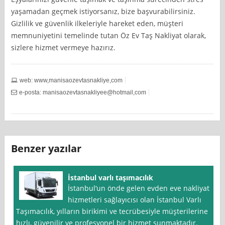
yaşamadan geçmek istiyorsanız, bize başvurabilirsiniz.
Gizlilik ve güvenlik ilkeleriyle hareket eden, müşteri
memnuniyetini temelinde tutan Öz Ev Taş Nakliyat olarak,
sizlere hizmet vermeye hazırız.
web: www,manisaozevtasnakliye,com
e-posta: manisaozevtasnakliyee@hotmail,com
Benzer yazılar
İstanbul varlı taşımacılık
İstanbul‘un önde gelen evden eve nakliyat
hizmetleri sağlayıcısı olan İstanbul Varlı
Taşımacılık, yılların birikimi ve tecrübesiyle müşterilerine
hızlı, güvenilir ve profesyonel bir hizmet sunmaktadır.