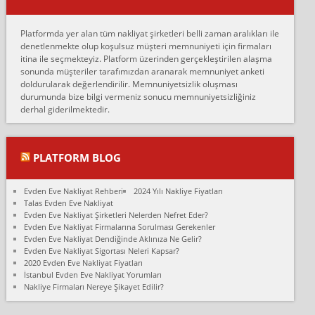
Erol:
Platformda yer alan tüm nakliyat şirketleri belli zaman aralıkları ile
Ankara Alicanlar naklyat tel 5465524025. 2600 TL'ye ankaradan
denetlenmekte olup koşulsuz müşteri memnuniyeti için firmaları
Konya ya Alicanlar naklyat la anlaştık bu şahıs evin taşınacağı gün
itina ile seçmekteyiz. Platform üzerinden gerçekleştirilen alaşma
fiyatın mazoto gele...
sonunda müşteriler tarafımızdan aranarak memnuniyet anketi
doldurularak değerlendirilir. Memnuniyetsizlik oluşması
Fatih kokmese:
durumunda bize bilgi vermeniz sonucu memnuniyetsizliğiniz
Diyarbakır dan eşyamı getirtmek için anlaştım sözleşme yaptım.
derhal giderilmektedir.
Son anda fiyat artırdılar.. mecburiyetten tasittim.. bu kişiler ağrılı
Ankara merk...
Ali:
PLATFORM BLOG
İzmir de evim naklyat diye bir firmaya ev taşıttık, çok pişman
olduk. Asansörlü dediler sonra uraya asansör kurulmaz dediler
Evden Eve Nakliyat Rehberi
2024 Yılı Nakliye Fiyatları
fark istediler. ortada asa...
Talas Evden Eve Nakliyat
Evden Eve Nakliyat Şirketleri Nelerden Nefret Eder?
Nimet:
Evden Eve Nakliyat Firmalarına Sorulması Gerekenler
Ben 2021 Ağustos ilk haftası Evimi taşıdım yani İstanbul'un bir
Evden Eve Nakliyat Dendiğinde Aklınıza Ne Gelir?
Mahallesi'nden bir başka Mahallesi'ne yani Ümraniye bölgesinde
Evden Eve Nakliyat Sigortası Neleri Kapsar?
oturuyorum önceleri ara...
2020 Evden Eve Nakliyat Fiyatları
İstanbul Evden Eve Nakliyat Yorumları
Nimet Köse:
Nakliye Firmaları Nereye Şikayet Edilir?
Merhaba ben 2021 Ağustos ilk haftası evimi Ümraniye'den Çok
yakın bir bölgeye taşıdım yeni Ümraniye'nin Mahallesi'ne