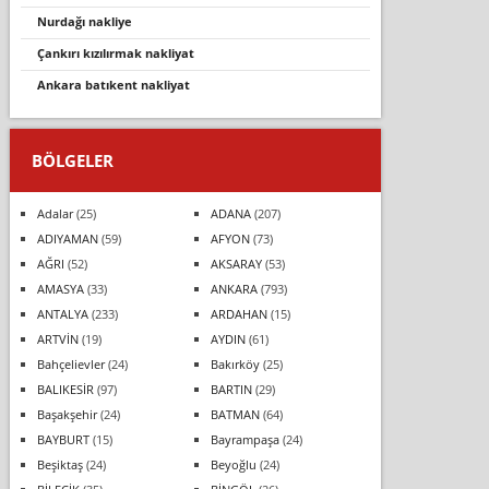
nurdaği nakli̇ye
çankırı kızılırmak nakliyat
ankara batıkent nakliyat
BÖLGELER
Adalar
(25)
ADANA
(207)
ADIYAMAN
(59)
AFYON
(73)
AĞRI
(52)
AKSARAY
(53)
AMASYA
(33)
ANKARA
(793)
ANTALYA
(233)
ARDAHAN
(15)
ARTVİN
(19)
AYDIN
(61)
Bahçelievler
(24)
Bakırköy
(25)
BALIKESİR
(97)
BARTIN
(29)
Başakşehir
(24)
BATMAN
(64)
BAYBURT
(15)
Bayrampaşa
(24)
Beşiktaş
(24)
Beyoğlu
(24)