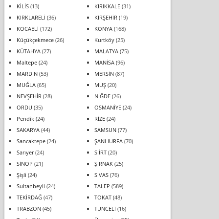
KİLİS
(13)
KIRIKKALE
(31)
KIRKLARELİ
(36)
KIRŞEHİR
(19)
KOCAELİ
(172)
KONYA
(168)
Küçükçekmece
(26)
Kurtköy
(25)
KÜTAHYA
(27)
MALATYA
(75)
Maltepe
(24)
MANİSA
(96)
MARDİN
(53)
MERSİN
(87)
MUĞLA
(65)
MUŞ
(20)
NEVŞEHİR
(28)
NİĞDE
(26)
ORDU
(35)
OSMANİYE
(24)
Pendik
(24)
RİZE
(24)
SAKARYA
(44)
SAMSUN
(77)
Sancaktepe
(24)
ŞANLIURFA
(70)
Sarıyer
(24)
SİİRT
(20)
SİNOP
(21)
ŞIRNAK
(25)
Şişli
(24)
SİVAS
(76)
Sultanbeyli
(24)
TALEP
(589)
TEKİRDAĞ
(47)
TOKAT
(48)
TRABZON
(45)
TUNCELİ
(16)