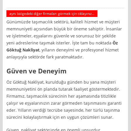
aynı bölgedeki diğer firmaları görmek için tıklayınız...
Günümüzde taşımacılık sektörü, kaliteli hizmet ve müşteri
memnuniyeti açısından büyük bir öneme sahiptir. İnsanlar
ve işletmeler, eşyalarını güvenle ve sorunsuz bir şekilde
yeni adreslerine taşımak isterler. İşte tam bu noktada
Öz
Göktuğ Nakliyat
, yılların deneyimi ve profesyonel hizmet
anlayışıyla sektörde fark yaratmaktadır.
Güven ve Deneyim
Öz Göktuğ Nakliyat, kurulduğu günden bu yana müşteri
memnuniyetini ön planda tutarak faaliyet göstermektedir.
Firmamız, taşımacılık sürecinin her aşamasında titizlikle
çalışır ve eşyalarınızın zarar görmeden taşınmasını garanti
eder. Yılların verdiği tecrübe sayesinde, her türlü taşınma
sürecini kolaylaştırmak için en uygun çözümleri sunar.
Güven, nakliyat sektöründe en önemli unsurdur.