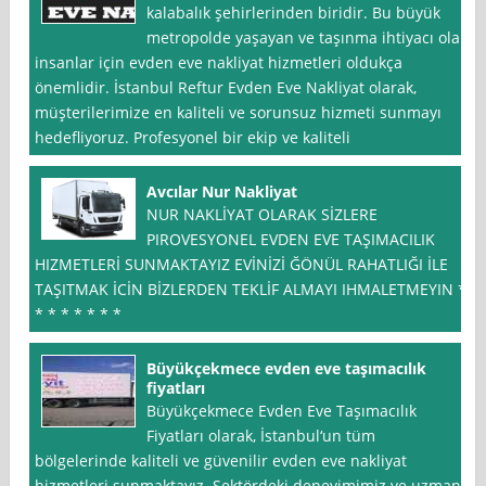
kalabalık şehirlerinden biridir. Bu büyük
metropolde yaşayan ve taşınma ihtiyacı olan
insanlar için evden eve nakliyat hizmetleri oldukça
önemlidir. İstanbul Reftur Evden Eve Nakliyat olarak,
müşterilerimize en kaliteli ve sorunsuz hizmeti sunmayı
hedefliyoruz. Profesyonel bir ekip ve kaliteli
Avcılar Nur Nakliyat
NUR NAKLİYAT OLARAK SİZLERE
PIROVESYONEL EVDEN EVE TAŞIMACILIK
HIZMETLERİ SUNMAKTAYIZ EVİNİZİ ĞÖNÜL RAHATLIĞI İLE
TAŞITMAK İCİN BİZLERDEN TEKLİF ALMAYI IHMALETMEYIN *
* * * * * * *
Büyükçekmece evden eve taşımacılık
fiyatları
Büyükçekmece Evden Eve Taşımacılık
Fiyatları olarak, İstanbul‘un tüm
bölgelerinde kaliteli ve güvenilir evden eve nakliyat
hizmetleri sunmaktayız. Sektördeki deneyimimiz ve uzman