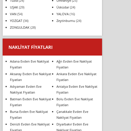
Tuzla
(24)
Ümraniye
(25)
UŞAK
(29)
Üsküdar
(24)
VAN
(54)
YALOVA
(16)
YOZGAT
(34)
Zeytinburnu
(24)
ZONGULDAK
(28)
NAKLIYAT FIYATLARI
Adana Evden Eve Nakliyat
Ağrı Evden Eve Nakliyat
Fiyatları
Fiyatları
Aksaray Evden Eve Nakliyat
Ankara Evden Eve Nakliyat
Fiyatları
Fiyatları
Adıyaman Evden Eve
Antalya Evden Eve Nakliyat
Nakliyat Fiyatları
Fiyatları
Batman Evden Eve Nakliyat
Bolu Evden Eve Nakliyat
Fiyatları
Fiyatları
Bursa Evden Eve Nakliyat
Çanakkale Evden Eve
Fiyatları
Nakliyat Fiyatları
Denizli Evden Eve Nakliyat
Diyarbakır Evden Eve
Fiyatları
Nakliyat Fiyatları