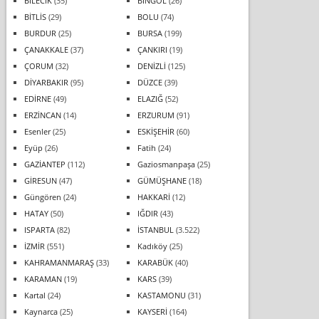
BİLECİK
(35)
BİNGÖL
(26)
BİTLİS
(29)
BOLU
(74)
BURDUR
(25)
BURSA
(199)
ÇANAKKALE
(37)
ÇANKIRI
(19)
ÇORUM
(32)
DENİZLİ
(125)
DİYARBAKIR
(95)
DÜZCE
(39)
EDİRNE
(49)
ELAZIĞ
(52)
ERZİNCAN
(14)
ERZURUM
(91)
Esenler
(25)
ESKİŞEHİR
(60)
Eyüp
(26)
Fatih
(24)
GAZİANTEP
(112)
Gaziosmanpaşa
(25)
GİRESUN
(47)
GÜMÜŞHANE
(18)
Güngören
(24)
HAKKARİ
(12)
HATAY
(50)
IĞDIR
(43)
ISPARTA
(82)
İSTANBUL
(3.522)
İZMİR
(551)
Kadıköy
(25)
KAHRAMANMARAŞ
(33)
KARABÜK
(40)
KARAMAN
(19)
KARS
(39)
Kartal
(24)
KASTAMONU
(31)
Kaynarca
(25)
KAYSERİ
(164)