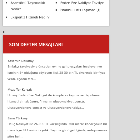
Asansörlü Taşımacılık
Evden Eve Nakliyat Tavsiye
Nedir?
İstanbul Ofis Taşımacılığı
Ekspertiz Hizmeti Nedir?
SON DEFTER MESAJLARI
Yasemin Dolunay:
Emlakçı tavsiyesiyle önceden evime gelip eşyaları inceleyen ve
isminin B* olduğunu söyleyen kişi, 28-30 bin TL civarında bir fiyat
verdi. Fiyatın fazl...
Muzaffer Kartal:
Ulusoy Evden Eve Nakliyat ile komple ev taşıma ve depolama
hizmeti almak üzere, firmanın ulusoynaklyat.com.tr,
ulusoyevdeneve.com.tr ve ulusoyevdenevenaklya...
Banu Türksoy:
Haliç Nakliyat ile 26.000 TL karşılığında, 700 metre kadar yakın bir
mesafeye 4+1 evimi taşıdık. Taşıma günü geldiğinde, anlaşmamıza
göre beli...