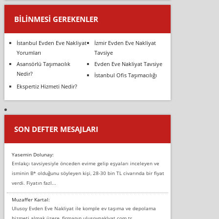
BILINMESI GEREKENLER
İstanbul Evden Eve Nakliyat
İzmir Evden Eve Nakliyat
Yorumları
Tavsiye
Asansörlü Taşımacılık
Evden Eve Nakliyat Tavsiye
Nedir?
İstanbul Ofis Taşımacılığı
Ekspertiz Hizmeti Nedir?
SON DEFTER MESAJLARI
Yasemin Dolunay:
Emlakçı tavsiyesiyle önceden evime gelip eşyaları inceleyen ve
isminin B* olduğunu söyleyen kişi, 28-30 bin TL civarında bir fiyat
verdi. Fiyatın fazl...
Muzaffer Kartal:
Ulusoy Evden Eve Nakliyat ile komple ev taşıma ve depolama
hizmeti almak üzere, firmanın ulusoynaklyat.com.tr,