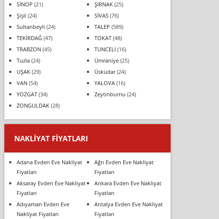
SİNOP
(21)
ŞIRNAK
(25)
Şişli
(24)
SİVAS
(76)
Sultanbeyli
(24)
TALEP
(589)
TEKİRDAĞ
(47)
TOKAT
(48)
TRABZON
(45)
TUNCELİ
(16)
Tuzla
(24)
Ümraniye
(25)
UŞAK
(29)
Üsküdar
(24)
VAN
(54)
YALOVA
(16)
YOZGAT
(34)
Zeytinburnu
(24)
ZONGULDAK
(28)
NAKLIYAT FIYATLARI
Adana Evden Eve Nakliyat
Ağrı Evden Eve Nakliyat
Fiyatları
Fiyatları
Aksaray Evden Eve Nakliyat
Ankara Evden Eve Nakliyat
Fiyatları
Fiyatları
Adıyaman Evden Eve
Antalya Evden Eve Nakliyat
Nakliyat Fiyatları
Fiyatları