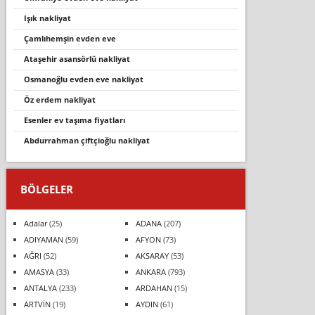
işık nakliyat
çamlihemşi̇n evden eve
ataşehir asansörlü nakliyat
osmanoğlu evden eve nakliyat
öz erdem nakliyat
esenler ev taşıma fiyatları
abdurrahman çiftçioğlu nakliyat
BÖLGELER
Adalar
(25)
ADANA
(207)
ADIYAMAN
(59)
AFYON
(73)
AĞRI
(52)
AKSARAY
(53)
AMASYA
(33)
ANKARA
(793)
ANTALYA
(233)
ARDAHAN
(15)
ARTVİN
(19)
AYDIN
(61)