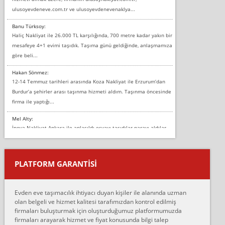
ulusoyevdeneve.com.tr ve ulusoyevdenevenaklya...
Banu Türksoy:
Haliç Nakliyat ile 26.000 TL karşılığında, 700 metre kadar yakın bir
mesafeye 4+1 evimi taşıdık. Taşıma günü geldiğinde, anlaşmamıza
göre beli...
Hakan Sönmez:
12-14 Temmuz tarihleri arasında Koza Nakliyat ile Erzurum’dan
Burdur’a şehirler arası taşınma hizmeti aldım. Taşınma öncesinde
firma ile yaptığı...
Mel Alty:
İnova Nakliyat Ankara ile anlaşıldı eşyayı taşıdılar parayı aldılar.
Salon duvarına bir baktım birisi boydan alüminyum renkli bantı
yapıştırm...
PLATFORM GARANTİSİ
Murat:
Merhaba, bu firmayı bir arkadaş tavsiyesi üzerine tercih ettim,
hiçbir sıkıntı yaşanmayacağını ve kendilerinin çok titiz
Evden eve taşımacılık ihtiyacı duyan kişiler ile alanında uzman
çalıştıklarını, müş...
olan belgeli ve hizmet kalitesi tarafımızdan kontrol edilmiş
firmaları buluşturmak için oluşturduğumuz platformumuzda
Ahmet:
firmaları arayarak hizmet ve fiyat konusunda bilgi talep
Lüleburgaz güngünes evden eve naklyat eşyalarımı taşımak için