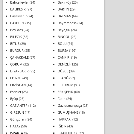
Bahçelievler
(24)
Bakırköy
(25)
BALIKESİR
(97)
BARTIN
(29)
Başakşehir
(24)
BATMAN
(64)
BAYBURT
(15)
Bayrampaşa
(24)
Beşiktaş
(24)
Beyoğlu
(24)
BİLECİK
(35)
BİNGÖL
(26)
BİTLİS
(29)
BOLU
(74)
BURDUR
(25)
BURSA
(199)
ÇANAKKALE
(37)
ÇANKIRI
(19)
ÇORUM
(32)
DENİZLİ
(125)
DİYARBAKIR
(95)
DÜZCE
(39)
EDİRNE
(49)
ELAZIĞ
(52)
ERZİNCAN
(14)
ERZURUM
(91)
Esenler
(25)
ESKİŞEHİR
(60)
Eyüp
(26)
Fatih
(24)
GAZİANTEP
(112)
Gaziosmanpaşa
(25)
GİRESUN
(47)
GÜMÜŞHANE
(18)
Güngören
(24)
HAKKARİ
(12)
HATAY
(50)
IĞDIR
(43)
ISPARTA
(82)
İSTANBUL
(3.522)