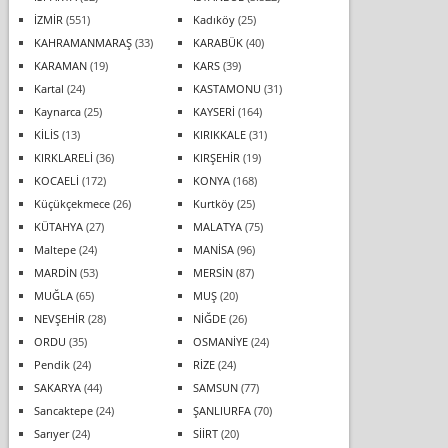
İZMİR
(551)
Kadıköy
(25)
KAHRAMANMARAŞ
(33)
KARABÜK
(40)
KARAMAN
(19)
KARS
(39)
Kartal
(24)
KASTAMONU
(31)
Kaynarca
(25)
KAYSERİ
(164)
KİLİS
(13)
KIRIKKALE
(31)
KIRKLARELİ
(36)
KIRŞEHİR
(19)
KOCAELİ
(172)
KONYA
(168)
Küçükçekmece
(26)
Kurtköy
(25)
KÜTAHYA
(27)
MALATYA
(75)
Maltepe
(24)
MANİSA
(96)
MARDİN
(53)
MERSİN
(87)
MUĞLA
(65)
MUŞ
(20)
NEVŞEHİR
(28)
NİĞDE
(26)
ORDU
(35)
OSMANİYE
(24)
Pendik
(24)
RİZE
(24)
SAKARYA
(44)
SAMSUN
(77)
Sancaktepe
(24)
ŞANLIURFA
(70)
Sarıyer
(24)
SİİRT
(20)