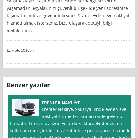
çalışmaktayız. Taşınma sürecinde herhangi bir sorun
yaşamadan, eşyalarınızı güvenli bir şekilde yeni adresinize
taşımak için bize güvenebilirsiniz. Siz de evden eve nakliyat
hizmeti almak isterseniz, bize ulaşarak detaylı bilgi
alabilirsiniz.
web: 10200
Benzer yazılar
ERENLER NAKLİYE
Erenler Nakliye, Sakarya ilinde evden eve
nakliyat hizmetleri sunan önde gelen bir
firmadır. Firmamız, uzun yıllardır sektördeki deneyimini
kullanarak müşterilerimize kaliteli ve profesyonel hizmetler
sunmayı amaçlamaktadır. Evden eve nakliyat süreci, herkes