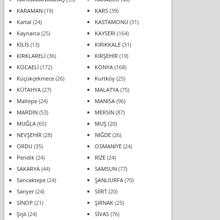
KARAMAN
(19)
KARS
(39)
Kartal
(24)
KASTAMONU
(31)
Kaynarca
(25)
KAYSERİ
(164)
KİLİS
(13)
KIRIKKALE
(31)
KIRKLARELİ
(36)
KIRŞEHİR
(19)
KOCAELİ
(172)
KONYA
(168)
Küçükçekmece
(26)
Kurtköy
(25)
KÜTAHYA
(27)
MALATYA
(75)
Maltepe
(24)
MANİSA
(96)
MARDİN
(53)
MERSİN
(87)
MUĞLA
(65)
MUŞ
(20)
NEVŞEHİR
(28)
NİĞDE
(26)
ORDU
(35)
OSMANİYE
(24)
Pendik
(24)
RİZE
(24)
SAKARYA
(44)
SAMSUN
(77)
Sancaktepe
(24)
ŞANLIURFA
(70)
Sarıyer
(24)
SİİRT
(20)
SİNOP
(21)
ŞIRNAK
(25)
Şişli
(24)
SİVAS
(76)