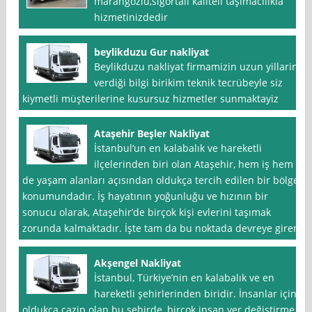
marangozlu,sigortalı kaliteli taşımacılıkla
hizmetinizdedir
beylikduzu Gur nakliyat
Beylikduzu nakliyat firmamizin uzun yillarin
verdiği bilgi birikim teknik tecrübeyle siz
kiymetli müşterilerine kusursuz hizmetler sunmaktayiz
Ataşehir Beşler Nakliyat
İstanbul‘un en kalabalık ve hareketli
ilçelerinden biri olan Ataşehir, hem iş hem
de yaşam alanları açısından oldukça tercih edilen bir bölge
konumundadır. İş hayatının yoğunluğu ve hızının bir
sonucu olarak, Ataşehir’de birçok kişi evlerini taşımak
zorunda kalmaktadır. İşte tam da bu noktada devreye giren
Akşengel Nakliyat
İstanbul, Türkiye’nin en kalabalık ve en
hareketli şehirlerinden biridir. İnsanlar için
oldukça cazip olan bu şehirde, birçok insan yer değiştirme