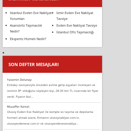
İstanbul Evden Eve Nakliyat
İzmir Evden Eve Nakliyat
Yorumları
Tavsiye
Asansörlü Taşımacılık
Evden Eve Nakliyat Tavsiye
Nedir?
İstanbul Ofis Taşımacılığı
Ekspertiz Hizmeti Nedir?
SON DEFTER MESAJLARI
Yasemin Dolunay:
Emlakçı tavsiyesiyle önceden evime gelip eşyaları inceleyen ve
isminin B* olduğunu söyleyen kişi, 28-30 bin TL civarında bir fiyat
verdi. Fiyatın fazl...
Muzaffer Kartal:
Ulusoy Evden Eve Nakliyat ile komple ev taşıma ve depolama
hizmeti almak üzere, firmanın ulusoynaklyat.com.tr,
ulusoyevdeneve.com.tr ve ulusoyevdenevenaklya...