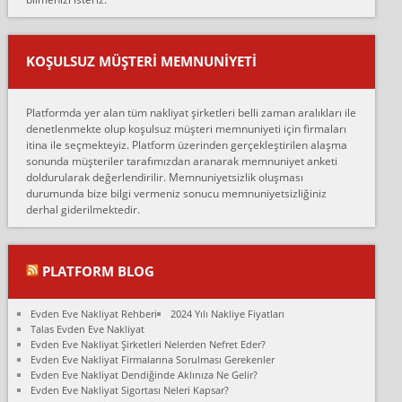
mehmet güldü:
Ankara ALİCANLAR NAKLİYAT Tutarsız ve ticari ahlak problemleri
var verdikleri fiyat teklifini arttırdılar. Sonrasında taşıma gününde
KOŞULSUZ MÜŞTERI MEMNUNIYETI
oldukça tutarsı...
Erol:
Platformda yer alan tüm nakliyat şirketleri belli zaman aralıkları ile
Ankara Alicanlar naklyat tel 5465524025. 2600 TL'ye ankaradan
denetlenmekte olup koşulsuz müşteri memnuniyeti için firmaları
Konya ya Alicanlar naklyat la anlaştık bu şahıs evin taşınacağı gün
itina ile seçmekteyiz. Platform üzerinden gerçekleştirilen alaşma
fiyatın mazoto gele...
sonunda müşteriler tarafımızdan aranarak memnuniyet anketi
doldurularak değerlendirilir. Memnuniyetsizlik oluşması
Fatih kokmese:
durumunda bize bilgi vermeniz sonucu memnuniyetsizliğiniz
Diyarbakır dan eşyamı getirtmek için anlaştım sözleşme yaptım.
derhal giderilmektedir.
Son anda fiyat artırdılar.. mecburiyetten tasittim.. bu kişiler ağrılı
Ankara merk...
Ali:
PLATFORM BLOG
İzmir de evim naklyat diye bir firmaya ev taşıttık, çok pişman
olduk. Asansörlü dediler sonra uraya asansör kurulmaz dediler
Evden Eve Nakliyat Rehberi
2024 Yılı Nakliye Fiyatları
fark istediler. ortada asa...
Talas Evden Eve Nakliyat
Evden Eve Nakliyat Şirketleri Nelerden Nefret Eder?
Nimet:
Evden Eve Nakliyat Firmalarına Sorulması Gerekenler
Ben 2021 Ağustos ilk haftası Evimi taşıdım yani İstanbul'un bir
Evden Eve Nakliyat Dendiğinde Aklınıza Ne Gelir?
Mahallesi'nden bir başka Mahallesi'ne yani Ümraniye bölgesinde
Evden Eve Nakliyat Sigortası Neleri Kapsar?
oturuyorum önceleri ara...