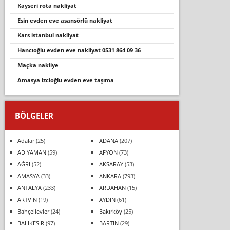
kayseri rota nakliyat
esin evden eve asansörlü nakliyat
kars i̇stanbul nakliyat
hancioğlu evden eve nakli̇yat 0531 864 09 36
maçka nakli̇ye
amasya izcioğlu evden eve taşıma
BÖLGELER
Adalar
(25)
ADANA
(207)
ADIYAMAN
(59)
AFYON
(73)
AĞRI
(52)
AKSARAY
(53)
AMASYA
(33)
ANKARA
(793)
ANTALYA
(233)
ARDAHAN
(15)
ARTVİN
(19)
AYDIN
(61)
Bahçelievler
(24)
Bakırköy
(25)
BALIKESİR
(97)
BARTIN
(29)