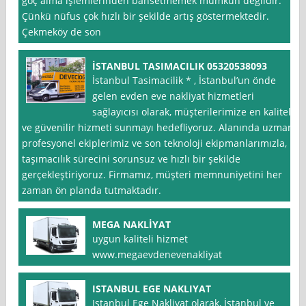
göç alma işlemlerinden bahsetmemek mümkün değildir.
Çünkü nüfus çok hızlı bir şekilde artış göstermektedir.
Çekmeköy de son
İSTANBUL TASIMACILIK 05320538093
İstanbul Tasimacilik * , İstanbul’un önde
gelen evden eve nakliyat hizmetleri
sağlayıcısı olarak, müşterilerimize en kaliteli
ve güvenilir hizmeti sunmayı hedefliyoruz. Alanında uzman
profesyonel ekiplerimiz ve son teknoloji ekipmanlarımızla,
taşımacılık sürecini sorunsuz ve hızlı bir şekilde
gerçekleştiriyoruz. Firmamız, müşteri memnuniyetini her
zaman ön planda tutmaktadır.
MEGA NAKLİYAT
uygun kaliteli hizmet
www.megaevdenevenakliyat
ISTANBUL EGE NAKLIYAT
Istanbul Ege Nakliyat olarak, İstanbul ve