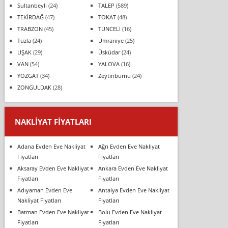
Sultanbeyli
(24)
TALEP
(589)
TEKİRDAĞ
(47)
TOKAT
(48)
TRABZON
(45)
TUNCELİ
(16)
Tuzla
(24)
Ümraniye
(25)
UŞAK
(29)
Üsküdar
(24)
VAN
(54)
YALOVA
(16)
YOZGAT
(34)
Zeytinburnu
(24)
ZONGULDAK
(28)
NAKLIYAT FIYATLARI
Adana Evden Eve Nakliyat
Ağrı Evden Eve Nakliyat
Fiyatları
Fiyatları
Aksaray Evden Eve Nakliyat
Ankara Evden Eve Nakliyat
Fiyatları
Fiyatları
Adıyaman Evden Eve
Antalya Evden Eve Nakliyat
Nakliyat Fiyatları
Fiyatları
Batman Evden Eve Nakliyat
Bolu Evden Eve Nakliyat
Fiyatları
Fiyatları