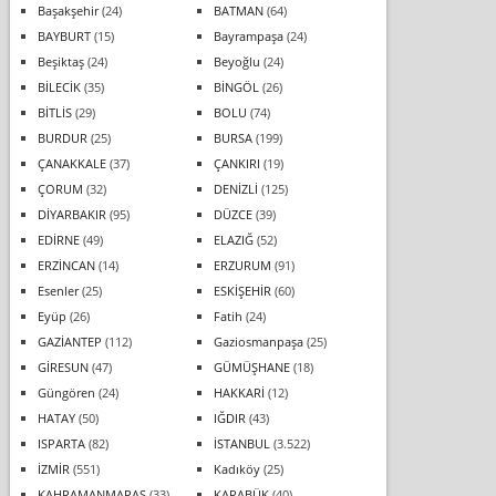
Başakşehir
(24)
BATMAN
(64)
BAYBURT
(15)
Bayrampaşa
(24)
Beşiktaş
(24)
Beyoğlu
(24)
BİLECİK
(35)
BİNGÖL
(26)
BİTLİS
(29)
BOLU
(74)
BURDUR
(25)
BURSA
(199)
ÇANAKKALE
(37)
ÇANKIRI
(19)
ÇORUM
(32)
DENİZLİ
(125)
DİYARBAKIR
(95)
DÜZCE
(39)
EDİRNE
(49)
ELAZIĞ
(52)
ERZİNCAN
(14)
ERZURUM
(91)
Esenler
(25)
ESKİŞEHİR
(60)
Eyüp
(26)
Fatih
(24)
GAZİANTEP
(112)
Gaziosmanpaşa
(25)
GİRESUN
(47)
GÜMÜŞHANE
(18)
Güngören
(24)
HAKKARİ
(12)
HATAY
(50)
IĞDIR
(43)
ISPARTA
(82)
İSTANBUL
(3.522)
İZMİR
(551)
Kadıköy
(25)
KAHRAMANMARAŞ
(33)
KARABÜK
(40)