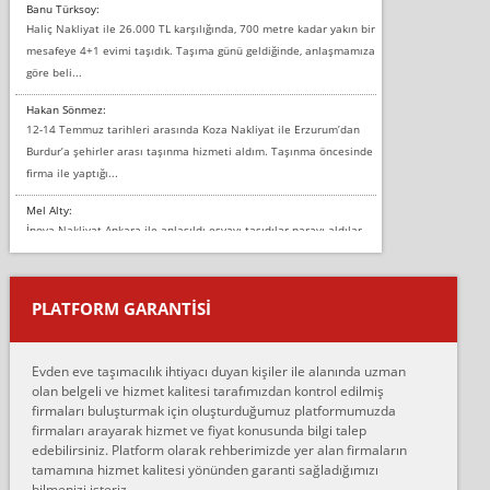
Banu Türksoy:
Haliç Nakliyat ile 26.000 TL karşılığında, 700 metre kadar yakın bir
mesafeye 4+1 evimi taşıdık. Taşıma günü geldiğinde, anlaşmamıza
göre beli...
Hakan Sönmez:
12-14 Temmuz tarihleri arasında Koza Nakliyat ile Erzurum’dan
Burdur’a şehirler arası taşınma hizmeti aldım. Taşınma öncesinde
firma ile yaptığı...
Mel Alty:
İnova Nakliyat Ankara ile anlaşıldı eşyayı taşıdılar parayı aldılar.
Salon duvarına bir baktım birisi boydan alüminyum renkli bantı
yapıştırm...
PLATFORM GARANTİSİ
Murat:
Merhaba, bu firmayı bir arkadaş tavsiyesi üzerine tercih ettim,
hiçbir sıkıntı yaşanmayacağını ve kendilerinin çok titiz
Evden eve taşımacılık ihtiyacı duyan kişiler ile alanında uzman
çalıştıklarını, müş...
olan belgeli ve hizmet kalitesi tarafımızdan kontrol edilmiş
firmaları buluşturmak için oluşturduğumuz platformumuzda
Ahmet:
firmaları arayarak hizmet ve fiyat konusunda bilgi talep
Lüleburgaz güngünes evden eve naklyat eşyalarımı taşımak için
edebilirsiniz. Platform olarak rehberimizde yer alan firmaların
anlaştık sabah eve geldiklerinde de eşyalarımı düzgün şekilde
tamamına hizmet kalitesi yönünden garanti sağladığımızı
sarcaz demelerine r...
bilmenizi isteriz.