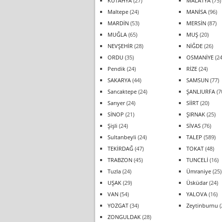
KÜTAHYA
(27)
MALATYA
(75)
Maltepe
(24)
MANİSA
(96)
MARDİN
(53)
MERSİN
(87)
MUĞLA
(65)
MUŞ
(20)
NEVŞEHİR
(28)
NİĞDE
(26)
ORDU
(35)
OSMANİYE
(24
Pendik
(24)
RİZE
(24)
SAKARYA
(44)
SAMSUN
(77)
Sancaktepe
(24)
ŞANLIURFA
(7
Sarıyer
(24)
SİİRT
(20)
SİNOP
(21)
ŞIRNAK
(25)
Şişli
(24)
SİVAS
(76)
Sultanbeyli
(24)
TALEP
(589)
TEKİRDAĞ
(47)
TOKAT
(48)
TRABZON
(45)
TUNCELİ
(16)
Tuzla
(24)
Ümraniye
(25)
UŞAK
(29)
Üsküdar
(24)
VAN
(54)
YALOVA
(16)
YOZGAT
(34)
Zeytinburnu
(
ZONGULDAK
(28)