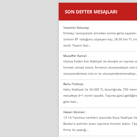
SON DEFTER MESAJLARI
Yasemin Dolunay:
Emlakçı tavsiyesiyle önceden evime gelip eşyaları
isminin B* olduğunu söyleyen kişi, 28-30 bin TL civ
verdi. Fiyatın fazl...
Muzaffer Kartal:
Ulusoy Evden Eve Nakliyat ile komple ev taşıma 
hizmeti almak üzere, firmanın ulusoynaklyat.com.t
ulusoyevdeneve.com.tr ve ulusoyevdenevenaklya..
Banu Türksoy:
Haliç Nakliyat ile 26.000 TL karşılığında, 700 metr
mesafeye 4+1 evimi taşıdık. Taşıma günü geldiği
göre beli...
Hakan Sönmez:
12-14 Temmuz tarihleri arasında Koza Nakliyat il
Burdur’a şehirler arası taşınma hizmeti aldım. T
firma ile yaptığı...