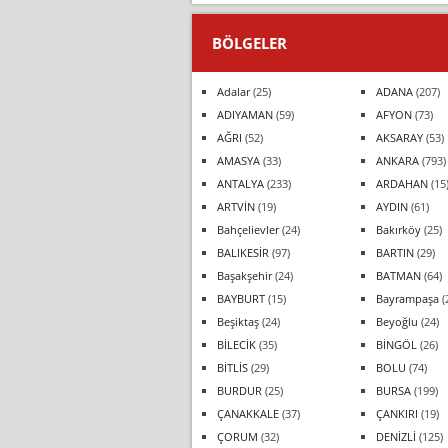
BÖLGELER
Adalar
(25)
ADANA
(207)
ADIYAMAN
(59)
AFYON
(73)
AĞRI
(52)
AKSARAY
(53)
AMASYA
(33)
ANKARA
(793)
ANTALYA
(233)
ARDAHAN
(15
ARTVİN
(19)
AYDIN
(61)
Bahçelievler
(24)
Bakırköy
(25)
BALIKESİR
(97)
BARTIN
(29)
Başakşehir
(24)
BATMAN
(64)
BAYBURT
(15)
Bayrampaşa
(
Beşiktaş
(24)
Beyoğlu
(24)
BİLECİK
(35)
BİNGÖL
(26)
BİTLİS
(29)
BOLU
(74)
BURDUR
(25)
BURSA
(199)
ÇANAKKALE
(37)
ÇANKIRI
(19)
ÇORUM
(32)
DENİZLİ
(125)