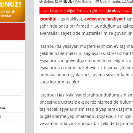
Bölge:
İSTANBUL
/ Kağıthane
Üyelik Tarihi: 12 Ara
aynı bölgedeki diğer firmaları görmek için tıklayınız...
İstanbul
Has Nakliyat,
evden eve nakliyat
hizm
şehrinde öncü bir firmadır. Sunduğumuz kalitel
avantajlar sayesinde müşterilerimize güvenili
İstanbul’da yaşayan müşterilerimizin ev taşıma 
şekilde halletmelerini sağlayarak, stressiz bi
Eşyalarınızın güvenliği en önemli önceliğimizd
eşyalarınızı özenle paketleyerek taşıma işlemini 
ambalajlanan eşyalarınız, taşıma sırasında herh
karşı korunmuş olur.
İstanbul Has Nakliyat olarak sunduğumuz hizme
öncesinde ücretsiz ekspertiz hizmeti de bulun
olam
taşınacak eşyalarınızın tespiti yapılarak taşım
bilgilendirme yapılmaktadır. Böylece, sizin içi
̇
ve zamanında ve sorunsuz bir şekilde taşınman