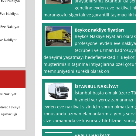
arayabilirsiniz.İstanbul’ da şe
 Eve Nakliyat
geneline evden eve nakliyat h
Eve Nakliyat
marangozlu sigortalı ve garantili taşımacılık
Eve Nakliyat
Beykoz nakliye fiyatları
Beykoz Nakliye Fiyatları olarak,
ve Nakliyat
profesyonel evden eve nakliya
tecrübeli ve uzman kadrosuyla 
deneyimi yaşatmayı hedeflemektedir. Beykoz Na
müşterimizin taşınma ihtiyaçlarına özel çöz
memnuniyetini sürekli olarak ön
İSTANBUL NAKLİYAT
İstanbul başta olmak üzere Tü
ve Nakliyat
hizmeti veriyoruz zamanınızı i
evden eve nakliyat sizin için sorun olmaktan çı
liyat Tavsiye
konusunda uzman elamanlarımız, geniş servi
Taşımacılığı
size zamanında ve kusursuz bir hizmet sunu
VARLI NAKLİYAT