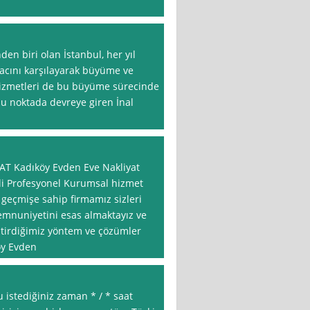
den biri olan İstanbul, her yıl
yacını karşılayarak büyüme ve
hizmetleri de bu büyüme sürecinde
bu noktada devreye giren İnal
 Kadıköy Evden Eve Nakliyat
li Profesyonel Kurumsal hizmet
r geçmişe sahip firmamız sizleri
emnuniyetini esas almaktayız ve
iştirdiğimiz yöntem ve çözümler
öy Evden
 istediğiniz zaman * / * saat