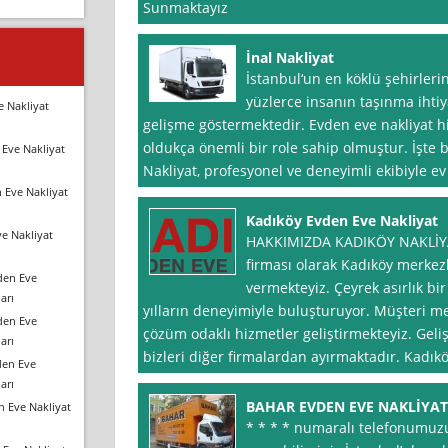
Sunmaktayız
İnal Nakliyat
İstanbul‘un en köklü şehirlerin
yüzlerce insanın taşınma ihti
e Nakliyat
gelişme göstermektedir. Evden eve nakliyat 
oldukça önemli bir role sahip olmuştur. İşte 
Eve Nakliyat
Nakliyat, profesyonel ve deneyimli ekibiyle ev
 Eve Nakliyat
Kadıköy Evden Eve Nakliyat
e Nakliyat
HAKKIMIZDA KADIKÖY NAKLİYAT
firması olarak Kadıköy merkez
den Eve
vermekteyiz. Çeyrek asırlık bi
arı
yılların deneyimiyle buluşturuyor. Müşteri m
den Eve
çözüm odaklı hizmetler geliştirmekteyiz. Gel
arı
bizleri diğer firmalardan ayırmaktadır. Kadık
den Eve
arı
BAHAR EVDEN EVE NAKLİYAT
n Eve Nakliyat
* * * * numaralı telefonumuzu