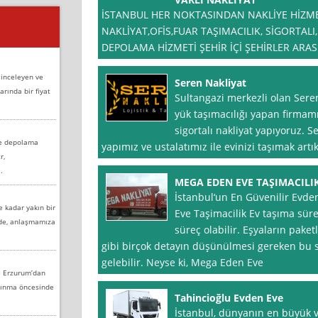
İSTANBUL HER NOKTASINDAN NAKLİYE HİZME
NAKLİYAT,OFİS,FUAR TAŞIMACILIK, SİGORTAL
DEPOLAMA HİZMETİ ŞEHİR İÇİ ŞEHİRLER ARAS
 inceleyen ve
Seren Nakliyat
arında bir fiyat
Sultangazi merkezli olan Sere
yük taşımacılığı yapan firmam
sigortalı nakliyat yapıyoruz. 
ve depolama
yapımız ve ustalatımız ile evinizi taşımak artık
r,
.
MEGA EDEN EVE TAŞIMACILI
İstanbul‘un En Güvenilir Evde
e kadar yakın bir
Eve Taşimacilik Ev taşıma sürec
nde, anlaşmamıza
süreç olabilir. Eşyaların paket
gibi birçok detayın düşünülmesi gereken bu s
gelebilir. Neyse ki, Mega Eden Eve
e Erzurum’dan
aşınma öncesinde
Tahincioğlu Evden Eve
İstanbul, dünyanın en büyük ve