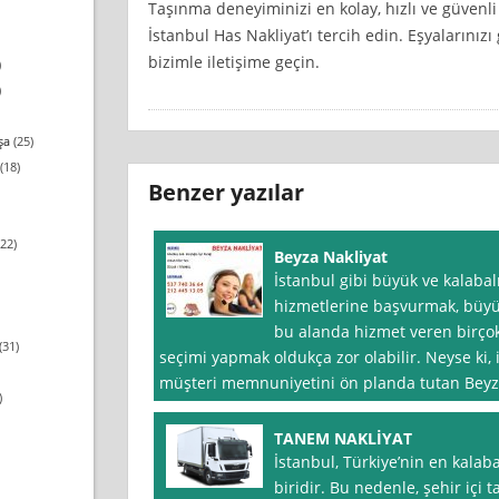
Taşınma deneyiminizi en kolay, hızlı ve güvenli
İstanbul Has Nakliyat’ı tercih edin. Eşyalarınızı
bizimle iletişime geçin.
)
)
şa
(25)
(18)
Benzer yazılar
22)
Beyza Nakliyat
İstanbul gibi büyük ve kalabal
hizmetlerine başvurmak, büyük
bu alanda hizmet veren birçok
(31)
seçimi yapmak oldukça zor olabilir. Neyse ki, 
müşteri memnuniyetini ön planda tutan Bey
)
TANEM NAKLİYAT
İstanbul, Türkiye’nin en kalaba
biridir. Bu nedenle, şehir içi 