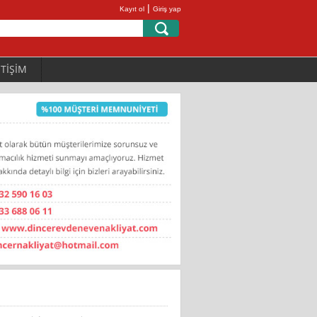
|
Kayıt ol
Giriş yap
ETİŞİM