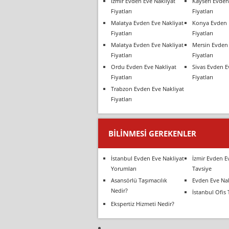
İzmir Evden Eve Nakliyat
Kayseri Evden
Fiyatları
Fiyatları
Malatya Evden Eve Nakliyat
Konya Evden 
Fiyatları
Fiyatları
Malatya Evden Eve Nakliyat
Mersin Evden 
Fiyatları
Fiyatları
Ordu Evden Eve Nakliyat
Sivas Evden E
Fiyatları
Fiyatları
Trabzon Evden Eve Nakliyat
Fiyatları
BILINMESI GEREKENLER
İstanbul Evden Eve Nakliyat
İzmir Evden E
Yorumları
Tavsiye
Asansörlü Taşımacılık
Evden Eve Nak
Nedir?
İstanbul Ofis 
Ekspertiz Hizmeti Nedir?