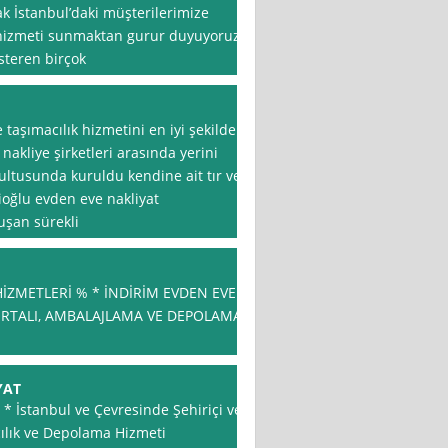
ak İstanbul’daki müşterilerimize
t hizmeti sunmaktan gurur duyuyoruz.
steren birçok
 taşımacılık hizmetini en iyi şekilde
nakliye şirketleri arasında yerini
rultusunda kuruldu kendine ait tır ve
çioğlu evden eve nakliyat
şan sürekli
İZMETLERİ % * İNDİRİM EVDEN EVE
RTALI, AMBALAJLAMA VE DEPOLAMA
YAT
 * * İstanbul ve Çevresinde Şehiriçi ve
ılık ve Depolama Hizmeti