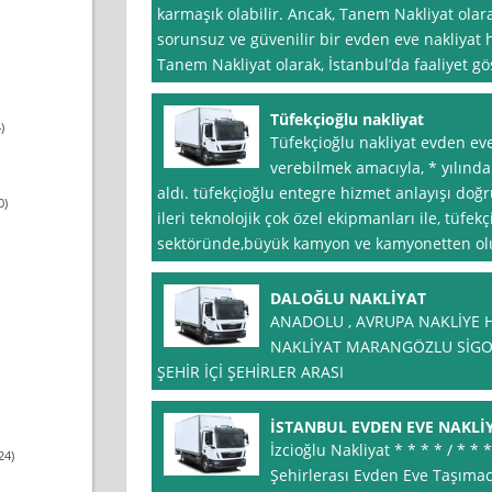
karmaşık olabilir. Ancak, Tanem Nakliyat olar
sorunsuz ve güvenilir bir evden eve nakliya
Tanem Nakliyat olarak, İstanbul’da faaliyet gö
Tüfekçioğlu nakliyat
)
Tüfekçioğlu nakliyat evden eve
verebilmek amacıyla, * yılında 
aldı. tüfekçioğlu entegre hizmet anlayışı doğ
0)
ileri teknolojik çok özel ekipmanları ile, tüfek
sektöründe,büyük kamyon ve kamyonetten olu
DALOĞLU NAKLİYAT
ANADOLU , AVRUPA NAKLİYE H
NAKLİYAT MARANGÖZLU SİGO
ŞEHİR İÇİ ŞEHİRLER ARASI
İSTANBUL EVDEN EVE NAKLİ
İzcioğlu Nakliyat * * * * / * *
24)
Şehirlerası Evden Eve Taşımac