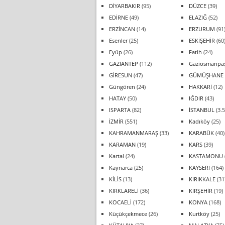
DİYARBAKIR
(95)
DÜZCE
(39)
EDİRNE
(49)
ELAZIĞ
(52)
ERZİNCAN
(14)
ERZURUM
(91
Esenler
(25)
ESKİŞEHİR
(60
Eyüp
(26)
Fatih
(24)
GAZİANTEP
(112)
Gaziosmanpa
GİRESUN
(47)
GÜMÜŞHANE
Güngören
(24)
HAKKARİ
(12)
HATAY
(50)
IĞDIR
(43)
ISPARTA
(82)
İSTANBUL
(3.5
İZMİR
(551)
Kadıköy
(25)
KAHRAMANMARAŞ
(33)
KARABÜK
(40)
KARAMAN
(19)
KARS
(39)
Kartal
(24)
KASTAMONU
Kaynarca
(25)
KAYSERİ
(164)
KİLİS
(13)
KIRIKKALE
(31
KIRKLARELİ
(36)
KIRŞEHİR
(19)
KOCAELİ
(172)
KONYA
(168)
Küçükçekmece
(26)
Kurtköy
(25)