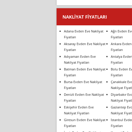
NAKLIYAT FIYATLARI
Adana Evden Eve Nakliyat
Ağrı Evden Ev
Fiyatları
Fiyatları
Aksaray Evden Eve Nakliyat
Ankara Evden 
Fiyatları
Fiyatları
Adıyaman Evden Eve
Antalya Evden
Nakliyat Fiyatları
Fiyatları
Batman Evden Eve Nakliyat
Bolu Evden Ev
Fiyatları
Fiyatları
Bursa Evden Eve Nakliyat
Çanakkale Ev
Fiyatları
Nakliyat Fiyatl
Denizli Evden Eve Nakliyat
Diyarbakır Ev
Fiyatları
Nakliyat Fiyatl
Eskişehir Evden Eve
Gaziantep Ev
Nakliyat Fiyatları
Nakliyat Fiyatl
Giresun Evden Eve Nakliyat
İstanbul Evde
Fiyatları
Fiyatları