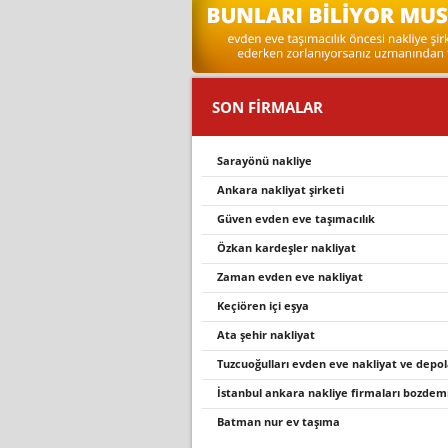
SON FİRMALAR
sarayönü nakli̇ye
ankara nakliyat şirketi
güven evden eve taşımacılık
özkan kardeşler nakliyat
zaman evden eve nakli̇yat
keçiören içi eşya
ata şehir nakliyat
tuzcuoğulları evden eve nakliyat ve dep
i̇stanbul ankara nakli̇ye fi̇rmalari bozdemi
batman nur ev taşıma