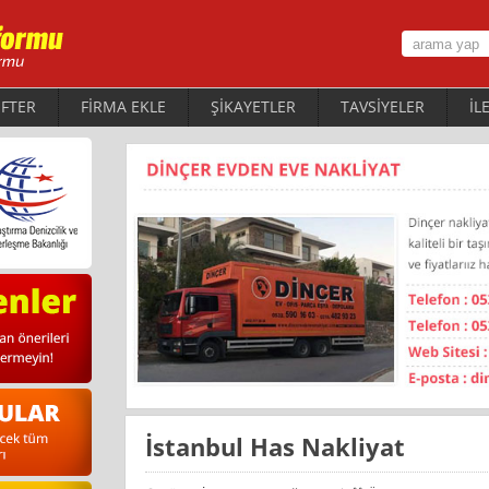
FTER
FİRMA EKLE
ŞİKAYETLER
TAVSİYELER
İL
İstanbul Has Nakliyat