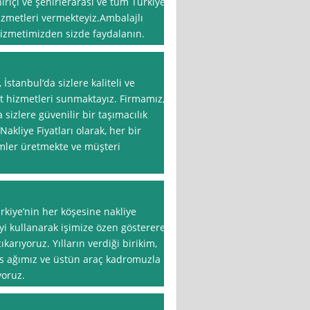
hiriçi ve şehirlerarası ve tüm Türkiye
izmetleri vermekteyiz.Ambalajlı
 hizmetimizden sizde faydalanın.
 İstanbul‘da sizlere kaliteli ve
t hizmetleri sunmaktayız. Firmamız,
sizlere güvenilir bir taşımacılık
kliye Fiyatları olarak, her bir
ümler üretmekte ve müşteri
rkiye’nin her köşesine nakliye
yi kullanarak işimize özen göstererek
karıyoruz. Yılların verdiği birikim,
s ağımız ve üstün araç kadromuzla
yoruz.