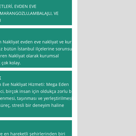
TLERİ, EVDEN EVE
I,MARANGOZLU,AMBALAJLI, VE
I
n Nakliyat evden eve nakliyat ve kuru
ız bütün İstanbul ilçelerine sorunsuz
Seren Nakliyat olarak kurumsal
 çok kolay.
K
n Eve Nakliyat Hizmeti: Mega Eden
i, birçok insan için oldukça zorlu bir
lenmesi, taşınması ve yerleştirilmesi
üreç, stresli bir deneyim haline
 en hareketli şehirlerinden biri