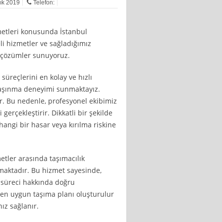
lık 2019
Telefon:
etleri konusunda İstanbul
i hizmetler ve sağladığımız
r çözümler sunuyoruz.
süreçlerini en kolay ve hızlı
r taşınma deneyimi sunmaktayız.
ir. Bu nedenle, profesyonel ekibimiz
gerçekleştirir. Dikkatli bir şekilde
angi bir hasar veya kırılma riskine
tler arasında taşımacılık
maktadır. Bu hizmet sayesinde,
a süreci hakkında doğru
n en uygun taşıma planı oluşturulur
ız sağlanır.