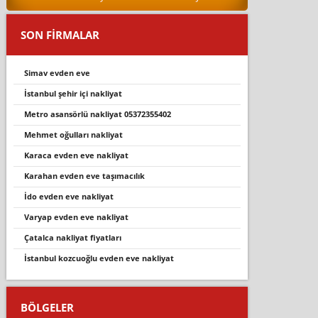
SON FİRMALAR
si̇mav evden eve
i̇stanbul şehi̇r i̇çi̇ nakli̇yat
metro asansörlü nakliyat 05372355402
mehmet oğulları nakliyat
karaca evden eve nakliyat
karahan evden eve taşımacılık
ido evden eve nakliyat
varyap evden eve nakliyat
çatalca nakliyat fiyatları
i̇stanbul kozcuoğlu evden eve nakliyat
BÖLGELER