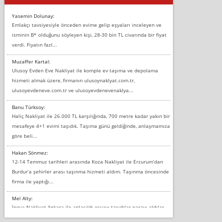
Yasemin Dolunay:
Emlakçı tavsiyesiyle önceden evime gelip eşyaları inceleyen ve
isminin B* olduğunu söyleyen kişi, 28-30 bin TL civarında bir fiyat
verdi. Fiyatın fazl...
Muzaffer Kartal:
Ulusoy Evden Eve Nakliyat ile komple ev taşıma ve depolama
hizmeti almak üzere, firmanın ulusoynaklyat.com.tr,
ulusoyevdeneve.com.tr ve ulusoyevdenevenaklya...
Banu Türksoy:
Haliç Nakliyat ile 26.000 TL karşılığında, 700 metre kadar yakın bir
mesafeye 4+1 evimi taşıdık. Taşıma günü geldiğinde, anlaşmamıza
göre beli...
Hakan Sönmez:
12-14 Temmuz tarihleri arasında Koza Nakliyat ile Erzurum’dan
Burdur’a şehirler arası taşınma hizmeti aldım. Taşınma öncesinde
firma ile yaptığı...
Mel Alty:
İnova Nakliyat Ankara ile anlaşıldı eşyayı taşıdılar parayı aldılar.
Salon duvarına bir baktım birisi boydan alüminyum renkli bantı