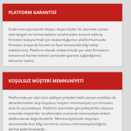
yapıştırm...
PLATFORM GARANTİSİ
Murat:
Merhaba, bu firmayı bir arkadaş tavsiyesi üzerine tercih ettim,
hiçbir sıkıntı yaşanmayacağını ve kendilerinin çok titiz
Evden eve taşımacılık ihtiyacı duyan kişiler ile alanında uzman
çalıştıklarını, müş...
olan belgeli ve hizmet kalitesi tarafımızdan kontrol edilmiş
firmaları buluşturmak için oluşturduğumuz platformumuzda
Ahmet:
firmaları arayarak hizmet ve fiyat konusunda bilgi talep
Lüleburgaz güngünes evden eve naklyat eşyalarımı taşımak için
edebilirsiniz. Platform olarak rehberimizde yer alan firmaların
anlaştık sabah eve geldiklerinde de eşyalarımı düzgün şekilde
tamamına hizmet kalitesi yönünden garanti sağladığımızı
sarcaz demelerine r...
bilmenizi isteriz.
mehmet güldü:
Ankara ALİCANLAR NAKLİYAT Tutarsız ve ticari ahlak problemleri
var verdikleri fiyat teklifini arttırdılar. Sonrasında taşıma gününde
KOŞULSUZ MÜŞTERI MEMNUNIYETI
oldukça tutarsı...
Erol:
Platformda yer alan tüm nakliyat şirketleri belli zaman aralıkları ile
Ankara Alicanlar naklyat tel 5465524025. 2600 TL'ye ankaradan
denetlenmekte olup koşulsuz müşteri memnuniyeti için firmaları
Konya ya Alicanlar naklyat la anlaştık bu şahıs evin taşınacağı gün
itina ile seçmekteyiz. Platform üzerinden gerçekleştirilen alaşma
fiyatın mazoto gele...
sonunda müşteriler tarafımızdan aranarak memnuniyet anketi
doldurularak değerlendirilir. Memnuniyetsizlik oluşması
Fatih kokmese:
durumunda bize bilgi vermeniz sonucu memnuniyetsizliğiniz
Diyarbakır dan eşyamı getirtmek için anlaştım sözleşme yaptım.
derhal giderilmektedir.