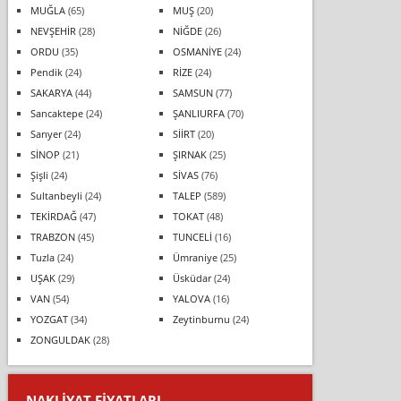
MUĞLA
(65)
MUŞ
(20)
NEVŞEHİR
(28)
NİĞDE
(26)
ORDU
(35)
OSMANİYE
(24)
Pendik
(24)
RİZE
(24)
SAKARYA
(44)
SAMSUN
(77)
Sancaktepe
(24)
ŞANLIURFA
(70)
Sarıyer
(24)
SİİRT
(20)
SİNOP
(21)
ŞIRNAK
(25)
Şişli
(24)
SİVAS
(76)
Sultanbeyli
(24)
TALEP
(589)
TEKİRDAĞ
(47)
TOKAT
(48)
TRABZON
(45)
TUNCELİ
(16)
Tuzla
(24)
Ümraniye
(25)
UŞAK
(29)
Üsküdar
(24)
VAN
(54)
YALOVA
(16)
YOZGAT
(34)
Zeytinburnu
(24)
ZONGULDAK
(28)
NAKLIYAT FIYATLARI