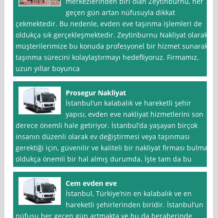
merkezlerinden biri olan Zeytinburnu, her
geçen gün artan nüfusuyla dikkat
çekmektedir. Bu nedenle, evden eve taşınma işlemleri de
oldukça sık gerçekleşmektedir. Zeytinburnu Nakliyat olarak,
müşterilerimize bu konuda profesyonel bir hizmet sunarak
taşınma sürecini kolaylaştırmayı hedefliyoruz. Firmamız,
uzun yıllar boyunca
Prosegur Nakliyat
İstanbul‘un kalabalık ve hareketli şehir
yapısı, evden eve nakliyat hizmetlerini son
derece önemli hale getiriyor. İstanbul’da yaşayan birçok
insanın düzenli olarak ev değiştirmesi veya taşınması
gerektiği için, güvenilir ve kaliteli bir nakliyat firması bulmak
oldukça önemli bir hal almış durumda. İşte tam da bu
Cem evden eve
İstanbul, Türkiye’nin en kalabalık ve en
hareketli şehirlerinden biridir. İstanbul’un
nüfusu her geçen gün artmakta ve bu da beraberinde