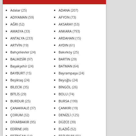
Adalar
(25)
ADANA
(207)
ADIYAMAN
(59)
AFYON
(73)
AĞRI
(52)
AKSARAY
(53)
AMASYA
(33)
ANKARA
(793)
ANTALYA
(233)
ARDAHAN
(15)
ARTVİN
(19)
AYDIN
(61)
Bahçelievler
(24)
Bakırköy
(25)
BALIKESİR
(97)
BARTIN
(29)
Başakşehir
(24)
BATMAN
(64)
BAYBURT
(15)
Bayrampaşa
(24)
Beşiktaş
(24)
Beyoğlu
(24)
BİLECİK
(35)
BİNGÖL
(26)
BİTLİS
(29)
BOLU
(74)
BURDUR
(25)
BURSA
(199)
ÇANAKKALE
(37)
ÇANKIRI
(19)
ÇORUM
(32)
DENİZLİ
(125)
DİYARBAKIR
(95)
DÜZCE
(39)
EDİRNE
(49)
ELAZIĞ
(52)
ERZİNCAN
(14)
ERZURUM
(91)