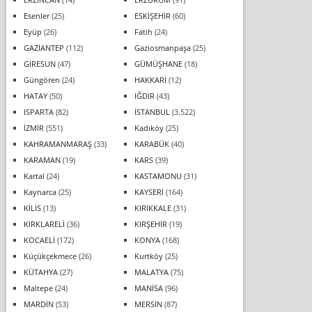
Esenler
(25)
ESKİŞEHİR
(60)
Eyüp
(26)
Fatih
(24)
GAZİANTEP
(112)
Gaziosmanpaşa
(25)
GİRESUN
(47)
GÜMÜŞHANE
(18)
Güngören
(24)
HAKKARİ
(12)
HATAY
(50)
IĞDIR
(43)
ISPARTA
(82)
İSTANBUL
(3.522)
İZMİR
(551)
Kadıköy
(25)
KAHRAMANMARAŞ
(33)
KARABÜK
(40)
KARAMAN
(19)
KARS
(39)
Kartal
(24)
KASTAMONU
(31)
Kaynarca
(25)
KAYSERİ
(164)
KİLİS
(13)
KIRIKKALE
(31)
KIRKLARELİ
(36)
KIRŞEHİR
(19)
KOCAELİ
(172)
KONYA
(168)
Küçükçekmece
(26)
Kurtköy
(25)
KÜTAHYA
(27)
MALATYA
(75)
Maltepe
(24)
MANİSA
(96)
MARDİN
(53)
MERSİN
(87)