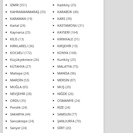
İZMİR
(551)
Kadıköy
(25)
KAHRAMANMARAŞ
(33)
KARABÜK
(40)
KARAMAN
(19)
KARS
(39)
Kartal
(24)
KASTAMONU
(31)
Kaynarca
(25)
KAYSERİ
(164)
KİLİS
(13)
KIRIKKALE
(31)
KIRKLARELİ
(36)
KIRŞEHİR
(19)
KOCAELİ
(172)
KONYA
(168)
Küçükçekmece
(26)
Kurtköy
(25)
KÜTAHYA
(27)
MALATYA
(75)
Maltepe
(24)
MANİSA
(96)
MARDİN
(53)
MERSİN
(87)
MUĞLA
(65)
MUŞ
(20)
NEVŞEHİR
(28)
NİĞDE
(26)
ORDU
(35)
OSMANİYE
(24)
Pendik
(24)
RİZE
(24)
SAKARYA
(44)
SAMSUN
(77)
Sancaktepe
(24)
ŞANLIURFA
(70)
Sarıyer
(24)
SİİRT
(20)