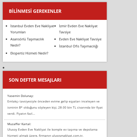
BILINMESI GEREKENLER
İstanbul Evden Eve Nakliyat
İzmir Evden Eve Nakliyat
Yorumları
Tavsiye
Asansörlü Taşımacılık
Evden Eve Nakliyat Tavsiye
Nedir?
İstanbul Ofis Taşımacılığı
Ekspertiz Hizmeti Nedir?
SON DEFTER MESAJLARI
Yasemin Dolunay:
Emlakçı tavsiyesiyle önceden evime gelip eşyaları inceleyen ve
isminin B* olduğunu söyleyen kişi, 28-30 bin TL civarında bir fiyat
verdi. Fiyatın fazl...
Muzaffer Kartal:
Ulusoy Evden Eve Nakliyat ile komple ev taşıma ve depolama
hizmeti almak üzere, firmanın ulusoynaklyat.com.tr,