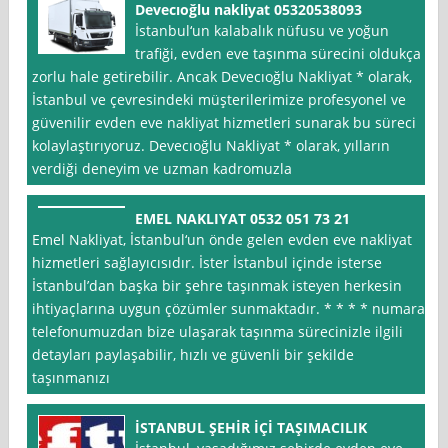
Devecıoğlu nakliyat 05320538093
İstanbul‘un kalabalık nüfusu ve yoğun
trafiği, evden eve taşınma sürecini oldukça
zorlu hale getirebilir. Ancak Devecıoğlu Nakliyat * olarak,
İstanbul ve çevresindeki müşterilerimize profesyonel ve
güvenilir evden eve nakliyat hizmetleri sunarak bu süreci
kolaylaştırıyoruz. Devecıoğlu Nakliyat * olarak, yılların
verdiği deneyim ve uzman kadromuzla
EMEL NAKLIYAT 0532 051 73 21
Emel Nakliyat, İstanbul‘un önde gelen evden eve nakliyat
hizmetleri sağlayıcısıdır. İster İstanbul içinde isterse
İstanbul’dan başka bir şehre taşınmak isteyen herkesin
ihtiyaçlarına uygun çözümler sunmaktadır. * * * * numaralı
telefonumuzdan bize ulaşarak taşınma sürecinizle ilgili
detayları paylaşabilir, hızlı ve güvenli bir şekilde
taşınmanızı
İSTANBUL ŞEHİR İÇİ TAŞIMACILIK