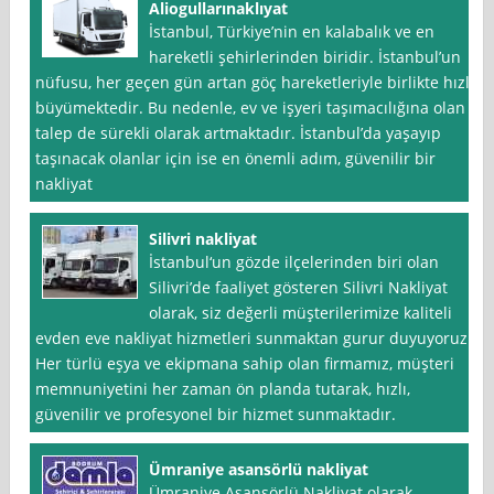
Aliogullarınaklıyat
İstanbul, Türkiye’nin en kalabalık ve en
hareketli şehirlerinden biridir. İstanbul’un
nüfusu, her geçen gün artan göç hareketleriyle birlikte hızla
büyümektedir. Bu nedenle, ev ve işyeri taşımacılığına olan
talep de sürekli olarak artmaktadır. İstanbul’da yaşayıp
taşınacak olanlar için ise en önemli adım, güvenilir bir
nakliyat
Silivri nakliyat
İstanbul‘un gözde ilçelerinden biri olan
Silivri’de faaliyet gösteren Silivri Nakliyat
olarak, siz değerli müşterilerimize kaliteli
evden eve nakliyat hizmetleri sunmaktan gurur duyuyoruz.
Her türlü eşya ve ekipmana sahip olan firmamız, müşteri
memnuniyetini her zaman ön planda tutarak, hızlı,
güvenilir ve profesyonel bir hizmet sunmaktadır.
Ümraniye asansörlü nakliyat
Ümraniye Asansörlü Nakliyat olarak,