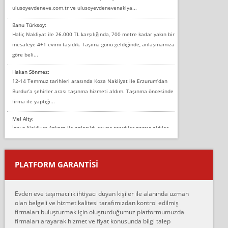
ulusoyevdeneve.com.tr ve ulusoyevdenevenaklya...
Banu Türksoy:
Haliç Nakliyat ile 26.000 TL karşılığında, 700 metre kadar yakın bir
mesafeye 4+1 evimi taşıdık. Taşıma günü geldiğinde, anlaşmamıza
göre beli...
Hakan Sönmez:
12-14 Temmuz tarihleri arasında Koza Nakliyat ile Erzurum’dan
Burdur’a şehirler arası taşınma hizmeti aldım. Taşınma öncesinde
firma ile yaptığı...
Mel Alty:
İnova Nakliyat Ankara ile anlaşıldı eşyayı taşıdılar parayı aldılar.
Salon duvarına bir baktım birisi boydan alüminyum renkli bantı
yapıştırm...
PLATFORM GARANTİSİ
Murat:
Merhaba, bu firmayı bir arkadaş tavsiyesi üzerine tercih ettim,
hiçbir sıkıntı yaşanmayacağını ve kendilerinin çok titiz
Evden eve taşımacılık ihtiyacı duyan kişiler ile alanında uzman
çalıştıklarını, müş...
olan belgeli ve hizmet kalitesi tarafımızdan kontrol edilmiş
firmaları buluşturmak için oluşturduğumuz platformumuzda
Ahmet:
firmaları arayarak hizmet ve fiyat konusunda bilgi talep
Lüleburgaz güngünes evden eve naklyat eşyalarımı taşımak için