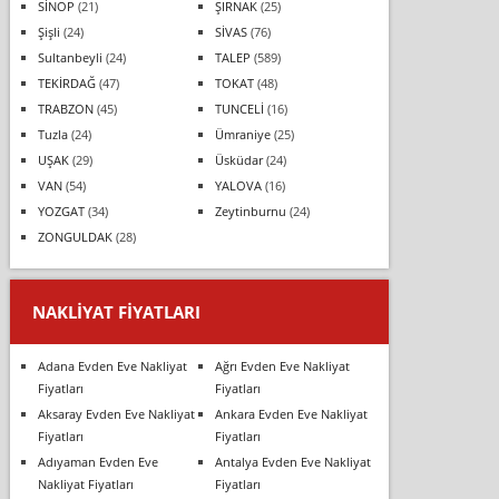
SİNOP
(21)
ŞIRNAK
(25)
Şişli
(24)
SİVAS
(76)
Sultanbeyli
(24)
TALEP
(589)
TEKİRDAĞ
(47)
TOKAT
(48)
TRABZON
(45)
TUNCELİ
(16)
Tuzla
(24)
Ümraniye
(25)
UŞAK
(29)
Üsküdar
(24)
VAN
(54)
YALOVA
(16)
YOZGAT
(34)
Zeytinburnu
(24)
ZONGULDAK
(28)
NAKLIYAT FIYATLARI
Adana Evden Eve Nakliyat
Ağrı Evden Eve Nakliyat
Fiyatları
Fiyatları
Aksaray Evden Eve Nakliyat
Ankara Evden Eve Nakliyat
Fiyatları
Fiyatları
Adıyaman Evden Eve
Antalya Evden Eve Nakliyat
Nakliyat Fiyatları
Fiyatları