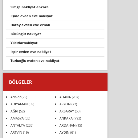
simge nakliyat ankara
eşme evden eve nakli̇yat
hatay evden eve ernak
bürüngüz nakliyat
yıldızlarnaklıyat
ispir evden eve nakliyat
tuzluoğlu evden eve nakliyat
BÖLGELER
Adalar
(25)
ADANA
(207)
ADIYAMAN
(59)
AFYON
(73)
AĞRI
(52)
AKSARAY
(53)
AMASYA
(33)
ANKARA
(793)
ANTALYA
(233)
ARDAHAN
(15)
ARTVİN
(19)
AYDIN
(61)