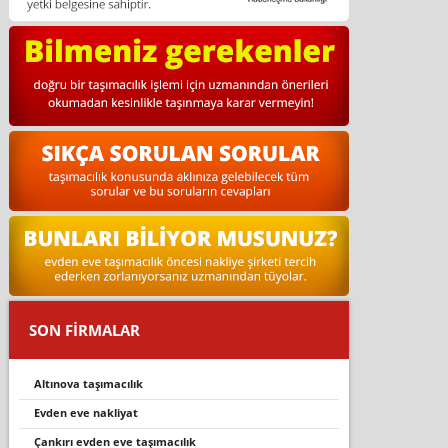
SON FİRMALAR
altinova taşimacilik
evden eve nakliyat
çankiri evden eve taşimacilik