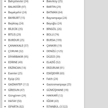
Bahçelievler
(24)
Bakırköy
(25)
BALIKESİR
(97)
BARTIN
(29)
Başakşehir
(24)
BATMAN
(64)
BAYBURT
(15)
Bayrampaşa
(24)
Beşiktaş
(24)
Beyoğlu
(24)
BİLECİK
(35)
BİNGÖL
(26)
BİTLİS
(29)
BOLU
(74)
BURDUR
(25)
BURSA
(199)
ÇANAKKALE
(37)
ÇANKIRI
(19)
ÇORUM
(32)
DENİZLİ
(125)
DİYARBAKIR
(95)
DÜZCE
(39)
EDİRNE
(49)
ELAZIĞ
(52)
ERZİNCAN
(14)
ERZURUM
(91)
Esenler
(25)
ESKİŞEHİR
(60)
Eyüp
(26)
Fatih
(24)
GAZİANTEP
(112)
Gaziosmanpaşa
(25)
GİRESUN
(47)
GÜMÜŞHANE
(18)
Güngören
(24)
HAKKARİ
(12)
HATAY
(50)
IĞDIR
(43)
ISPARTA
(82)
İSTANBUL
(3.522)