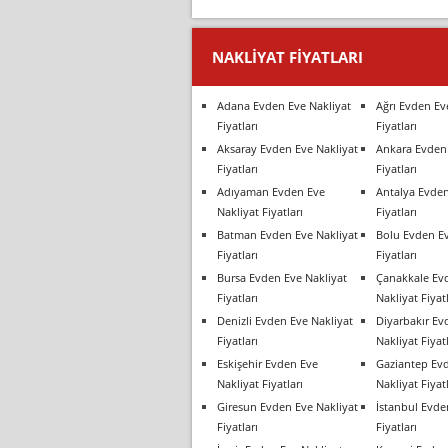
NAKLIYAT FIYATLARI
Adana Evden Eve Nakliyat
Ağrı Evden Ev
Fiyatları
Fiyatları
Aksaray Evden Eve Nakliyat
Ankara Evden 
Fiyatları
Fiyatları
Adıyaman Evden Eve
Antalya Evden
Nakliyat Fiyatları
Fiyatları
Batman Evden Eve Nakliyat
Bolu Evden Ev
Fiyatları
Fiyatları
Bursa Evden Eve Nakliyat
Çanakkale Ev
Fiyatları
Nakliyat Fiyatl
Denizli Evden Eve Nakliyat
Diyarbakır Ev
Fiyatları
Nakliyat Fiyatl
Eskişehir Evden Eve
Gaziantep Ev
Nakliyat Fiyatları
Nakliyat Fiyatl
Giresun Evden Eve Nakliyat
İstanbul Evde
Fiyatları
Fiyatları