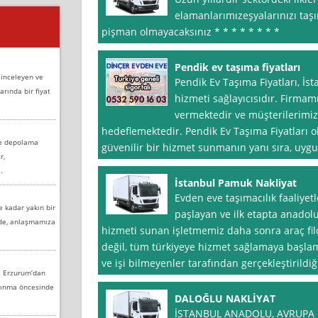
elamanlarımızeşyalarınızı taşım
pişman olmayacaksınız * * * * * * * *
Pendik ev taşıma fiyatları
 inceleyen ve
Pendik Ev Taşıma Fiyatları, İs
arında bir fiyat
hizmeti sağlayıcısıdır. Firmam
vermektedir ve müşterilerimiz
hedeflemektedir. Pendik Ev Taşıma Fiyatları ol
ve depolama
güvenilir bir hizmet sunmanın yanı sıra, uygu
r,
.
İstanbul Pamuk Nakliyat
Evden eve taşımacılık faaliyetl
e kadar yakın bir
paşlayan ve ilk etapta anadolu
nde, anlaşmamıza
hizmeti sunan işletmemiz daha sonra araç fil
değil, tüm türkiyeye hizmet sağlamaya başlamış
ve işi bilmeyenler tarafından gerçekleştirildiğ
e Erzurum’dan
aşınma öncesinde
DALOĞLU NAKLİYAT
İSTANBUL ANADOLU, AVRUPA