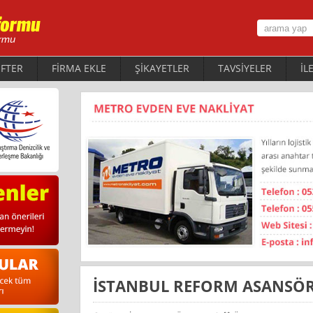
FTER
FİRMA EKLE
ŞİKAYETLER
TAVSİYELER
İL
İSTANBUL REFORM ASANSÖ