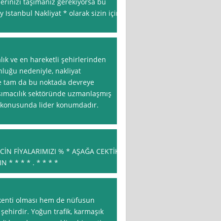
lerinizi taşımanız gerekiyorsa bu
y Istanbul Nakliyat * olarak sizin için
lık ve en hareketli şehirlerinden
nluğu nedeniyle, nakliyat
şte tam da bu noktada devreye
aşımacılık sektöründe uzmanlaşmış
ri konusunda lider konumdadır.
İCİN FİYALARIMIZI % * AŞAĞA CEKTİK
* * * * . * * * *
şkenti olması hem de nüfusun
şehirdir. Yoğun trafik, karmaşık