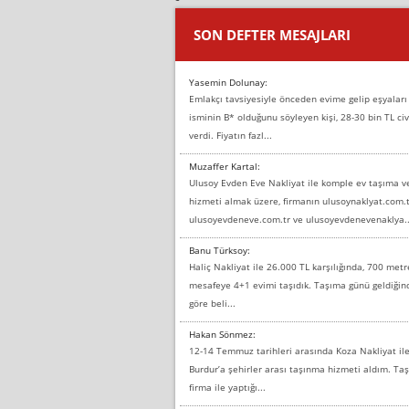
SON DEFTER MESAJLARI
Yasemin Dolunay:
Emlakçı tavsiyesiyle önceden evime gelip eşyaları
isminin B* olduğunu söyleyen kişi, 28-30 bin TL civ
verdi. Fiyatın fazl...
Muzaffer Kartal:
Ulusoy Evden Eve Nakliyat ile komple ev taşıma 
hizmeti almak üzere, firmanın ulusoynaklyat.com.t
ulusoyevdeneve.com.tr ve ulusoyevdenevenaklya..
Banu Türksoy:
Haliç Nakliyat ile 26.000 TL karşılığında, 700 metr
mesafeye 4+1 evimi taşıdık. Taşıma günü geldiği
göre beli...
Hakan Sönmez:
12-14 Temmuz tarihleri arasında Koza Nakliyat il
Burdur’a şehirler arası taşınma hizmeti aldım. T
firma ile yaptığı...