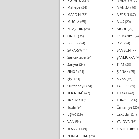
KÜTAHYA
(27)
MALATYA
(75)
Maltepe
(24)
MANİSA
(96)
MARDİN
(53)
MERSİN
(87)
MUĞLA
(65)
MUŞ
(20)
NEVŞEHİR
(28)
NİĞDE
(26)
ORDU
(35)
OSMANİYE
(24
Pendik
(24)
RİZE
(24)
SAKARYA
(44)
SAMSUN
(77)
Sancaktepe
(24)
ŞANLIURFA
(7
Sarıyer
(24)
SİİRT
(20)
SİNOP
(21)
ŞIRNAK
(25)
Şişli
(24)
SİVAS
(76)
Sultanbeyli
(24)
TALEP
(589)
TEKİRDAĞ
(47)
TOKAT
(48)
TRABZON
(45)
TUNCELİ
(16)
Tuzla
(24)
Ümraniye
(25)
UŞAK
(29)
Üsküdar
(24)
VAN
(54)
YALOVA
(16)
YOZGAT
(34)
Zeytinburnu
(
ZONGULDAK
(28)