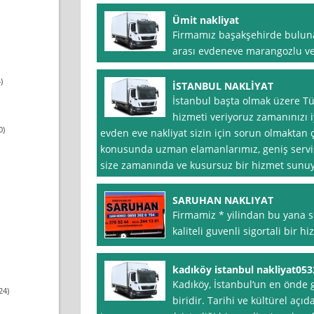
Ümit nakliyat
Firmamız başakşehirde buluna
arası evdeneve marangozlu ved
)
İSTANBUL NAKLİYAT
İstanbul başta olmak üzere Tü
hizmeti veriyoruz zamanınızı i
0)
evden eve nakliyat sizin için sorun olmaktan çı
konusunda uzman elamanlarımız, geniş servi
size zamanında ve kusursuz bir hizmet sunu
SARUHAN NAKLIYAT
Firmamiz * yilindan bu yana se
kaliteli guvenli sigortali bir 
kadıköy istanbul nakliyat05
Kadıköy, İstanbul‘un en önde 
24)
biridir. Tarihi ve kültürel açı