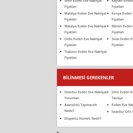
İzmir Evden Eve Nakliyat
Kayseri Evden
Fiyatları
Fiyatları
Malatya Evden Eve Nakliyat
Konya Evden 
Fiyatları
Fiyatları
Malatya Evden Eve Nakliyat
Mersin Evden 
Fiyatları
Fiyatları
Ordu Evden Eve Nakliyat
Sivas Evden E
Fiyatları
Fiyatları
Trabzon Evden Eve Nakliyat
Fiyatları
BILINMESI GEREKENLER
İstanbul Evden Eve Nakliyat
İzmir Evden E
Yorumları
Tavsiye
Asansörlü Taşımacılık
Evden Eve Nak
Nedir?
İstanbul Ofis 
Ekspertiz Hizmeti Nedir?