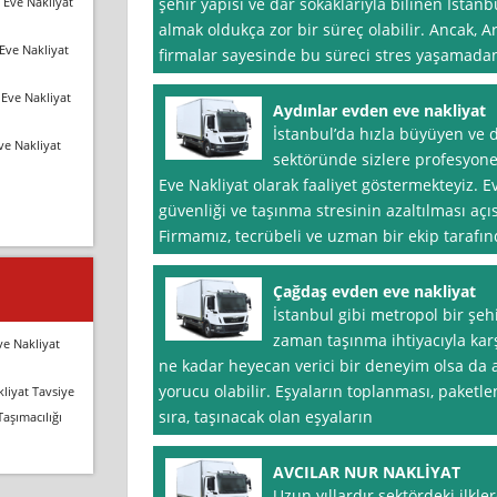
 Eve Nakliyat
şehir yapısı ve dar sokaklarıyla bilinen İstan
almak oldukça zor bir süreç olabilir. Ancak, A
Eve Nakliyat
firmalar sayesinde bu süreci stres yaşamada
Eve Nakliyat
Aydınlar evden eve nakliyat
İstanbul’da hızla büyüyen ve 
ve Nakliyat
sektöründe sizlere profesyon
Eve Nakliyat olarak faaliyet göstermekteyiz. Ev
güvenliği ve taşınma stresinin azaltılması açı
Firmamız, tecrübeli ve uzman bir ekip tarafı
Çağdaş evden eve nakliyat
İstanbul gibi metropol bir şe
zaman taşınma ihtiyacıyla karş
ve Nakliyat
ne kadar heyecan verici bir deneyim olsa da 
yorucu olabilir. Eşyaların toplanması, paketle
liyat Tavsiye
sıra, taşınacak olan eşyaların
Taşımacılığı
AVCILAR NUR NAKLİYAT
Uzun yıllardır sektördeki ilkle