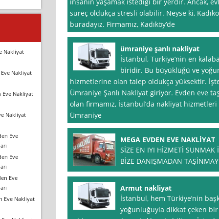
insanın yaşamak istediği bir yerdir. Ancak, ev
süreç oldukça stresli olabilir. Neyse ki, Kadıkö
buradayız. Firmamız, Kadıköy’de
ümraniye şanlı nakliyat
e Nakliyat
İstanbul, Türkiye’nin en kalaba
biridir. Bu büyüklüğü ve yoğu
Eve Nakliyat
hizmetlerine olan talep oldukça yüksektir. İ
Ümraniye Şanlı Nakliyat giriyor. Evden eve t
 Eve Nakliyat
olan firmamız, İstanbul’da nakliyat hizmetle
Ümraniye
e Nakliyat
den Eve
MEGA EVDEN EVE NAKLİYAT
arı
SİZE EN IYI HİZMETİ SUNMAK 
den Eve
BİZE DANIŞMADAN TAŞİNMAYIN 
arı
den Eve
Armut nakliyat
arı
İstanbul, hem Türkiye’nin ba
n Eve Nakliyat
yoğunluğuyla dikkat çeken bir 