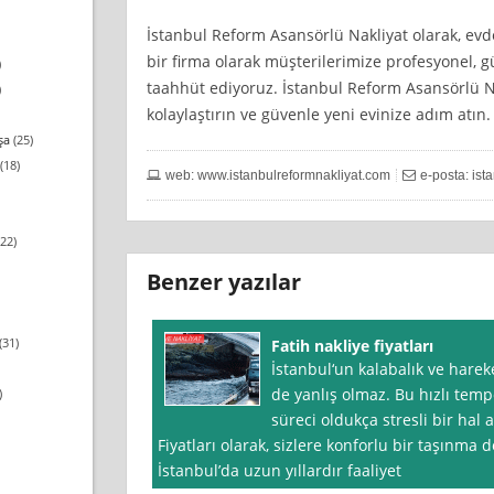
İstanbul Reform Asansörlü Nakliyat olarak, evd
bir firma olarak müşterilerimize profesyonel, g
)
taahhüt ediyoruz. İstanbul Reform Asansörlü N
)
kolaylaştırın ve güvenle yeni evinize adım atın.
şa
(25)
(18)
web: www.istanbulreformnakliyat.com
e-posta:
ist
22)
Benzer yazılar
(31)
Fatih nakliye fiyatları
İstanbul‘un kalabalık ve harek
de yanlış olmaz. Bu hızlı tem
)
süreci oldukça stresli bir hal a
Fiyatları olarak, sizlere konforlu bir taşınma
İstanbul’da uzun yıllardır faaliyet