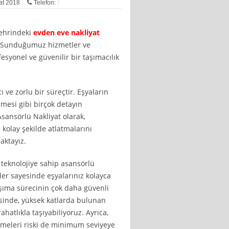
bat 2018
Telefon:
şehrindeki
evden eve nakliyat
. Sunduğumuz hizmetler ve
esyonel ve güvenilir bir taşımacılık
 ve zorlu bir süreçtir. Eşyaların
mesi gibi birçok detayın
ansörlü Nakliyat olarak,
 kolay şekilde atlatmalarını
aktayız.
 teknolojiye sahip asansörlü
mler sayesinde eşyalarınız kolayca
şıma sürecinin çok daha güvenli
esinde, yüksek katlarda bulunan
hatlıkla taşıyabiliyoruz. Ayrıca,
örmeleri riski de minimum seviyeye