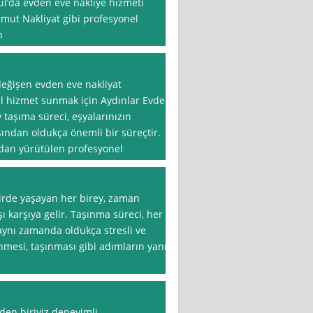
bul’da evden eve nakliye hizmeti
rmut Nakliyat gibi profesyonel
n
değişen evden eve nakliyat
el hizmet sunmak için Aydınlar Evden
 taşıma süreci, eşyalarınızın
sından oldukça önemli bir süreçtir.
ndan yürütülen profesyonel
hirde yaşayan her birey, zaman
ı karşıya gelir. Taşınma süreci, her
aynı zamanda oldukça stresli ve
nmesi, taşınması gibi adımların yanı
rden biriyiz deneyimli