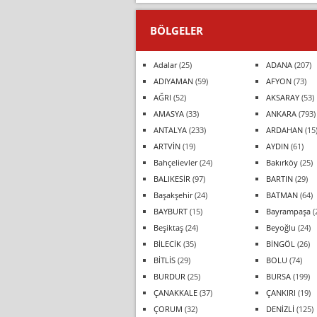
BÖLGELER
Adalar
(25)
ADANA
(207)
ADIYAMAN
(59)
AFYON
(73)
AĞRI
(52)
AKSARAY
(53)
AMASYA
(33)
ANKARA
(793)
ANTALYA
(233)
ARDAHAN
(15
ARTVİN
(19)
AYDIN
(61)
Bahçelievler
(24)
Bakırköy
(25)
BALIKESİR
(97)
BARTIN
(29)
Başakşehir
(24)
BATMAN
(64)
BAYBURT
(15)
Bayrampaşa
(
Beşiktaş
(24)
Beyoğlu
(24)
BİLECİK
(35)
BİNGÖL
(26)
BİTLİS
(29)
BOLU
(74)
BURDUR
(25)
BURSA
(199)
ÇANAKKALE
(37)
ÇANKIRI
(19)
ÇORUM
(32)
DENİZLİ
(125)