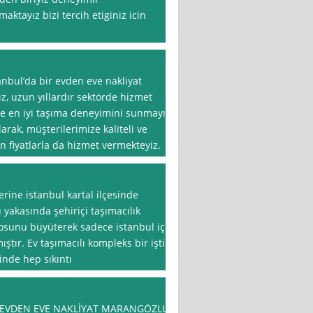
aktayız bizi tercih etiginiz icin
tanbul’da bir evden eve nakliyat
ız, uzun yıllardır sektörde hizmet
e en iyi taşıma deneyimini sunmayı
arak, müşterilerimize kaliteli ve
n fiyatlarla da hizmet vermekteyiz.
erine istanbul kartal ilçesinde
 yakasında şehiriçi taşımacılık
osunu büyüterek sadece istanbul içi
tır. Ev taşımacılı kompleks bir iştir
inde hep sıkıntı
 EVDEN EVE NAKLİYAT MARANGÖZLU