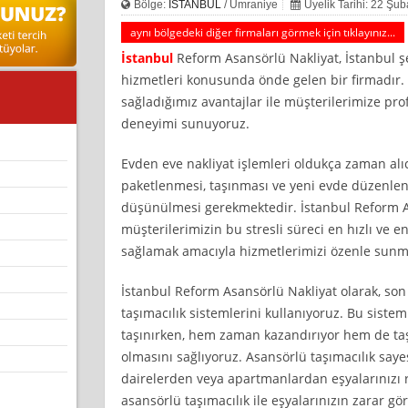
Bölge:
İSTANBUL
/ Ümraniye
Üyelik Tarihi: 22 Şu
aynı bölgedeki diğer firmaları görmek için tıklayınız...
İstanbul
Reform Asansörlü Nakliyat, İstanbul 
hizmetleri konusunda önde gelen bir firmadır
sağladığımız avantajlar ile müşterilerimize prof
deneyimi sunuyoruz.
Evden eve nakliyat işlemleri oldukça zaman alıcı
paketlenmesi, taşınması ve yeni evde düzenlen
düşünülmesi gerekmektedir. İstanbul Reform As
müşterilerimizin bu stresli süreci en hızlı ve en
sağlamak amacıyla hizmetlerimizi özenle sunm
İstanbul Reform Asansörlü Nakliyat olarak, son
taşımacılık sistemlerini kullanıyoruz. Bu siste
taşınırken, hem zaman kazandırıyor hem de ta
olmasını sağlıyoruz. Asansörlü taşımacılık say
dairelerden veya apartmanlardan eşyalarınızı ra
asansörlü taşımacılık ile eşyalarınızın zarar g