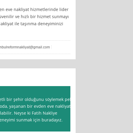
en eve nakliyat hizmetlerinde lider
üvenilir ve hızlı bir hizmet sunmayı
akliyat ile taşınma deneyiminizi
anbulreformnakliyat@gmail.com
etli bir şehir olduğunu söylemek pek
poda, yaşanan bir evden eve nakliyat
labilir. Neyse ki Fatih Nakliye
 deneyimi sunmak için buradayız.