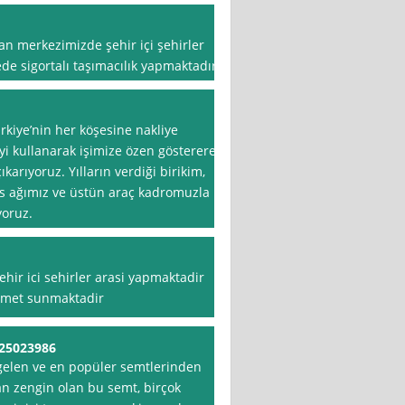
n merkezimizde şehir içi şehirler
e sigortalı taşımacılık yapmaktadır
rkiye’nin her köşesine nakliye
yi kullanarak işimize özen göstererek
karıyoruz. Yılların verdiği birikim,
s ağımız ve üstün araç kadromuzla
yoruz.
hir ici sehirler arasi yapmaktadir
hizmet sunmaktadir
325023986
gelen ve en popüler semtlerinden
dan zengin olan bu semt, birçok