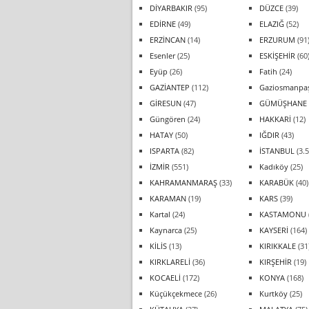
DİYARBAKIR
(95)
DÜZCE
(39)
EDİRNE
(49)
ELAZIĞ
(52)
ERZİNCAN
(14)
ERZURUM
(91
Esenler
(25)
ESKİŞEHİR
(60
Eyüp
(26)
Fatih
(24)
GAZİANTEP
(112)
Gaziosmanpa
GİRESUN
(47)
GÜMÜŞHANE
Güngören
(24)
HAKKARİ
(12)
HATAY
(50)
IĞDIR
(43)
ISPARTA
(82)
İSTANBUL
(3.5
İZMİR
(551)
Kadıköy
(25)
KAHRAMANMARAŞ
(33)
KARABÜK
(40)
KARAMAN
(19)
KARS
(39)
Kartal
(24)
KASTAMONU
Kaynarca
(25)
KAYSERİ
(164)
KİLİS
(13)
KIRIKKALE
(31
KIRKLARELİ
(36)
KIRŞEHİR
(19)
KOCAELİ
(172)
KONYA
(168)
Küçükçekmece
(26)
Kurtköy
(25)