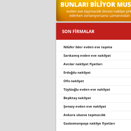
SON FİRMALAR
nilüfer lider evden eve taşıma
sarikamiş evden eve nakli̇yat
avcılar nakliyat fiyatları
erdoğdu nakli̇yat
ofis nakliyat
tüylüoğlu evden eve nakliyat
beşiktaş nakliyat
şensoy evden eve nakliyat
ankara uluova taşımacılık
gaziosmanpaşa nakliye fiyatları