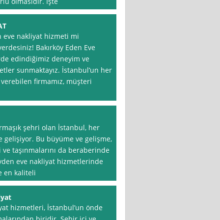
rlu olmasıdır. İşte
AT
n eve nakliyat hizmeti mi
erdesiniz! Bakırköy Eden Eve
törde edindiğimiz deneyim ve
metler sunmaktayız. İstanbul’un her
t verebilen firmamız, müşteri
rmaşık şehri olan İstanbul, her
 gelişiyor. Bu büyüme ve gelişme,
ni ve taşınmalarını da beraberinde
 evden eve nakliyat hizmetlerinde
en kaliteli
iyat
at hizmetleri, İstanbul’un önde
alarından biridir. Şehir içi ve