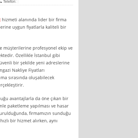
Telefon:
t
hizmeti alanında lider bir firma
rine uygun fiyatlarla kaliteli bir
de müşterilerine profesyonel ekip ve
tedir. Özellikle İstanbul gibi
üvenli bir şekilde yeni adreslerine
gazi Nakliye Fiyatları
şıma sırasında oluşabilecek
çekleştirir.
duğu avantajlarla da öne çıkan bir
zenle paketleme yapılması ve hasar
durulduğunda, firmamızın sunduğu
hızlı bir hizmet alırken, aynı