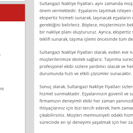
Sultangazi Nakliye Fiyatları, aynı zamanda m
önem vermektedir. Eşyalarını taşıtmak isteyen 
ekspertiz hizmeti sunarak, taşınacak eşyaların 
gerektiğini belirleriz. Böylece, müşterimizin be
bir nakliye planı oluştururuz. Ayrıca, ekspertiz
teklifi sunarak, taşıma işlemi öncesinde tüm det
Sultangazi Nakliye Fiyatları olarak, evden eve 
)
müşterilerimize destek sağlarız. Taşınma süre
profesyonel ekibi sizlere yardımcı olacak ve h
durumunda hızlı ve etkili çözümler sunacaktır.
Sonuç olarak, Sultangazi Nakliye Fiyatları sizlere
24)
hizmet sunmaktadır. Eşyalarınızın güvenli ve sa
firmamızın deneyimli ekibi her zaman yanınızda
ihtiyaçlarınız için bizi tercih ederek, hem za
çıkabilirsiniz. Müşteri memnuniyeti odaklı hizm
sürecinde en iyi deneyimi yaşatmak için her z