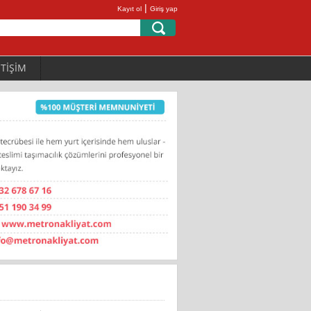
|
Kayıt ol
Giriş yap
ETİŞİM