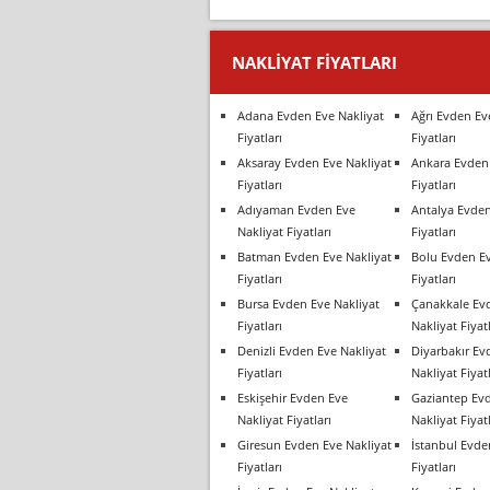
NAKLIYAT FIYATLARI
Adana Evden Eve Nakliyat
Ağrı Evden Ev
Fiyatları
Fiyatları
Aksaray Evden Eve Nakliyat
Ankara Evden 
Fiyatları
Fiyatları
Adıyaman Evden Eve
Antalya Evden
Nakliyat Fiyatları
Fiyatları
Batman Evden Eve Nakliyat
Bolu Evden Ev
Fiyatları
Fiyatları
Bursa Evden Eve Nakliyat
Çanakkale Ev
Fiyatları
Nakliyat Fiyatl
Denizli Evden Eve Nakliyat
Diyarbakır Ev
Fiyatları
Nakliyat Fiyatl
Eskişehir Evden Eve
Gaziantep Ev
Nakliyat Fiyatları
Nakliyat Fiyatl
Giresun Evden Eve Nakliyat
İstanbul Evde
Fiyatları
Fiyatları