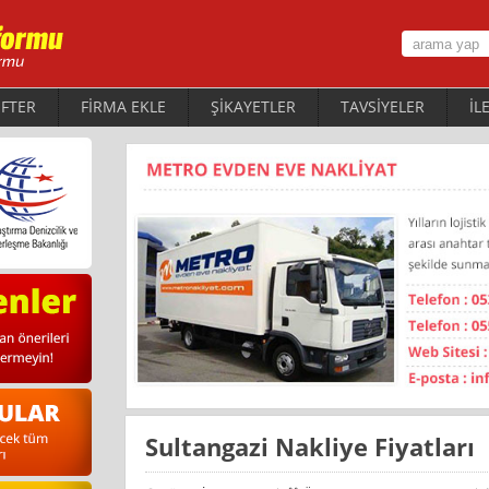
FTER
FİRMA EKLE
ŞİKAYETLER
TAVSİYELER
İL
Sultangazi Nakliye Fiyatları