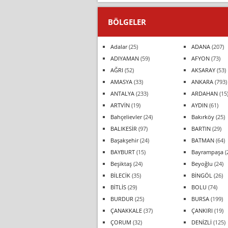
BÖLGELER
Adalar
(25)
ADANA
(207)
ADIYAMAN
(59)
AFYON
(73)
AĞRI
(52)
AKSARAY
(53)
AMASYA
(33)
ANKARA
(793)
ANTALYA
(233)
ARDAHAN
(15
ARTVİN
(19)
AYDIN
(61)
Bahçelievler
(24)
Bakırköy
(25)
BALIKESİR
(97)
BARTIN
(29)
Başakşehir
(24)
BATMAN
(64)
BAYBURT
(15)
Bayrampaşa
(
Beşiktaş
(24)
Beyoğlu
(24)
BİLECİK
(35)
BİNGÖL
(26)
BİTLİS
(29)
BOLU
(74)
BURDUR
(25)
BURSA
(199)
ÇANAKKALE
(37)
ÇANKIRI
(19)
ÇORUM
(32)
DENİZLİ
(125)