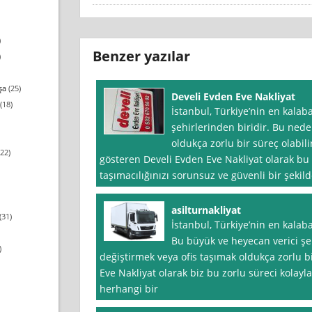
)
Benzer yazılar
)
şa
(25)
Develi Evden Eve Nakliyat
(18)
İstanbul, Türkiye’nin en kalaba
şehirlerinden biridir. Bu ned
oldukça zorlu bir süreç olabilir
22)
gösteren Develi Evden Eve Nakliyat olarak bu 
taşımacılığınızı sorunsuz ve güvenli bir şekil
asilturnakliyat
(31)
İstanbul, Türkiye’nin en kalaba
Bu büyük ve heyecan verici şe
)
değiştirmek veya ofis taşımak oldukça zorlu bir
Eve Nakliyat olarak biz bu zorlu süreci kolayl
herhangi bir