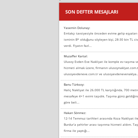
SON DEFTER MESAJLARI
Yasemin Dolunay:
Emlakçı tavsiyesiyle önceden evime gelip eşyaları
isminin B* olduğunu söyleyen kişi, 28-30 bin TL civ
verdi. Fiyatın fazl...
Muzaffer Kartal:
Ulusoy Evden Eve Nakliyat ile komple ev taşıma 
hizmeti almak üzere, firmanın ulusoynaklyat.com.t
ulusoyevdeneve.com.tr ve ulusoyevdenevenaklya..
Banu Türksoy:
Haliç Nakliyat ile 26.000 TL karşılığında, 700 metr
mesafeye 4+1 evimi taşıdık. Taşıma günü geldiği
göre beli...
Hakan Sönmez:
12-14 Temmuz tarihleri arasında Koza Nakliyat il
Burdur’a şehirler arası taşınma hizmeti aldım. T
firma ile yaptığı...