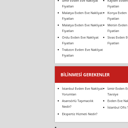
İzmir Evden Eve Nakliyat
Kayseri Evden
Fiyatları
Fiyatları
Malatya Evden Eve Nakliyat
Konya Evden 
Fiyatları
Fiyatları
Malatya Evden Eve Nakliyat
Mersin Evden 
Fiyatları
Fiyatları
Ordu Evden Eve Nakliyat
Sivas Evden E
Fiyatları
Fiyatları
Trabzon Evden Eve Nakliyat
Fiyatları
BILINMESI GEREKENLER
İstanbul Evden Eve Nakliyat
İzmir Evden E
Yorumları
Tavsiye
Asansörlü Taşımacılık
Evden Eve Nak
Nedir?
İstanbul Ofis 
Ekspertiz Hizmeti Nedir?