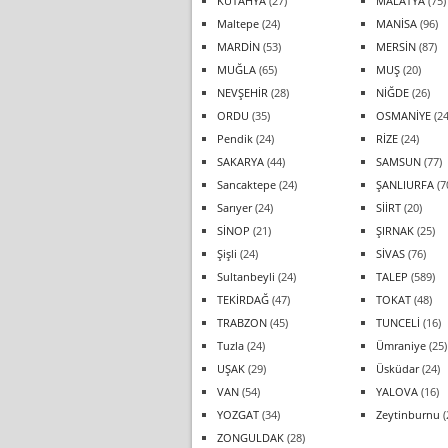
KÜTAHYA
(27)
MALATYA
(75)
Maltepe
(24)
MANİSA
(96)
MARDİN
(53)
MERSİN
(87)
MUĞLA
(65)
MUŞ
(20)
NEVŞEHİR
(28)
NİĞDE
(26)
ORDU
(35)
OSMANİYE
(24
Pendik
(24)
RİZE
(24)
SAKARYA
(44)
SAMSUN
(77)
Sancaktepe
(24)
ŞANLIURFA
(7
Sarıyer
(24)
SİİRT
(20)
SİNOP
(21)
ŞIRNAK
(25)
Şişli
(24)
SİVAS
(76)
Sultanbeyli
(24)
TALEP
(589)
TEKİRDAĞ
(47)
TOKAT
(48)
TRABZON
(45)
TUNCELİ
(16)
Tuzla
(24)
Ümraniye
(25)
UŞAK
(29)
Üsküdar
(24)
VAN
(54)
YALOVA
(16)
YOZGAT
(34)
Zeytinburnu
(
ZONGULDAK
(28)