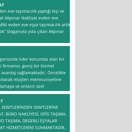
AT
den eve taşımacılık yaptığı kişi ve
at Akpınar Nakliyat evden eve
 diki evden eve eşya taşımacılık artık
” Sloganıyla yola çıkan Akpınar
egorisinde lider konumda olan bir
ki firmamız, geniş bir hizmet
 avantaj sağlamaktadır. Öncelikle
at olarak müşteri memnuniyetine
lamaya ve onların özel
AT
M SEMTLERİNDEN SEMTLERİNE
T, BÜRO NAKLİYESİ, OFİS TAŞIMA,
NO TAŞIMA, DEGERLİ EŞYALAR
YAT HİZMETLERİNİ SUNMAKTADIR.