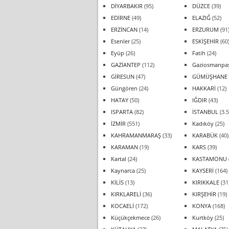
DİYARBAKIR
(95)
DÜZCE
(39)
EDİRNE
(49)
ELAZIĞ
(52)
ERZİNCAN
(14)
ERZURUM
(91
Esenler
(25)
ESKİŞEHİR
(60
Eyüp
(26)
Fatih
(24)
GAZİANTEP
(112)
Gaziosmanpa
GİRESUN
(47)
GÜMÜŞHANE
Güngören
(24)
HAKKARİ
(12)
HATAY
(50)
IĞDIR
(43)
ISPARTA
(82)
İSTANBUL
(3.5
İZMİR
(551)
Kadıköy
(25)
KAHRAMANMARAŞ
(33)
KARABÜK
(40)
KARAMAN
(19)
KARS
(39)
Kartal
(24)
KASTAMONU
Kaynarca
(25)
KAYSERİ
(164)
KİLİS
(13)
KIRIKKALE
(31
KIRKLARELİ
(36)
KIRŞEHİR
(19)
KOCAELİ
(172)
KONYA
(168)
Küçükçekmece
(26)
Kurtköy
(25)