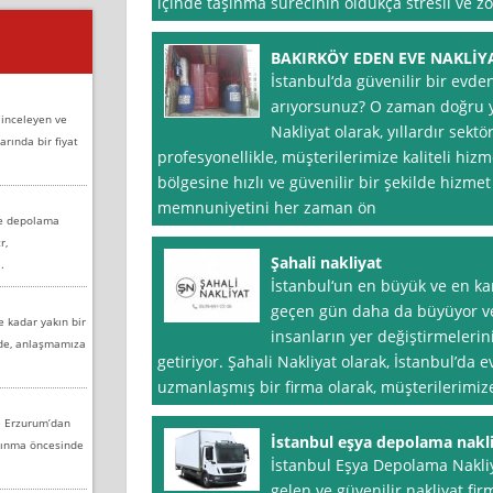
içinde taşınma sürecinin oldukça stresli ve zo
BAKIRKÖY EDEN EVE NAKLİY
İstanbul‘da güvenilir bir evde
arıyorsunuz? O zaman doğru y
 inceleyen ve
Nakliyat olarak, yıllardır sek
arında bir fiyat
profesyonellikle, müşterilerimize kaliteli hiz
bölgesine hızlı ve güvenilir bir şekilde hizme
memnuniyetini her zaman ön
ve depolama
r,
Şahali nakliyat
.
İstanbul‘un en büyük ve en ka
geçen gün daha da büyüyor ve
e kadar yakın bir
insanların yer değiştirmeleri
nde, anlaşmamıza
getiriyor. Şahali Nakliyat olarak, İstanbul’da
uzmanlaşmış bir firma olarak, müşterilerimize 
e Erzurum’dan
İstanbul eşya depolama nakl
aşınma öncesinde
İstanbul Eşya Depolama Nakliy
gelen ve güvenilir nakliyat firm