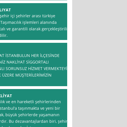
LIYAT
hir içi şehirler arası türkiye
Taşımacılık işlemleri alanında
lı ve garantili olarak gerçekleştirilip
ilir.
AT İSTANBULUN HER İLÇESİNDE
İZ NAKLİYAT SİGGORTALI
LI SORUNSUZ HİZMET VERMEKTEYİZ
 ÜZERE MÜŞTERİLERİMİZİN
LİYAT
lık ve en hareketli şehirlerinden
 İstanbul’a taşınmakta ve yeni bir
ak, büyük şehirlerde yaşamanın
dır. Bu dezavantajlardan biri, şehir