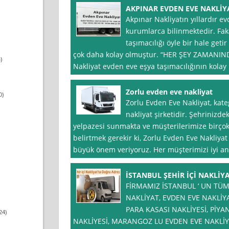
AKPINAR EVDEN EVE NAKLİY
Akpınar Nakliyatın yıllardır ev
kurumlarca bilinmektedir. Fak
taşımacılığı öyle bir hale getir
çok daha kolay olmuştur. “HER ŞEY ZAMANINDA
)
Nakliyat evden eve eşya taşımacılığının kolay
Zorlu evden eve nakliyat
0)
Zorlu Evden Eve Nakliyat, kat
nakliyat şirketidir. Şehrinizde
yelpazesi sunmakta ve müşterilerimize birçok
belirtmek gerekir ki, Zorlu Evden Eve Nakliy
büyük önem veriyoruz. Her müşterimizi iyi an
İSTANBUL ŞEHİR İÇİ NAKLİY
FİRMAMIZ İSTANBUL ‘ UN TÜ
NAKLİYAT, EVDEN EVE NAKLİYA
PARA KASASI NAKLİYESİ, PİYA
24)
NAKLİYESİ, MARANGOZ LU EVDEN EVE NAKLİ