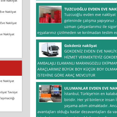
 Eve Nakliyat
TUZCUOĞLU EVDEN EVE NAK
Eve Nakliyat
Tuzcuoğlu evden eve nakliyat şe
geleninde çalışma yapıyoruz . 
Eve Nakliyat
uzman çalışanlarımız ile sigorta
eşyalarınız çizilmeden ve kırılmadan teslim ed
ve Nakliyat
Gokdeniz nakliyat
GOKDENİZ EVDEN EVE NAKLİY
HİZMET VERMEKTEYİZ GOKDEN
AMBALAJLI ELAMANLI MARANGOZLU EKİPMAN
ARAÇLARIMIZ BÜYÜK BOY KÜÇÜK BOY OLMAK
İSTEHİNE GÖRE ARAÇ MEVCUTUR
ve Nakliyat
ULUMANLAR EVDEN EVE NAK
liyat Tavsiye
İstanbul, Türkiye’nin en kalaba
Taşımacılığı
biridir. Her yıl binlerce insan
yaşama adım atmaktadır. Anc
avantajları olduğu kadar dezavantajları da var