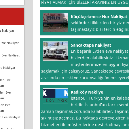
FİYAT ALMAK İÇİN BİZLERİ ARAYINIZ EN UYG
Küçükçekmece Nur Nakliyat
sektördeki ilklerden biriyiz d
taşımaktayız bizi tercih etigi
e Nakliyat
Eve Nakliyat
Sancaktepe nakliyat
En başarılı Evden eve nakliya
 Eve Nakliyat
bizlerden alabilirsiniz . Uzman
müşterilerimize en uygun fiyatl
e Nakliyat
sağlamak için çalışıyoruz. Sancaktepe çevres
arasında en eski ve kurumsallığı önemseyerek
den Eve
arı
Kadıköy Nakliye
den Eve
İstanbul, Türkiye’nin en kalaba
arı
biridir. İstanbul’un farklı se
den Eve
arı
zaman taşınmak zorunda kalabilirler. Taşınma
n Eve Nakliyat
sıkıntısız geçmez. Bu noktada devreye giren K
hizmetleri ile müşterilerine destek olmayı am