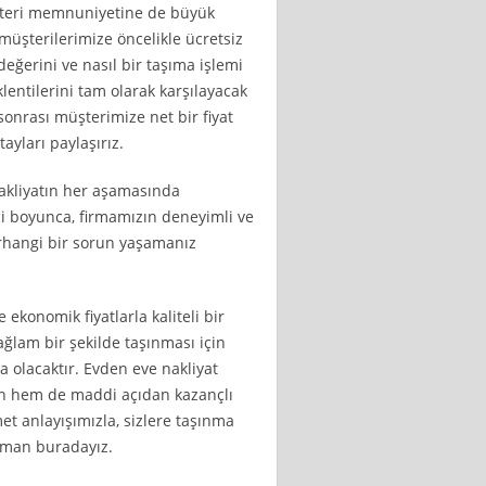
üşteri memnuniyetine de büyük
müşterilerimize öncelikle ücretsiz
değerini ve nasıl bir taşıma işlemi
klentilerini tam olarak karşılayacak
 sonrası müşterimize net bir fiyat
ayları paylaşırız.
nakliyatın her aşamasında
ci boyunca, firmamızın deneyimli ve
erhangi bir sorun yaşamanız
 ekonomik fiyatlarla kaliteli bir
ğlam bir şekilde taşınması için
 olacaktır. Evden eve nakliyat
man hem de maddi açıdan kazançlı
et anlayışımızla, sizlere taşınma
aman buradayız.