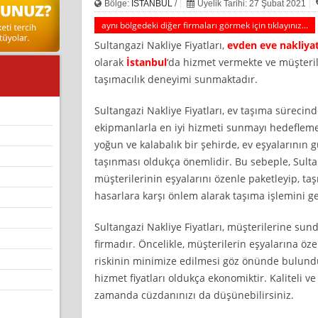
Bölge:
İSTANBUL
/
Üyelik Tarihi: 27 Şubat 2021
aynı bölgedeki diğer firmaları görmek için tıklayınız...
Sultangazi Nakliye Fiyatları,
evden eve nakliya
olarak
İstanbul
‘da hizmet vermekte ve müşterile
taşımacılık deneyimi sunmaktadır.
Sultangazi Nakliye Fiyatları, ev taşıma sürecin
ekipmanlarla en iyi hizmeti sunmayı hedeflemek
yoğun ve kalabalık bir şehirde, ev eşyalarının g
taşınması oldukça önemlidir. Bu sebeple, Sultan
müşterilerinin eşyalarını özenle paketleyip, ta
hasarlara karşı önlem alarak taşıma işlemini ger
Sultangazi Nakliye Fiyatları, müşterilerine sun
firmadır. Öncelikle, müşterilerin eşyalarına ö
riskinin minimize edilmesi göz önünde bulun
hizmet fiyatları oldukça ekonomiktir. Kaliteli ve 
zamanda cüzdanınızı da düşünebilirsiniz.