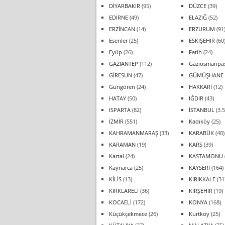
DİYARBAKIR
(95)
DÜZCE
(39)
EDİRNE
(49)
ELAZIĞ
(52)
ERZİNCAN
(14)
ERZURUM
(91
Esenler
(25)
ESKİŞEHİR
(60
Eyüp
(26)
Fatih
(24)
GAZİANTEP
(112)
Gaziosmanpa
GİRESUN
(47)
GÜMÜŞHANE
Güngören
(24)
HAKKARİ
(12)
HATAY
(50)
IĞDIR
(43)
ISPARTA
(82)
İSTANBUL
(3.5
İZMİR
(551)
Kadıköy
(25)
KAHRAMANMARAŞ
(33)
KARABÜK
(40)
KARAMAN
(19)
KARS
(39)
Kartal
(24)
KASTAMONU
Kaynarca
(25)
KAYSERİ
(164)
KİLİS
(13)
KIRIKKALE
(31
KIRKLARELİ
(36)
KIRŞEHİR
(19)
KOCAELİ
(172)
KONYA
(168)
Küçükçekmece
(26)
Kurtköy
(25)