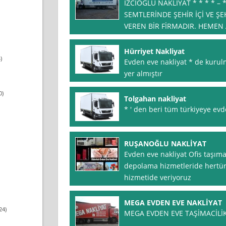
İZCİOĞLU NAKLİYAT * * * * – 
SEMTLERİNDE ŞEHİR İÇİ VE ŞE
VEREN BİR FİRMADIR. HEMEN A
Hürriyet Nakliyat
)
Evden eve nakliyat * de kurul
yer almıştır
0)
Tolgahan nakliyat
* ′ den beri tüm türkiyeye evd
RUŞANOĞLU NAKLİYAT
Evden eve nakliyat Ofis taşıma 
depolama hizmetleride hertürl
hizmetide veriyoruz
MEGA EVDEN EVE NAKLİYAT
24)
MEGA EVDEN EVE TAŞİMACİLİK *