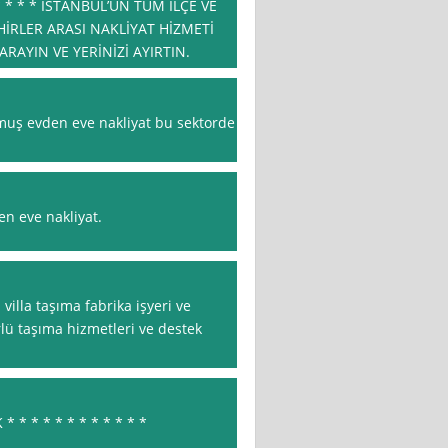
* * * * İSTANBUL’UN TÜM İLÇE VE
HİRLER ARASI NAKLİYAT HİZMETİ
RAYIN VE YERİNİZİ AYIRTIN.
muş evden eve nakliyat bu sektorde
en eve nakliyat.
villa taşıma fabrika işyeri ve
ü taşıma hizmetleri ve destek
 * * * * * * * * * * *