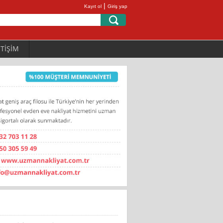
|
Kayıt ol
Giriş yap
ETİŞİM