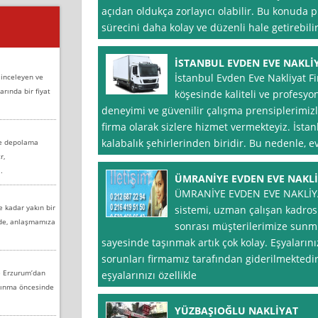
açıdan oldukça zorlayıcı olabilir. Bu konuda 
sürecini daha kolay ve düzenli hale getirebilir
İSTANBUL EVDEN EVE NAKLİ
İstanbul Evden Eve Nakliyat Fi
 inceleyen ve
arında bir fiyat
köşesinde kaliteli ve profesyo
deneyimi ve güvenilir çalışma prensiplerimiz
firma olarak sizlere hizmet vermekteyiz. İsta
kalabalık şehirlerinden biridir. Bu nedenle, ev
ve depolama
r,
.
ÜMRANİYE EVDEN EVE NAKL
ÜMRANİYE EVDEN EVE NAKLİYAT
e kadar yakın bir
sistemi, uzman çalışan kadrosu
nde, anlaşmamıza
sonrası müşterilerimize sun
sayesinde taşınmak artık çok kolay. Eşyalarını
sorunları firmamız tarafından giderilmektedi
e Erzurum’dan
eşyalarınızı özellikle
aşınma öncesinde
YÜZBAŞIOĞLU NAKLİYAT