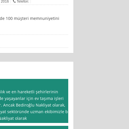
n 2016
Telefon:
0 de 100 müşteri memnuniyetini
lık ve en hareketli şehirlerinin
e yaşayanlar için ev taşıma işleri
r. Ancak Bediroğlu Nakliyat olarak,
liyat sektöründe uzman ekibimizle bu
Nakliyat olarak