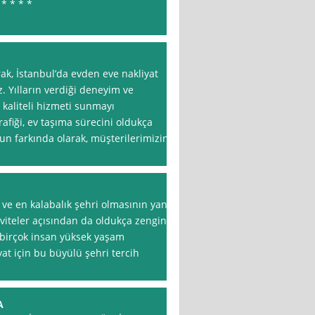
* * * *
ak, İstanbul’da evden eve nakliyat
z. Yılların verdiği deneyim ve
 kaliteli hizmeti sunmayı
afiği, ev taşıma sürecini oldukça
ğun farkında olarak, müşterilerimizin
 ve en kalabalık şehri olmasının yanı
tiviteler açısından da oldukça zengin
n birçok insan yüksek yaşam
at için bu büyülü şehri tercih
A