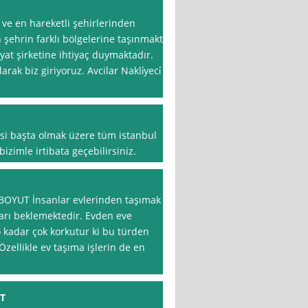
 ve en hareketli şehirlerinden
n şehrin farklı bölgelerine taşınmakta
yat şirketine ihtiyaç duymaktadır.
larak biz giriyoruz. Avcilar Nakli̇yeci̇
si başta olmak üzere tüm istanbul
izimle irtibata geçebilirsiniz.
BOYUT İnsanlar evlerinden taşımak
ları beklemektedir. Evden eve
o kadar çok korkutur ki bu türden
zellikle ev taşıma işlerin de en
T