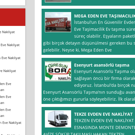
MEGA EDEN EVE TAŞIMACILI
İstanbul‘un En Güvenilir Evde
Eve Taşimacilik Ev taşıma sürec
e Nakliyat
süreç olabilir. Eşyaların paket
gibi birçok detayın düşünülmesi gereken bu s
Eve Nakliyat
gelebilir. Neyse ki, Mega Eden Eve
 Eve Nakliyat
Esenyurt asansörlü taşıma
e Nakliyat
Esenyurt Asansörlü Taşıma ola
sağlayan öncü bir firma olarak
den Eve
ediyoruz. İstanbul‘da birçok 
arı
Esenyurt Asansörlü Taşıma’nın sunduğu avanta
den Eve
öne çıktığımızı gururla söyleyebiliriz. İlk ola
arı
den Eve
TEKZE EVDEN EVE NAKLİYAT
arı
TEKZEN EVDEN EVE NAKLİYAT
n Eve Nakliyat
ESNASINDA MONTE DEMONTE
AVİZE SÖKÜP TAKILMASI HAKAN TEKZEN