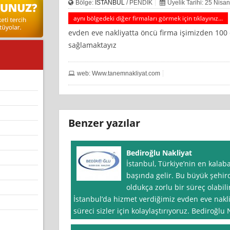
Bölge:
İSTANBUL
/ PENDİK
Üyelik Tarihi: 25 Nisa
aynı bölgedeki diğer firmaları görmek için tıklayınız...
evden eve nakliyatta öncü firma işimizden 10
sağlamaktayız
web: Www.tanemnakliyat.com
Benzer yazılar
Bediroğlu Nakliyat
İstanbul, Türkiye’nin en kalaba
başında gelir. Bu büyük şehird
oldukça zorlu bir süreç olabili
İstanbul’da hizmet verdiğimiz evden eve nak
süreci sizler için kolaylaştırıyoruz. Bediroğlu 