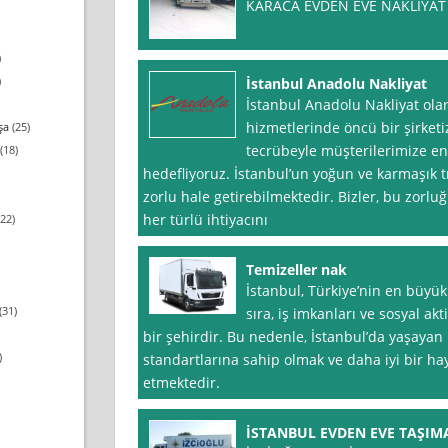
KARACA EVDEN EVE NAKLİYAT 
)
)
İstanbul Anadolu Nakliyat
İstanbul Anadolu Nakliyat olar
hizmetlerinde öncü bir şirketi
şa
(25)
tecrübeyle müşterilerimize en
(18)
hedefliyoruz. İstanbul’un yoğun ve karmaşık tr
zorlu hale getirebilmektedir. Bizler, bu zorlu
her türlü ihtiyacını
22)
Temizeller nak
İstanbul, Türkiye’nin en büyük
(31)
sıra, iş imkanları ve sosyal ak
bir şehirdir. Bu nedenle, İstanbul’da yaşaya
)
standartlarına sahip olmak ve daha iyi bir hay
etmektedir.
İSTANBUL EVDEN EVE TAŞIM