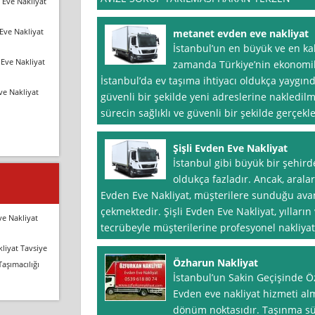
 Eve Nakliyat
Eve Nakliyat
metanet evden eve nakliyat
İstanbul’un en büyük ve en kala
Eve Nakliyat
zamanda Türkiye’nin ekonomik
İstanbul’da ev taşıma ihtiyacı oldukça yaygındı
ve Nakliyat
güvenli bir şekilde yeni adreslerine nakledilm
sürecin sağlıklı ve güvenli bir şekilde gerçek
Şişli Evden Eve Nakliyat
İstanbul gibi büyük bir şehird
oldukça fazladır. Ancak, aralar
Evden Eve Nakliyat, müşterilere sunduğu avanta
çekmektedir. Şişli Evden Eve Nakliyat, yıllar
ve Nakliyat
tecrübeyle müşterilerine profesyonel nakliyat
liyat Tavsiye
Özharun Nakliyat
Taşımacılığı
İstanbul’un Sakin Geçişinde Ö
Evden eve nakliyat hizmeti al
dönüm noktasıdır. Taşınma sü