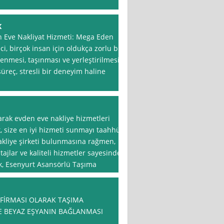
K
n Eve Nakliyat Hizmeti: Mega Eden
i, birçok insan için oldukça zorlu bir
lenmesi, taşınması ve yerleştirilmesi
üreç, stresli bir deneyim haline
rak evden eve nakliye hizmetleri
, size en iyi hizmeti sunmayı taahhüt
nakliye şirketi bulunmasına rağmen,
jlar ve kaliteli hizmetler sayesinde
rak, Esenyurt Asansörlü Taşıma
 FİRMASI OLARAK TAŞIMA
 BEYAZ EŞYANIN BAĞLANMASI