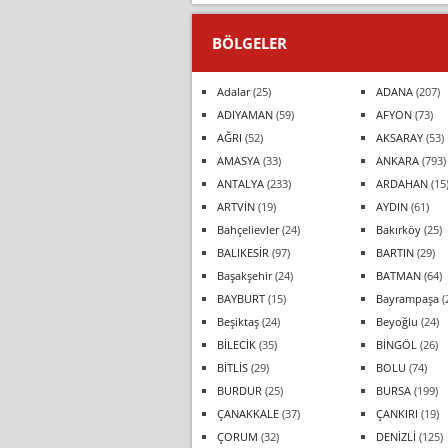
BÖLGELER
Adalar
(25)
ADANA
(207)
ADIYAMAN
(59)
AFYON
(73)
AĞRI
(52)
AKSARAY
(53)
AMASYA
(33)
ANKARA
(793)
ANTALYA
(233)
ARDAHAN
(15
ARTVİN
(19)
AYDIN
(61)
Bahçelievler
(24)
Bakırköy
(25)
BALIKESİR
(97)
BARTIN
(29)
Başakşehir
(24)
BATMAN
(64)
BAYBURT
(15)
Bayrampaşa
(
Beşiktaş
(24)
Beyoğlu
(24)
BİLECİK
(35)
BİNGÖL
(26)
BİTLİS
(29)
BOLU
(74)
BURDUR
(25)
BURSA
(199)
ÇANAKKALE
(37)
ÇANKIRI
(19)
ÇORUM
(32)
DENİZLİ
(125)