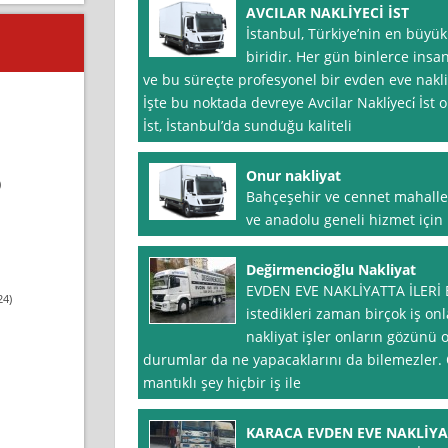
AVCILAR NAKLİYECİ İST
İstanbul, Türkiye’nin en büyük
biridir. Her gün binlerce insa
ve bu süreçte profesyonel bir evden eve nakli
İşte bu noktada devreye Avcilar Nakli̇yeci̇ İst o
İst, İstanbul’da sunduğu kaliteli
Onur nakliyat
)
Bahçeşehir ve cennet mahalle
ve anadolu geneli hizmet için b
Değirmencioğlu Nakliyat
EVDEN EVE NAKLİYATTA İLERİ 
24)
istedikleri zaman birçok iş on
nakliyat işler onların gözünü 
durumlar da ne yapacaklarını da bilemezler. Ö
mantıklı şey hiçbir iş ile
KARACA EVDEN EVE NAKLİYA