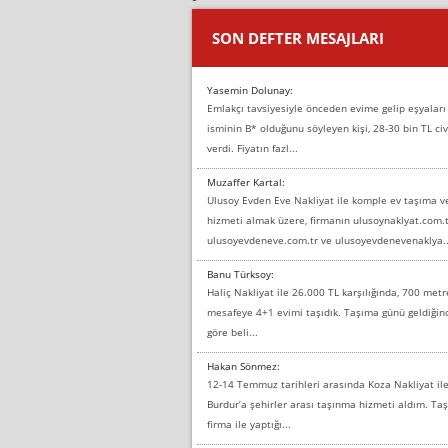
SON DEFTER MESAJLARI
Yasemin Dolunay:
Emlakçı tavsiyesiyle önceden evime gelip eşyaları
isminin B* olduğunu söyleyen kişi, 28-30 bin TL civ
verdi. Fiyatın fazl...
Muzaffer Kartal:
Ulusoy Evden Eve Nakliyat ile komple ev taşıma 
hizmeti almak üzere, firmanın ulusoynaklyat.com.t
ulusoyevdeneve.com.tr ve ulusoyevdenevenaklya..
Banu Türksoy:
Haliç Nakliyat ile 26.000 TL karşılığında, 700 metr
mesafeye 4+1 evimi taşıdık. Taşıma günü geldiği
göre beli...
Hakan Sönmez:
12-14 Temmuz tarihleri arasında Koza Nakliyat il
Burdur’a şehirler arası taşınma hizmeti aldım. T
firma ile yaptığı...