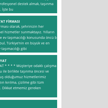
profesyonel destek almak, taşınma
. İşte bu
YAT FİRMASI
rması olarak, şehrinizin her
nel hizmetler sunmaktayız. Yılların
le ev taşımacılığı konusunda öncü bir
nbul, Türkiye’nin en büyük ve en
 taşımacılığı gibi
İYAT
 * * * * Müşteriye odaklı çalışma
 ile birlikte taşınma öncesi ve
muş olduğumuz hizmetlerimiz
zın kırılma, çizilme gibi tüm
r. Dikkat etmemiz gereken