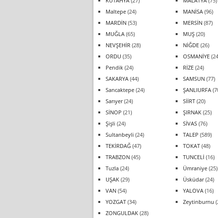
KÜTAHYA
(27)
MALATYA
(75)
Maltepe
(24)
MANİSA
(96)
MARDİN
(53)
MERSİN
(87)
MUĞLA
(65)
MUŞ
(20)
NEVŞEHİR
(28)
NİĞDE
(26)
ORDU
(35)
OSMANİYE
(24
Pendik
(24)
RİZE
(24)
SAKARYA
(44)
SAMSUN
(77)
Sancaktepe
(24)
ŞANLIURFA
(7
Sarıyer
(24)
SİİRT
(20)
SİNOP
(21)
ŞIRNAK
(25)
Şişli
(24)
SİVAS
(76)
Sultanbeyli
(24)
TALEP
(589)
TEKİRDAĞ
(47)
TOKAT
(48)
TRABZON
(45)
TUNCELİ
(16)
Tuzla
(24)
Ümraniye
(25)
UŞAK
(29)
Üsküdar
(24)
VAN
(54)
YALOVA
(16)
YOZGAT
(34)
Zeytinburnu
(
ZONGULDAK
(28)