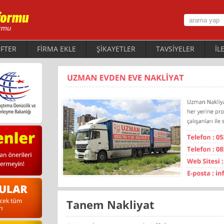
FTER
FİRMA EKLE
ŞİKAYETLER
TAVSİYELER
İL
Tanem Nakliyat