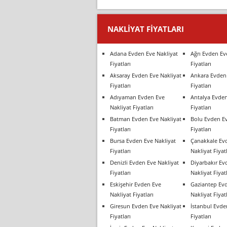
NAKLIYAT FIYATLARI
Adana Evden Eve Nakliyat
Ağrı Evden Ev
Fiyatları
Fiyatları
Aksaray Evden Eve Nakliyat
Ankara Evden 
Fiyatları
Fiyatları
Adıyaman Evden Eve
Antalya Evden
Nakliyat Fiyatları
Fiyatları
Batman Evden Eve Nakliyat
Bolu Evden Ev
Fiyatları
Fiyatları
Bursa Evden Eve Nakliyat
Çanakkale Ev
Fiyatları
Nakliyat Fiyatl
Denizli Evden Eve Nakliyat
Diyarbakır Ev
Fiyatları
Nakliyat Fiyatl
Eskişehir Evden Eve
Gaziantep Ev
Nakliyat Fiyatları
Nakliyat Fiyatl
Giresun Evden Eve Nakliyat
İstanbul Evde
Fiyatları
Fiyatları