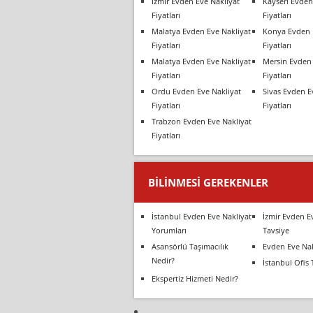
İzmir Evden Eve Nakliyat
Kayseri Evden
Fiyatları
Fiyatları
Malatya Evden Eve Nakliyat
Konya Evden 
Fiyatları
Fiyatları
Malatya Evden Eve Nakliyat
Mersin Evden 
Fiyatları
Fiyatları
Ordu Evden Eve Nakliyat
Sivas Evden E
Fiyatları
Fiyatları
Trabzon Evden Eve Nakliyat
Fiyatları
BILINMESI GEREKENLER
İstanbul Evden Eve Nakliyat
İzmir Evden E
Yorumları
Tavsiye
Asansörlü Taşımacılık
Evden Eve Nak
Nedir?
İstanbul Ofis 
Ekspertiz Hizmeti Nedir?