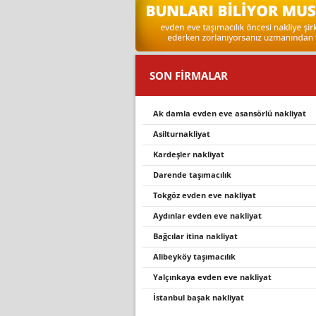
SON FİRMALAR
ak damla evden eve asansörlü nakli̇yat
asilturnakliyat
kardeşler nakliyat
darende taşimacilik
tokgöz evden eve nakliyat
aydınlar evden eve nakliyat
bağcılar itina nakliyat
ali̇beyköy taşimacilik
yalçınkaya evden eve nakliyat
i̇stanbul başak nakliyat