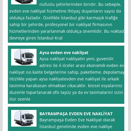
nüfuslu şehirlerinden biridir. Bu sebeple,
evden eve nakliyat hizmetine ihtiyaç duyanların sayısı da
oldukça fazladır. Özellikle İstanbul gibi karmaşık trafiğe
sahip bir şehirde, profesyonel bir nakliyat firmasının
hizmetlerinden yararlanmak oldukça önemlidir. Bu noktada
devreye giren İstanbul Kral
Aysa evden eve nakliyat
Aysa nakliyat nakliyatin yeni, guvenilir
adresi ile il-ilceler arasi ekonomik evden eve
nakliyat ıso kalite belgelerine sahip, paketleme, depolamayi
titizlikle yapan aysa nakliyatevden eve nakliyat ile arkaik
tasinma karabasan olmaktan cikacaktir. kisisel esyalariniz
duzenle toparlanarak ofis tayüz ya da ev tasimalarini sizin
itür ozenle
BAYRAMPAŞA EVDEN EVE NAKLİYAT
Bayrampaşa Evden Eve Nakliyat olarak
İstanbul genelinde evden eve nakliye