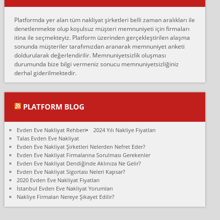
Erol:
Platformda yer alan tüm nakliyat şirketleri belli zaman aralıkları ile
Ankara Alicanlar naklyat tel 5465524025. 2600 TL'ye ankaradan
denetlenmekte olup koşulsuz müşteri memnuniyeti için firmaları
Konya ya Alicanlar naklyat la anlaştık bu şahıs evin taşınacağı gün
itina ile seçmekteyiz. Platform üzerinden gerçekleştirilen alaşma
fiyatın mazoto gele...
sonunda müşteriler tarafımızdan aranarak memnuniyet anketi
doldurularak değerlendirilir. Memnuniyetsizlik oluşması
Fatih kokmese:
durumunda bize bilgi vermeniz sonucu memnuniyetsizliğiniz
Diyarbakır dan eşyamı getirtmek için anlaştım sözleşme yaptım.
derhal giderilmektedir.
Son anda fiyat artırdılar.. mecburiyetten tasittim.. bu kişiler ağrılı
Ankara merk...
Ali:
PLATFORM BLOG
İzmir de evim naklyat diye bir firmaya ev taşıttık, çok pişman
olduk. Asansörlü dediler sonra uraya asansör kurulmaz dediler
Evden Eve Nakliyat Rehberi
2024 Yılı Nakliye Fiyatları
fark istediler. ortada asa...
Talas Evden Eve Nakliyat
Evden Eve Nakliyat Şirketleri Nelerden Nefret Eder?
Nimet:
Evden Eve Nakliyat Firmalarına Sorulması Gerekenler
Ben 2021 Ağustos ilk haftası Evimi taşıdım yani İstanbul'un bir
Evden Eve Nakliyat Dendiğinde Aklınıza Ne Gelir?
Mahallesi'nden bir başka Mahallesi'ne yani Ümraniye bölgesinde
Evden Eve Nakliyat Sigortası Neleri Kapsar?
oturuyorum önceleri ara...
2020 Evden Eve Nakliyat Fiyatları
İstanbul Evden Eve Nakliyat Yorumları
Nimet Köse:
Nakliye Firmaları Nereye Şikayet Edilir?
Merhaba ben 2021 Ağustos ilk haftası evimi Ümraniye'den Çok
yakın bir bölgeye taşıdım yeni Ümraniye'nin Mahallesi'ne