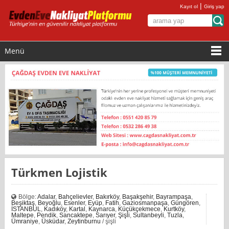
|
Kayıt ol
Giriş yap
Menü
Türkmen Lojistik
Bölge:
Adalar
,
Bahçelievler
,
Bakırköy
,
Başakşehir
,
Bayrampaşa
,
Beşiktaş
,
Beyoğlu
,
Esenler
,
Eyüp
,
Fatih
,
Gaziosmanpaşa
,
Güngören
,
İSTANBUL
,
Kadıköy
,
Kartal
,
Kaynarca
,
Küçükçekmece
,
Kurtköy
,
Maltepe
,
Pendik
,
Sancaktepe
,
Sarıyer
,
Şişli
,
Sultanbeyli
,
Tuzla
,
Ümraniye
,
Üsküdar
,
Zeytinburnu
/ şişli