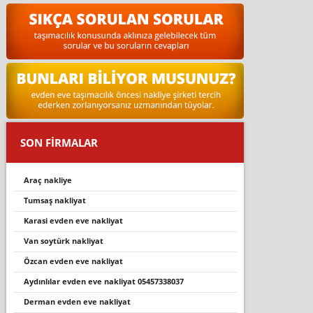
SON FİRMALAR
araç nakli̇ye
tumsaş nakliyat
karasi evden eve nakliyat
van soytürk nakliyat
özcan evden eve nakli̇yat
aydinlilar evden eve nakli̇yat 05457338037
derman evden eve nakliyat