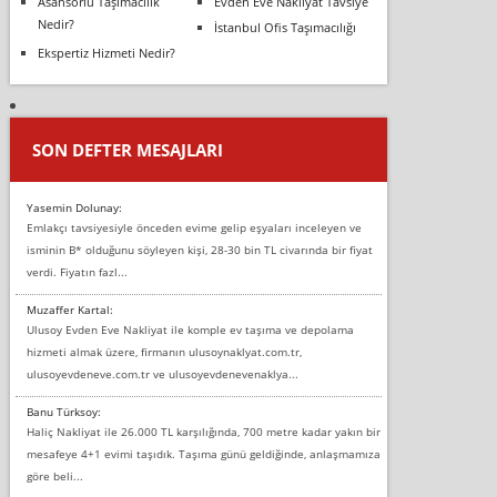
Asansörlü Taşımacılık
Evden Eve Nakliyat Tavsiye
Nedir?
İstanbul Ofis Taşımacılığı
Ekspertiz Hizmeti Nedir?
SON DEFTER MESAJLARI
Yasemin Dolunay:
Emlakçı tavsiyesiyle önceden evime gelip eşyaları inceleyen ve
isminin B* olduğunu söyleyen kişi, 28-30 bin TL civarında bir fiyat
verdi. Fiyatın fazl...
Muzaffer Kartal:
Ulusoy Evden Eve Nakliyat ile komple ev taşıma ve depolama
hizmeti almak üzere, firmanın ulusoynaklyat.com.tr,
ulusoyevdeneve.com.tr ve ulusoyevdenevenaklya...
Banu Türksoy:
Haliç Nakliyat ile 26.000 TL karşılığında, 700 metre kadar yakın bir
mesafeye 4+1 evimi taşıdık. Taşıma günü geldiğinde, anlaşmamıza
göre beli...