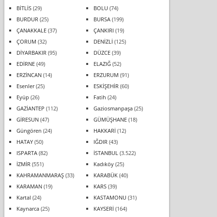
BİTLİS
(29)
BOLU
(74)
BURDUR
(25)
BURSA
(199)
ÇANAKKALE
(37)
ÇANKIRI
(19)
ÇORUM
(32)
DENİZLİ
(125)
DİYARBAKIR
(95)
DÜZCE
(39)
EDİRNE
(49)
ELAZIĞ
(52)
ERZİNCAN
(14)
ERZURUM
(91)
Esenler
(25)
ESKİŞEHİR
(60)
Eyüp
(26)
Fatih
(24)
GAZİANTEP
(112)
Gaziosmanpaşa
(25)
GİRESUN
(47)
GÜMÜŞHANE
(18)
Güngören
(24)
HAKKARİ
(12)
HATAY
(50)
IĞDIR
(43)
ISPARTA
(82)
İSTANBUL
(3.522)
İZMİR
(551)
Kadıköy
(25)
KAHRAMANMARAŞ
(33)
KARABÜK
(40)
KARAMAN
(19)
KARS
(39)
Kartal
(24)
KASTAMONU
(31)
Kaynarca
(25)
KAYSERİ
(164)