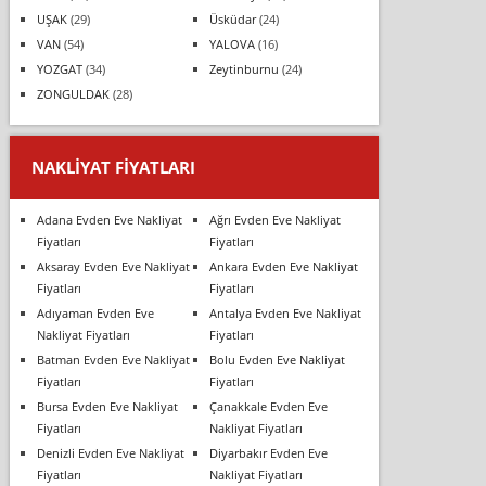
UŞAK
(29)
Üsküdar
(24)
VAN
(54)
YALOVA
(16)
YOZGAT
(34)
Zeytinburnu
(24)
ZONGULDAK
(28)
NAKLIYAT FIYATLARI
Adana Evden Eve Nakliyat
Ağrı Evden Eve Nakliyat
Fiyatları
Fiyatları
Aksaray Evden Eve Nakliyat
Ankara Evden Eve Nakliyat
Fiyatları
Fiyatları
Adıyaman Evden Eve
Antalya Evden Eve Nakliyat
Nakliyat Fiyatları
Fiyatları
Batman Evden Eve Nakliyat
Bolu Evden Eve Nakliyat
Fiyatları
Fiyatları
Bursa Evden Eve Nakliyat
Çanakkale Evden Eve
Fiyatları
Nakliyat Fiyatları
Denizli Evden Eve Nakliyat
Diyarbakır Evden Eve
Fiyatları
Nakliyat Fiyatları