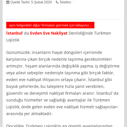
Üyelik Tarihi: 5 Şubat 2020
Telefon:
aynı bölgedeki diğer firmaları görmek için tıklayınız...
İstanbul
‘ da
Evden Eve Nakliyat
Denildiğinde Türkmen
Lojistik
Günümüzde, insanların hayat döngüleri içerisinde
karşılarına çıkan birçok nedenle taşınma gereksinimleri
artmıştır. Yaşam alanlarında değişiklik yapma, iş değiştirme
veya ailevi sebepler nedeniyle taşınma gibi birçok faktör,
evden eve nakliyat ihtiyacını ortaya çıkarır. İstanbul gibi
büyük şehirlerde, bu taleplere hızla yanıt verebilen,
güvenilir ve deneyimli nakliyat firmaları aranır. İstanbul’ da
sunduğu hizmetler ve sağladığı avantajlar ile Türkmen
Lojistik, önde gelen evden eve nakliyat hizmeti sağlayıcıları
arasında yer almaktadır.
Öncelikle, Türkmen Lojistik’in en önemli avantajlarından