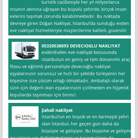
turistik cazibesiyle her yıl milyonlarca
insanın akınına uğrayan bu büyülü şehirde, birçok insan
evlerini taşımak zorunda kalabilmektedir. Bu noktada
devreye giren Doğan Nakliyat, İstanbul’da sunduğu evden
eve nakliyat hizmetleriyle müşterilerine kaliteli, güvenilir
05320538093 DEVECIOGLU NAKLIYAT
evdenEvden eve nakliyat konusunda
istanbulun en geniş ve tam donanımlı araç
filosu ve eğitimli personeliyle devecioğlu nakliyat
eşyalarınızın sorunsuz ve hızlı bir şekilde türkiyenin her
köşesine size çözüm ortağı olmaktadır. Ambalajlı olarak
sizin için değerli olan eşyalarınızın çizilmeden en hijyenik
koşullarda taşınması için birinci
Şahali nakliyat
İstanbul‘un en büyük ve en karmaşık şehri
olan İstanbul, her geçen gün daha da
büyüyor ve gelişiyor. Bu büyüme ve gelişme,
insanların yer değiştirmelerini ve taşınmalarını da