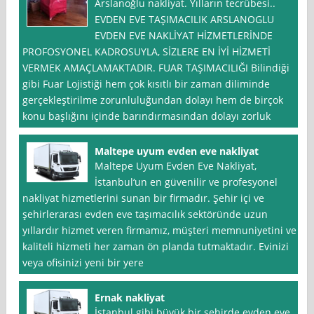
Arslanoğlu nakliyat. Yılların tecrübesi..
EVDEN EVE TAŞIMACILIK ARSLANOGLU
EVDEN EVE NAKLİYAT HİZMETLERİNDE
PROFOSYONEL KADROSUYLA, SİZLERE EN İYİ HİZMETİ
VERMEK AMAÇLAMAKTADIR. FUAR TAŞIMACILIĞI Bilindiği
gibi Fuar Lojistiği hem çok kısıtlı bir zaman diliminde
gerçekleştirilme zorunluluğundan dolayı hem de birçok
konu başlığını içinde barındırmasından dolayı zorluk
Maltepe uyum evden eve nakliyat
Maltepe Uyum Evden Eve Nakliyat,
İstanbul‘un en güvenilir ve profesyonel
nakliyat hizmetlerini sunan bir firmadır. Şehir içi ve
şehirlerarası evden eve taşımacılık sektöründe uzun
yıllardır hizmet veren firmamız, müşteri memnuniyetini ve
kaliteli hizmeti her zaman ön planda tutmaktadır. Evinizi
veya ofisinizi yeni bir yere
Ernak nakliyat
İstanbul gibi büyük bir şehirde evden eve