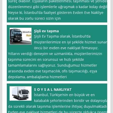
süreç olabilir. Eşyaların paketlenmesi, taşınması ve yeniden
düzenlenmesi gibi işlemlerle uğraşmak o kadar kolay değil.
Neyse ki, İstanbul’da faaliyet gösteren Evden Eve Nakliye
olarak bu zorlu süreci sizin için
Şişli ev taşıma
Şişli Ev Taşıma olarak, İstanbul‘da
müşterilerimize en iyi şekilde hizmet sunan
öncü bir evden eve nakliyat firmasıyız.
Yılların verdiği deneyim ve uzmanlıkla, müşterilerimizin
taşınma sürecini en sorunsuz ve hızlı şekilde
tamamlamalarını sağlıyoruz. Sunduğumuz hizmetler
arasında evden eve taşımacılık, ofis taşımacılığı, eşya
depolama, ambalajlama hizmetleri
S O Y S A L NAKLIYAT
İstanbul, Türkiye’nin en büyük ve en
kalabalık şehirlerinden biridir ve dolayısıyla
da sürekli olarak taşınma işlemlerine ihtiyaç duyulmaktadır.
Evden eve nakliyat hizmetleri de bu süreçte oldukça önemli