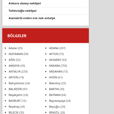
ankara ulusoy nakliyat
tahincioğlu nakliyat
asansörlü evden eve nak antalya
BÖLGELER
Adalar
(25)
ADANA
(207)
ADIYAMAN
(59)
AFYON
(73)
AĞRI
(52)
AKSARAY
(53)
AMASYA
(33)
ANKARA
(793)
ANTALYA
(233)
ARDAHAN
(15)
ARTVİN
(19)
AYDIN
(61)
Bahçelievler
(24)
Bakırköy
(25)
BALIKESİR
(97)
BARTIN
(29)
Başakşehir
(24)
BATMAN
(64)
BAYBURT
(15)
Bayrampaşa
(24)
Beşiktaş
(24)
Beyoğlu
(24)
BİLECİK
(35)
BİNGÖL
(26)