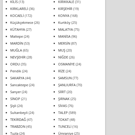
KİLİS
(13)
KIRIKKALE
(31)
KIRKLARELİ
(36)
KIRŞEHİR
(19)
KOCAELİ
(172)
KONYA
(168)
Küçükçekmece
(26)
Kurtköy
(25)
KÜTAHYA
(27)
MALATYA
(75)
Maltepe
(24)
MANİSA
(96)
MARDİN
(53)
MERSİN
(87)
MUĞLA
(65)
MUŞ
(20)
NEVŞEHİR
(28)
NİĞDE
(26)
ORDU
(35)
OSMANİYE
(24)
Pendik
(24)
RİZE
(24)
SAKARYA
(44)
SAMSUN
(77)
Sancaktepe
(24)
ŞANLIURFA
(70)
Sarıyer
(24)
SİİRT
(20)
SİNOP
(21)
ŞIRNAK
(25)
Şişli
(24)
SİVAS
(76)
Sultanbeyli
(24)
TALEP
(589)
TEKİRDAĞ
(47)
TOKAT
(48)
TRABZON
(45)
TUNCELİ
(16)
Tuzla
(24)
Ümraniye
(25)