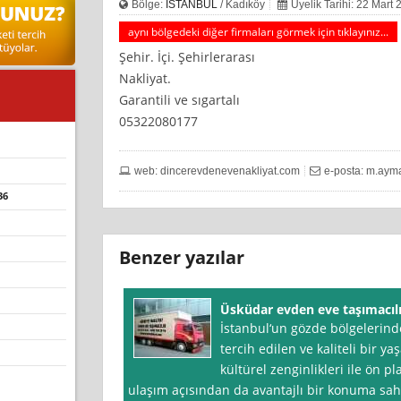
Bölge:
İSTANBUL
/ Kadıköy
Üyelik Tarihi: 22 Mart
aynı bölgedeki diğer firmaları görmek için tıklayınız...
Şehir. İçi. Şehirlerarası
Nakliyat.
Garantili ve sıgartalı
05322080177
web: dincerevdenevenakliyat.com
e-posta:
m.aym
36
Benzer yazılar
Üsküdar evden eve taşımacıl
İstanbul‘un gözde bölgelerind
tercih edilen ve kaliteli bir y
kültürel zenginlikleri ile ön 
ulaşım açısından da avantajlı bir konuma sahip