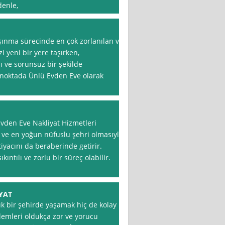
enle,
aşınma sürecinde en çok zorlanılan ve
i yeni bir yere taşırken,
ı ve sorunsuz bir şekilde
bu noktada Ünlü Evden Eve olarak
 Evden Eve Nakliyat Hizmetleri
k ve en yoğun nüfuslu şehri olmasıyla
tiyacını da beraberinde getirir.
kıntılı ve zorlu bir süreç olabilir.
YAT
ık bir şehirde yaşamak hiç de kolay
şlemleri oldukça zor ve yorucu