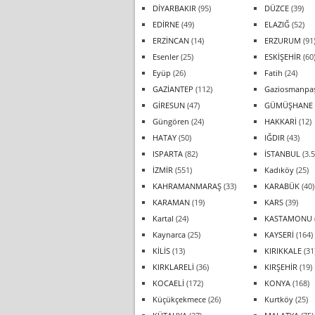
DİYARBAKIR
(95)
DÜZCE
(39)
EDİRNE
(49)
ELAZIĞ
(52)
ERZİNCAN
(14)
ERZURUM
(91
Esenler
(25)
ESKİŞEHİR
(60
Eyüp
(26)
Fatih
(24)
GAZİANTEP
(112)
Gaziosmanpa
GİRESUN
(47)
GÜMÜŞHANE
Güngören
(24)
HAKKARİ
(12)
HATAY
(50)
IĞDIR
(43)
ISPARTA
(82)
İSTANBUL
(3.5
İZMİR
(551)
Kadıköy
(25)
KAHRAMANMARAŞ
(33)
KARABÜK
(40)
KARAMAN
(19)
KARS
(39)
Kartal
(24)
KASTAMONU
Kaynarca
(25)
KAYSERİ
(164)
KİLİS
(13)
KIRIKKALE
(31
KIRKLARELİ
(36)
KIRŞEHİR
(19)
KOCAELİ
(172)
KONYA
(168)
Küçükçekmece
(26)
Kurtköy
(25)