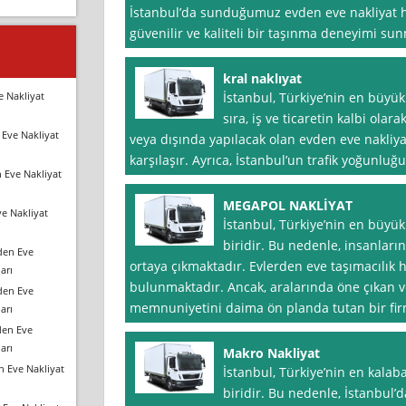
İstanbul’da sunduğumuz evden eve nakliyat hi
güvenilir ve kaliteli bir taşınma deneyimi su
kral naklıyat
e Nakliyat
İstanbul, Türkiye’nin en büyük
sıra, iş ve ticaretin kalbi olar
Eve Nakliyat
veya dışında yapılacak olan evden eve nakliya
karşılaşır. Ayrıca, İstanbul’un trafik yoğunluğu
 Eve Nakliyat
MEGAPOL NAKLİYAT
e Nakliyat
İstanbul, Türkiye’nin en büyük
biridir. Bu nedenle, insanların
den Eve
ortaya çıkmaktadır. Evlerden eve taşımacılık h
arı
bulunmaktadır. Ancak, aralarında öne çıkan ve
den Eve
memnuniyetini daima ön planda tutan bir fi
arı
den Eve
arı
Makro Nakliyat
n Eve Nakliyat
İstanbul, Türkiye’nin en kalaba
biridir. Bu nedenle, İstanbul’