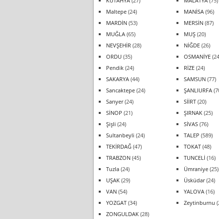
KÜTAHYA
(27)
MALATYA
(75)
Maltepe
(24)
MANİSA
(96)
MARDİN
(53)
MERSİN
(87)
MUĞLA
(65)
MUŞ
(20)
NEVŞEHİR
(28)
NİĞDE
(26)
ORDU
(35)
OSMANİYE
(24
Pendik
(24)
RİZE
(24)
SAKARYA
(44)
SAMSUN
(77)
Sancaktepe
(24)
ŞANLIURFA
(7
Sarıyer
(24)
SİİRT
(20)
SİNOP
(21)
ŞIRNAK
(25)
Şişli
(24)
SİVAS
(76)
Sultanbeyli
(24)
TALEP
(589)
TEKİRDAĞ
(47)
TOKAT
(48)
TRABZON
(45)
TUNCELİ
(16)
Tuzla
(24)
Ümraniye
(25)
UŞAK
(29)
Üsküdar
(24)
VAN
(54)
YALOVA
(16)
YOZGAT
(34)
Zeytinburnu
(
ZONGULDAK
(28)