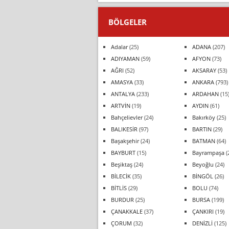
BÖLGELER
Adalar
(25)
ADANA
(207)
ADIYAMAN
(59)
AFYON
(73)
AĞRI
(52)
AKSARAY
(53)
AMASYA
(33)
ANKARA
(793)
ANTALYA
(233)
ARDAHAN
(15
ARTVİN
(19)
AYDIN
(61)
Bahçelievler
(24)
Bakırköy
(25)
BALIKESİR
(97)
BARTIN
(29)
Başakşehir
(24)
BATMAN
(64)
BAYBURT
(15)
Bayrampaşa
(
Beşiktaş
(24)
Beyoğlu
(24)
BİLECİK
(35)
BİNGÖL
(26)
BİTLİS
(29)
BOLU
(74)
BURDUR
(25)
BURSA
(199)
ÇANAKKALE
(37)
ÇANKIRI
(19)
ÇORUM
(32)
DENİZLİ
(125)