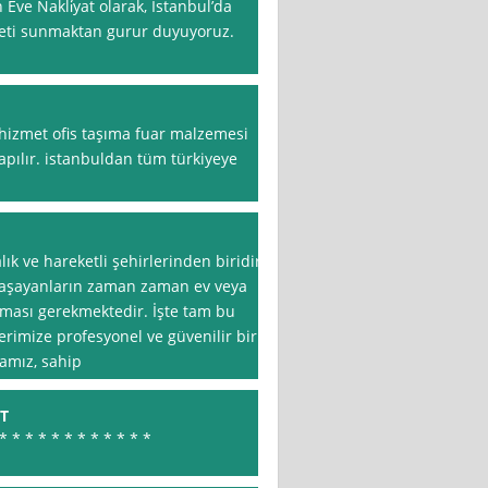
 Eve Nakli̇yat olarak, İstanbul’da
zmeti sunmaktan gurur duyuyoruz.
 hizmet ofis taşıma fuar malzemesi
 yapılır. istanbuldan tüm türkiyeye
lık ve hareketli şehirlerinden biridir.
 yaşayanların zaman zaman ev veya
aşması gerekmektedir. İşte tam bu
erimize profesyonel ve güvenilir bir
amız, sahip
T
 * * * * * * * * * * *