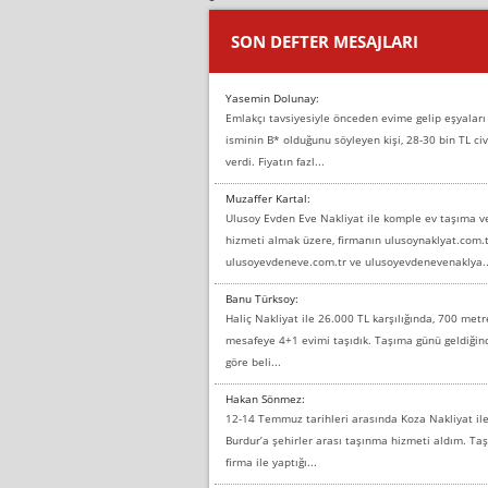
SON DEFTER MESAJLARI
Yasemin Dolunay:
Emlakçı tavsiyesiyle önceden evime gelip eşyaları
isminin B* olduğunu söyleyen kişi, 28-30 bin TL civ
verdi. Fiyatın fazl...
Muzaffer Kartal:
Ulusoy Evden Eve Nakliyat ile komple ev taşıma 
hizmeti almak üzere, firmanın ulusoynaklyat.com.t
ulusoyevdeneve.com.tr ve ulusoyevdenevenaklya..
Banu Türksoy:
Haliç Nakliyat ile 26.000 TL karşılığında, 700 metr
mesafeye 4+1 evimi taşıdık. Taşıma günü geldiği
göre beli...
Hakan Sönmez:
12-14 Temmuz tarihleri arasında Koza Nakliyat il
Burdur’a şehirler arası taşınma hizmeti aldım. T
firma ile yaptığı...