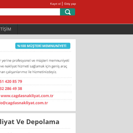
|
Kayıt ol
Giriş yap
ETİŞİM
kliyat Ve Depolama