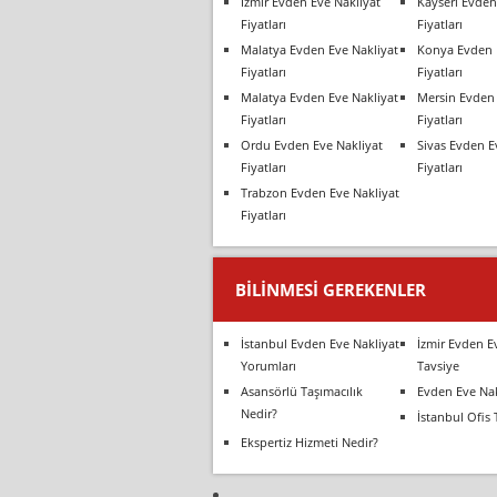
İzmir Evden Eve Nakliyat
Kayseri Evden
Fiyatları
Fiyatları
Malatya Evden Eve Nakliyat
Konya Evden 
Fiyatları
Fiyatları
Malatya Evden Eve Nakliyat
Mersin Evden 
Fiyatları
Fiyatları
Ordu Evden Eve Nakliyat
Sivas Evden E
Fiyatları
Fiyatları
Trabzon Evden Eve Nakliyat
Fiyatları
BILINMESI GEREKENLER
İstanbul Evden Eve Nakliyat
İzmir Evden E
Yorumları
Tavsiye
Asansörlü Taşımacılık
Evden Eve Nak
Nedir?
İstanbul Ofis 
Ekspertiz Hizmeti Nedir?