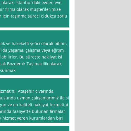
t olarak, İstanbul’daki evden eve
r firma olarak müşterilerimize
 için taşınma süreci oldukça zorlu
ık ve hareketli şehri olarak bilinir.
ul’da yaşama, çalışma veya eğitim
bilirler. Bu süreçte nakliyat işi
ncak Bozdemi̇r Taşimacilik olarak,
i sunmak
hizmetini Ataşehir civarında
onusunda uzman çalışanlarımız ile siz
un ve en kaliteli nakliyat hizmetini
arında faaliyette bulunan firmalar
k hizmet veren kurumlardan biri