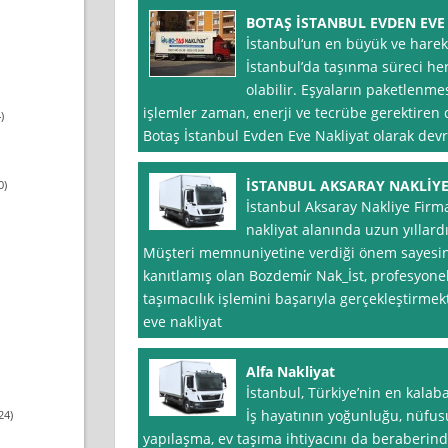
BOTAŞ İSTANBUL EVDEN EVE
İstanbul‘un en büyük ve hareke
İstanbul’da taşınma süreci he
olabilir. Eşyaların paketlenmes
işlemler zaman, enerji ve tecrübe gerektiren d
)
Botaş İstanbul Evden Eve Nakliyat olarak devr
İSTANBUL AKSARAY NAKLİYE
0)
İstanbul Aksaray Nakliye Firma
nakliyat alanında uzun yıllard
Müşteri memnuniyetine verdiği önem sayesind
kanıtlamış olan Bozdemi̇r Nak_İst, profesyone
taşımacılık işlemini başarıyla gerçekleştirme
eve nakliyat
Alfa Nakliyat
İstanbul, Türkiye’nin en kalaba
İş hayatının yoğunluğu, nüfus
24)
yapılaşma, ev taşıma ihtiyacını da beraberinde 