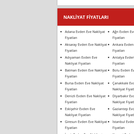
NAKLIYAT FIYATLARI
Adana Evden Eve Nakliyat
Ağrı Evden Ev
Fiyatları
Fiyatları
Aksaray Evden Eve Nakliyat
Ankara Evden 
Fiyatları
Fiyatları
Adıyaman Evden Eve
Antalya Evden
Nakliyat Fiyatları
Fiyatları
Batman Evden Eve Nakliyat
Bolu Evden Ev
Fiyatları
Fiyatları
Bursa Evden Eve Nakliyat
Çanakkale Ev
Fiyatları
Nakliyat Fiyatl
Denizli Evden Eve Nakliyat
Diyarbakır Ev
Fiyatları
Nakliyat Fiyatl
Eskişehir Evden Eve
Gaziantep Ev
Nakliyat Fiyatları
Nakliyat Fiyatl
Giresun Evden Eve Nakliyat
İstanbul Evde
Fiyatları
Fiyatları