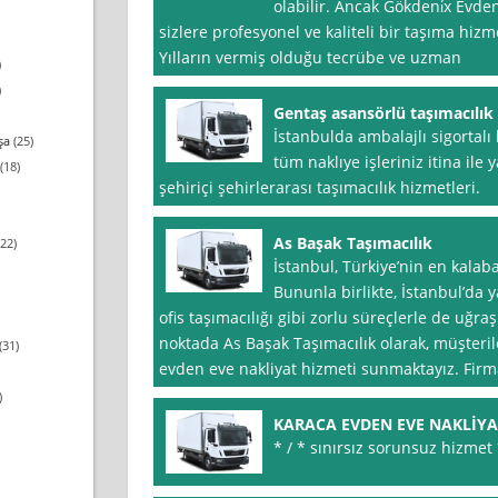
olabilir. Ancak Gökdeni̇x Evden
sizlere profesyonel ve kaliteli bir taşıma hi
Yılların vermiş olduğu tecrübe ve uzman
)
)
Gentaş asansörlü taşımacılık
İstanbulda ambalajlı sigortalı
şa
(25)
tüm naklıye işleriniz itina ile
(18)
şehiriçi şehirlerarası taşımacılık hizmetleri.
As Başak Taşımacılık
22)
İstanbul, Türkiye’nin en kalaba
Bununla birlikte, İstanbul’da
ofis taşımacılığı gibi zorlu süreçlerle de uğr
noktada As Başak Taşımacılık olarak, müşteril
(31)
evden eve nakliyat hizmeti sunmaktayız. Firm
)
KARACA EVDEN EVE NAKLİYA
* / * sınırsız sorunsuz hizmet *