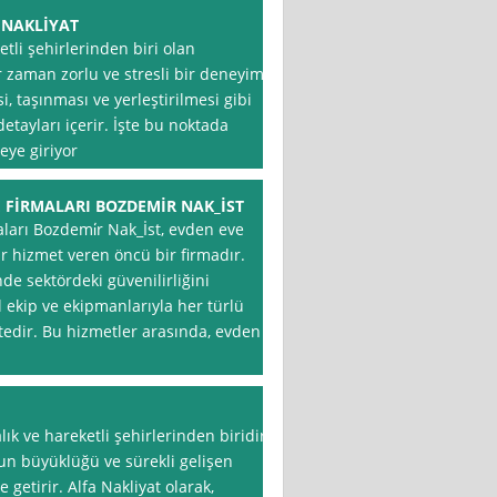
 NAKLİYAT
tli şehirlerinden biri olan
r zaman zorlu ve stresli bir deneyim
i, taşınması ve yerleştirilmesi gibi
etayları içerir. İşte bu noktada
eye giriyor
 FİRMALARI BOZDEMİR NAK_İST
ları Bozdemi̇r Nak_İst, evden eve
ır hizmet veren öncü bir firmadır.
e sektördeki güvenilirliğini
l ekip ve ekipmanlarıyla her türlü
ktedir. Bu hizmetler arasında, evden
lık ve hareketli şehirlerinden biridir.
un büyüklüğü ve sürekli gelişen
getirir. Alfa Nakliyat olarak,