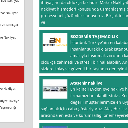
 Eve Nakliyat
ihtiyaçları da oldukça fazladır. Makro Nakliya
nakliyat hizmetleri konusunda uzmanlaşmış bi
Eve Nakliyat
profesyonel çözümler sunuyoruz. Birçok insan
ve
Eve Nakliyat
BOZDEMİR TAŞIMACILIK
ve Nakliyat
İstanbul, Türkiye’nin en kalabal
İnsanlar sürekli olarak İstanb
amacıyla taşınmak zorunda kala
oldukça zahmetli ve stresli bir hal alabilir. A
sizlere kolay ve güvenli bir taşınma deneyim
Ataşehir nakliye
ve Nakliyat
En kaliteli Evden eve nakliye 
firmamızdan alabilirsiniz . K
liyat Tavsiye
değerli müşterilerimize en uyg
Taşımacılığı
sağlamak için çaba gösteriyoruz. Ataşehir civ
arasında en eski ve kurumsallığı önemseyere