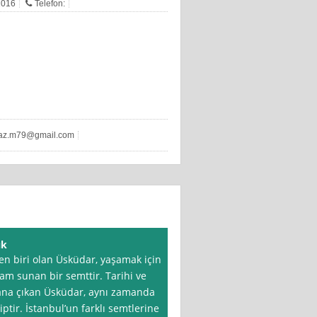
 2016
Telefon:
az.m79@gmail.com
ık
en biri olan Üsküdar, yaşamak için
aşam sunan bir semttir. Tarihi ve
plana çıkan Üsküdar, aynı zamanda
tir. İstanbul’un farklı semtlerine