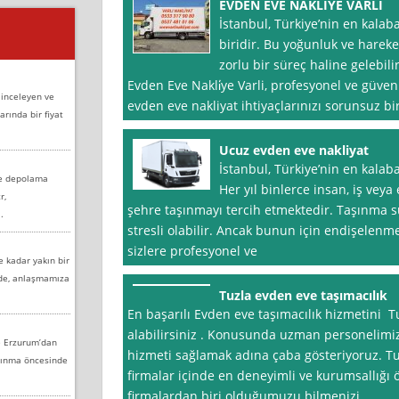
EVDEN EVE NAKLİYE VARLI
İstanbul, Türkiye’nin en kalaba
biridir. Bu yoğunluk ve hareket
zorlu bir süreç haline gelebil
Evden Eve Nakli̇ye Varli, profesyonel ve güveni
 inceleyen ve
evden eve nakliyat ihtiyaçlarınızı sorunsuz bi
arında bir fiyat
Ucuz evden eve nakliyat
İstanbul, Türkiye’nin en kalaba
ve depolama
Her yıl binlerce insan, iş veya
r,
şehre taşınmayı tercih etmektedir. Taşınma sü
.
stresli olabilir. Ancak bunun için endişelenm
sizlere profesyonel ve
e kadar yakın bir
nde, anlaşmamıza
Tuzla evden eve taşımacılık
En başarılı Evden eve taşımacılık hizmetini T
alabilirsiniz . Konusunda uzman personelimiz 
e Erzurum’dan
hizmeti sağlamak adına çaba gösteriyoruz. Tu
aşınma öncesinde
firmalar içinde en deneyimli ve kurumsallığı
firmalardan biri olduğumuzu bilmenizi