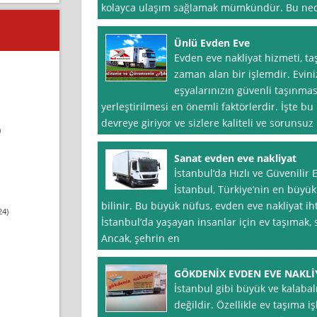
kolayca ulaşım sağlamak mümkündür. Bu ned
Ünlü Evden Eve
Evden eve nakliyat hizmeti, t
zaman alan bir işlemdir. Eviniz
eşyalarınızın güvenli taşınmas
yerleştirilmesi en önemli faktörlerdir. İşte 
devreye giriyor ve sizlere kaliteli ve sorunsuz
)
Sanat evden eve nakliyat
İstanbul‘da Hızlı ve Güvenilir
İstanbul, Türkiye’nin en büyü
bilinir. Bu büyük nüfus, evden eve nakliyat ih
24)
İstanbul’da yaşayan insanlar için ev taşımak, sı
Ancak, şehrin en
GÖKDENİX EVDEN EVE NAKLİ
İstanbul gibi büyük ve kalabal
değildir. Özellikle ev taşıma i