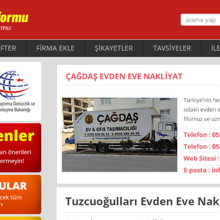
FTER
FİRMA EKLE
ŞİKAYETLER
TAVSİYELER
İL
Tuzcuoğulları Evden Eve Na