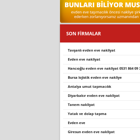
SON FİRMALAR
tavşanli evden eve nakli̇yat
evden eve nakliyat
hancioğlu evden eve nakli̇yat 0531 864 09 
bursa lojistik evden eve nakliye
antalya umut taşımacılık
diyarbakır evden eve nakliyat
tanem nakliyat
yatak ve dolap taşima
evden eve
giresun evden eve nakliyat