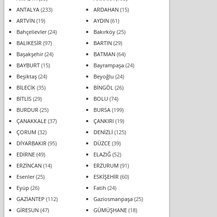
ANTALYA
(233)
ARDAHAN
(15)
ARTVİN
(19)
AYDIN
(61)
Bahçelievler
(24)
Bakırköy
(25)
BALIKESİR
(97)
BARTIN
(29)
Başakşehir
(24)
BATMAN
(64)
BAYBURT
(15)
Bayrampaşa
(24)
Beşiktaş
(24)
Beyoğlu
(24)
BİLECİK
(35)
BİNGÖL
(26)
BİTLİS
(29)
BOLU
(74)
BURDUR
(25)
BURSA
(199)
ÇANAKKALE
(37)
ÇANKIRI
(19)
ÇORUM
(32)
DENİZLİ
(125)
DİYARBAKIR
(95)
DÜZCE
(39)
EDİRNE
(49)
ELAZIĞ
(52)
ERZİNCAN
(14)
ERZURUM
(91)
Esenler
(25)
ESKİŞEHİR
(60)
Eyüp
(26)
Fatih
(24)
GAZİANTEP
(112)
Gaziosmanpaşa
(25)
GİRESUN
(47)
GÜMÜŞHANE
(18)