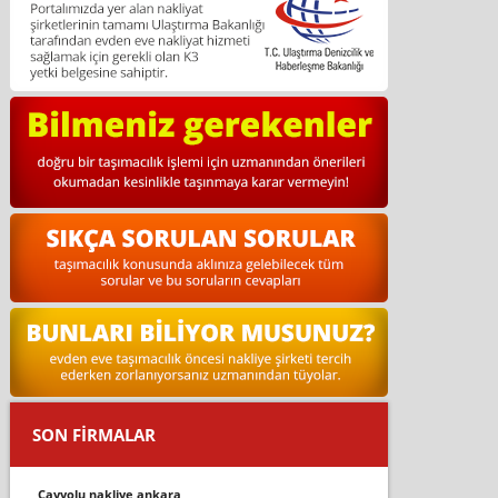
SON FİRMALAR
çayyolu nakli̇ye ankara