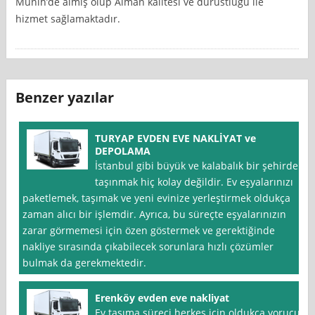
Münih’de almış olup Alman kalitesi ve dürüstlüğü ile
hizmet sağlamaktadır.
Benzer yazılar
TURYAP EVDEN EVE NAKLİYAT ve
DEPOLAMA
İstanbul gibi büyük ve kalabalık bir şehirde
taşınmak hiç kolay değildir. Ev eşyalarınızı
paketlemek, taşımak ve yeni evinize yerleştirmek oldukça
zaman alıcı bir işlemdir. Ayrıca, bu süreçte eşyalarınızın
zarar görmemesi için özen göstermek ve gerektiğinde
nakliye sırasında çıkabilecek sorunlara hızlı çözümler
bulmak da gerekmektedir.
Erenköy evden eve nakliyat
Ev taşıma süreci herkes için oldukça yorucu