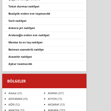
tokat durmaz nakliyat
bozüyük evden eve taşimacilik
varli nakli̇yat
ankara jet nakliyat
arslanoğlu evden eve nakliyat
mani̇sa öz ev taş nakli̇yat
batman asansörlü nakliye
atasehir nakliyat
aykur tasımacılık
BÖLGELER
Adalar
(25)
ADANA
(207)
ADIYAMAN
(59)
AFYON
(73)
AĞRI
(52)
AKSARAY
(53)
AMASYA
(33)
ANKARA
(793)