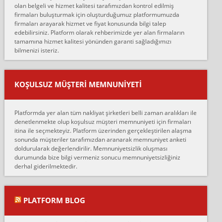
olan belgeli ve hizmet kalitesi tarafımızdan kontrol edilmiş
firmaları buluşturmak için oluşturduğumuz platformumuzda
Ahmet:
firmaları arayarak hizmet ve fiyat konusunda bilgi talep
Lüleburgaz güngünes evden eve naklyat eşyalarımı taşımak için
edebilirsiniz. Platform olarak rehberimizde yer alan firmaların
anlaştık sabah eve geldiklerinde de eşyalarımı düzgün şekilde
tamamına hizmet kalitesi yönünden garanti sağladığımızı
sarcaz demelerine r...
bilmenizi isteriz.
mehmet güldü:
Ankara ALİCANLAR NAKLİYAT Tutarsız ve ticari ahlak problemleri
var verdikleri fiyat teklifini arttırdılar. Sonrasında taşıma gününde
KOŞULSUZ MÜŞTERI MEMNUNIYETI
oldukça tutarsı...
Erol:
Platformda yer alan tüm nakliyat şirketleri belli zaman aralıkları ile
Ankara Alicanlar naklyat tel 5465524025. 2600 TL'ye ankaradan
denetlenmekte olup koşulsuz müşteri memnuniyeti için firmaları
Konya ya Alicanlar naklyat la anlaştık bu şahıs evin taşınacağı gün
itina ile seçmekteyiz. Platform üzerinden gerçekleştirilen alaşma
fiyatın mazoto gele...
sonunda müşteriler tarafımızdan aranarak memnuniyet anketi
doldurularak değerlendirilir. Memnuniyetsizlik oluşması
Fatih kokmese:
durumunda bize bilgi vermeniz sonucu memnuniyetsizliğiniz
Diyarbakır dan eşyamı getirtmek için anlaştım sözleşme yaptım.
derhal giderilmektedir.
Son anda fiyat artırdılar.. mecburiyetten tasittim.. bu kişiler ağrılı
Ankara merk...
Ali:
PLATFORM BLOG
İzmir de evim naklyat diye bir firmaya ev taşıttık, çok pişman
olduk. Asansörlü dediler sonra uraya asansör kurulmaz dediler