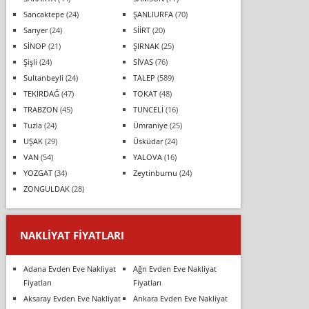
Sancaktepe
(24)
ŞANLIURFA
(70)
Sarıyer
(24)
SİİRT
(20)
SİNOP
(21)
ŞIRNAK
(25)
Şişli
(24)
SİVAS
(76)
Sultanbeyli
(24)
TALEP
(589)
TEKİRDAĞ
(47)
TOKAT
(48)
TRABZON
(45)
TUNCELİ
(16)
Tuzla
(24)
Ümraniye
(25)
UŞAK
(29)
Üsküdar
(24)
VAN
(54)
YALOVA
(16)
YOZGAT
(34)
Zeytinburnu
(24)
ZONGULDAK
(28)
NAKLIYAT FIYATLARI
Adana Evden Eve Nakliyat
Ağrı Evden Eve Nakliyat
Fiyatları
Fiyatları
Aksaray Evden Eve Nakliyat
Ankara Evden Eve Nakliyat