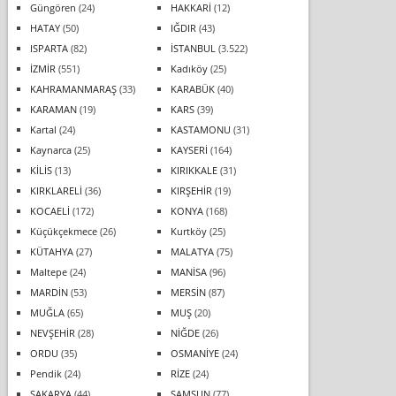
Güngören
(24)
HAKKARİ
(12)
HATAY
(50)
IĞDIR
(43)
ISPARTA
(82)
İSTANBUL
(3.522)
İZMİR
(551)
Kadıköy
(25)
KAHRAMANMARAŞ
(33)
KARABÜK
(40)
KARAMAN
(19)
KARS
(39)
Kartal
(24)
KASTAMONU
(31)
Kaynarca
(25)
KAYSERİ
(164)
KİLİS
(13)
KIRIKKALE
(31)
KIRKLARELİ
(36)
KIRŞEHİR
(19)
KOCAELİ
(172)
KONYA
(168)
Küçükçekmece
(26)
Kurtköy
(25)
KÜTAHYA
(27)
MALATYA
(75)
Maltepe
(24)
MANİSA
(96)
MARDİN
(53)
MERSİN
(87)
MUĞLA
(65)
MUŞ
(20)
NEVŞEHİR
(28)
NİĞDE
(26)
ORDU
(35)
OSMANİYE
(24)
Pendik
(24)
RİZE
(24)
SAKARYA
(44)
SAMSUN
(77)