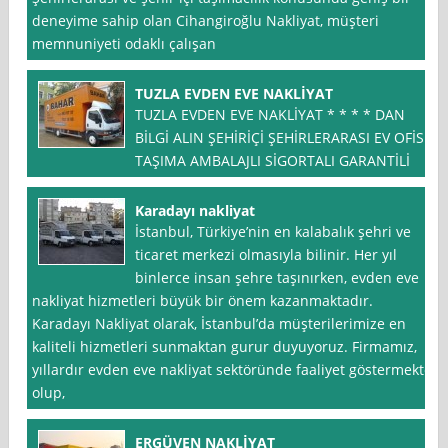
deneyime sahip olan Cihangiroğlu Nakliyat, müşteri
memnuniyeti odaklı çalışan
TUZLA EVDEN EVE NAKLİYAT
TUZLA EVDEN EVE NAKLİYAT * * * * DAN
BİLGİ ALIN ŞEHİRİÇİ ŞEHİRLERARASI EV OFİS
TAŞIMA AMBALAJLI SİGORTALI GARANTİLİ
Karadayı nakliyat
İstanbul, Türkiye’nin en kalabalık şehri ve
ticaret merkezi olmasıyla bilinir. Her yıl
binlerce insan şehre taşınırken, evden eve
nakliyat hizmetleri büyük bir önem kazanmaktadır.
Karadayı Nakliyat olarak, İstanbul’da müşterilerimize en
kaliteli hizmetleri sunmaktan gurur duyuyoruz. Firmamız,
yıllardır evden eve nakliyat sektöründe faaliyet göstermekte
olup,
ERGÜVEN NAKLİYAT