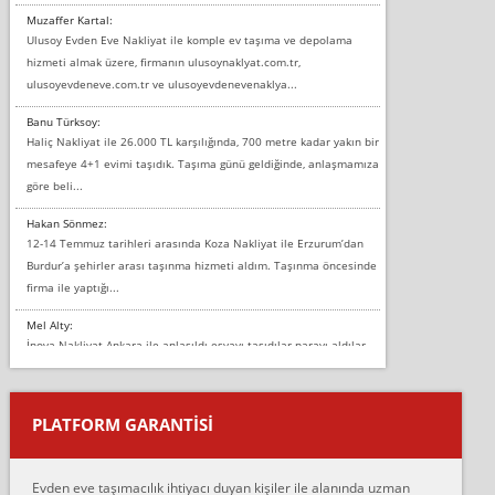
Muzaffer Kartal:
Ulusoy Evden Eve Nakliyat ile komple ev taşıma ve depolama
hizmeti almak üzere, firmanın ulusoynaklyat.com.tr,
ulusoyevdeneve.com.tr ve ulusoyevdenevenaklya...
Banu Türksoy:
Haliç Nakliyat ile 26.000 TL karşılığında, 700 metre kadar yakın bir
mesafeye 4+1 evimi taşıdık. Taşıma günü geldiğinde, anlaşmamıza
göre beli...
Hakan Sönmez:
12-14 Temmuz tarihleri arasında Koza Nakliyat ile Erzurum’dan
Burdur’a şehirler arası taşınma hizmeti aldım. Taşınma öncesinde
firma ile yaptığı...
Mel Alty:
İnova Nakliyat Ankara ile anlaşıldı eşyayı taşıdılar parayı aldılar.
Salon duvarına bir baktım birisi boydan alüminyum renkli bantı
yapıştırm...
PLATFORM GARANTİSİ
Murat:
Merhaba, bu firmayı bir arkadaş tavsiyesi üzerine tercih ettim,
hiçbir sıkıntı yaşanmayacağını ve kendilerinin çok titiz
Evden eve taşımacılık ihtiyacı duyan kişiler ile alanında uzman
çalıştıklarını, müş...