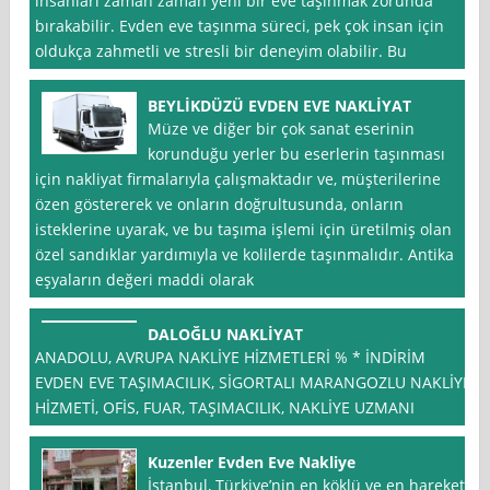
insanları zaman zaman yeni bir eve taşınmak zorunda
bırakabilir. Evden eve taşınma süreci, pek çok insan için
oldukça zahmetli ve stresli bir deneyim olabilir. Bu
BEYLİKDÜZÜ EVDEN EVE NAKLİYAT
Müze ve diğer bir çok sanat eserinin
korunduğu yerler bu eserlerin taşınması
için nakliyat firmalarıyla çalışmaktadır ve, müşterilerine
özen göstererek ve onların doğrultusunda, onların
isteklerine uyarak, ve bu taşıma işlemi için üretilmiş olan
özel sandıklar yardımıyla ve kolilerde taşınmalıdır. Antika
eşyaların değeri maddi olarak
DALOĞLU NAKLİYAT
ANADOLU, AVRUPA NAKLİYE HİZMETLERİ % * İNDİRİM
EVDEN EVE TAŞIMACILIK, SİGORTALI MARANGOZLU NAKLİYE
HİZMETİ, OFİS, FUAR, TAŞIMACILIK, NAKLİYE UZMANI
Kuzenler Evden Eve Nakliye
İstanbul, Türkiye’nin en köklü ve en hareketli