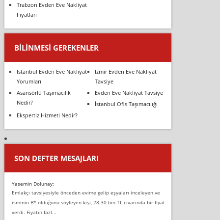
Trabzon Evden Eve Nakliyat
Fiyatları
BILINMESI GEREKENLER
İstanbul Evden Eve Nakliyat
İzmir Evden Eve Nakliyat
Yorumları
Tavsiye
Asansörlü Taşımacılık
Evden Eve Nakliyat Tavsiye
Nedir?
İstanbul Ofis Taşımacılığı
Ekspertiz Hizmeti Nedir?
SON DEFTER MESAJLARI
Yasemin Dolunay:
Emlakçı tavsiyesiyle önceden evime gelip eşyaları inceleyen ve
isminin B* olduğunu söyleyen kişi, 28-30 bin TL civarında bir fiyat
verdi. Fiyatın fazl...