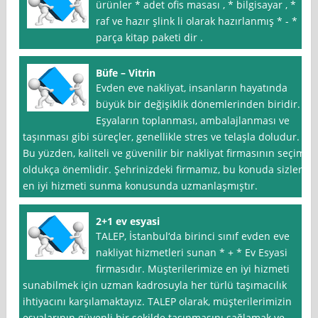
ürünler * adet ofis masası , * bilgisayar , *
raf ve hazır şlink li olarak hazırlanmış * - *
parça kitap paketi dir .
Büfe – Vitrin
Evden eve nakliyat, insanların hayatında
büyük bir değişiklik dönemlerinden biridir.
Eşyaların toplanması, ambalajlanması ve
taşınması gibi süreçler, genellikle stres ve telaşla doludur.
Bu yüzden, kaliteli ve güvenilir bir nakliyat firmasının seçimi
oldukça önemlidir. Şehrinizdeki firmamız, bu konuda sizlere
en iyi hizmeti sunma konusunda uzmanlaşmıştır.
2+1 ev esyasi
TALEP, İstanbul‘da birinci sınıf evden eve
nakliyat hizmetleri sunan * + * Ev Esyasi
firmasıdır. Müşterilerimize en iyi hizmeti
sunabilmek için uzman kadrosuyla her türlü taşımacılık
ihtiyacını karşılamaktayız. TALEP olarak, müşterilerimizin
eşyalarının güvenli bir şekilde taşınmasını sağlamak ve