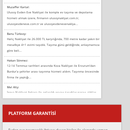
Muzaffer Kartal:
Ulusoy Evden Eve Nakliyat ile komple ev taşıma ve depolama
hizmeti almak üzere, firmanın ulusoynaklyat.com.tr,
ulusoyevdeneve.com.tr ve ulusoyevdenevenaklya...
Banu Türksoy:
Haliç Nakliyat ile 26.000 TL karşılığında, 700 metre kadar yakın bir
mesafeye 4+1 evimi taşıdık. Taşıma günü geldiğinde, anlaşmamıza
göre beli...
Hakan Sönmez:
12-14 Temmuz tarihleri arasında Koza Nakliyat ile Erzurum’dan
Burdur’a şehirler arası taşınma hizmeti aldım. Taşınma öncesinde
firma ile yaptığı...
Mel Alty:
İnova Nakliyat Ankara ile anlaşıldı eşyayı taşıdılar parayı aldılar.
Salon duvarına bir baktım birisi boydan alüminyum renkli bantı
yapıştırm...
PLATFORM GARANTİSİ
Murat:
Merhaba, bu firmayı bir arkadaş tavsiyesi üzerine tercih ettim,
hiçbir sıkıntı yaşanmayacağını ve kendilerinin çok titiz
Evden eve taşımacılık ihtiyacı duyan kişiler ile alanında uzman