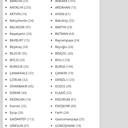
AMASYA
(33)
ANKARA
(793)
ANTALYA
(233)
ARDAHAN
(15)
ARTVİN
(19)
AYDIN
(61)
Bahçelievler
(24)
Bakırköy
(25)
BALIKESİR
(97)
BARTIN
(29)
Başakşehir
(24)
BATMAN
(64)
BAYBURT
(15)
Bayrampaşa
(24)
Beşiktaş
(24)
Beyoğlu
(24)
BİLECİK
(35)
BİNGÖL
(26)
BİTLİS
(29)
BOLU
(74)
BURDUR
(25)
BURSA
(199)
ÇANAKKALE
(37)
ÇANKIRI
(19)
ÇORUM
(32)
DENİZLİ
(125)
DİYARBAKIR
(95)
DÜZCE
(39)
EDİRNE
(49)
ELAZIĞ
(52)
ERZİNCAN
(14)
ERZURUM
(91)
Esenler
(25)
ESKİŞEHİR
(60)
Eyüp
(26)
Fatih
(24)
GAZİANTEP
(112)
Gaziosmanpaşa
(25)
GİRESUN
(47)
GÜMÜŞHANE
(18)