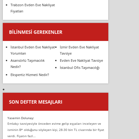
Trabzon Evden Eve Nakliyat
Fiyatları
BILINMESI GEREKENLER
İstanbul Evden Eve Nakliyat
İzmir Evden Eve Nakliyat
Yorumları
Tavsiye
Asansörlü Taşımacılık
Evden Eve Nakliyat Tavsiye
Nedir?
İstanbul Ofis Taşımacılığı
Ekspertiz Hizmeti Nedir?
SON DEFTER MESAJLARI
Yasemin Dolunay:
Emlakçı tavsiyesiyle önceden evime gelip eşyaları inceleyen ve
isminin B* olduğunu söyleyen kişi, 28-30 bin TL civarında bir fiyat
verdi. Fiyatın fazl...