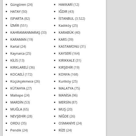
Güngören
(24)
HAKKARİ
(12)
HATAY
(50)
IĞDIR
(43)
ISPARTA
(82)
İSTANBUL
(3.522)
İZMİR
(551)
Kadıköy
(25)
KAHRAMANMARAŞ
(33)
KARABÜK
(40)
KARAMAN
(19)
KARS
(39)
Kartal
(24)
KASTAMONU
(31)
Kaynarca
(25)
KAYSERİ
(164)
KİLİS
(13)
KIRIKKALE
(31)
KIRKLARELİ
(36)
KIRŞEHİR
(19)
KOCAELİ
(172)
KONYA
(168)
Küçükçekmece
(26)
Kurtköy
(25)
KÜTAHYA
(27)
MALATYA
(75)
Maltepe
(24)
MANİSA
(96)
MARDİN
(53)
MERSİN
(87)
MUĞLA
(65)
MUŞ
(20)
NEVŞEHİR
(28)
NİĞDE
(26)
ORDU
(35)
OSMANİYE
(24)
Pendik
(24)
RİZE
(24)