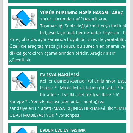
YÜRÜR DURUMDA HAFİF HASARLI ARAÇ
Yürür Durumda Hafif Hasarlı Araç
Taşımacılığı Şehir değiştirmek veya farklı bir
bölgeye taşınmak her ne kadar heyecanlı bir
süreç olsa da, aynı zamanda büyük bir stres de yaratabilir.
Özellikle araç taşımacılığı konusu bu sürecin en önemli ve
dikkat gerektiren aşamalarından biridir. Araçlarınızın
güvenli bir
EV EŞYA NAKLİYESİ
Koliler dışında Asansör kullanılamıyor. Eşya
listesi; * . Maksi koltuk takımı (bir adet * lü,
bir adet * li ve iki adet tekli) ve ilave * lü
kanepe * . Yemek masası (demontaj-montaj)) ve
sandalyeleri ( * adet) (MASA DIŞINDA HERHANGİ BİR YEMEK
ODASI MOBİLYASI YOK * .tv sehpası
EVDEN EVE EV TAŞIMA