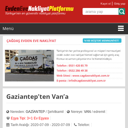
|
Kayıt ol
Giriş yap
Menü
Gaziantep’ten Van’a
Nereden:
GAZİANTEP
/ Şehitkamil
Nereye:
VAN
/ edremit
Eşya Tipi: 3+1 Ev Eşyası
Tarih Aralığı: 2020-07-09 - 2020-07-09
Telefon: