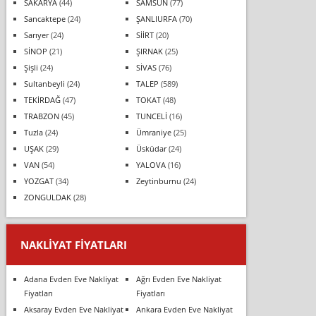
SAKARYA
(44)
SAMSUN
(77)
Sancaktepe
(24)
ŞANLIURFA
(70)
Sarıyer
(24)
SİİRT
(20)
SİNOP
(21)
ŞIRNAK
(25)
Şişli
(24)
SİVAS
(76)
Sultanbeyli
(24)
TALEP
(589)
TEKİRDAĞ
(47)
TOKAT
(48)
TRABZON
(45)
TUNCELİ
(16)
Tuzla
(24)
Ümraniye
(25)
UŞAK
(29)
Üsküdar
(24)
VAN
(54)
YALOVA
(16)
YOZGAT
(34)
Zeytinburnu
(24)
ZONGULDAK
(28)
NAKLIYAT FIYATLARI
Adana Evden Eve Nakliyat
Ağrı Evden Eve Nakliyat
Fiyatları
Fiyatları
Aksaray Evden Eve Nakliyat
Ankara Evden Eve Nakliyat