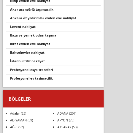
nizip evden eve nakliyat
akar asansörlü taşımacılık
ankara öz yıldırımlar evden eve nakliyat
levent nakliyat
baza ve yemek odası taşıma
ki̇raz evden eve nakli̇yat
bahcelievler nakliyat
i̇stanbul titiz nakliyat
profesyonel esya transferi̇
profesyonel ev tasi̇maci̇li̇k
BÖLGELER
Adalar
(25)
ADANA
(207)
ADIYAMAN
(59)
AFYON
(73)
AĞRI
(52)
AKSARAY
(53)