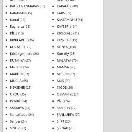
KAHRAMANMARAŞ
(33)
KARABÜK
(40)
KARAMAN
(19)
KARS
(39)
Kartal
(24)
KASTAMONU
(31)
Kaynarca
(25)
KAYSERİ
(164)
KİLİS
(13)
KIRIKKALE
(31)
KIRKLARELİ
(36)
KIRŞEHİR
(19)
KOCAELİ
(172)
KONYA
(168)
Küçükçekmece
(26)
Kurtköy
(25)
KÜTAHYA
(27)
MALATYA
(75)
Maltepe
(24)
MANİSA
(96)
MARDİN
(53)
MERSİN
(87)
MUĞLA
(65)
MUŞ
(20)
NEVŞEHİR
(28)
NİĞDE
(26)
ORDU
(35)
OSMANİYE
(24)
Pendik
(24)
RİZE
(24)
SAKARYA
(44)
SAMSUN
(77)
Sancaktepe
(24)
ŞANLIURFA
(70)
Sarıyer
(24)
SİİRT
(20)
SİNOP
(21)
ŞIRNAK
(25)