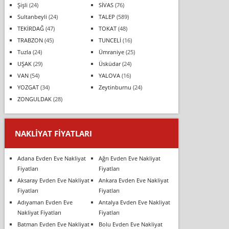
Şişli
(24)
SİVAS
(76)
Sultanbeyli
(24)
TALEP
(589)
TEKİRDAĞ
(47)
TOKAT
(48)
TRABZON
(45)
TUNCELİ
(16)
Tuzla
(24)
Ümraniye
(25)
UŞAK
(29)
Üsküdar
(24)
VAN
(54)
YALOVA
(16)
YOZGAT
(34)
Zeytinburnu
(24)
ZONGULDAK
(28)
NAKLIYAT FIYATLARI
Adana Evden Eve Nakliyat
Ağrı Evden Eve Nakliyat
Fiyatları
Fiyatları
Aksaray Evden Eve Nakliyat
Ankara Evden Eve Nakliyat
Fiyatları
Fiyatları
Adıyaman Evden Eve
Antalya Evden Eve Nakliyat
Nakliyat Fiyatları
Fiyatları
Batman Evden Eve Nakliyat
Bolu Evden Eve Nakliyat