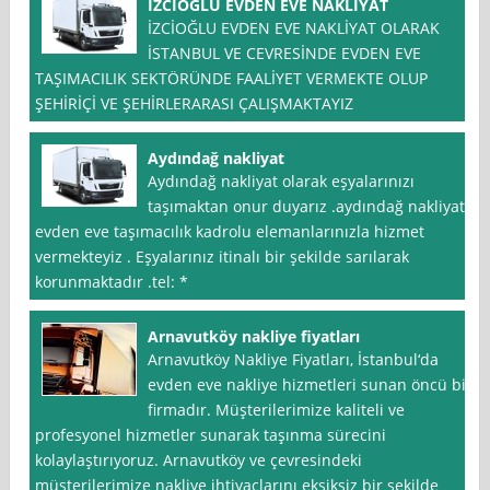
İZCİOĞLU EVDEN EVE NAKLİYAT
İZCİOĞLU EVDEN EVE NAKLİYAT OLARAK
İSTANBUL VE CEVRESİNDE EVDEN EVE
TAŞIMACILIK SEKTÖRÜNDE FAALİYET VERMEKTE OLUP
ŞEHİRİÇİ VE ŞEHİRLERARASI ÇALIŞMAKTAYIZ
Aydındağ nakliyat
Aydındağ nakliyat olarak eşyalarınızı
taşımaktan onur duyarız .aydındağ nakliyat
evden eve taşımacılık kadrolu elemanlarınızla hizmet
vermekteyiz . Eşyalarınız itinalı bir şekilde sarılarak
korunmaktadır .tel: *
Arnavutköy nakliye fiyatları
Arnavutköy Nakliye Fiyatları, İstanbul‘da
evden eve nakliye hizmetleri sunan öncü bir
firmadır. Müşterilerimize kaliteli ve
profesyonel hizmetler sunarak taşınma sürecini
kolaylaştırıyoruz. Arnavutköy ve çevresindeki
müşterilerimize nakliye ihtiyaçlarını eksiksiz bir şekilde