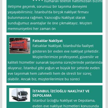
* * * * numaralı telefon hattımızdan bizimle
iletişime geçerek, sorunsuz bir taşınma deneyimi
yaşayabilirsiniz. İstanbul’da birçok nakliyat firması
bulunmasına rağmen, Yazıcıoğlu Nakliyat olarak
sunduğumuz avantajlar ile öne çıkmaktayız. Müşteri
memnuniyetini her zaman ön
Fatsalılar Nakliyat
Fatsalılar Nakliyat, İstanbul‘da faaliyet
gösteren bir evden eve nakliyat şirketidir.
Müşterilerimize profesyonel, güvenilir ve
kaliteli hizmetler sunarak taşınma süreçlerinde yanlarında
oluyoruz. İstanbul gibi yoğun ve büyük bir şehirde evden
eve taşınmak hem zahmetli hem de stresli bir süreç
olabilir. Ancak biz, müşterilerimize bu süreci
İSTANBUL İZCİOĞLU NAKLİYAT VE
DEPOLAMA
İstanbul İzci̇oğlu Nakli̇yat ve Depolama,
evden eve nakliyat hizmetleri konusunda