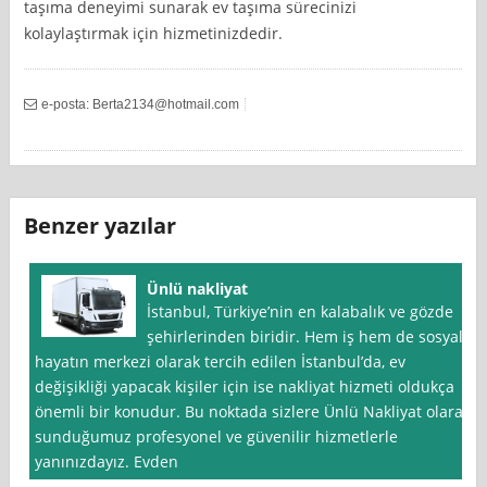
taşıma deneyimi sunarak ev taşıma sürecinizi
kolaylaştırmak için hizmetinizdedir.
e-posta:
Berta2134@hotmail.com
Benzer yazılar
Ünlü nakliyat
İstanbul, Türkiye’nin en kalabalık ve gözde
şehirlerinden biridir. Hem iş hem de sosyal
hayatın merkezi olarak tercih edilen İstanbul’da, ev
değişikliği yapacak kişiler için ise nakliyat hizmeti oldukça
önemli bir konudur. Bu noktada sizlere Ünlü Nakliyat olarak
sunduğumuz profesyonel ve güvenilir hizmetlerle
yanınızdayız. Evden