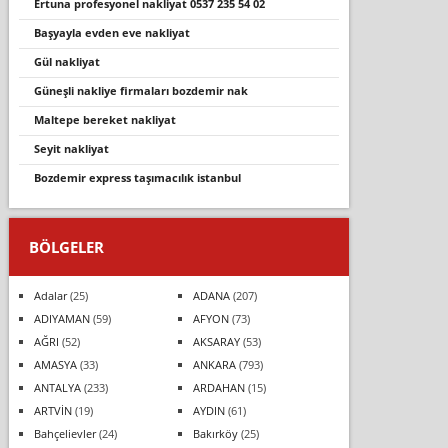
ertuna profesyonel nakliyat 0537 235 54 02
başyayla evden eve nakli̇yat
gül nakliyat
güneşli̇ nakli̇ye fi̇rmalari bozdemi̇r nak
maltepe bereket nakliyat
seyi̇t nakli̇yat
bozdemir express taşımacılık istanbul
BÖLGELER
Adalar
(25)
ADANA
(207)
ADIYAMAN
(59)
AFYON
(73)
AĞRI
(52)
AKSARAY
(53)
AMASYA
(33)
ANKARA
(793)
ANTALYA
(233)
ARDAHAN
(15)
ARTVİN
(19)
AYDIN
(61)
Bahçelievler
(24)
Bakırköy
(25)