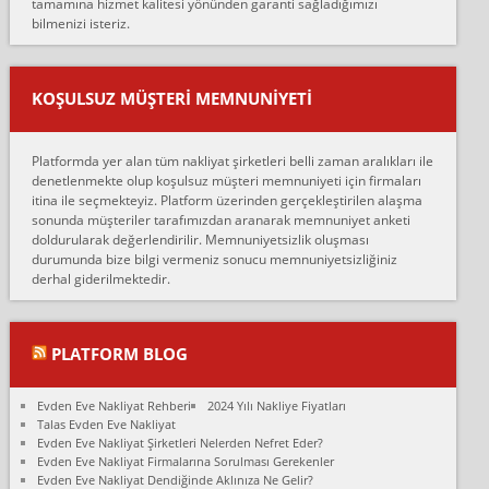
tamamına hizmet kalitesi yönünden garanti sağladığımızı
sarcaz demelerine r...
bilmenizi isteriz.
mehmet güldü:
Ankara ALİCANLAR NAKLİYAT Tutarsız ve ticari ahlak problemleri
var verdikleri fiyat teklifini arttırdılar. Sonrasında taşıma gününde
KOŞULSUZ MÜŞTERI MEMNUNIYETI
oldukça tutarsı...
Erol:
Platformda yer alan tüm nakliyat şirketleri belli zaman aralıkları ile
Ankara Alicanlar naklyat tel 5465524025. 2600 TL'ye ankaradan
denetlenmekte olup koşulsuz müşteri memnuniyeti için firmaları
Konya ya Alicanlar naklyat la anlaştık bu şahıs evin taşınacağı gün
itina ile seçmekteyiz. Platform üzerinden gerçekleştirilen alaşma
fiyatın mazoto gele...
sonunda müşteriler tarafımızdan aranarak memnuniyet anketi
doldurularak değerlendirilir. Memnuniyetsizlik oluşması
Fatih kokmese:
durumunda bize bilgi vermeniz sonucu memnuniyetsizliğiniz
Diyarbakır dan eşyamı getirtmek için anlaştım sözleşme yaptım.
derhal giderilmektedir.
Son anda fiyat artırdılar.. mecburiyetten tasittim.. bu kişiler ağrılı
Ankara merk...
Ali:
PLATFORM BLOG
İzmir de evim naklyat diye bir firmaya ev taşıttık, çok pişman
olduk. Asansörlü dediler sonra uraya asansör kurulmaz dediler
Evden Eve Nakliyat Rehberi
2024 Yılı Nakliye Fiyatları
fark istediler. ortada asa...
Talas Evden Eve Nakliyat
Evden Eve Nakliyat Şirketleri Nelerden Nefret Eder?
Nimet:
Evden Eve Nakliyat Firmalarına Sorulması Gerekenler
Ben 2021 Ağustos ilk haftası Evimi taşıdım yani İstanbul'un bir
Evden Eve Nakliyat Dendiğinde Aklınıza Ne Gelir?
Mahallesi'nden bir başka Mahallesi'ne yani Ümraniye bölgesinde