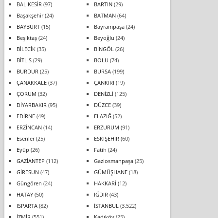
BALIKESİR
(97)
BARTIN
(29)
Başakşehir
(24)
BATMAN
(64)
BAYBURT
(15)
Bayrampaşa
(24)
Beşiktaş
(24)
Beyoğlu
(24)
BİLECİK
(35)
BİNGÖL
(26)
BİTLİS
(29)
BOLU
(74)
BURDUR
(25)
BURSA
(199)
ÇANAKKALE
(37)
ÇANKIRI
(19)
ÇORUM
(32)
DENİZLİ
(125)
DİYARBAKIR
(95)
DÜZCE
(39)
EDİRNE
(49)
ELAZIĞ
(52)
ERZİNCAN
(14)
ERZURUM
(91)
Esenler
(25)
ESKİŞEHİR
(60)
Eyüp
(26)
Fatih
(24)
GAZİANTEP
(112)
Gaziosmanpaşa
(25)
GİRESUN
(47)
GÜMÜŞHANE
(18)
Güngören
(24)
HAKKARİ
(12)
HATAY
(50)
IĞDIR
(43)
ISPARTA
(82)
İSTANBUL
(3.522)
İZMİR
(551)
Kadıköy
(25)