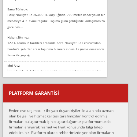
Banu Türksoy:
Haliç Nakliyat ile 26.000 TL karşılığında, 700 metre kadar yakın bir
mesafeye 4+1 evimi taşıdık. Taşıma günü geldiğinde, anlaşmamıza
göre beli...
Hakan Sönmez:
12-14 Temmuz tarihleri arasında Koza Nakliyat ile Erzurum’dan
Burdur’a şehirler arası taşınma hizmeti aldım. Taşınma öncesinde
firma ile yaptığı...
Mel Alty:
İnova Nakliyat Ankara ile anlaşıldı eşyayı taşıdılar parayı aldılar.
Salon duvarına bir baktım birisi boydan alüminyum renkli bantı
yapıştırm...
PLATFORM GARANTİSİ
Murat:
Merhaba, bu firmayı bir arkadaş tavsiyesi üzerine tercih ettim,
hiçbir sıkıntı yaşanmayacağını ve kendilerinin çok titiz
Evden eve taşımacılık ihtiyacı duyan kişiler ile alanında uzman
çalıştıklarını, müş...
olan belgeli ve hizmet kalitesi tarafımızdan kontrol edilmiş
firmaları buluşturmak için oluşturduğumuz platformumuzda
Ahmet:
firmaları arayarak hizmet ve fiyat konusunda bilgi talep
Lüleburgaz güngünes evden eve naklyat eşyalarımı taşımak için
edebilirsiniz. Platform olarak rehberimizde yer alan firmaların
anlaştık sabah eve geldiklerinde de eşyalarımı düzgün şekilde