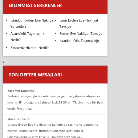
BILINMESI GEREKENLER
İstanbul Evden Eve Nakliyat
İzmir Evden Eve Nakliyat
Yorumları
Tavsiye
Asansörlü Taşımacılık
Evden Eve Nakliyat Tavsiye
Nedir?
İstanbul Ofis Taşımacılığı
Ekspertiz Hizmeti Nedir?
SON DEFTER MESAJLARI
Yasemin Dolunay:
Emlakçı tavsiyesiyle önceden evime gelip eşyaları inceleyen ve
isminin B* olduğunu söyleyen kişi, 28-30 bin TL civarında bir fiyat
verdi. Fiyatın fazl...
Muzaffer Kartal:
Ulusoy Evden Eve Nakliyat ile komple ev taşıma ve depolama
hizmeti almak üzere, firmanın ulusoynaklyat.com.tr,
ulusoyevdeneve.com.tr ve ulusoyevdenevenaklya...