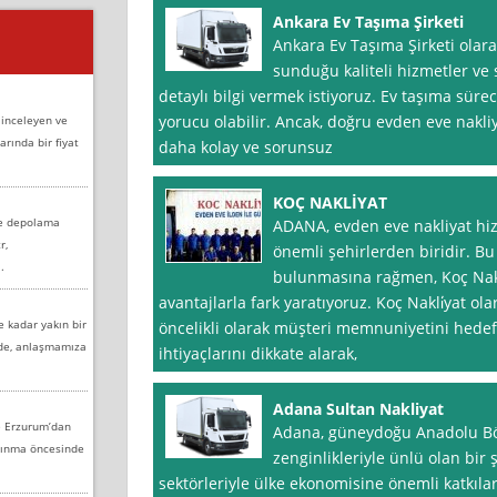
Ankara Ev Taşıma Şirketi
Ankara Ev Taşıma Şirketi olar
sunduğu kaliteli hizmetler ve 
detaylı bilgi vermek istiyoruz. Ev taşıma sürec
yorucu olabilir. Ancak, doğru evden eve nakliy
 inceleyen ve
arında bir fiyat
daha kolay ve sorunsuz
KOÇ NAKLİYAT
ve depolama
ADANA, evden eve nakliyat hizm
r,
önemli şehirlerden biridir. B
.
bulunmasına rağmen, Koç Nak
avantajlarla fark yaratıyoruz. Koç Nakli̇yat o
e kadar yakın bir
öncelikli olarak müşteri memnuniyetini hedef
nde, anlaşmamıza
ihtiyaçlarını dikkate alarak,
Adana Sultan Nakliyat
e Erzurum’dan
Adana, güneydoğu Anadolu Bölg
aşınma öncesinde
zenginlikleriyle ünlü olan bir ş
sektörleriyle ülke ekonomisine önemli katkıla