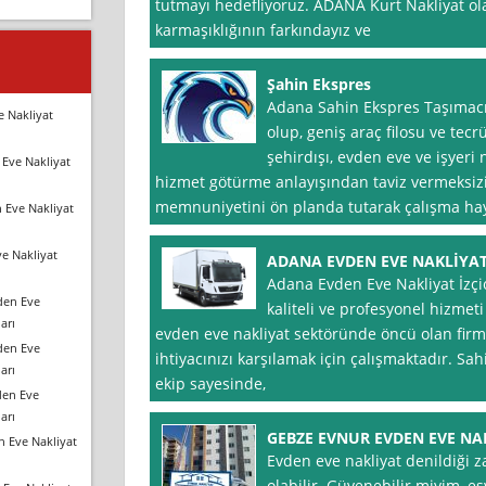
tutmayı hedefliyoruz. ADANA Kurt Nakliyat ol
karmaşıklığının farkındayız ve
Şahin Ekspres
Adana Sahin Ekspres Taşımacı
e Nakliyat
olup, geniş araç filosu ve tecrü
şehirdışı, evden eve ve işyeri 
Eve Nakliyat
hizmet götürme anlayışından taviz vermeksizi
memnuniyetini ön planda tutarak çalışma haya
 Eve Nakliyat
e Nakliyat
ADANA EVDEN EVE NAKLİYAT 
Adana Evden Eve Nakliyat İzçio
den Eve
kaliteli ve profesyonel hizmeti
arı
evden eve nakliyat sektöründe öncü olan firma
den Eve
ihtiyacınızı karşılamak için çalışmaktadır. 
arı
ekip sayesinde,
den Eve
arı
GEBZE EVNUR EVDEN EVE NA
n Eve Nakliyat
Evden eve nakliyat denildiği 
olabilir. Güvenebilir miyim, e