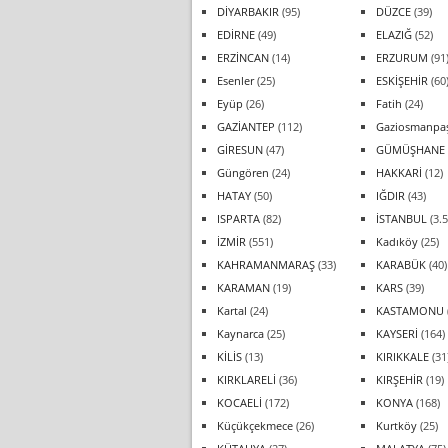
DİYARBAKIR
(95)
DÜZCE
(39)
EDİRNE
(49)
ELAZIĞ
(52)
ERZİNCAN
(14)
ERZURUM
(91
Esenler
(25)
ESKİŞEHİR
(60
Eyüp
(26)
Fatih
(24)
GAZİANTEP
(112)
Gaziosmanpa
GİRESUN
(47)
GÜMÜŞHANE
Güngören
(24)
HAKKARİ
(12)
HATAY
(50)
IĞDIR
(43)
ISPARTA
(82)
İSTANBUL
(3.5
İZMİR
(551)
Kadıköy
(25)
KAHRAMANMARAŞ
(33)
KARABÜK
(40)
KARAMAN
(19)
KARS
(39)
Kartal
(24)
KASTAMONU
Kaynarca
(25)
KAYSERİ
(164)
KİLİS
(13)
KIRIKKALE
(31
KIRKLARELİ
(36)
KIRŞEHİR
(19)
KOCAELİ
(172)
KONYA
(168)
Küçükçekmece
(26)
Kurtköy
(25)