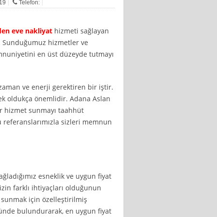
019
Telefon:
en eve nakliyat
hizmeti sağlayan
r. Sunduğumuz hizmetler ve
mnuniyetini en üst düzeyde tutmayı
zaman ve enerji gerektiren bir iştir.
mek oldukça önemlidir. Adana Aslan
 bir hizmet sunmayı taahhüt
lü referanslarımızla sizleri memnun
sağladığımız esneklik ve uygun fiyat
izin farklı ihtiyaçları olduğunun
sunmak için özelleştirilmiş
nünde bulundurarak, en uygun fiyat