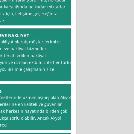
ar karşılığında ne kadar miktarlar
niz için, iletişime geçeceğiniz
ve
EVE NAKLIYAT
akliyat olarak, müşterilerimize
 eve nakliyat hizmetleri
 tercih edilen nakliyat
neyim ve uzman ekibimiz ile her türlü
yız. Bizimle çalışmanın size
e
metlerinde uzmanlaşmış olan Akyol
ilerine en kaliteli ve güvenilir
mak herkesin hayatında birden çok
kça zorlu olabilir. Ancak Akyol
reci