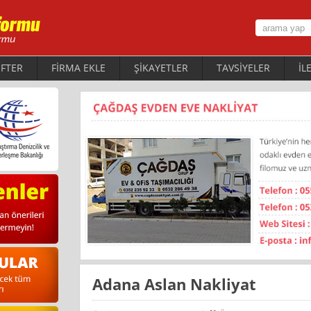
FTER
FİRMA EKLE
ŞİKAYETLER
TAVSİYELER
İL
Adana Aslan Nakliyat