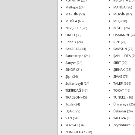
KÜTAHYA
(27)
MALATYA
(75)
Maltepe
(24)
MANİSA
(96)
MARDİN
(53)
MERSİN
(87)
MUĞLA
(65)
MUŞ
(20)
NEVŞEHİR
(28)
NİĞDE
(26)
ORDU
(35)
OSMANİYE
(24
Pendik
(24)
RİZE
(24)
SAKARYA
(44)
SAMSUN
(77)
Sancaktepe
(24)
ŞANLIURFA
(7
Sarıyer
(24)
SİİRT
(20)
SİNOP
(21)
ŞIRNAK
(25)
Şişli
(24)
SİVAS
(76)
Sultanbeyli
(24)
TALEP
(589)
TEKİRDAĞ
(47)
TOKAT
(48)
TRABZON
(45)
TUNCELİ
(16)
Tuzla
(24)
Ümraniye
(25)
UŞAK
(29)
Üsküdar
(24)
VAN
(54)
YALOVA
(16)
YOZGAT
(34)
Zeytinburnu
(
ZONGULDAK
(28)