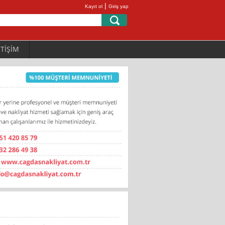
|
Kayıt ol
Giriş yap
ETİŞİM