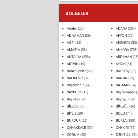
BÖLGELER
Adalar
(25)
ADANA
(207)
ADIYAMAN
(59)
AFYON
(73)
AĞRI
(52)
AKSARAY
(53)
AMASYA
(33)
ANKARA
(793)
ANTALYA
(233)
ARDAHAN
(15
ARTVİN
(19)
AYDIN
(61)
Bahçelievler
(24)
Bakırköy
(25)
BALIKESİR
(97)
BARTIN
(29)
Başakşehir
(24)
BATMAN
(64)
BAYBURT
(15)
Bayrampaşa
(
Beşiktaş
(24)
Beyoğlu
(24)
BİLECİK
(35)
BİNGÖL
(26)
BİTLİS
(29)
BOLU
(74)
BURDUR
(25)
BURSA
(199)
ÇANAKKALE
(37)
ÇANKIRI
(19)
ÇORUM
(32)
DENİZLİ
(125)