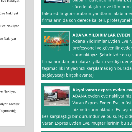
 Eve Nakliyat
sürede ulaştırılır ve tüm bunl
talep edilir gibi soruların yanıtlarını alabilme
Eve Nakliyat
firmaların da son derece kaliteli, profesyonel 
Eve Nakliyat
ADANA YILDIRIMLAR EVDEN 
ve Nakliyat
Adana Yildirimlar Evden Eve N
profesyonel ve güvenilir evden
sunmaktayız. Şehrinizde en çok
firmalarından biri olarak, yılların verdiği de
taşımacılık ihtiyacınızı karşılamak için burada
sağlayacağı birçok avantaj
Akyol varan expres evden ev
ve Nakliyat
ADANA evden eve nakliyat hiz
Varan Expres Evden Eve, müşter
liyat Tavsiye
hizmeti sunmaktadır. Ev taşı
Taşımacılığı
kez karşılaştığı bir durumdur ve bu süreç oldu
Varan Expres Evden Eve, müşterilerinin bu sü