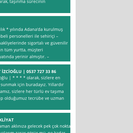
arak, taşınma sürecinin
lık * yılında Adana’da kurulmuş
beli personelleri ile sehiriçi –
nakliyelerinde sigortalı ve güvenilir
n tüm yurtta, müşteri
tında yerinir almıştır. –
İZCİOĞLU | 0537 727 33 86
ğlu | * * * * olarak, sizlere en
 sunmak için buradayız. Yıllardır
mız, sizlere her türlü ev taşıma
Sahip olduğumuz tecrübe ve uzman
KLİYAT
zaman aklınıza gelecek pek çok nokta
şyalarım zarar görür mü, ne kadar