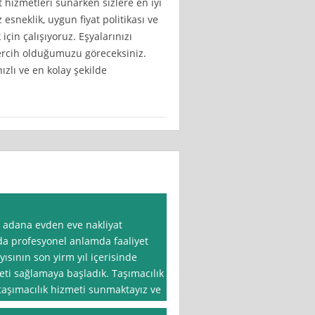
 hizmetleri sunarken sizlere en iyi
neklik, uygun fiyat politikası ve
in çalışıyoruz. Eşyalarınızı
ercih olduğumuzu göreceksiniz.
ızlı ve en kolay şekilde
k adana evden eve nakliyat
da profesyonel anlamda faaliyet
yısının son yirm yıl içerisinde
meti sağlamaya başladık. Taşımacılık
taşımacılık hizmeti sunmaktayız ve