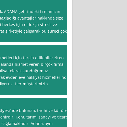
ak, ADANA şehrindeki firmamızın
sağladığı avantajlar hakkında size
i herkes için oldukça stresli ve
at şirketiyle çalışarak bu süreci çok
etleri için tercih edilebilecek en
u alanda hizmet veren birçok firma
li̇yat olarak sunduğumuz
larak evden eve nakliyat hizmetlerinde
liyoruz. Her müşterimizin
esi’nde bulunan, tarihi ve kültürel
ehirdir. Kent, tarım, sanayi ve ticaret
r sağlamaktadır. Adana, aynı