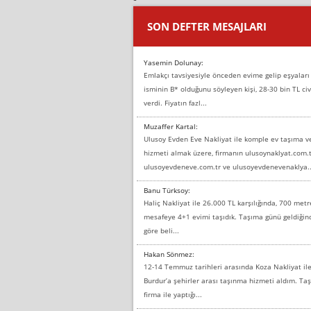
SON DEFTER MESAJLARI
Yasemin Dolunay:
Emlakçı tavsiyesiyle önceden evime gelip eşyaları
isminin B* olduğunu söyleyen kişi, 28-30 bin TL civ
verdi. Fiyatın fazl...
Muzaffer Kartal:
Ulusoy Evden Eve Nakliyat ile komple ev taşıma 
hizmeti almak üzere, firmanın ulusoynaklyat.com.t
ulusoyevdeneve.com.tr ve ulusoyevdenevenaklya..
Banu Türksoy:
Haliç Nakliyat ile 26.000 TL karşılığında, 700 metr
mesafeye 4+1 evimi taşıdık. Taşıma günü geldiği
göre beli...
Hakan Sönmez:
12-14 Temmuz tarihleri arasında Koza Nakliyat il
Burdur’a şehirler arası taşınma hizmeti aldım. T
firma ile yaptığı...