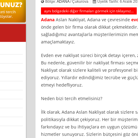
Bölge:
ADANA
/ Çukurova
Üyelik Tarihi: 6 Aralık 2
aynı bölgedeki diğer firmaları görmek için tıklayınız...
Adana
Aslan Nakliyat, Adana ve çevresinde
evd
önde gelen bir firma olarak dikkat çekmektedi
sağladığımız avantajlarla müşterilerimizin me
amaçlamaktayız.
Evden eve nakliyat süreci birçok detayı içeren, 
Bu nedenle, güvenilir bir nakliyat firması seç
Nakliyat olarak sizlere kaliteli ve profesyonel
ediyoruz. Yıllardır edindiğimiz tecrübe ve güç
etmeyi hedefliyoruz.
Neden bizi tercih etmelisiniz?
İlk olarak, Adana Aslan Nakliyat olarak sizlere 
politikasıyla dikkat çekiyoruz. Her bir müşterim
farkındayız ve bu ihtiyaçlara en uygun çözümü 
hizmetler sunuyoruz. Sizlerin bütçesini göz ö