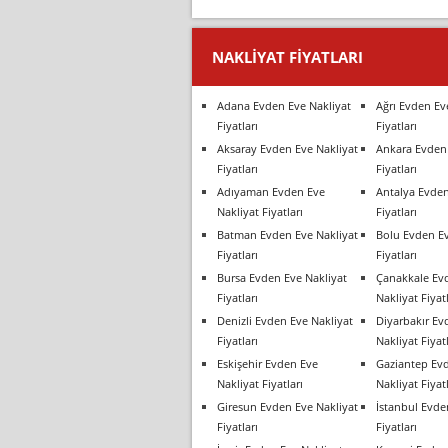
NAKLIYAT FIYATLARI
Adana Evden Eve Nakliyat
Ağrı Evden Ev
Fiyatları
Fiyatları
Aksaray Evden Eve Nakliyat
Ankara Evden 
Fiyatları
Fiyatları
Adıyaman Evden Eve
Antalya Evden
Nakliyat Fiyatları
Fiyatları
Batman Evden Eve Nakliyat
Bolu Evden Ev
Fiyatları
Fiyatları
Bursa Evden Eve Nakliyat
Çanakkale Ev
Fiyatları
Nakliyat Fiyatl
Denizli Evden Eve Nakliyat
Diyarbakır Ev
Fiyatları
Nakliyat Fiyatl
Eskişehir Evden Eve
Gaziantep Ev
Nakliyat Fiyatları
Nakliyat Fiyatl
Giresun Evden Eve Nakliyat
İstanbul Evde
Fiyatları
Fiyatları