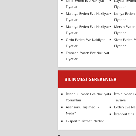
İzmir Evden Eve Nakliyat
Kayseri Evden
Fiyatları
Fiyatları
Malatya Evden Eve Nakliyat
Konya Evden 
Fiyatları
Fiyatları
Malatya Evden Eve Nakliyat
Mersin Evden 
Fiyatları
Fiyatları
Ordu Evden Eve Nakliyat
Sivas Evden E
Fiyatları
Fiyatları
Trabzon Evden Eve Nakliyat
Fiyatları
BILINMESI GEREKENLER
İstanbul Evden Eve Nakliyat
İzmir Evden E
Yorumları
Tavsiye
Asansörlü Taşımacılık
Evden Eve Nak
Nedir?
İstanbul Ofis 
Ekspertiz Hizmeti Nedir?