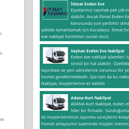
İtimat Evden Eve
Eşyalarınızı taşımak pek çok in
olabilir. Ancak İtimat Evden E
konusunda size yardımcı olmak
şekilde tamamlamak için buradayız. İtimat Ev
)
eve nakliyat hizmetleri sunan öncü
Seyhan Evden Eve Nakliyat
0)
Evden eve nakliyat işlemleri, 
stresli bir hal alabilir. Özellik
taşınması ve yeni adreslerine sorunsuz bir şek
hizmet gerektirmektedir. İşte tam da bu nok
Nakliyat, müşterilerine en kaliteli
Adana Kurt Nakliyat
ADANA Kurt Nakliyat, evden e
lider bir firmadır. Sunduğumu
ile müşterilerimizin taşınma süreçlerini kolayla
24)
hizmet anlayışımız sayesinde müşteri memnu