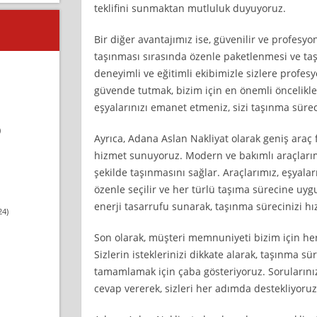
teklifini sunmaktan mutluluk duyuyoruz.
Bir diğer avantajımız ise, güvenilir ve profesy
taşınması sırasında özenle paketlenmesi ve t
deneyimli ve eğitimli ekibimizle sizlere profesy
güvende tutmak, bizim için en önemli öncelikle
eşyalarınızı emanet etmeniz, sizi taşınma sürec
)
Ayrıca, Adana Aslan Nakliyat olarak geniş araç
hizmet sunuyoruz. Modern ve bakımlı araçlarımı
şekilde taşınmasını sağlar. Araçlarımız, eşyala
özenle seçilir ve her türlü taşıma sürecine uyg
enerji tasarrufu sunarak, taşınma sürecinizi hız
24)
Son olarak, müşteri memnuniyeti bizim için he
Sizlerin isteklerinizi dikkate alarak, taşınma sü
tamamlamak için çaba gösteriyoruz. Sorularınıza
cevap vererek, sizleri her adımda destekliyoruz