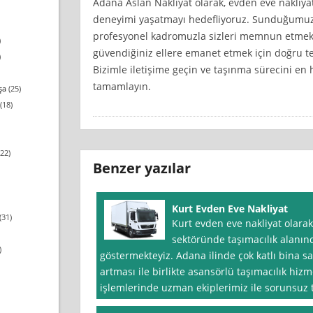
Adana Aslan Nakliyat olarak, evden eve nakliyat
deneyimi yaşatmayı hedefliyoruz. Sunduğumuz es
profesyonel kadromuzla sizleri memnun etmek iç
)
güvendiğiniz ellere emanet etmek için doğru t
)
Bizimle iletişime geçin ve taşınma sürecini en h
tamamlayın.
şa
(25)
(18)
22)
Benzer yazılar
Kurt Evden Eve Nakliyat
(31)
Kurt evden eve nakliyat olara
sektöründe taşımacılık alanın
)
göstermekteyiz. Adana ilinde çok katlı bina sa
artması ile birlikte asansörlü taşımacılık hiz
işlemlerinde uzman ekiplerimiz ile sorunsuz 